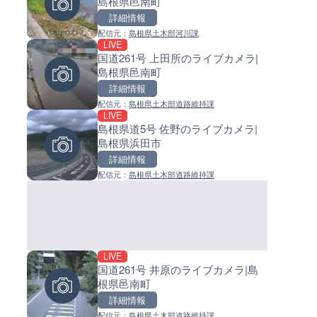
島根県邑南町
ライブカメラ|東京都大田区
イブカメラ|和歌山県日高町
詳細情報
詳細情報
詳細情報
配信元：
島根県土木部河川課
配信元：
配信元：
日本テレビ
日高町役場
LIVE
LIVE
LIVE
国道261号 上田所のライブカメラ|
Impaxビル付近から歌舞伎町
小浦川水門付近から小浦海水
島根県邑南町
のライブカメラ|東京都新宿区
ライブカメラ|和歌山県日高町
詳細情報
詳細情報
詳細情報
配信元：
島根県土木部道路維持課
配信元：
配信元：
歌舞伎町ゴジラ前ライブ
日高町役場
LIVE
LIVE終了
LIVE
島根県道5号 佐野のライブカメラ|
ぎふ長良川花火大会のライブ
産湯川水門付近のライブカメラ
島根県浜田市
ラ|岐阜県岐阜市
歌山県日高町
詳細情報
詳細情報
詳細情報
配信元：
島根県土木部道路維持課
配信元：
配信元：
Japan Explorers
日高町役場
LIVE
LIVE終了
LIVE
国道261号 井原のライブカメラ|島
熊谷花火大会のライブカメラ|
導目木川 花立砂防堰堤下流の
根県邑南町
県熊谷市
ブカメラ|福岡県朝倉市
詳細情報
詳細情報
詳細情報
配信元：
島根県土木部道路維持課
配信元：
配信元：
J:COMチャンネル・J:COMテレ
福岡県庁県土整備部河川課