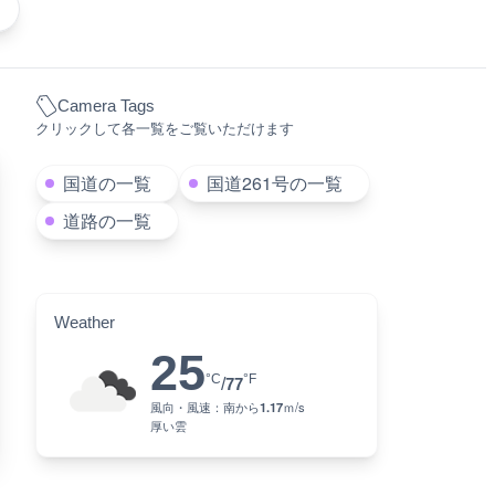
Camera Tags
クリックして各一覧をご覧いただけます
国道の一覧
国道261号の一覧
道路の一覧
Weather
25
°C
°F
/
77
風向・風速：
南
から
1.17
ｍ/s
厚い雲