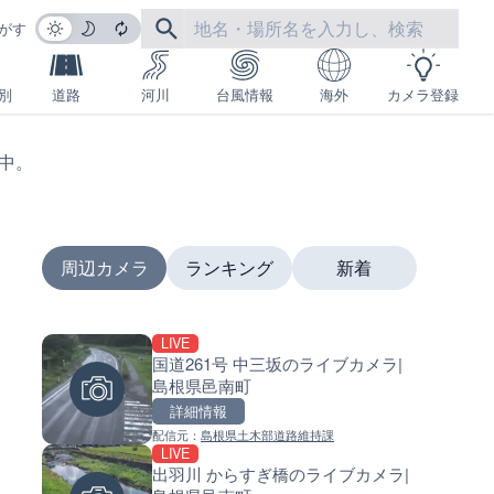
がす
別
道路
河川
台風情報
海外
カメラ登録
生中。
周辺カメラ
ランキング
新着
LIVE
LIVE
LIVE
国道261号 中三坂のライブカメラ|
日本全国・緊急地震速報のラ
南出川水門付近のライブカメラ
島根県邑南町
カメラ
歌山県日高町
詳細情報
詳細情報
詳細情報
配信元：
島根県土木部道路維持課
配信元：
配信元：
株式会社ティーファイブプロジ
日高町役場
LIVE
LIVE
LIVE
出羽川 からすぎ橋のライブカメラ|
羽田空港第2旅客ターミナルか
比井川水門付近から比井崎海