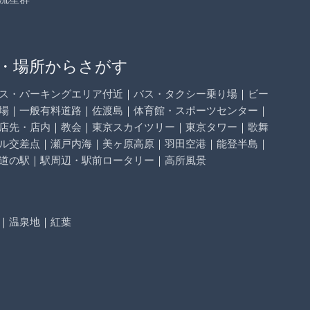
・場所からさがす
ス・パーキングエリア付近
｜
バス・タクシー乗り場
｜
ビー
場
｜
一般有料道路
｜
佐渡島
｜
体育館・スポーツセンター
｜
店先・店内
｜
教会
｜
東京スカイツリー
｜
東京タワー
｜
歌舞
ル交差点
｜
瀬戸内海
｜
美ヶ原高原
｜
羽田空港
｜
能登半島
｜
道の駅
｜
駅周辺・駅前ロータリー
｜
高所風景
｜
温泉地
｜
紅葉