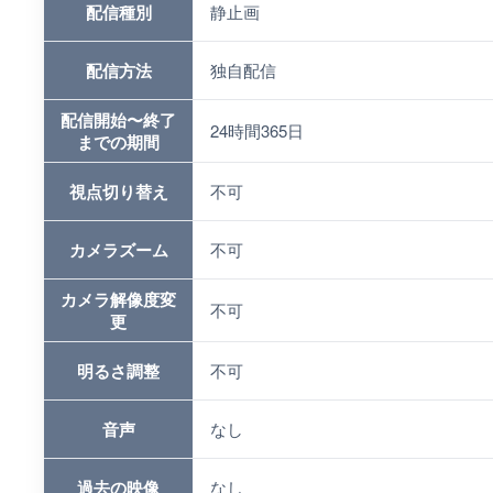
配信種別
静止画
配信方法
独自配信
配信開始〜終了
24時間365日
までの期間
視点切り替え
不可
カメラズーム
不可
カメラ解像度変
不可
更
明るさ調整
不可
音声
なし
過去の映像
なし