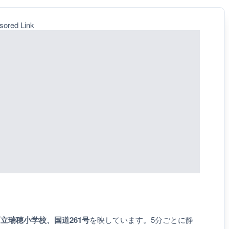
sored Link
立瑞穂小学校、国道261号
を映しています。5分ごとに静