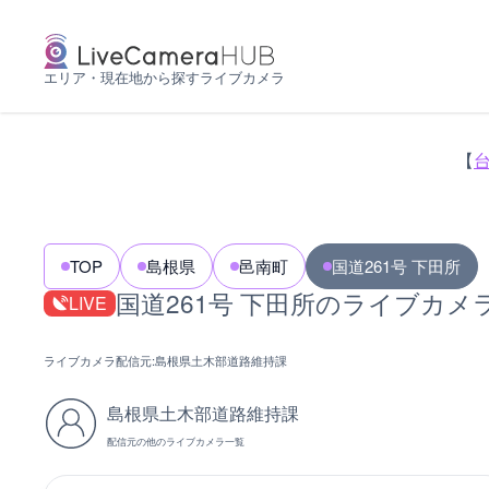
エリア・現在地から探すライブカメラ
【
TOP
島根県
邑南町
国道261号 下田所
国道261号 下田所のライブカメ
LIVE
ライブカメラ配信元:
島根県土木部道路維持課
島根県土木部道路維持課
配信元の他のライブカメラ一覧