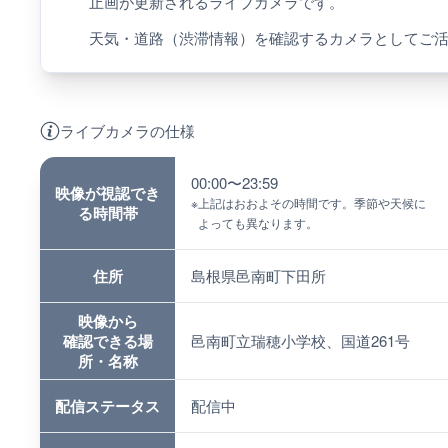
止画が更新されるライブカメラです。
天気・道路（渋滞情報）を確認するカメラとしてご
ライブカメラの仕様
00:00〜23:59
映像が視認でき
※
上記はおおよその時間です。季節や天候に
る時間帯
よっても異なります。
住所
島根県邑南町下田所
映像から
確認できる場
邑南町立瑞穂小学校、国道261号
所・名称
配信ステータス
配信中