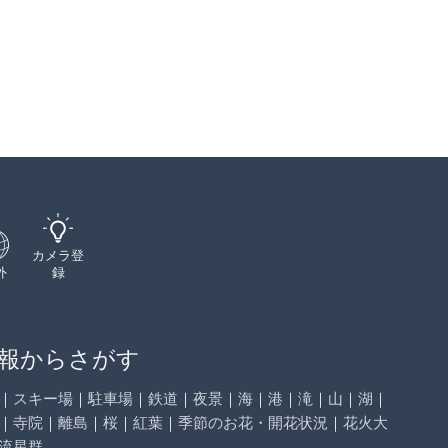
カメラ登
外
録
報からさがす
｜
スキー場
｜
駐車場
｜
鉄道
｜
夜景
｜
海
｜
港
｜
滝
｜
山
｜
湖
｜
｜
寺院
｜
離島
｜
桜
｜
紅葉
｜
季節のお花・開花状況
｜
花火大
流星群