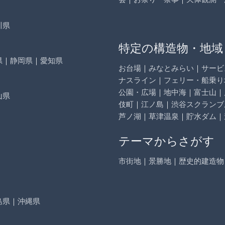
川県
特定の構造物・地域
県
｜
静岡県
｜
愛知県
お台場
｜
みなとみらい
｜
サービ
ナスライン
｜
フェリー・船乗り
公園・広場
｜
地中海
｜
富士山
｜
山県
伎町
｜
江ノ島
｜
渋谷スクランブ
芦ノ湖
｜
草津温泉
｜
貯水ダム
｜
テーマからさがす
市街地
｜
景勝地
｜
歴史的建造物
島県
｜
沖縄県