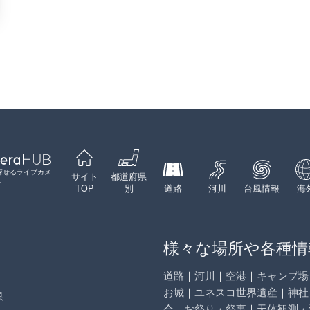
探せるライブカメ
サイト
都道府県
ト
TOP
別
道路
河川
台風情報
海
様々な場所や各種情
道路
｜
河川
｜
空港
｜
キャンプ場
お城
｜
ユネスコ世界遺産
｜
神社
県
会
｜
お祭り・祭事
｜
天体観測・