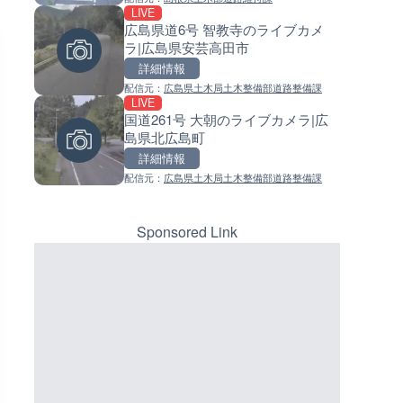
LIVE
LIVE
LIVE
広島県道6号 智教寺のライブカメ
国道406号 菅平のライブカメラ
常呂川 鹿ノ子ダムのライブカメ
ラ|広島県安芸高田市
野県上田市
北海道置戸町
詳細情報
詳細情報
詳細情報
配信元：
広島県土木局土木整備部道路整備課
配信元：
配信元：
長野県庁
国土交通省 北海道開発局
LIVE
LIVE
LIVE
国道261号 大朝のライブカメラ|広
ごろごろ茶屋のライブカメラ|
天塩川 岩尾内ダムのライブカメ
島県北広島町
県天川村
北海道士別市
詳細情報
詳細情報
詳細情報
配信元：
広島県土木局土木整備部道路整備課
配信元：
配信元：
天川村役場
国土交通省 北海道開発局
LIVE
LIVE
淡路島モンキーセンターのラ
東京都品川区南大井のライブ
メラ|兵庫県洲本市
ラ|東京都品川区
Sponsored Link
詳細情報
詳細情報
配信元：
配信元：
淡路ザル
東京都品川区南大井ライブカメ
LIVE
LIVE停止
錦川 錦帯橋(錦帯橋のう飼乗り
道の駅さがのせきのライブカメ
ライブカメラ|山口県岩国市
大分県大分市
詳細情報
詳細情報
配信元：
配信元：
アイ・キャン制作G
道の駅さがのせきPPカム
LIVE
LIVE
長良川 金華橋北交差点のライ
松江自動車道 三次東JCT・イ