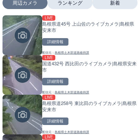
周辺カメラ
ランキング
新着
LIVE
LIVE
LIVE
島根県道45号 上山佐のライブカメラ|島根県
国道1号 国府津海岸のライ
南出川水門付近のライブカ
安来市
小田原市
町
詳細情報
詳細情報
詳細情報
配信元：
島根県土木部道路維持課
配信元：
配信元：
神奈川県庁
日高町役場
LIVE
LIVE
LIVE
国道432号 西比田のライブカメラ|島根県安来
十勝岳 白金模範牧場のライ
比井川水門付近から比井崎
市
美瑛町
ラ|和歌山県日高町
詳細情報
詳細情報
詳細情報
配信元：
島根県土木部道路維持課
配信元：
配信元：
気象庁
日高町役場
LIVE
LIVE
LIVE
島根県道258号 東比田のライブカメラ|島根県
羽田空港第2旅客ターミナ
小浦川水門付近から小浦海
安来市
メラ|東京都大田区
メラ|和歌山県日高町
詳細情報
詳細情報
詳細情報
配信元：
島根県土木部道路維持課
配信元：
配信元：
日本テレビ
日高町役場
LIVE
LIVE終了
LIVE