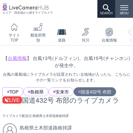
エリア・現在地から探すライブカメラ
サイト
都道府県
TOP
別
道路
河川
台風情報
海
【
台風情報
】 台風13号(ドルフィン)、台風15号(チャンホン)
が発生中。
台風の暴風域にライブカメラが設置されている地域が入ったら、こちらに
その一覧リンクをお知らせします。
TOP
島根県
安来市
国道432号 布部
国道432号 布部のライブカメラ
LIVE
ライブカメラ配信元:
島根県土木部道路維持課
島根県土木部道路維持課