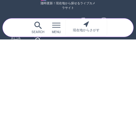
随時更新！現在地から探せるライブカメ
ラサイト
現在地からさがす
サイトTOP
都道府県別
道路
河川
台風情報
海外
カメラ登録
初めての方へ
運営者情報
プライバシーポリシー
© 2017-2026
ライブカメラHUB
Icons made from
svg icons
is licensed by CC BY 4.0