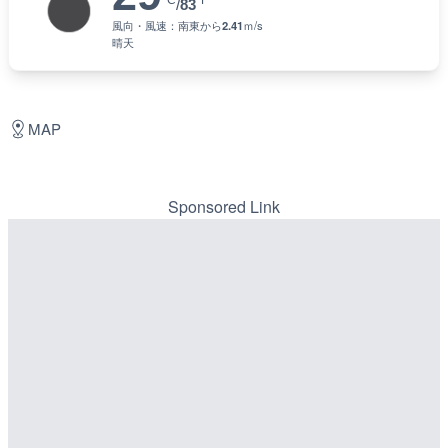
°C
°F
/
83
風向・風速：
南東
から
2.41
ｍ/s
晴天
MAP
Sponsored Link