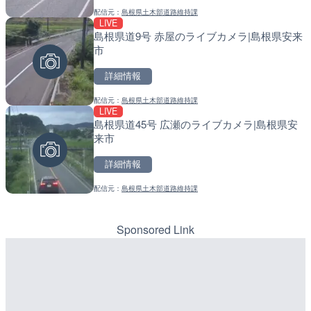
配信元：
島根県土木部道路維持課
配信元：
配信元：
天川村役場
国土交通省 北海道開発局
LIVE
LIVE
LIVE
島根県道9号 赤屋のライブカメラ|島根県安来
琵琶湖大橋有料道路・守山
天塩川 岩尾内ダムのライブ
市
ラ|滋賀県守山市
別市
詳細情報
詳細情報
詳細情報
配信元：
島根県土木部道路維持課
配信元：
配信元：
滋賀県道路公社
国土交通省 北海道開発局
LIVE
LIVE
LIVE
島根県道45号 広瀬のライブカメラ|島根県安
名神高速道路 大津サービ
東京都品川区南大井のライ
来市
ブカメラ|滋賀県大津市
川区
詳細情報
詳細情報
詳細情報
配信元：
島根県土木部道路維持課
配信元：
配信元：
NEXCO西日本
東京都品川区南大井ライブカメ
LIVE
LIVE停止
手結港(YASU海の駅クラブ
道の駅さがのせきのライブ
高知県香南市
市
Sponsored Link
詳細情報
詳細情報
配信元：
配信元：
YASU海の駅CLUB
道の駅さがのせきPPカム
LIVE
LIVE
Impaxビル付近から歌舞
松江自動車道 三次東JCT