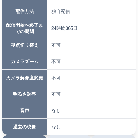
配信方法
独自配信
配信開始〜終了ま
24時間365日
での期間
視点切り替え
不可
カメラズーム
不可
カメラ解像度変更
不可
明るさ調整
不可
音声
なし
過去の映像
なし