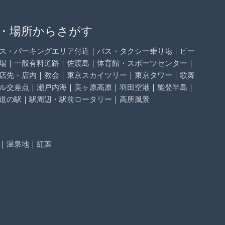
・場所からさがす
ス・パーキングエリア付近
｜
バス・タクシー乗り場
｜
ビー
場
｜
一般有料道路
｜
佐渡島
｜
体育館・スポーツセンター
｜
店先・店内
｜
教会
｜
東京スカイツリー
｜
東京タワー
｜
歌舞
ル交差点
｜
瀬戸内海
｜
美ヶ原高原
｜
羽田空港
｜
能登半島
｜
道の駅
｜
駅周辺・駅前ロータリー
｜
高所風景
｜
温泉地
｜
紅葉