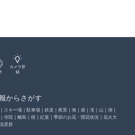
カメラ登
外
録
報からさがす
｜
スキー場
｜
駐車場
｜
鉄道
｜
夜景
｜
海
｜
港
｜
滝
｜
山
｜
湖
｜
｜
寺院
｜
離島
｜
桜
｜
紅葉
｜
季節のお花・開花状況
｜
花火大
流星群