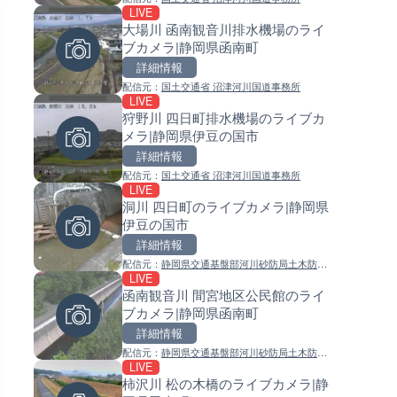
LIVE
LIVE
LIVE
大場川 函南観音川排水機場のライ
巨瀬川 河童橋のライブカメラ|
常呂川 鹿ノ子ダムのライブカメ
ブカメラ|静岡県函南町
県うきは市
北海道置戸町
詳細情報
詳細情報
詳細情報
配信元：
国土交通省 沼津河川国道事務所
配信元：
配信元：
福岡県庁県土整備部河川課
国土交通省 北海道開発局
LIVE
LIVE
LIVE
狩野川 四日町排水機場のライブカ
広島県道4号 川根のライブカメ
天塩川 岩尾内ダムのライブカメ
メラ|静岡県伊豆の国市
広島県安芸高田市
北海道士別市
詳細情報
詳細情報
詳細情報
配信元：
国土交通省 沼津河川国道事務所
配信元：
配信元：
広島県土木局土木整備部道路整
国土交通省 北海道開発局
LIVE
LIVE
LIVE
洞川 四日町のライブカメラ|静岡県
石狩川 奈井江8号樋門のライ
東京都品川区南大井のライブ
伊豆の国市
ラ|北海道奈井江町
ラ|東京都品川区
詳細情報
詳細情報
詳細情報
配信元：
静岡県交通基盤部河川砂防局土木防災
配信元：
配信元：
国土交通省 北海道開発局
東京都品川区南大井ライブカメ
LIVE
LIVE
LIVE停止
課
函南観音川 間宮地区公民館のライ
国道1号 三ヶ野のライブカメラ
道の駅さがのせきのライブカメ
ブカメラ|静岡県函南町
岡県磐田市
大分県大分市
詳細情報
詳細情報
詳細情報
配信元：
静岡県交通基盤部河川砂防局土木防災
配信元：
配信元：
国土交通省 浜松河川国道事務所
道の駅さがのせきPPカム
LIVE
LIVE
LIVE
課
柿沢川 松の木橋のライブカメラ|静
巴川 浅畑川合流点のライブカメ
松江自動車道 三次東JCT・イ