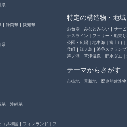
川県
特定の構造物・地域
県
｜
静岡県
｜
愛知県
お台場
｜
みなとみらい
｜
サービ
ナスライン
｜
フェリー・船乗り
公園・広場
｜
地中海
｜
富士山
｜
山県
伎町
｜
江ノ島
｜
渋谷スクランブ
芦ノ湖
｜
草津温泉
｜
貯水ダム
｜
テーマからさがす
市街地
｜
景勝地
｜
歴史的建造物
島県
｜
沖縄県
ェコ共和国
｜
フィンランド
｜
フ