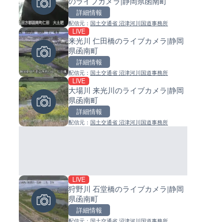
のライブカメラ|静岡県函南町
ライブカメラ|東京都大田区
イブカメラ|和歌山県日高町
詳細情報
詳細情報
詳細情報
配信元：
国土交通省 沼津河川国道事務所
配信元：
配信元：
日本テレビ
日高町役場
LIVE
LIVE終了
LIVE
来光川 仁田橋のライブカメラ|静岡
いたみ花火大会のライブカメラ
小浦川水門付近から小浦海水
県函南町
庫県伊丹市
ライブカメラ|和歌山県日高町
詳細情報
詳細情報
詳細情報
配信元：
国土交通省 沼津河川国道事務所
配信元：
配信元：
いたみ花火大会ライブ配信用
日高町役場
LIVE
LIVE
LIVE
大場川 来光川のライブカメラ|静岡
広島県道6号 智教寺のライブ
産湯川水門付近のライブカメラ
県函南町
ラ|広島県安芸高田市
歌山県日高町
詳細情報
詳細情報
詳細情報
配信元：
国土交通省 沼津河川国道事務所
配信元：
配信元：
広島県土木局土木整備部道路整
日高町役場
LIVE
LIVE
LIVE
狩野川 石堂橋のライブカメラ|静岡
Impaxビル付近から歌舞伎町
導目木川 花立砂防堰堤下流の
県函南町
のライブカメラ|東京都新宿区
ブカメラ|福岡県朝倉市
詳細情報
詳細情報
詳細情報
配信元：
国土交通省 沼津河川国道事務所
配信元：
配信元：
歌舞伎町ゴジラ前ライブ
福岡県庁県土整備部河川課