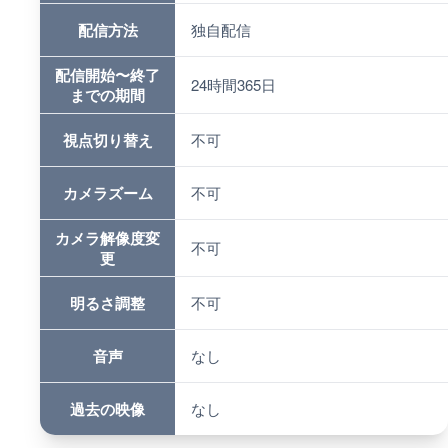
配信方法
独自配信
配信開始〜終了
24時間365日
までの期間
視点切り替え
不可
カメラズーム
不可
カメラ解像度変
不可
更
明るさ調整
不可
音声
なし
過去の映像
なし