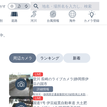
がす
別
道路
河川
台風情報
海外
カメラ登録
生中。
周辺カメラ
ランキング
新着
LIVE
LIVE停止
LIVE
堂川 長崎のライブカメラ|静岡県伊
内海海水浴場のライブカメラ|
南出川水門付近のライブカメラ
豆の国市
県南知多町
歌山県日高町
詳細情報
詳細情報
詳細情報
配信元：
静岡県交通基盤部河川砂防局土木防災
配信元：
配信元：
南知多町観光協会
日高町役場
LIVE
LIVE
LIVE
課
国道1号 伊豆縦貫自動車道 大土肥
羽田空港第2旅客ターミナルか
比井川水門付近から比井崎海