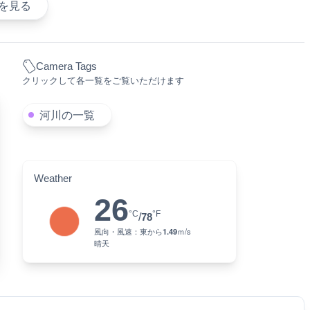
を見る
Camera Tags
クリックして各一覧をご覧いただけます
河川の一覧
Weather
26
°C
°F
/
78
風向・風速：
東
から
1.49
ｍ/s
晴天