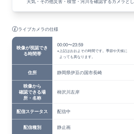
天気・その他災害・積雪・河川を確認するカメラと
ライブカメラの仕様
00:00〜23:59
映像が視認でき
※
上記はおおよその時間です。季節や天候に
る時間帯
よっても異なります。
住所
静岡県伊豆の国市長崎
映像から
確認できる場
柿沢川左岸
所・名称
配信ステータス
配信中
配信種別
静止画