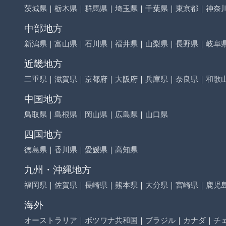
茨城県
｜
栃木県
｜
群馬県
｜
埼玉県
｜
千葉県
｜
東京都
｜
神奈
中部地方
新潟県
｜
富山県
｜
石川県
｜
福井県
｜
山梨県
｜
長野県
｜
岐阜
近畿地方
三重県
｜
滋賀県
｜
京都府
｜
大阪府
｜
兵庫県
｜
奈良県
｜
和歌
中国地方
鳥取県
｜
島根県
｜
岡山県
｜
広島県
｜
山口県
四国地方
徳島県
｜
香川県
｜
愛媛県
｜
高知県
九州・沖縄地方
福岡県
｜
佐賀県
｜
長崎県
｜
熊本県
｜
大分県
｜
宮崎県
｜
鹿児
海外
オーストラリア
｜
ボツワナ共和国
｜
ブラジル
｜
カナダ
｜
チ