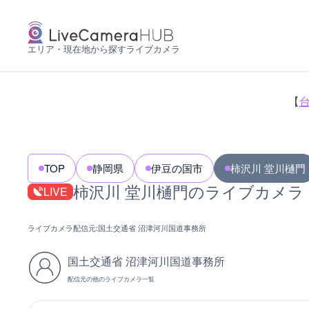
エリア・現在地から探すライブカメラ
【
TOP
静岡県
伊豆の国市
柿沢川 堂川樋門
柿沢川 堂川樋門のライブカメラ
LIVE
ライブカメラ配信元:
国土交通省 沼津河川国道事務所
国土交通省 沼津河川国道事務所
配信元の他のライブカメラ一覧