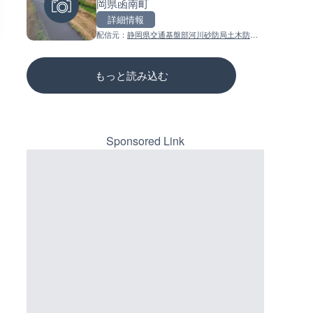
岡県函南町
静岡県静岡市
ーチェンジのライブカメラ|広
三次市
詳細情報
詳細情報
詳細情報
配信元：
静岡県交通基盤部河川砂防局土木防災
配信元：
配信元：
静岡県交通基盤部河川砂防局土
国土交通省 三次河川国道事務所
課
課
もっと読み込む
Sponsored Link