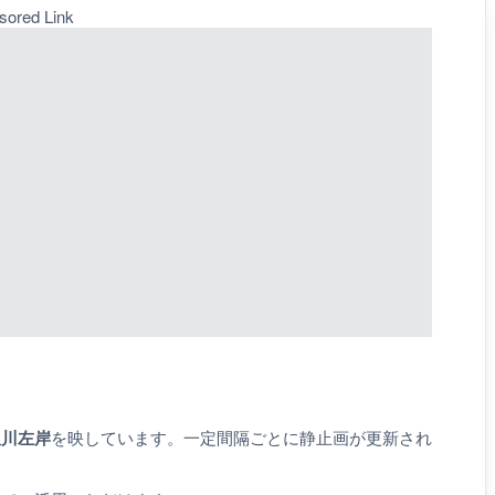
sored Link
沢川左岸
を映しています。一定間隔ごとに静止画が更新され