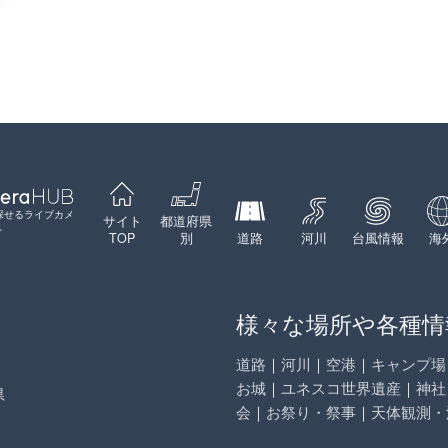
探せるライブカメ
サイト
都道府県
ト
TOP
別
道路
河川
台風情報
海
様々な場所や各種情
道路
｜
河川
｜
空港
｜
キャンプ場
お城
｜
ユネスコ世界遺産
｜
神社
県
会
｜
お祭り・祭事
｜
天体観測・