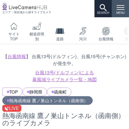
エリア・現在地から探すライブカメラ
サイト
都道府県
TOP
別
道路
河川
台風情報
海
【
台風情報
】 台風13号(ドルフィン)、台風15号(チャンホン)
が発生中。
台風13号(ドルフィン)による
暴風域ライブカメラ一覧・地図
TOP
静岡県
函南町
熱海函南線 鷹ノ巣山トンネル（函南側）
LIVE
熱海函南線 鷹ノ巣山トンネル（函南側）
のライブカメラ