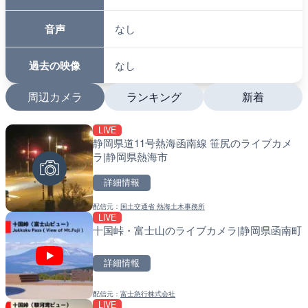
音声
なし
過去の映像
なし
周辺カメラ
ランキング
新着
LIVE
LIVE
LIVE
静岡県道11号熱海函南線 笹尻のライブカメ
羽田空港第2旅客ターミナ
南出川水門付近のライブカ
ラ|静岡県熱海市
メラ|東京都大田区
町
詳細情報
詳細情報
詳細情報
配信元：
国土交通省 熱海土木事務所
配信元：
配信元：
日本テレビ
日高町役場
LIVE
LIVE
LIVE
十国峠・富士山のライブカメラ|静岡県函南町
日本全国・緊急地震速報の
比井川水門付近から比井崎
ラ|和歌山県日高町
詳細情報
詳細情報
詳細情報
配信元：
富士急行株式会社
配信元：
配信元：
株式会社ティーファイブプロジ
日高町役場
LIVE
LIVE
LIVE