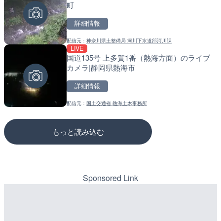
町
ラ|北海道羅臼町
市
詳細情報
詳細情報
詳細情報
配信元：
神奈川県土整備局 河川下水道部河川課
配信元：
配信元：
一般国道334号斜里～ウトロ間
道の駅さがのせきPPカム
LIVE
LIVE
LIVE
国道135号 上多賀1番（熱海方面）のライブ
沖永良部島海岸のライブカ
松江自動車道 三次東JCT
カメラ|静岡県熱海市
町
のライブカメラ|広島県三
詳細情報
詳細情報
詳細情報
配信元：
国土交通省 熱海土木事務所
配信元：
配信元：
和泊町
国土交通省 三次河川国道事務所
もっと読み込む
Sponsored Link