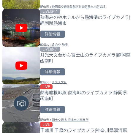
配信元：
静岡県交通基盤部河川砂防局土木防災課
配信元：
配信元：
長野県庁
福岡県庁県土整備部河川課
LIVE終了
LIVE
LIVE
熱海みのやホテルから熱海港のライブカメラ|
手結港(YASU海の駅クラブ
常呂川 鹿ノ子ダムのライブ
静岡県熱海市
高知県香南市
戸町
詳細情報
詳細情報
詳細情報
配信元：
みのや 熱海
配信元：
配信元：
YASU海の駅CLUB
国土交通省 北海道開発局
LIVE終了
LIVE
LIVE
月光天文台から富士山のライブカメラ|静岡県
長野県道45号 扇沢・駐車
天塩川 岩尾内ダムのライブ
函南町
メラ|長野県大町市
別市
詳細情報
詳細情報
詳細情報
配信元：
月光天文台
配信元：
配信元：
長野県庁
国土交通省 北海道開発局
LIVE
LIVE終了
LIVE
熱海箱根峠線 熱海峠のライブカメラ|静岡県
東名高速道路・厚木インタ
東京都品川区南大井のライ
函南町
ライブカメラ|神奈川県厚
川区
詳細情報
詳細情報
詳細情報
配信元：
国土交通省 沼津土木事務所
配信元：
配信元：
テレビ朝日
東京都品川区南大井ライブカメ
LIVE
LIVE
LIVE停止
千歳川 千歳のライブカメラ|神奈川県湯河原
知床峠展望台・国道334号
道の駅さがのせきのライブ