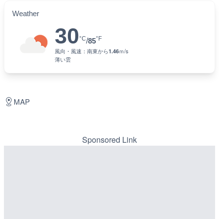
Weather
30
°C
°F
/
85
風向・風速：
南東
から
1.46
ｍ/s
薄い雲
MAP
Sponsored Link