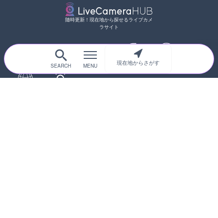
随時更新！現在地から探せるライブカメ
ラサイト
現在地からさがす
サイトTOP
都道府県別
道路
河川
台風情報
海外
カメラ登録
初めての方へ
運営者情報
プライバシーポリシー
© 2017-2026
ライブカメラHUB
Icons made from
svg icons
is licensed by CC BY 4.0