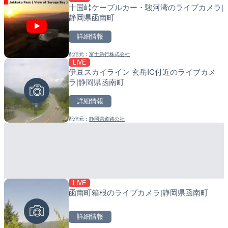
十国峠ケーブルカー・駿河湾のライブカメラ|
Impaxビル付近から歌舞
小浦川水門付近から小浦海
静岡県函南町
カメラ|東京都新宿区
メラ|和歌山県日高町
詳細情報
詳細情報
詳細情報
配信元：
富士急行株式会社
配信元：
配信元：
歌舞伎町ゴジラ前ライブ
日高町役場
LIVE
LIVE
LIVE
伊豆スカイライン 玄岳IC付近のライブカメ
ごろごろ茶屋のライブカメ
産湯川水門付近のライブカ
ラ|静岡県函南町
町
詳細情報
詳細情報
詳細情報
配信元：
静岡県道路公社
配信元：
配信元：
天川村役場
日高町役場
LIVE
LIVE
LIVE
函南町箱根のライブカメラ|静岡県函南町
国道406号 菅平のライブ
導目木川 花立砂防堰堤下流
福岡県朝倉市
詳細情報
詳細情報
詳細情報