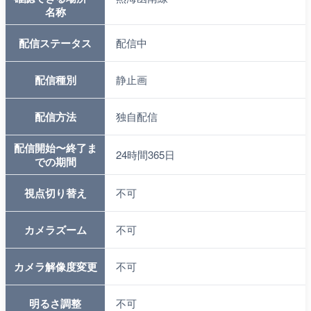
名称
配信ステータス
配信中
配信種別
静止画
配信方法
独自配信
配信開始〜終了ま
24時間365日
での期間
視点切り替え
不可
カメラズーム
不可
カメラ解像度変更
不可
明るさ調整
不可