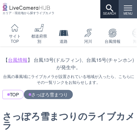
エリア・現在地から探すライブカメラ
サイト
都道府県
TOP
別
道路
河川
台風情報
海
【
台風情報
】 台風13号(ドルフィン)、台風15号(チャンホン)
が発生中。
台風の暴風域にライブカメラが設置されている地域が入ったら、こちらに
その一覧リンクをお知らせします。
TOP
さっぽろ雪まつり
さっぽろ雪まつりのライブカメ
ラ