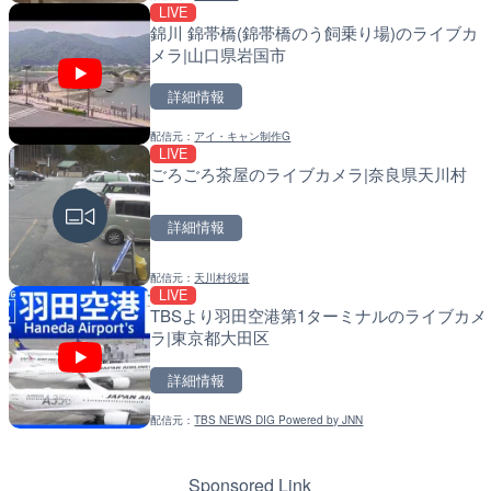
LIVE
LIVE
LIVE
錦川 錦帯橋(錦帯橋のう飼乗り場)のライブカ
ごろごろ茶屋のライブカメ
導目木川 花立砂防堰堤下
メラ|山口県岩国市
岡県朝倉市
詳細情報
詳細情報
詳細情報
配信元：
アイ・キャン制作G
配信元：
配信元：
天川村役場
福岡県庁県土整備部河川課
LIVE
LIVE
LIVE
ごろごろ茶屋のライブカメラ|奈良県天川村
手結港(YASU海の駅クラ
常呂川 鹿ノ子ダムのライ
知県香南市
町
詳細情報
詳細情報
詳細情報
配信元：
天川村役場
配信元：
配信元：
YASU海の駅CLUB
国土交通省 北海道開発局
LIVE
LIVE終了
LIVE
TBSより羽田空港第1ターミナルのライブカメ
BRびわこよりびわ湖大花
天塩川 岩尾内ダムのライ
ラ|東京都大田区
ラ|滋賀県大津市
市
詳細情報
詳細情報
詳細情報
配信元：
TBS NEWS DIG Powered by JNN
配信元：
配信元：
ボートレースびわこ【公式サ
国土交通省 北海道開発局
LIVE
LIVE
名神高速道路 大津サービ
東京都品川区南大井のライ
ブカメラ|滋賀県大津市
川区
Sponsored Link