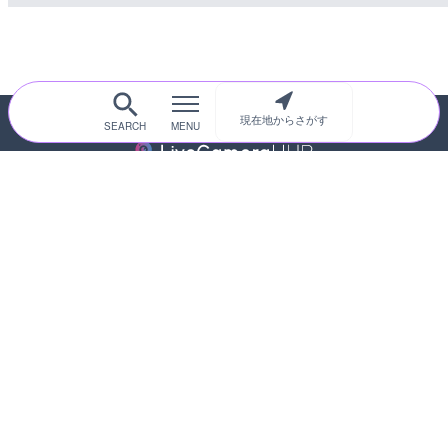
現在地からさがす
随時更新！現在地から探せるライブカメ
ラサイト
サイトTOP
都道府県別
道路
河川
台風情報
海外
カメラ登録