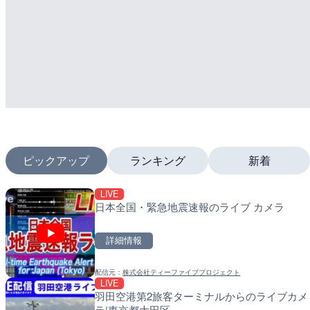
ピックアップ
ランキング
新着
LIVE
LIVE
LIVE
日本全国・緊急地震速報のライブ カメラ
国道1号 国府津海岸のライ
南出川水門付近のライブカ
小田原市
町
詳細情報
詳細情報
詳細情報
配信元：
株式会社ティーファイブプロジェクト
配信元：
配信元：
神奈川県庁
日高町役場
LIVE
LIVE
LIVE
羽田空港第2旅客ターミナルからのライブカメ
十勝岳 白金模範牧場のラ
比井川水門付近から比井
ラ|東京都大田区
瑛町
ラ|和歌山県日高町