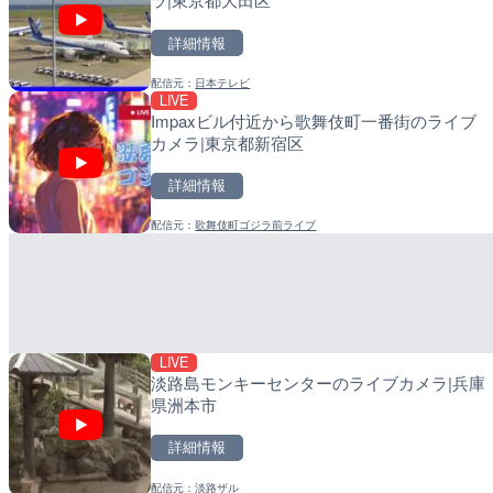
詳細情報
詳細情報
詳細情報
配信元：
日本テレビ
配信元：
配信元：
気象庁
日高町役場
LIVE
LIVE
LIVE
Impaxビル付近から歌舞伎町一番街のライブ
羽田空港第2旅客ターミナ
小浦川水門付近から小浦
カメラ|東京都新宿区
ラ|東京都大田区
メラ|和歌山県日高町
詳細情報
詳細情報
詳細情報
配信元：
歌舞伎町ゴジラ前ライブ
配信元：
配信元：
日本テレビ
日高町役場
LIVE
LIVE
日本全国・緊急地震速報の
産湯川水門付近のライブカ
町
詳細情報
詳細情報
LIVE
配信元：
配信元：
株式会社ティーファイブプロ
日高町役場
淡路島モンキーセンターのライブカメラ|兵庫
県洲本市
詳細情報
配信元：
淡路ザル