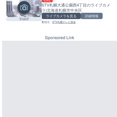
LIVE
STV札幌大通公園西4丁目のライブカメ
ラ|北海道札幌市中央区
ライブカメラを見る
詳細情報
MAP
配信元：
STV札幌テレビ放送
Sponsored Link
L