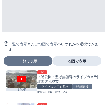
一覧で表示
または
地図で表示
のいずれかを選択できま
す。
一覧で表示
地図で表示
LIVE
マーカーをタップするとライブカメラの詳細が表示さ
大通公園・聖恩無彊碑のライブカメラ|
北海道札幌市
+
ライブカメラを見る
詳細情報
MAP
−
配信元：
HBC 公式YouTube