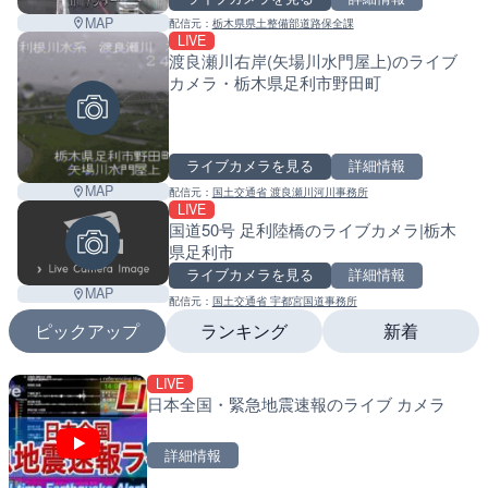
MAP
配信元：
栃木県県土整備部道路保全課
LIVE
渡良瀬川右岸(矢場川水門屋上)のライブ
カメラ・栃木県足利市野田町
ライブカメラを見る
詳細情報
MAP
配信元：
国土交通省 渡良瀬川河川事務所
LIVE
国道50号 足利陸橋のライブカメラ|栃木
県足利市
ライブカメラを見る
詳細情報
MAP
配信元：
国土交通省 宇都宮国道事務所
ピックアップ
ランキング
新着
LIVE
LIVE
LIVE
日本全国・緊急地震速報のライブ カメラ
日本全国・緊急地震速報の
南出川水門付近のライブカ
町
詳細情報
詳細情報
詳細情報