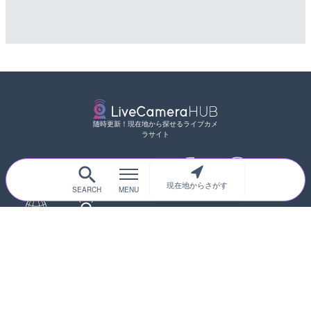
随時更新！現在地から探せるライブカメ
ラサイト
現在地からさがす
サイトTOP
都道府県別
道路
河川
台風情報
海外
カメラ登録