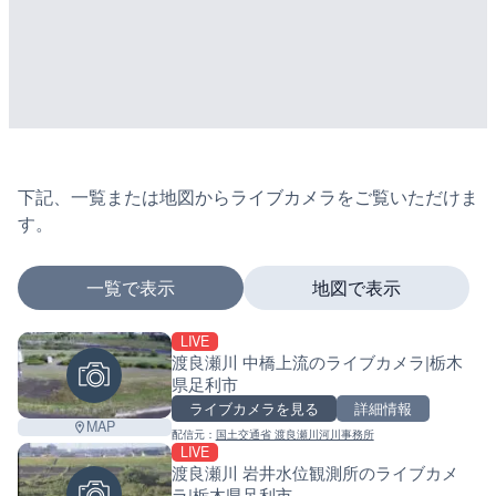
下記、一覧または地図からライブカメラをご覧いただけま
す。
一覧で表示
地図で表示
LIVE
マーカーをタップするとライブカメラの詳細が表示さ
渡良瀬川 中橋上流のライブカメラ|栃木
県足利市
ライブカメラを見る
詳細情報
MAP
配信元：
国土交通省 渡良瀬川河川事務所
+
LIVE
渡良瀬川 岩井水位観測所のライブカメ
−
ラ|栃木県足利市