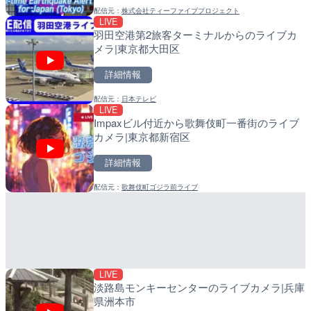
配信元：
株式会社ティーファイブプロジェクト
配信元：
配信元：
株式会社ティーファイブプロジ
日高町役場
LIVE
LIVE
LIVE
羽田空港第2旅客ターミナルからのライブカ
羽田空港第2旅客ターミナ
比井川水門付近から比井崎
メラ|東京都大田区
メラ|東京都大田区
ラ|和歌山県日高町
詳細情報
詳細情報
詳細情報
配信元：
日本テレビ
配信元：
配信元：
日本テレビ
日高町役場
LIVE
LIVE
LIVE
Impaxビル付近から歌舞伎町一番街のライブ
Impaxビル付近から歌舞
小浦川水門付近から小浦海
カメラ|東京都新宿区
カメラ|東京都新宿区
メラ|和歌山県日高町
詳細情報
詳細情報
詳細情報
配信元：
歌舞伎町ゴジラ前ライブ
配信元：
配信元：
歌舞伎町ゴジラ前ライブ
日高町役場
LIVE終了
LIVE
ぎふ長良川花火大会のライ
産湯川水門付近のライブカ
阜市
町
詳細情報
詳細情報
LIVE
配信元：
配信元：
Japan Explorers
日高町役場
淡路島モンキーセンターのライブカメラ|兵庫
県洲本市