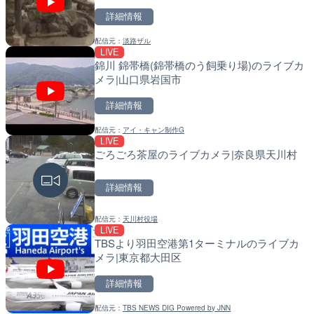
詳細情報
配信元：
淡路ザル
LIVE
LIVE終了
LIVE
錦川 錦帯橋(錦帯橋のう飼乗り場)のライブカ
熊谷花火大会のライブカメ
導目木川 花立砂防堰堤下流
メラ|山口県岩国市
福岡県朝倉市
詳細情報
詳細情報
詳細情報
配信元：
アイ・キャン制作G
配信元：
配信元：
J:COMチャンネル・J:COMテ
福岡県庁県土整備部河川課
LIVE
LIVE
LIVE
ごろごろ茶屋のライブカメラ|奈良県天川村
国道406号 菅平のライブ
常呂川 鹿ノ子ダムのライブ
戸町
詳細情報
詳細情報
詳細情報
配信元：
天川村役場
配信元：
配信元：
長野県庁
国土交通省 北海道開発局
LIVE
LIVE
LIVE
TBSより羽田空港第1ターミナルのライブカ
ごろごろ茶屋のライブカメ
天塩川 岩尾内ダムのライブ
メラ|東京都大田区
別市
詳細情報
詳細情報
詳細情報
配信元：
TBS NEWS DIG Powered by JNN
配信元：
配信元：
天川村役場
国土交通省 北海道開発局