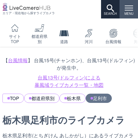
エリア・現在地から探すライブカメラ
サイト
都道府県
TOP
別
道路
河川
台風情報
海
【
台風情報
】 台風15号(チャンホン)、台風13号(ドルフィン)
が発生中。
台風13号(ドルフィン)による
暴風域ライブカメラ一覧・地図
TOP
都道府県別
栃木県
足利市
栃木県足利市のライブカメラ
栃木県足利市(とちぎけん あしかがし）にあるライブカメラ