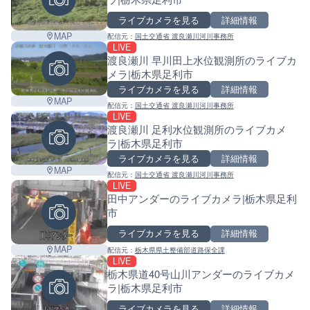
ライブカメラを見る
詳細情報
MAP
配信元：
国土交通省 渡良瀬川河川事務所
LIVE
渡良瀬川 早川田上水位観測所のライブカ
メラ|栃木県足利市
ライブカメラを見る
詳細情報
MAP
配信元：
国土交通省 渡良瀬川河川事務所
LIVE
渡良瀬川 足利水位観測所のライブカメ
ラ|栃木県足利市
ライブカメラを見る
詳細情報
MAP
配信元：
国土交通省 渡良瀬川河川事務所
LIVE
田中アンダーのライブカメラ|栃木県足利
市
ライブカメラを見る
詳細情報
MAP
配信元：
栃木県県土整備部道路保全課
LIVE
栃木県道40号山川アンダーのライブカメ
ラ|栃木県足利市
Leaf
ライブカメラを見る
詳細情報