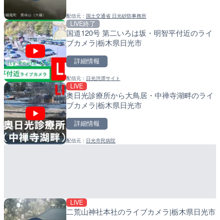
配信元：
日光市民病院
配信元：
配信元：
日本エンタープライズ株式会社
日高町役場
LIVE
LIVE
LIVE
大谷川 男体山のライブカメラ|栃木県日光市
日本全国・緊急地震速報の
比井川水門付近から比井崎
ラ|和歌山県日高町
詳細情報
詳細情報
詳細情報
配信元：
国土交通省 日光砂防事務所
配信元：
配信元：
株式会社ティーファイブプロジ
日高町役場
LIVE終了
LIVE終了
LIVE
国道120号 第二いろは坂・明智平付近のライ
水晶浜海水浴場のライブカ
小浦川水門付近から小浦海
ブカメラ|栃木県日光市
メラ|和歌山県日高町
詳細情報
詳細情報
詳細情報
配信元：
日光渋滞サイト
配信元：
配信元：
美浜町
日高町役場
LIVE
LIVE
LIVE
奥日光診療所から大鳥居・中禅寺湖畔のライ
羽田空港第2旅客ターミナ
産湯川水門付近のライブカ
ブカメラ|栃木県日光市
メラ|東京都大田区
町
詳細情報
詳細情報
詳細情報
配信元：
日光市民病院
配信元：
配信元：
日本テレビ
日高町役場