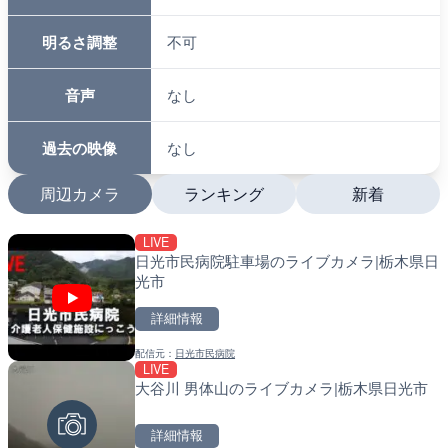
視点切り替え
不可
カメラズーム
不可
カメラ解像度変更
不可
明るさ調整
不可
音声
なし
過去の映像
なし
周辺カメラ
ランキング
新着
LIVE
LIVE
LIVE
日光市民病院駐車場のライブカメラ|栃木県日
ATISより保土ヶ谷バイパ
南出川水門付近のライブカ
光市
ェンジのライブカメラ|神
町
詳細情報
詳細情報
詳細情報