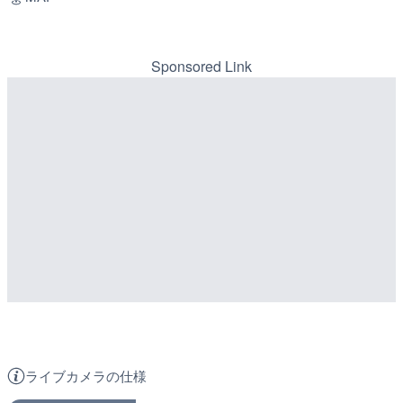
風向・風速：
南西
から
0.94
ｍ/s
曇りがち
MAP
Sponsored Link