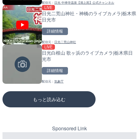
配信元：
日光 中禅寺温泉【湖上苑】公式チャンネル
配信元：
配信元：
高島市役所 政策部 危機管理局
国土交通省 北海道開発局
LIVE停止
LIVE
LIVE
湖上苑から道路側（国道120号）のライブカ
ごろごろ茶屋のライブカメ
東京都品川区南大井のライ
メラ|栃木県日光市
川区
詳細情報
詳細情報
詳細情報
配信元：
日光 中禅寺温泉【湖上苑】公式チャンネル
配信元：
配信元：
天川村役場
東京都品川区南大井ライブカメ
LIVE
LIVE
LIVE停止
日光二荒山神社・神橋のライブカメラ|栃木県
国道406号 菅平のライブ
道の駅さがのせきのライブ
日光市
市
詳細情報
詳細情報
詳細情報
配信元：
日光二荒山神社
配信元：
配信元：
長野県庁
道の駅さがのせきPPカム
LIVE
LIVE
LIVE
日光白根山 歌ヶ浜のライブカメラ|栃木県日
水窪川 水窪大橋のライブカ
松江自動車道 三次東JCT
光市
市
のライブカメラ|広島県三
詳細情報
詳細情報
詳細情報
配信元：
気象庁
配信元：
配信元：
静岡県交通基盤部河川砂防局土
国土交通省 三次河川国道事務所
もっと読み込む