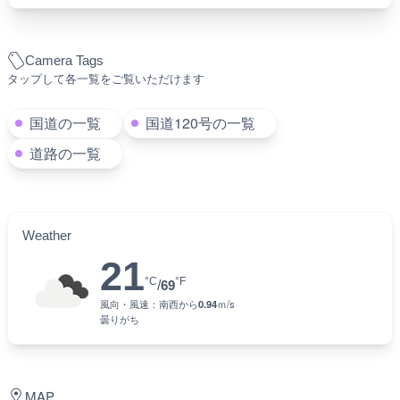
ライブカメラに関する説明
国道120号(清滝)のライブカメラ|栃木県日光市です。15分ごとに
静止画が更新されるライブカメラです。
現地の様子を確認するためのカメラとしてご活用いただけます。
Camera Tags
タップして各一覧をご覧いただけます
国道の一覧
国道120号の一覧
道路の一覧
Weather
21
°C
°F
/
69