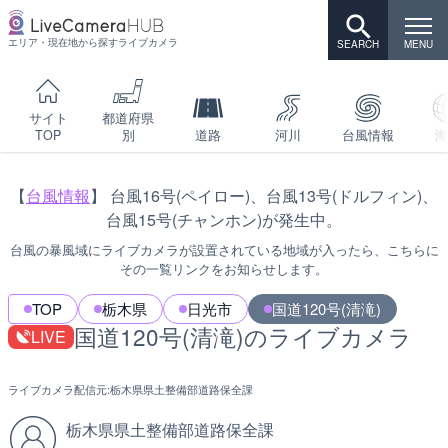
エリア・現在地から探すライブカメラ
サイト
都道府県
TOP
別
道路
河川
台風情報
海
【
台風情報
】 台風16号(ペイロー)、台風13号(ドルフィン)、
台風15号(チャンホン)が発生中。
台風の暴風域にライブカメラが設置されている地域が入ったら、こちらに
その一覧リンクをお知らせします。
TOP
栃木県
日光市
国道120号(清滝)
国道120号(清滝)のライブカメラ
LIVE
ライブカメラ配信元:
栃木県県土整備部道路保全課
栃木県県土整備部道路保全課