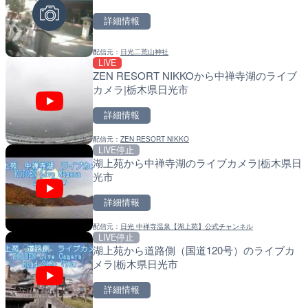
LIVE
LIVE
LIVE
二荒山神社本社のライブカメラ|栃木県日光市
知床峠展望台・国道334号
導目木川 花立砂防堰堤下流
ラ|北海道羅臼町
福岡県朝倉市
詳細情報
詳細情報
詳細情報
配信元：
日光二荒山神社
配信元：
配信元：
一般国道334号斜里～ウトロ間
福岡県庁県土整備部河川課
LIVE
LIVE
LIVE
ZEN RESORT NIKKOから中禅寺湖のライブ
TBSより羽田空港第1ター
常呂川 鹿ノ子ダムのライブ
カメラ|栃木県日光市
メラ|東京都大田区
戸町
詳細情報
詳細情報
詳細情報
配信元：
ZEN RESORT NIKKO
配信元：
配信元：
TBS NEWS DIG Powered by J
国土交通省 北海道開発局
LIVE停止
LIVE
LIVE
湖上苑から中禅寺湖のライブカメラ|栃木県日
知内川 上開田橋のライブカ
天塩川 岩尾内ダムのライブ
光市
市
別市
詳細情報
詳細情報
詳細情報