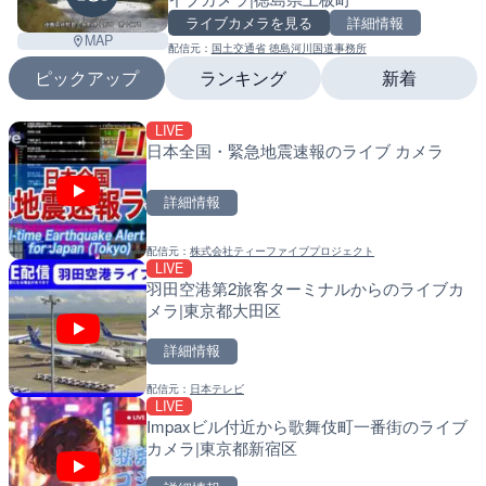
ライブカメラを見る
詳細情報
MAP
配信元：
国土交通省 徳島河川国道事務所
ピックアップ
ランキング
新着
LIVE
LIVE
LIVE
日本全国・緊急地震速報のライブ カメラ
国道406号 鬼無里のライ
南出川水門付近のライブカ
市
町
詳細情報
詳細情報
詳細情報
配信元：
株式会社ティーファイブプロジェクト
配信元：
配信元：
長野県庁
日高町役場
LIVE
LIVE終了
LIVE
羽田空港第2旅客ターミナルからのライブカ
東名高速道路・厚木インタ
比井川水門付近から比井崎
メラ|東京都大田区
ライブカメラ|神奈川県厚
ラ|和歌山県日高町
詳細情報
詳細情報
詳細情報
配信元：
日本テレビ
配信元：
配信元：
テレビ朝日
日高町役場
LIVE
LIVE
LIVE
Impaxビル付近から歌舞伎町一番街のライブ
国道18号篠ノ井橋のライブ
小浦川水門付近から小浦海
カメラ|東京都新宿区
野市
メラ|和歌山県日高町
Leaf