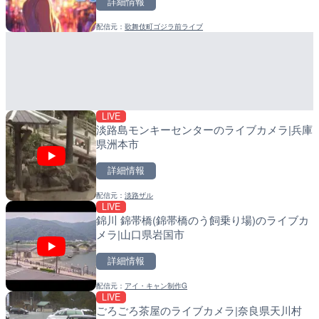
詳細情報
詳細情報
詳細情報
配信元：
歌舞伎町ゴジラ前ライブ
配信元：
配信元：
国土交通省 長野国道事務所
日高町役場
LIVE
LIVE
国道1号 箱根新道12のラ
産湯川水門付近のライブカ
箱根町
町
詳細情報
詳細情報
LIVE
配信元：
配信元：
国土交通省 横浜国道事務所
日高町役場
淡路島モンキーセンターのライブカメラ|兵庫
県洲本市
詳細情報
配信元：
淡路ザル
LIVE
LIVE
LIVE
錦川 錦帯橋(錦帯橋のう飼乗り場)のライブカ
新東名高速道路 新御殿場
導目木川 花立砂防堰堤下流
メラ|山口県岩国市
ライブカメラ|静岡県御殿
福岡県朝倉市
詳細情報
詳細情報
詳細情報
配信元：
NEXCO中日本
LIVE
森戸川 富士見橋のライブカ
配信元：
アイ・キャン制作G
配信元：
福岡県庁県土整備部河川課
LIVE
LIVE
田原市
ごろごろ茶屋のライブカメラ|奈良県天川村
常呂川 鹿ノ子ダムのライブ