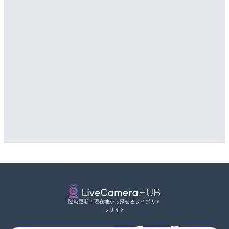
STVより小樽のライブカメ
配信元：
道の駅さがのせきPPカム
LIVE
詳細情報
松江自動車道 三次東JCT
配信元：
STV札幌テレビ放送
のライブカメラ|広島県三
詳細情報
配信元：
国土交通省 三次河川国道事務所
随時更新！現在地から探せるライブカメ
ラサイト