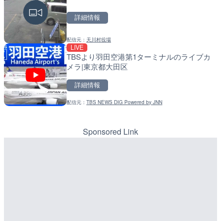
戸町
詳細情報
詳細情報
詳細情報
配信元：
神奈川県土整備局 河川下水道
LIVE
のと里山海道 高松サービ
配信元：
天川村役場
配信元：
国土交通省 北海道開発局
LIVE
LIVE
メラ|石川県かほく市
TBSより羽田空港第1ターミナルのライブカ
天塩川 岩尾内ダムのライブ
メラ|東京都大田区
別市
詳細情報
詳細情報
詳細情報
配信元：
石川県土木部道路整備課
LIVE
羽田空港第2旅客ターミナ
配信元：
TBS NEWS DIG Powered by JNN
配信元：
国土交通省 北海道開発局
LIVE
メラ|東京都大田区
東京都品川区南大井のライ
川区
Sponsored Link
詳細情報
詳細情報
配信元：
日本テレビ
LIVE
長野県道404号 飯綱高原
配信元：
東京都品川区南大井ライブカメ
LIVE停止
県長野市
道の駅さがのせきのライブ
市
詳細情報
詳細情報
配信元：
長野県庁
LIVE