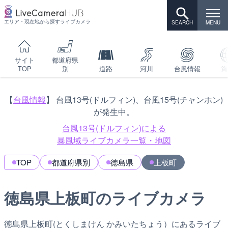
エリア・現在地から探すライブカメラ
サイト
都道府県
TOP
別
道路
河川
台風情報
海
【
台風情報
】 台風13号(ドルフィン)、台風15号(チャンホン)
が発生中。
台風13号(ドルフィン)による
暴風域ライブカメラ一覧・地図
TOP
都道府県別
徳島県
上板町
徳島県上板町のライブカメラ
徳島県上板町(とくしまけん かみいたちょう）にあるライブ