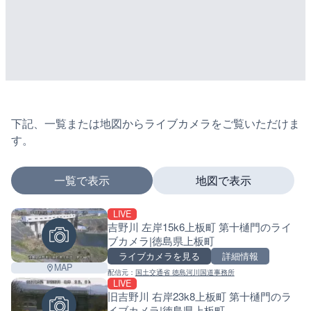
下記、一覧または地図からライブカメラをご覧いただけま
す。
一覧で表示
地図で表示
LIVE
マーカーをタップするとライブカメラの詳細が表示さ
吉野川 左岸15k6上板町 第十樋門のライ
ブカメラ|徳島県上板町
ライブカメラを見る
詳細情報
MAP
配信元：
国土交通省 徳島河川国道事務所
+
LIVE
旧吉野川 右岸23k8上板町 第十樋門のラ
−
イブカメラ|徳島県上板町