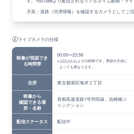
す。YouTubeより配信されるリアルタイム動画・ラ
天気・道路（渋滞情報）を確認するカメラとしてご
ライブカメラの仕様
00:00〜23:59
映像が視認でき
※
上記はおおよその時間です。季節や天候に
る時間帯
よっても異なります。
住所
東京都港区海岸２丁目
映像から
首都高速道路1号羽田線、浜崎橋ジ
確認できる場
ャンクション
所・名称
配信ステータス
配信中