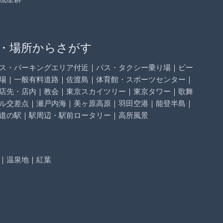
・場所からさがす
ス・パーキングエリア付近
｜
バス・タクシー乗り場
｜
ビー
場
｜
一般有料道路
｜
佐渡島
｜
体育館・スポーツセンター
｜
店先・店内
｜
教会
｜
東京スカイツリー
｜
東京タワー
｜
歌舞
ル交差点
｜
瀬戸内海
｜
美ヶ原高原
｜
羽田空港
｜
能登半島
｜
道の駅
｜
駅周辺・駅前ロータリー
｜
高所風景
｜
温泉地
｜
紅葉