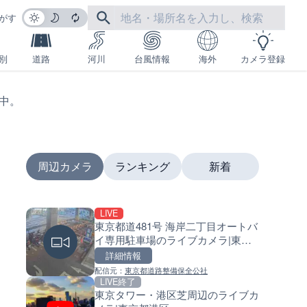
がす
別
道路
河川
台風情報
海外
カメラ登録
生中。
周辺カメラ
ランキング
新着
LIVE
LIVE終了
LIVE
東京都道481号 海岸二丁目オートバ
いたみ花火大会のライブカメラ
南出川水門付近のライブカメラ
イ専用駐車場のライブカメラ|東京
庫県伊丹市
歌山県日高町
都港区
詳細情報
詳細情報
詳細情報
配信元：
東京都道路整備保全公社
配信元：
配信元：
いたみ花火大会ライブ配信用
日高町役場
LIVE終了
LIVE
LIVE
東京タワー・港区芝周辺のライブカ
石狩川 奈井江8号樋門のライ
比井川水門付近から比井崎海