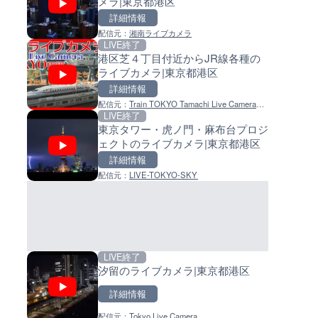
メラ|東京都港区
ラ|北海道奈井江町
イブカメラ|和歌山県日高町
詳細情報
詳細情報
詳細情報
配信元：
湘南ライブカメラ
配信元：
配信元：
国土交通省 北海道開発局
日高町役場
LIVE終了
LIVE
LIVE
港区芝４丁目付近からJR線各種の
広島県道6号 智教寺のライブ
小浦川水門付近から小浦海水
ライブカメラ|東京都港区
ラ|広島県安芸高田市
ライブカメラ|和歌山県日高町
詳細情報
詳細情報
詳細情報
配信元：
Train TOKYO Tamachi Live Camera
配信元：
配信元：
広島県土木局土木整備部道路整
日高町役場
LIVE終了
LIVE
LIVE
and Tourist spots
東京タワー・虎ノ門・麻布台プロジ
富山県道361号 大浦のライブ
産湯川水門付近のライブカメラ
ェクトのライブカメラ|東京都港区
ラ|富山県氷見市
歌山県日高町
詳細情報
詳細情報
詳細情報
配信元：
LIVE-TOKYO-SKY
配信元：
配信元：
国土交通省 富山河川国道事務所
日高町役場
LIVE終了
LIVE
LIVE
汐留のライブカメラ|東京都港区
富山県道76号 万尾のライブカメ
導目木川 花立砂防堰堤下流の
富山県氷見市
ブカメラ|福岡県朝倉市
詳細情報
詳細情報
詳細情報
配信元：
Tokyo Live Camera
配信元：
配信元：
国土交通省 富山河川国道事務所
福岡県庁県土整備部河川課