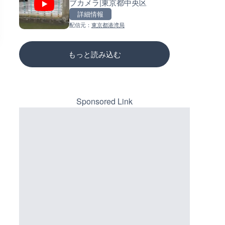
ブカメラ|東京都中央区
熊本県阿蘇市
ーチェンジのライブカメラ|広
三次市
詳細情報
詳細情報
詳細情報
配信元：
東京都港湾局
配信元：
配信元：
国土交通省 熊本河川国道事務所
国土交通省 三次河川国道事務所
もっと読み込む
Sponsored Link