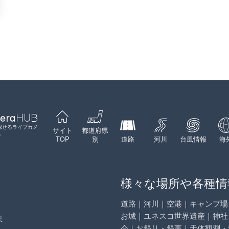
探せるライブカメ
サイト
都道府県
ト
TOP
別
道路
河川
台風情報
海
様々な場所や各種情
道路
｜
河川
｜
空港
｜
キャンプ場
お城
｜
ユネスコ世界遺産
｜
神社
県
会
｜
お祭り・祭事
｜
天体観測・