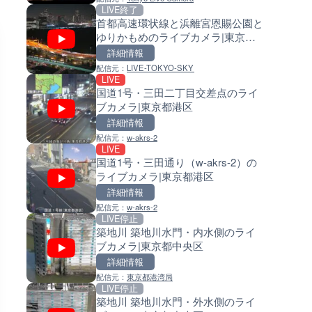
LIVE終了
LIVE
LIVE
首都高速環状線と浜離宮恩賜公園と
広島県道4号 川根のライブカメ
常呂川 鹿ノ子ダムのライブカメ
ゆりかもめのライブカメラ|東京都
広島県安芸高田市
北海道置戸町
港区
詳細情報
詳細情報
詳細情報
配信元：
LIVE-TOKYO-SKY
配信元：
配信元：
広島県土木局土木整備部道路整
国土交通省 北海道開発局
LIVE
LIVE
LIVE
国道1号・三田二丁目交差点のライ
巨瀬川 河童橋のライブカメラ|
天塩川 岩尾内ダムのライブカメ
ブカメラ|東京都港区
県うきは市
北海道士別市
詳細情報
詳細情報
詳細情報
配信元：
w-akrs-2
配信元：
配信元：
福岡県庁県土整備部河川課
国土交通省 北海道開発局
LIVE
LIVE
LIVE
国道1号・三田通り（w-akrs-2）の
広島県道321号 美土里のライ
東京都品川区南大井のライブ
ライブカメラ|東京都港区
ラ|広島県安芸高田市
ラ|東京都品川区
詳細情報
詳細情報
詳細情報
配信元：
w-akrs-2
配信元：
配信元：
広島県土木局土木整備部道路整
東京都品川区南大井ライブカメ
LIVE停止
LIVE終了
LIVE停止
築地川 築地川水門・内水側のライ
東京タワー・港区芝周辺のラ
道の駅さがのせきのライブカメ
ブカメラ|東京都中央区
メラ|東京都港区
大分県大分市
詳細情報
詳細情報
詳細情報
配信元：
東京都港湾局
配信元：
配信元：
湘南ライブカメラ
道の駅さがのせきPPカム
LIVE停止
LIVE
LIVE
築地川 築地川水門・外水側のライ
国道57号 産山第2のライブカメ
松江自動車道 三次東JCT・イ