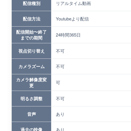
配信種別
リアルタイム動画
配信方法
Youtubeより配信
配信開始〜終了
24時間365日
までの期間
視点切り替え
不可
カメラズーム
不可
カメラ解像度変
可
更
明るさ調整
不可
音声
あり
過去の映像
あり