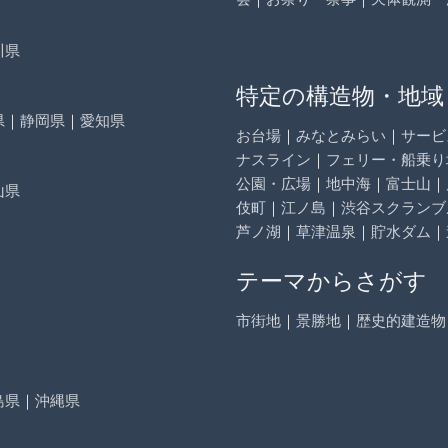
川県
特定の構造物・地域
県
｜
静岡県
｜
愛知県
お台場
｜
みなとみらい
｜
サービ
ナスライン
｜
フェリー・船乗り
公園・広場
｜
地中海
｜
富士山
｜
山県
伎町
｜
江ノ島
｜
渋谷スクランブ
芦ノ湖
｜
草津温泉
｜
貯水ダム
｜
テーマからさがす
市街地
｜
景勝地
｜
歴史的建造物
島県
｜
沖縄県