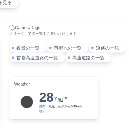
を見る
Camera Tags
クリックして各一覧をご覧いただけます
夜景の一覧
市街地の一覧
道路の一覧
首都高速道路の一覧
高速道路の一覧
Weather
28
°C
°F
/
82
風向・風速：
南東
から
0.45
ｍ/s
晴天