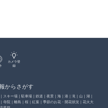
カメラ登
外
録
報からさがす
｜
スキー場
｜
駐車場
｜
鉄道
｜
夜景
｜
海
｜
港
｜
滝
｜
山
｜
湖
｜
｜
寺院
｜
離島
｜
桜
｜
紅葉
｜
季節のお花・開花状況
｜
花火大
流星群