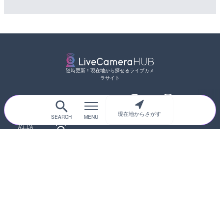
随時更新！現在地から探せるライブカメ
ラサイト
サイトTOP
都道府県別
道路
河川
台風情報
現在地からさがす
海外
カメラ登録