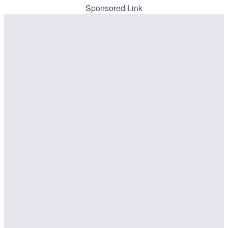
カメラ|東京都新宿区
川区
Sponsored Link
詳細情報
詳細情報
配信元：
配信元：
歌舞伎町ゴジラ前ライブ
東京都品川区南大井ライブカメ
LIVE
LIVE停止
原爆ドームのライブカメラ
道の駅さがのせきのライブ
市
詳細情報
詳細情報
配信元：
株式会社ミックス
LIVE
配信元：
道の駅さがのせきPPカム
知内川 上開田橋のライブカ
LIVE
市
松江自動車道 三次東JCT
のライブカメラ|広島県三
詳細情報
詳細情報
配信元：
高島市役所 政策部 危機管理局
配信元：
国土交通省 三次河川国道事務所