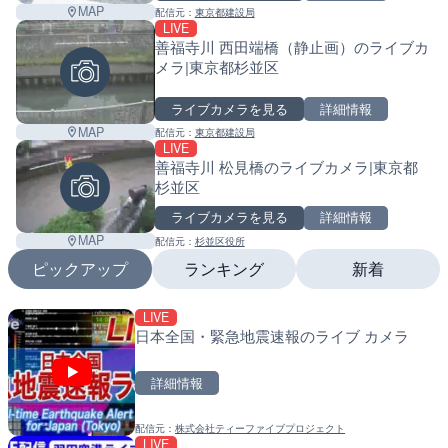
MAP
配信元：
東京都建設局
LIVE
善福寺川 西田端橋（静止画）のライブカ
メラ|東京都杉並区
ライブカメラを見る
詳細情報
MAP
配信元：
東京都建設局
LIVE
善福寺川 松見橋のライブカメラ|東京都
杉並区
ライブカメラを見る
詳細情報
MAP
配信元：
杉並区役所
ピックアップ
ランキング
新着
LIVE
LIVE
LIVE
日本全国・緊急地震速報のライブ カメラ
国道1号 国府津海岸のライ
南出川水門付近のライブカ
小田原市
町
詳細情報
詳細情報
詳細情報
配信元：
株式会社ティーファイブプロジェクト
配信元：
配信元：
神奈川県庁
日高町役場
LIVE
LIVE
LIVE