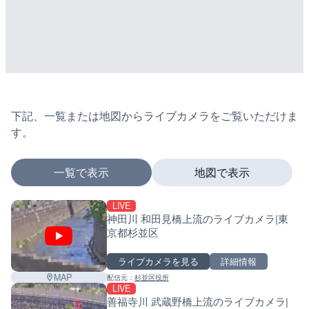
下記、一覧または地図からライブカメラをご覧いただけま
す。
一覧で表示
地図で表示
LIVE
マーカーをタップするとライブカメラの詳細が表示さ
神田川 和田見橋上流のライブカメラ|東
京都杉並区
ライブカメラを見る
詳細情報
+
MAP
配信元：
杉並区役所
−
LIVE
善福寺川 武蔵野橋上流のライブカメラ|