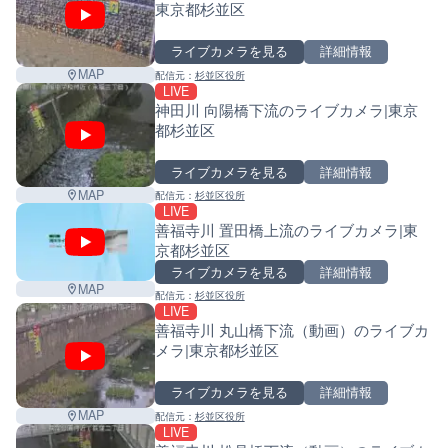
東京都杉並区
ライブカメラを見る
詳細情報
MAP
配信元：
杉並区役所
LIVE
神田川 向陽橋下流のライブカメラ|東京
都杉並区
ライブカメラを見る
詳細情報
MAP
配信元：
杉並区役所
LIVE
善福寺川 置田橋上流のライブカメラ|東
京都杉並区
ライブカメラを見る
詳細情報
MAP
配信元：
杉並区役所
LIVE
善福寺川 丸山橋下流（動画）のライブカ
メラ|東京都杉並区
ライブカメラを見る
詳細情報
Leaf
MAP
配信元：
杉並区役所
LIVE