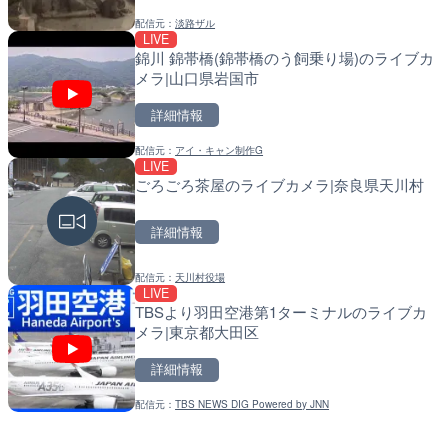
配信元：
淡路ザル
LIVE
LIVE
LIVE
錦川 錦帯橋(錦帯橋のう飼乗り場)のライブカ
黒潮本陣から太平洋・久礼
導目木川 花立砂防堰堤下流
メラ|山口県岩国市
高知県中土佐町
福岡県朝倉市
詳細情報
詳細情報
詳細情報
配信元：
アイ・キャン制作G
配信元：
配信元：
鰹乃國の湯宿 黒潮本陣
福岡県庁県土整備部河川課
LIVE
LIVE
LIVE
ごろごろ茶屋のライブカメラ|奈良県天川村
手結港(YASU海の駅クラブ
常呂川 鹿ノ子ダムのライブ
高知県香南市
戸町
詳細情報
詳細情報
詳細情報
配信元：
天川村役場
配信元：
配信元：
YASU海の駅CLUB
国土交通省 北海道開発局
LIVE
LIVE停止
LIVE
TBSより羽田空港第1ターミナルのライブカ
内海海水浴場のライブカメ
天塩川 岩尾内ダムのライブ
メラ|東京都大田区
別市
詳細情報
詳細情報
詳細情報
配信元：
TBS NEWS DIG Powered by JNN
配信元：
配信元：
南知多町観光協会
国土交通省 北海道開発局
LIVE
LIVE
Impaxビル付近から歌舞
東京都品川区南大井のライ