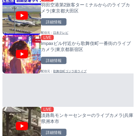
羽田空港第2旅客ターミナルからのライブカ
羽田空港第2旅客ターミナ
比井川水門付近から比井崎
メラ|東京都大田区
メラ|東京都大田区
ラ|和歌山県日高町
詳細情報
詳細情報
詳細情報
配信元：
日本テレビ
配信元：
配信元：
日本テレビ
日高町役場
LIVE
LIVE
LIVE
Impaxビル付近から歌舞伎町一番街のライブ
日本全国・緊急地震速報の
小浦川水門付近から小浦海
カメラ|東京都新宿区
メラ|和歌山県日高町
詳細情報
詳細情報
詳細情報
配信元：
歌舞伎町ゴジラ前ライブ
配信元：
配信元：
株式会社ティーファイブプロジ
日高町役場
LIVE
LIVE
ごろごろ茶屋のライブカメ
産湯川水門付近のライブカ
町
詳細情報
詳細情報
LIVE
配信元：
配信元：
天川村役場
日高町役場
淡路島モンキーセンターのライブカメラ|兵庫
県洲本市
詳細情報