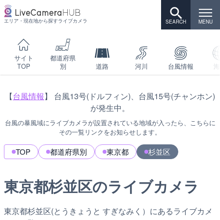
エリア・現在地から探すライブカメラ
サイト
都道府県
TOP
別
道路
河川
台風情報
海
【
台風情報
】 台風13号(ドルフィン)、台風15号(チャンホン)
が発生中。
台風の暴風域にライブカメラが設置されている地域が入ったら、こちらに
その一覧リンクをお知らせします。
TOP
都道府県別
東京都
杉並区
東京都杉並区のライブカメラ
東京都杉並区(とうきょうと すぎなみく）にあるライブカメ