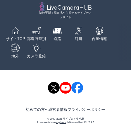
随時更新！現在地から探せるライブカメ
ラサイト
サイトTOP
都道府県別
道路
河川
台風情報
海外
カメラ登録
初めての方へ
運営者情報
プライバシーポリシー
© 2017-2026
ライブカメラHUB
Icons made from
svg icons
is licensed by CC BY 4.0