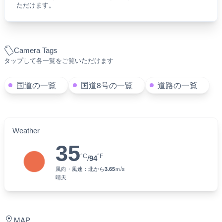
ただけます。
Camera Tags
タップして各一覧をご覧いただけます
国道の一覧
国道8号の一覧
道路の一覧
Weather
35
°C
°F
/
94
風向・風速：
北
から
3.65
ｍ/s
晴天
MAP