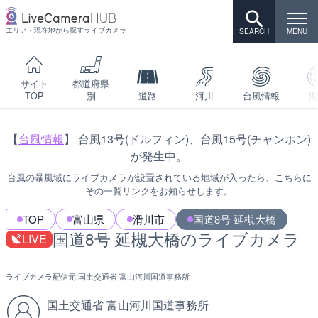
エリア・現在地から探すライブカメラ
サイト
都道府県
TOP
別
道路
河川
台風情報
海
【
台風情報
】 台風13号(ドルフィン)、台風15号(チャンホン)
が発生中。
台風の暴風域にライブカメラが設置されている地域が入ったら、こちらに
その一覧リンクをお知らせします。
TOP
富山県
滑川市
国道8号 延槻大橋
国道8号 延槻大橋のライブカメラ
LIVE
ライブカメラ配信元:
国土交通省 富山河川国道事務所
国土交通省 富山河川国道事務所