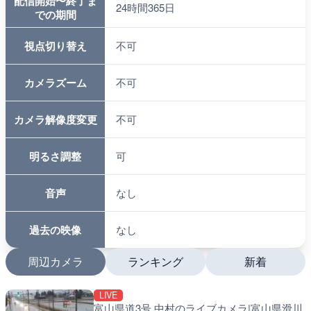
配信開始〜終了ま
24時間365日
での期間
視点切り替え
不可
カメラズーム
不可
カメラ解像度変更
不可
明るさ調整
可
音声
なし
過去の映像
なし
周辺カメラ
ランキング
新着
LIVE
LIVE
LIVE
富山県道3号 中村のライブカメラ|富山県滑川
国道1号 国府津海岸のライ
南出川水門付近のライブカ