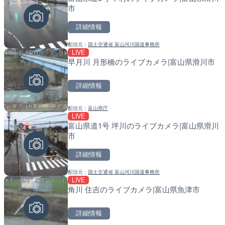
市
小田原市
町
詳細情報
詳細情報
詳細情報
配信元：
国土交通省 富山河川国道事務所
配信元：
配信元：
神奈川県庁
日高町役場
LIVE
LIVE
LIVE
早月川 月形橋のライブカメラ|富山県滑川市
羽田空港第2旅客ターミナ
比井川水門付近から比井崎
メラ|東京都大田区
ラ|和歌山県日高町
詳細情報
詳細情報
詳細情報
配信元：
富山県庁
配信元：
配信元：
日本テレビ
日高町役場
LIVE
LIVE
LIVE
富山県道1号 坪川のライブカメラ|富山県滑川
日本全国・緊急地震速報の
小浦川水門付近から小浦海
市
メラ|和歌山県日高町
詳細情報
詳細情報
詳細情報
配信元：
国土交通省 富山河川国道事務所
配信元：
配信元：
株式会社ティーファイブプロジ
日高町役場
LIVE
LIVE
LIVE
角川 住吉のライブカメラ|富山県魚津市
ごろごろ茶屋のライブカメ
産湯川水門付近のライブカ
町
詳細情報
詳細情報
詳細情報