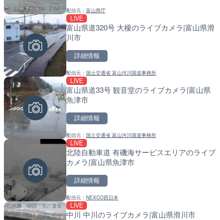
配信元：
富山県庁
配信元：
配信元：
天川村役場
日高町役場
LIVE
LIVE停止
LIVE
富山県道320号 大榎のライブカメラ|富山県滑
内海海水浴場のライブカメ
導目木川 花立砂防堰堤下流
川市
福岡県朝倉市
詳細情報
詳細情報
詳細情報
配信元：
国土交通省 富山河川国道事務所
配信元：
配信元：
南知多町観光協会
福岡県庁県土整備部河川課
LIVE
LIVE
LIVE
富山県道33号 観音堂のライブカメラ|富山県
黒潮本陣から太平洋・久礼
常呂川 鹿ノ子ダムのライブ
魚津市
高知県中土佐町
戸町
詳細情報
詳細情報
詳細情報
配信元：
国土交通省 富山河川国道事務所
配信元：
配信元：
鰹乃國の湯宿 黒潮本陣
国土交通省 北海道開発局
LIVE
LIVE
LIVE
北陸自動車道 有磯海サービスエリアのライブ
手結港(YASU海の駅クラブ
天塩川 岩尾内ダムのライブ
カメラ|富山県魚津市
高知県香南市
別市
詳細情報
詳細情報
詳細情報
配信元：
NEXCO西日本
配信元：
配信元：
YASU海の駅CLUB
国土交通省 北海道開発局
LIVE
LIVE
LIVE
中川 中川のライブカメラ|富山県滑川市
Impaxビル付近から歌舞
東京都品川区南大井のライ