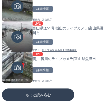
カメラ|東京都新宿区
川区
詳細情報
詳細情報
詳細情報
配信元：
富山県庁
配信元：
配信元：
歌舞伎町ゴジラ前ライブ
東京都品川区南大井ライブカメ
LIVE
LIVE
LIVE停止
富山県道51号 栃山のライブカメラ|富山県滑
原爆ドームのライブカメラ
道の駅さがのせきのライブ
川市
市
詳細情報
詳細情報
詳細情報
配信元：
国土交通省 富山河川国道事務所
配信元：
配信元：
株式会社ミックス
道の駅さがのせきPPカム
LIVE
LIVE
LIVE
鴨川 鴨川のライブカメラ|富山県魚津市
知内川 上開田橋のライブカ
松江自動車道 三次東JCT
市
のライブカメラ|広島県三
詳細情報
詳細情報
詳細情報
配信元：
富山県庁
配信元：
配信元：
高島市役所 政策部 危機管理局
国土交通省 三次河川国道事務所
もっと読み込む