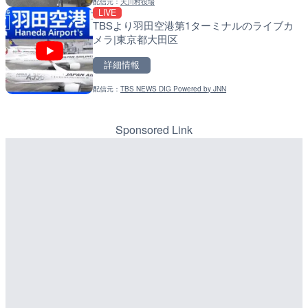
配信元：
天川村役場
配信元：
配信元：
YASU海の駅CLUB
国土交通省 北海道開発局
LIVE
LIVE
LIVE
TBSより羽田空港第1ターミナルのライブカ
Impaxビル付近から歌舞
天塩川 岩尾内ダムのライブ
メラ|東京都大田区
カメラ|東京都新宿区
別市
詳細情報
詳細情報
詳細情報
配信元：
TBS NEWS DIG Powered by JNN
配信元：
配信元：
歌舞伎町ゴジラ前ライブ
国土交通省 北海道開発局
LIVE
LIVE
RBCより那覇空港のライブ
東京都品川区南大井のライ
覇市
川区
Sponsored Link
詳細情報
詳細情報
配信元：
配信元：
【琉球放送】RBC NEWS
東京都品川区南大井ライブカメ
LIVE
LIVE停止
知内川 上開田橋のライブカ
道の駅さがのせきのライブ
市
市
詳細情報
詳細情報
配信元：
配信元：
高島市役所 政策部 危機管理局
道の駅さがのせきPPカム
LIVE
LIVE
ごろごろ茶屋のライブカメ
松江自動車道 三次東JCT
のライブカメラ|広島県三
詳細情報
詳細情報