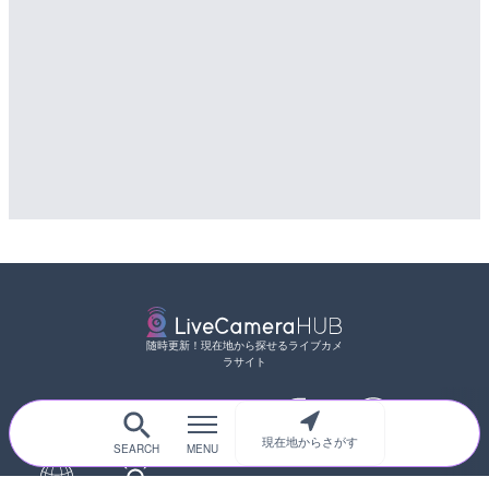
配信元：
国土交通省 三次河川国道事務所
配信元：
天川村役場
随時更新！現在地から探せるライブカメ
ラサイト
現在地からさがす
サイトTOP
都道府県別
道路
河川
台風情報