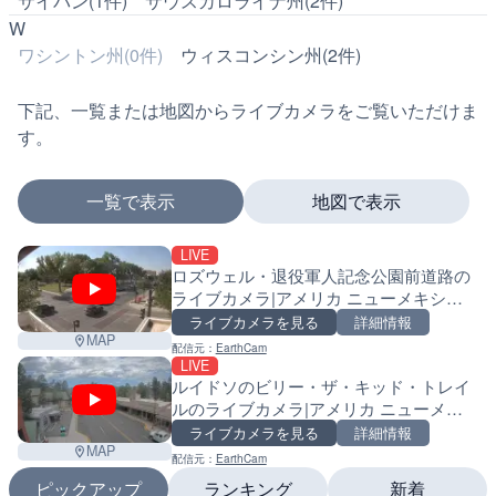
サイパン(1件)
サウスカロライナ州(2件)
W
ワシントン州(0件)
ウィスコンシン州(2件)
下記、一覧または地図からライブカメラをご覧いただけま
す。
一覧で表示
地図で表示
LIVE
マーカーをタップするとライブカメラの詳細が表示さ
ロズウェル・退役軍人記念公園前道路の
ライブカメラ|アメリカ ニューメキシコ
州
ライブカメラを見る
詳細情報
MAP
配信元：
EarthCam
+
LIVE
ルイドソのビリー・ザ・キッド・トレイ
−
ルのライブカメラ|アメリカ ニューメキ
シコ州
ライブカメラを見る
詳細情報
MAP
配信元：
EarthCam
ピックアップ
ランキング
新着