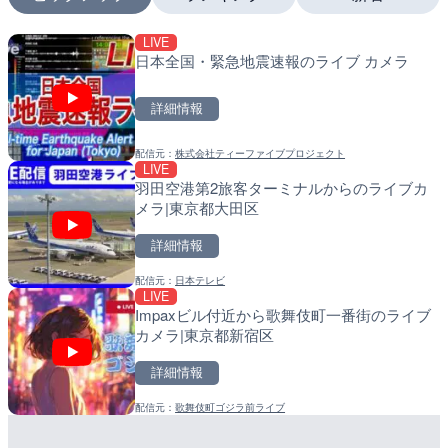
LIVE
LIVE
LIVE
日本全国・緊急地震速報のライブ カメラ
沖永良部島海岸のライブカ
南出川水門付近のライブカ
町
町
詳細情報
詳細情報
詳細情報
配信元：
株式会社ティーファイブプロジェクト
配信元：
配信元：
和泊町
日高町役場
LIVE
LIVE
LIVE
羽田空港第2旅客ターミナルからのライブカ
徳之島町亀津のライブカメ
比井川水門付近から比井崎
メラ|東京都大田区
町
ラ|和歌山県日高町
詳細情報
詳細情報
詳細情報
配信元：
日本テレビ
配信元：
配信元：
Tokki Works
日高町役場
LIVE
LIVE
LIVE
Impaxビル付近から歌舞伎町一番街のライブ
羽田空港第2旅客ターミナ
小浦川水門付近から小浦海
カメラ|東京都新宿区
メラ|東京都大田区
メラ|和歌山県日高町
Leaf
詳細情報
詳細情報
詳細情報
配信元：
歌舞伎町ゴジラ前ライブ
配信元：
配信元：
日本テレビ
日高町役場
LIVE
LIVE
日本全国・緊急地震速報の
産湯川水門付近のライブカ