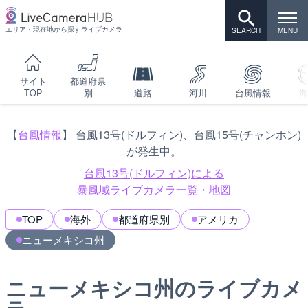
エリア・現在地から探すライブカメラ
サイト
都道府県
TOP
別
道路
河川
台風情報
海
【
台風情報
】 台風13号(ドルフィン)、台風15号(チャンホン)
が発生中。
台風13号(ドルフィン)による
暴風域ライブカメラ一覧・地図
TOP
海外
都道府県別
アメリカ
ニューメキシコ州
ニューメキシコ州のライブカメ