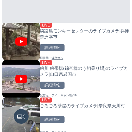
町
詳細情報
詳細情報
LIVE
配信元：
配信元：
株式会社ティーファイブプロジ
日高町役場
淡路島モンキーセンターのライブカメラ|兵庫
県洲本市
詳細情報
配信元：
淡路ザル
LIVE
LIVE停止
LIVE
錦川 錦帯橋(錦帯橋のう飼乗り場)のライブカ
内海海水浴場のライブカメ
導目木川 花立砂防堰堤下流
メラ|山口県岩国市
福岡県朝倉市
詳細情報
詳細情報
詳細情報
配信元：
アイ・キャン制作G
配信元：
配信元：
南知多町観光協会
福岡県庁県土整備部河川課
LIVE
LIVE
LIVE
ごろごろ茶屋のライブカメラ|奈良県天川村
手結港(YASU海の駅クラブ
常呂川 鹿ノ子ダムのライブ
高知県香南市
戸町
詳細情報
詳細情報
詳細情報