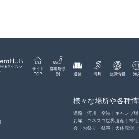
探せるライブカメ
サイト
都道府県
ト
TOP
別
道路
河川
台風情報
海
様々な場所や各種情
道路
｜
河川
｜
空港
｜
キャンプ場
お城
｜
ユネスコ世界遺産
｜
神社
県
会
｜
お祭り・祭事
｜
天体観測・