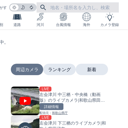
がす
別
道路
河川
台風情報
海外
カメラ登録
生中。
周辺カメラ
ランキング
新着
LIVE
LIVE
LIVE
左会津川 中三栖・中央橋（動画
沖永良部島海岸のライブカメラ
南出川水門付近のライブカメラ
版）のライブカメラ|和歌山県田辺
児島県和泊町
歌山県日高町
市
詳細情報
詳細情報
詳細情報
配信元：
和歌山県庁
配信元：
配信元：
和泊町
日高町役場
LIVE
LIVE停止
LIVE
左会津川 下三栖のライブカメラ|和
内海海水浴場のライブカメラ|
比井川水門付近から比井崎海