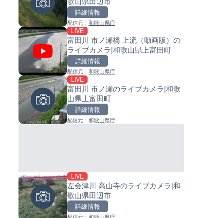
歌山県田辺市
県南知多町
イブカメラ|和歌山県日高町
詳細情報
詳細情報
詳細情報
配信元：
和歌山県庁
配信元：
配信元：
南知多町観光協会
日高町役場
LIVE
LIVE
LIVE
富田川 市ノ瀬橋 上流（動画版）の
徳之島町亀津のライブカメラ|
小浦川水門付近から小浦海水
ライブカメラ|和歌山県上富田町
島県徳之島町
ライブカメラ|和歌山県日高町
詳細情報
詳細情報
詳細情報
配信元：
和歌山県庁
配信元：
配信元：
Tokki Works
日高町役場
LIVE
LIVE
LIVE
富田川 市ノ瀬のライブカメラ|和歌
手結港(YASU海の駅クラブ)の
産湯川水門付近のライブカメラ
山県上富田町
ブカメラ|高知県香南市
歌山県日高町
詳細情報
詳細情報
詳細情報
配信元：
和歌山県庁
配信元：
配信元：
YASU海の駅CLUB
日高町役場
LIVE
LIVE
LIVE
左会津川 高山寺のライブカメラ|和
羽田空港第2旅客ターミナルか
導目木川 花立砂防堰堤下流の
歌山県田辺市
ライブカメラ|東京都大田区
ブカメラ|福岡県朝倉市
詳細情報
詳細情報
詳細情報
配信元：
和歌山県庁
配信元：
配信元：
日本テレビ
福岡県庁県土整備部河川課