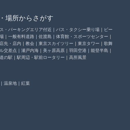
・場所からさがす
ス・パーキングエリア付近
｜
バス・タクシー乗り場
｜
ビー
場
｜
一般有料道路
｜
佐渡島
｜
体育館・スポーツセンター
｜
店先・店内
｜
教会
｜
東京スカイツリー
｜
東京タワー
｜
歌舞
ル交差点
｜
瀬戸内海
｜
美ヶ原高原
｜
羽田空港
｜
能登半島
｜
道の駅
｜
駅周辺・駅前ロータリー
｜
高所風景
｜
温泉地
｜
紅葉