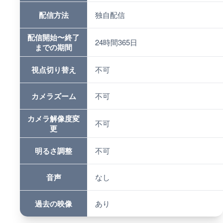
配信方法
独自配信
配信開始〜終了
24時間365日
までの期間
視点切り替え
不可
カメラズーム
不可
カメラ解像度変
不可
更
明るさ調整
不可
音声
なし
過去の映像
あり