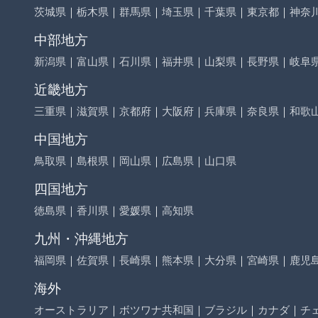
茨城県
｜
栃木県
｜
群馬県
｜
埼玉県
｜
千葉県
｜
東京都
｜
神奈
中部地方
新潟県
｜
富山県
｜
石川県
｜
福井県
｜
山梨県
｜
長野県
｜
岐阜
近畿地方
三重県
｜
滋賀県
｜
京都府
｜
大阪府
｜
兵庫県
｜
奈良県
｜
和歌
中国地方
鳥取県
｜
島根県
｜
岡山県
｜
広島県
｜
山口県
四国地方
徳島県
｜
香川県
｜
愛媛県
｜
高知県
九州・沖縄地方
福岡県
｜
佐賀県
｜
長崎県
｜
熊本県
｜
大分県
｜
宮崎県
｜
鹿児
海外
オーストラリア
｜
ボツワナ共和国
｜
ブラジル
｜
カナダ
｜
チ