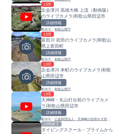
LIVE
LIVE
LIVE
左会津川 高雄大橋 上流（動画版）
日本全国・緊急地震速報のラ
常呂川 鹿ノ子ダムのライブカメ
のライブカメラ|和歌山県田辺市
カメラ
北海道置戸町
詳細情報
詳細情報
詳細情報
配信元：
和歌山県庁
配信元：
配信元：
株式会社ティーファイブプロジ
国土交通省 北海道開発局
LIVE
LIVE終了
LIVE
富田川 岩田のライブカメラ|和歌山
東京タワーと竹芝桟橋のライ
天塩川 岩尾内ダムのライブカメ
県上富田町
ラ|東京都港区
北海道士別市
詳細情報
詳細情報
詳細情報
配信元：
和歌山県庁
配信元：
配信元：
ちんあなご
国土交通省 北海道開発局
LIVE
LIVE
LIVE
左会津川 本町のライブカメラ|和歌
Impaxビル付近から歌舞伎町
東京都品川区南大井のライブ
山県田辺市
のライブカメラ|東京都新宿区
ラ|東京都品川区
詳細情報
詳細情報
詳細情報
配信元：
和歌山県庁
配信元：
配信元：
歌舞伎町ゴジラ前ライブ
東京都品川区南大井ライブカメ
LIVE
LIVE
LIVE停止
天神崎・丸山灯台前のライブカメ
沖永良部島(知名町内)のライブ
道の駅さがのせきのライブカメ
ラ|和歌山県田辺市
ラ|鹿児島県知名町
大分県大分市
詳細情報
詳細情報
詳細情報
配信元：
公益財団法人 天神崎の自然を大切に
配信元：
配信元：
知名町
道の駅さがのせきPPカム
LIVE終了
LIVE
LIVE
する会
ダイビングスクール・プライムから
奄美市 名瀬のライブカメラ|鹿
松江自動車道 三次東JCT・イ