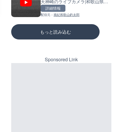
天神崎のライブカメラ|和歌山県田
県奄美市
ーチェンジのライブカメラ|広
辺市
三次市
詳細情報
詳細情報
詳細情報
配信元：
南紀和歌山釣太郎
配信元：
配信元：
南日本放送
国土交通省 三次河川国道事務所
もっと読み込む
Sponsored Link