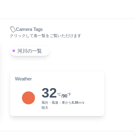
Camera Tags
クリックして各一覧をご覧いただけます
河川の一覧
Weather
32
°C
°F
/
90
風向・風速：
東
から
5.35
ｍ/s
晴天