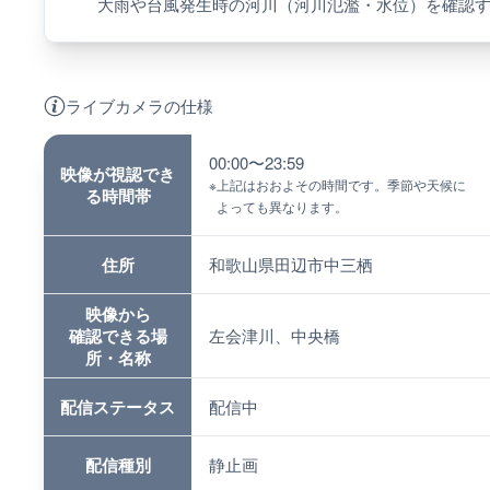
大雨や台風発生時の河川（河川氾濫・水位）を確認
ライブカメラの仕様
00:00〜23:59
映像が視認でき
※
上記はおおよその時間です。季節や天候に
る時間帯
よっても異なります。
住所
和歌山県田辺市中三栖
映像から
確認できる場
左会津川、中央橋
所・名称
配信ステータス
配信中
配信種別
静止画