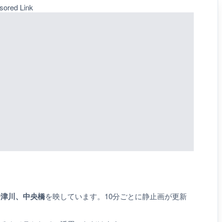
sored Link
会津川、中央橋
を映しています。10分ごとに静止画が更新