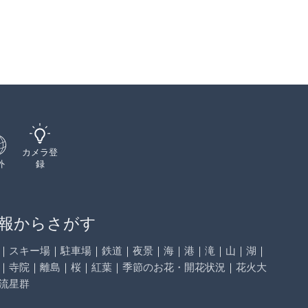
カメラ登
外
録
報からさがす
｜
スキー場
｜
駐車場
｜
鉄道
｜
夜景
｜
海
｜
港
｜
滝
｜
山
｜
湖
｜
｜
寺院
｜
離島
｜
桜
｜
紅葉
｜
季節のお花・開花状況
｜
花火大
流星群