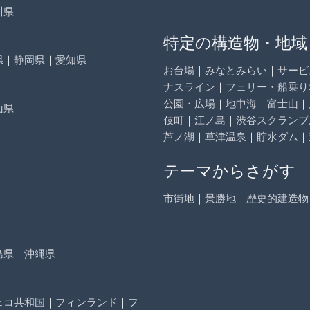
川県
特定の構造物・地域
県
｜
静岡県
｜
愛知県
お台場
｜
みなとみらい
｜
サービ
ナスライン
｜
フェリー・船乗り
公園・広場
｜
地中海
｜
富士山
｜
山県
伎町
｜
江ノ島
｜
渋谷スクランブ
芦ノ湖
｜
草津温泉
｜
貯水ダム
｜
テーマからさがす
市街地
｜
景勝地
｜
歴史的建造物
島県
｜
沖縄県
ェコ共和国
｜
フィンランド
｜
フ