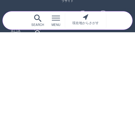
ラサイト
現在地からさがす
サイトTOP
都道府県別
道路
河川
台風情報
海外
カメラ登録
初めての方へ
運営者情報
プライバシーポリシー
© 2017-2026
ライブカメラHUB
Icons made from
svg icons
is licensed by CC BY 4.0