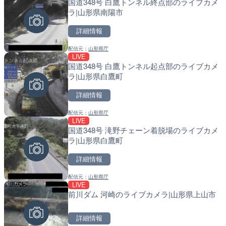
国道348号 白鷹トンネル終点部のライブカメ
知床峠展望台・国道334号
常呂川 鹿ノ子ダムのライブ
ラ|山形県南陽市
ラ|北海道羅臼町
戸町
詳細情報
詳細情報
詳細情報
配信元：
山形県庁
配信元：
配信元：
一般国道334号斜里～ウトロ間
国土交通省 北海道開発局
LIVE
LIVE
LIVE
国道348号 白鷹トンネル起点部のライブカメ
知内川 上開田橋のライブカ
天塩川 岩尾内ダムのライブ
ラ|山形県白鷹町
市
別市
詳細情報
詳細情報
詳細情報
配信元：
山形県庁
配信元：
配信元：
高島市役所 政策部 危機管理局
国土交通省 北海道開発局
LIVE
LIVE
LIVE
国道348号 滝野チェーン着脱場のライブカメ
ごろごろ茶屋のライブカメ
東京都品川区南大井のライ
ラ|山形県白鷹町
川区
詳細情報
詳細情報
詳細情報
配信元：
山形県庁
配信元：
配信元：
天川村役場
東京都品川区南大井ライブカメ
LIVE
LIVE
LIVE停止
前川ダム 河崎のライブカメラ|山形県上山市
国道406号 菅平のライブ
道の駅さがのせきのライブ
市
詳細情報
詳細情報
詳細情報