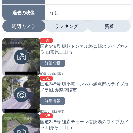
過去の映像
なし
周辺カメラ
ランキング
新着
LIVE
LIVE
LIVE
国道348号 棚林トンネル終点部のライブカメ
ATISより保土ヶ谷バイパ
南出川水門付近のライブカ
ラ|山形県上山市
ェンジのライブカメラ|神
町
詳細情報
詳細情報
詳細情報
配信元：
山形県庁
配信元：
配信元：
日本エンタープライズ株式会社
日高町役場
LIVE
LIVE
LIVE
国道348号 境小滝トンネル起点部のライブカ
日本全国・緊急地震速報の
比井川水門付近から比井崎
メラ|山形県南陽市
ラ|和歌山県日高町
詳細情報
詳細情報
詳細情報
配信元：
山形県庁
配信元：
配信元：
株式会社ティーファイブプロジ
日高町役場
LIVE
LIVE終了
LIVE
国道348号 狸森チェーン着脱場のライブカメ
水晶浜海水浴場のライブカ
小浦川水門付近から小浦海
ラ|山形県上山市
メラ|和歌山県日高町