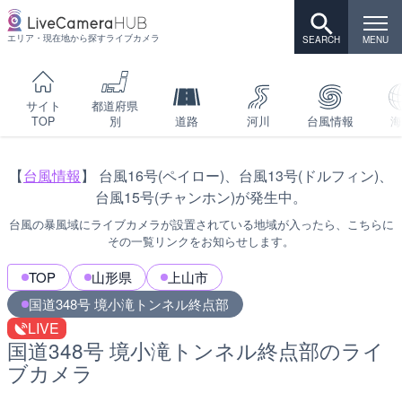
エリア・現在地から探すライブカメラ
サイト
都道府県
TOP
別
道路
河川
台風情報
海
【
台風情報
】 台風16号(ペイロー)、台風13号(ドルフィン)、
台風15号(チャンホン)が発生中。
台風の暴風域にライブカメラが設置されている地域が入ったら、こちらに
その一覧リンクをお知らせします。
TOP
山形県
上山市
国道348号 境小滝トンネル終点部
LIVE
国道348号 境小滝トンネル終点部のライ
ブカメラ