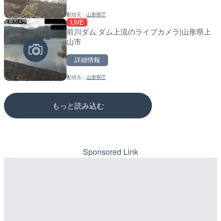
配信元：
山形県庁
配信元：
配信元：
長野県庁
道の駅さがのせきPPカム
LIVE
LIVE
LIVE
前川ダム ダム上流のライブカメラ|山形県上
水窪川 水窪大橋のライブカ
松江自動車道 三次東JCT
山市
市
のライブカメラ|広島県三
詳細情報
詳細情報
詳細情報
配信元：
山形県庁
配信元：
配信元：
静岡県交通基盤部河川砂防局土
国土交通省 三次河川国道事務所
もっと読み込む
Sponsored Link