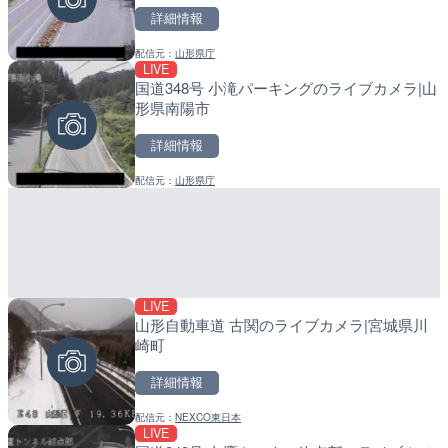
詳細情報
詳細情報
詳細情報
配信元：
山形県庁
配信元：
配信元：
美浜町
日高町役場
LIVE
LIVE
LIVE
国道348号 小滝パーキングのライブカメラ|山
羽田空港第2旅客ターミナ
産湯川水門付近のライブカ
形県南陽市
メラ|東京都大田区
町
詳細情報
詳細情報
詳細情報
配信元：
山形県庁
配信元：
配信元：
日本テレビ
日高町役場
LIVE
LIVE
LIVE
山形自動車道 古関のライブカメラ|宮城県川
TBSより羽田空港第1ター
導目木川 花立砂防堰堤下流
崎町
メラ|東京都大田区
福岡県朝倉市
詳細情報
詳細情報
詳細情報
配信元：
NEXCO東日本
配信元：
配信元：
TBS NEWS DIG Powered by J
福岡県庁県土整備部河川課
LIVE
LIVE
LIVE