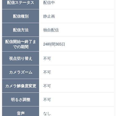
配信ステータス
配信中
配信種別
静止画
配信方法
独自配信
配信開始〜終了ま
24時間365日
での期間
視点切り替え
不可
カメラズーム
不可
カメラ解像度変更
不可
明るさ調整
不可
音声
なし