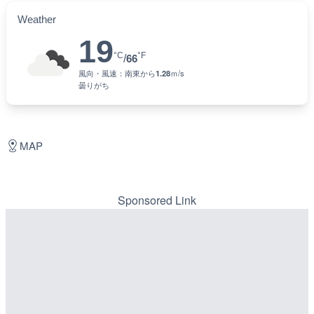
Weather
19
°C
°F
/
66
風向・風速：
南東
から
1.28
ｍ/s
曇りがち
MAP
Sponsored Link