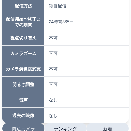
配信方法
独自配信
配信開始〜終了ま
24時間365日
での期間
視点切り替え
不可
カメラズーム
不可
カメラ解像度変更
不可
明るさ調整
不可
音声
なし
過去の映像
なし
周辺カメラ
ランキング
新着