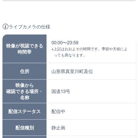
ライブカメラの仕様
00:00〜23:59
映像が視認できる
※
上記はおおよその時間です。季節や天候によ
時間帯
っても異なります。
住所
山形県真室川町及位
映像から
確認できる場所・
国道13号
名称
配信ステータス
配信中
配信種別
静止画