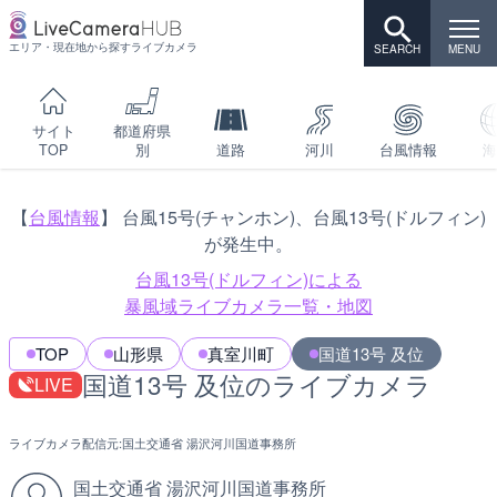
エリア・現在地から探すライブカメラ
サイト
都道府県
TOP
別
道路
河川
台風情報
海
【
台風情報
】 台風15号(チャンホン)、台風13号(ドルフィン)
が発生中。
台風13号(ドルフィン)による
暴風域ライブカメラ一覧・地図
TOP
山形県
真室川町
国道13号 及位
国道13号 及位のライブカメラ
LIVE
ライブカメラ配信元:
国土交通省 湯沢河川国道事務所
国土交通省 湯沢河川国道事務所