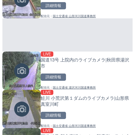
町
詳細情報
詳細情報
詳細情報
配信元：
国土交通省 山形河川国道事務所
配信元：
配信元：
富山県庁
日高町役場
LIVE
国道13号 上院内のライブカメラ|秋田県湯沢
LIVE停止
LIVE
市
日本平から富士山・清水港
導目木川 花立砂防堰堤下流
岡県静岡市
福岡県朝倉市
詳細情報
詳細情報
詳細情報
配信元：
国土交通省 湯沢河川国道事務所
LIVE
鮭川 小荒沢第１ダムのライブカメラ|山形県
配信元：
配信元：
SBSnews6
福岡県庁県土整備部河川課
LIVE
LIVE
真室川町
ルナコーストより銭函海水
常呂川 鹿ノ子ダムのライブ
ラ|北海道小樽市
戸町
詳細情報
詳細情報
詳細情報
配信元：
国土交通省 山形河川国道事務所
LIVE