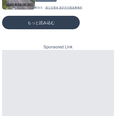
詳細情報
詳細情報
配信元：
国土交通省 湯沢河川国道事務所
配信元：
配信元：
歌舞伎町ゴジラ前ライブ
国土交通省 三次河川国道事務所
もっと読み込む
Sponsored Link