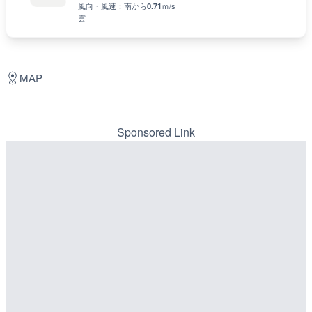
風向・風速：
南
から
0.71
ｍ/s
雲
MAP
Sponsored Link