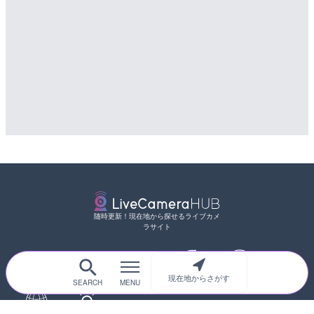
随時更新！現在地から探せるライブカメ
ラサイト
現在地からさがす
サイトTOP
都道府県別
道路
河川
台風情報