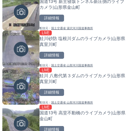
国道13号 新主寝坂トンネル新庄側のライブ
配信元：
配信元：
ホテルルナコースト
国土交通省 北海道開発局
LIVE
LIVE
カメラ|山形県金山町
淡路島モンキーセンターの
天塩川 岩尾内ダムのライブ
県洲本市
別市
詳細情報
詳細情報
詳細情報
配信元：
国土交通省 湯沢河川国道事務所
LIVE
鮭川砂防 塩根川ダムのライブカメラ|山形県
配信元：
配信元：
淡路ザル
国土交通省 北海道開発局
LIVE
LIVE
真室川町
塩屋埼灯台から薄磯海水浴
東京都品川区南大井のライ
福島県いわき市
川区
詳細情報
詳細情報
詳細情報
配信元：
国土交通省 山形河川国道事務所
LIVE
鮭川 八敷代第３ダムのライブカメラ|山形県
配信元：
配信元：
海上保安庁
東京都品川区南大井ライブカメ
LIVE
LIVE停止
真室川町
手結港(YASU海の駅クラブ
道の駅さがのせきのライブ
高知県香南市
市
詳細情報
詳細情報
詳細情報
配信元：
国土交通省 山形河川国道事務所
LIVE
国道13号 高堂不動橋のライブカメラ|山形県
配信元：
配信元：
YASU海の駅CLUB
道の駅さがのせきPPカム
LIVE
LIVE
金山町
Impaxビル付近から歌舞
松江自動車道 三次東JCT
カメラ|東京都新宿区
のライブカメラ|広島県三
詳細情報