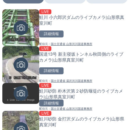
LIVE
LIVE
LIVE
鮭川 小六郎沢ダムのライブカメラ|山形県真
日本全国・緊急地震速報の
南出川水門付近のライブカ
室川町
町
詳細情報
詳細情報
詳細情報
配信元：
国土交通省 山形河川国道事務所
配信元：
配信元：
株式会社ティーファイブプロジ
日高町役場
LIVE
LIVE
LIVE
国道13号 新主寝坂トンネル秋田側のライブ
羽田空港第2旅客ターミナ
比井川水門付近から比井崎
カメラ|山形県真室川町
メラ|東京都大田区
ラ|和歌山県日高町
詳細情報
詳細情報
詳細情報
配信元：
国土交通省 湯沢河川国道事務所
配信元：
配信元：
日本テレビ
日高町役場
LIVE
LIVE
LIVE
鮭川砂防 朴木沢第２砂防堰堤のライブカメ
知床峠展望台・国道334号
小浦川水門付近から小浦海
ラ|山形県真室川町
ラ|北海道羅臼町
メラ|和歌山県日高町
詳細情報
詳細情報
詳細情報
配信元：
国土交通省 山形河川国道事務所
LIVE
鮭川砂防 金打沢ダムのライブカメラ|山形県
配信元：
配信元：
一般国道334号斜里～ウトロ間
日高町役場
LIVE
LIVE
真室川町
坪野川 坪野橋のライブカメ
産湯川水門付近のライブカ