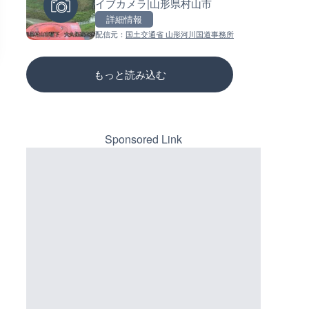
イブカメラ|山形県村山市
ラ|東京都港区
ーチェンジのライブカメラ|広
三次市
詳細情報
詳細情報
詳細情報
配信元：
国土交通省 山形河川国道事務所
配信元：
配信元：
ちんあなご
国土交通省 三次河川国道事務所
もっと読み込む
Sponsored Link