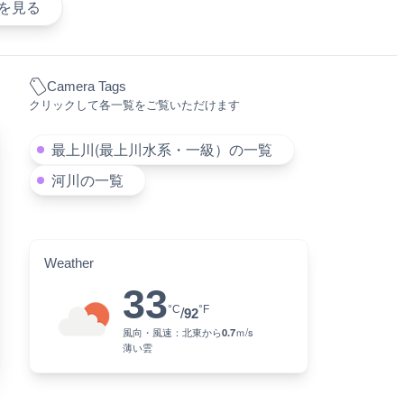
を見る
Camera Tags
クリックして各一覧をご覧いただけます
最上川(最上川水系・一級）の一覧
河川の一覧
Weather
33
°C
°F
/
92
風向・風速：
北東
から
0.7
ｍ/s
薄い雲