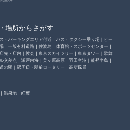
・場所からさがす
ス・パーキングエリア付近
｜
バス・タクシー乗り場
｜
ビー
場
｜
一般有料道路
｜
佐渡島
｜
体育館・スポーツセンター
｜
店先・店内
｜
教会
｜
東京スカイツリー
｜
東京タワー
｜
歌舞
ル交差点
｜
瀬戸内海
｜
美ヶ原高原
｜
羽田空港
｜
能登半島
｜
道の駅
｜
駅周辺・駅前ロータリー
｜
高所風景
｜
温泉地
｜
紅葉