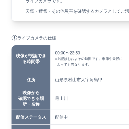
ライブカメラです。
天気・積雪・その他災害を確認するカメラとしてご
ライブカメラの仕様
00:00〜23:59
映像が視認でき
※
上記はおおよその時間です。季節や天候に
る時間帯
よっても異なります。
住所
山形県村山市大字河島甲
映像から
確認できる場
最上川
所・名称
配信ステータス
配信中