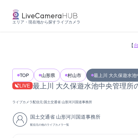
エリア・現在地から探すライブカメラ
【
TOP
山形県
村山市
最上川 大久保遊水池
最上川 大久保遊水池中央管理所
LIVE
ライブカメラ配信元:
国土交通省 山形河川国道事務所
国土交通省 山形河川国道事務所
配信元の他のライブカメラ一覧