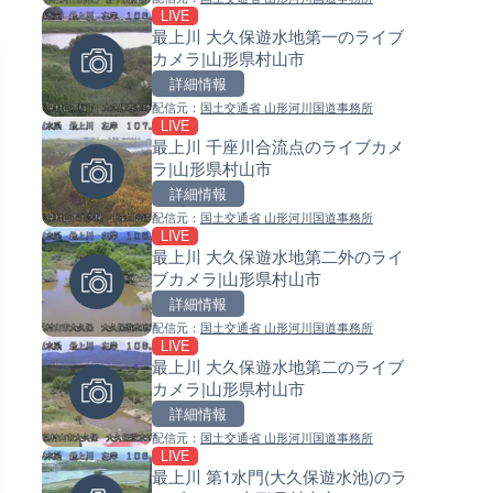
LIVE
LIVE
LIVE
最上川 大久保遊水地第一のライブ
日本全国・緊急地震速報のラ
常呂川 鹿ノ子ダムのライブカメ
カメラ|山形県村山市
カメラ
北海道置戸町
詳細情報
詳細情報
詳細情報
配信元：
国土交通省 山形河川国道事務所
配信元：
配信元：
株式会社ティーファイブプロジ
国土交通省 北海道開発局
LIVE
LIVE
LIVE
最上川 千座川合流点のライブカメ
RBCより那覇空港のライブカメ
天塩川 岩尾内ダムのライブカメ
ラ|山形県村山市
沖縄県那覇市
北海道士別市
詳細情報
詳細情報
詳細情報
配信元：
国土交通省 山形河川国道事務所
配信元：
配信元：
【琉球放送】RBC NEWS
国土交通省 北海道開発局
LIVE
LIVE
LIVE
最上川 大久保遊水地第二外のライ
沖永良部島(知名町内)のライブ
東京都品川区南大井のライブ
ブカメラ|山形県村山市
ラ|鹿児島県知名町
ラ|東京都品川区
詳細情報
詳細情報
詳細情報
配信元：
国土交通省 山形河川国道事務所
配信元：
配信元：
知名町
東京都品川区南大井ライブカメ
LIVE
LIVE
LIVE停止
最上川 大久保遊水地第二のライブ
喜界島の町内ライブカメラ|鹿
道の駅さがのせきのライブカメ
カメラ|山形県村山市
県喜界町
大分県大分市
詳細情報
詳細情報
詳細情報
配信元：
国土交通省 山形河川国道事務所
配信元：
配信元：
喜界町
道の駅さがのせきPPカム
LIVE
LIVE終了
LIVE
最上川 第1水門(大久保遊水池)のラ
東京タワーと竹芝桟橋のライ
松江自動車道 三次東JCT・イ