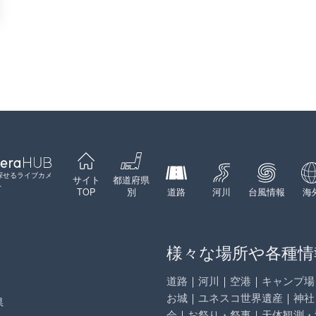
探せるライブカメ
サイト
都道府県
ト
TOP
別
道路
河川
台風情報
海
様々な場所や各種情
道路
｜
河川
｜
空港
｜
キャンプ場
お城
｜
ユネスコ世界遺産
｜
神社
県
会
｜
お祭り・祭事
｜
天体観測・