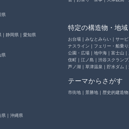
川県
特定の構造物・地域
県
｜
静岡県
｜
愛知県
お台場
｜
みなとみらい
｜
サービ
ナスライン
｜
フェリー・船乗り
公園・広場
｜
地中海
｜
富士山
｜
山県
伎町
｜
江ノ島
｜
渋谷スクランブ
芦ノ湖
｜
草津温泉
｜
貯水ダム
｜
テーマからさがす
市街地
｜
景勝地
｜
歴史的建造物
島県
｜
沖縄県