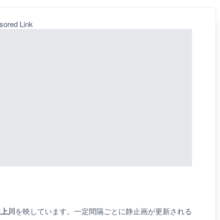
sored Link
最上川
を映しています。一定間隔ごとに静止画が更新される