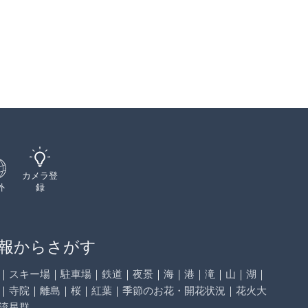
カメラ登
外
録
報からさがす
｜
スキー場
｜
駐車場
｜
鉄道
｜
夜景
｜
海
｜
港
｜
滝
｜
山
｜
湖
｜
｜
寺院
｜
離島
｜
桜
｜
紅葉
｜
季節のお花・開花状況
｜
花火大
流星群