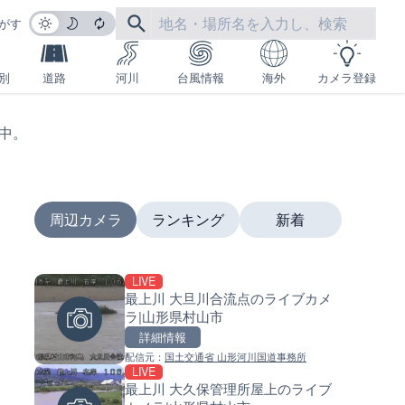
がす
別
道路
河川
台風情報
海外
カメラ登録
生中。
周辺カメラ
ランキング
新着
LIVE
LIVE
LIVE
最上川 大旦川合流点のライブカメ
沖永良部島海岸のライブカメラ
南出川水門付近のライブカメラ
ラ|山形県村山市
児島県和泊町
歌山県日高町
詳細情報
詳細情報
詳細情報
配信元：
国土交通省 山形河川国道事務所
配信元：
配信元：
和泊町
日高町役場
LIVE
LIVE
LIVE
最上川 大久保管理所屋上のライブ
徳之島町亀津のライブカメラ|
比井川水門付近から比井崎海