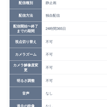
配信種別
静止画
配信方法
独自配信
配信開始〜終了
24時間365日
までの期間
視点切り替え
不可
カメラズーム
不可
カメラ解像度変
不可
更
明るさ調整
不可
音声
なし
過去の映像
なし