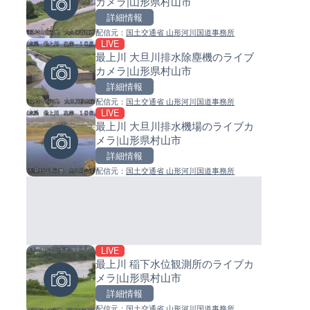
カメラ|山形県村山市
島県徳之島町
イブカメラ|和歌山県日高町
詳細情報
詳細情報
詳細情報
配信元：
国土交通省 山形河川国道事務所
配信元：
配信元：
Tokki Works
日高町役場
LIVE
LIVE停止
LIVE
最上川 大旦川排水除塵機のライブ
内海海水浴場のライブカメラ|
小浦川水門付近から小浦海水
カメラ|山形県村山市
県南知多町
ライブカメラ|和歌山県日高町
詳細情報
詳細情報
詳細情報
配信元：
国土交通省 山形河川国道事務所
配信元：
配信元：
南知多町観光協会
日高町役場
LIVE
LIVE
LIVE
最上川 大旦川排水機場のライブカ
手結港(YASU海の駅クラブ)の
産湯川水門付近のライブカメラ
メラ|山形県村山市
ブカメラ|高知県香南市
歌山県日高町
詳細情報
詳細情報
詳細情報
配信元：
国土交通省 山形河川国道事務所
配信元：
配信元：
YASU海の駅CLUB
日高町役場
LIVE
LIVE
LIVE
最上川 稲下水位観測所のライブカ
羽田空港第2旅客ターミナルか
導目木川 花立砂防堰堤下流の
メラ|山形県村山市
ライブカメラ|東京都大田区
ブカメラ|福岡県朝倉市
詳細情報
詳細情報
詳細情報
配信元：
国土交通省 山形河川国道事務所
配信元：
配信元：
日本テレビ
福岡県庁県土整備部河川課