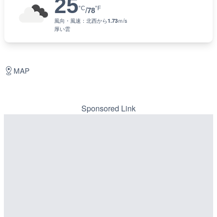
25
°C
°F
/
78
風向・風速：
北西
から
1.73
ｍ/s
厚い雲
MAP
Sponsored Link