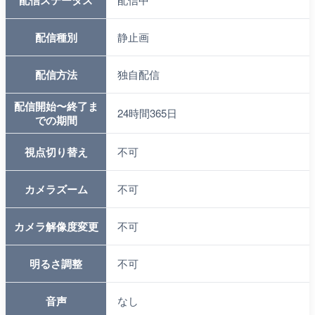
配信ステータス
配信種別
静止画
配信方法
独自配信
配信開始〜終了ま
24時間365日
での期間
視点切り替え
不可
カメラズーム
不可
カメラ解像度変更
不可
明るさ調整
不可
音声
なし