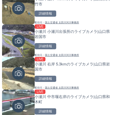
竹市
谷町
戸町
詳細情報
詳細情報
詳細情報
配信元：
国土交通省 太田川河川事務所
配信元：
配信元：
国土交通省 北上川下流河川事
国土交通省 北海道開発局
LIVE
LIVE
LIVE
小瀬川 小瀬川出張所のライブカメラ|山口県
石狩川 石狩河口のライブカ
天塩川 岩尾内ダムのライブ
岩国市
市
別市
詳細情報
詳細情報
詳細情報
配信元：
国土交通省 太田川河川事務所
配信元：
配信元：
国土交通省 北海道開発局
国土交通省 北海道開発局
LIVE
LIVE
LIVE
小瀬川 右岸 5.3kmのライブカメラ|山口県岩
北上川 横石のライブカメラ
東京都品川区南大井のライ
国市
川区
詳細情報
詳細情報
詳細情報
配信元：
国土交通省 太田川河川事務所
配信元：
配信元：
国土交通省 岩手河川国道事務所
東京都品川区南大井ライブカメ
LIVE
LIVE
LIVE停止
小瀬川 中市堰右岸のライブカメラ|山口県和
串良川 岡崎のライブカメラ
道の駅さがのせきのライブ
木町
市
詳細情報
詳細情報
詳細情報