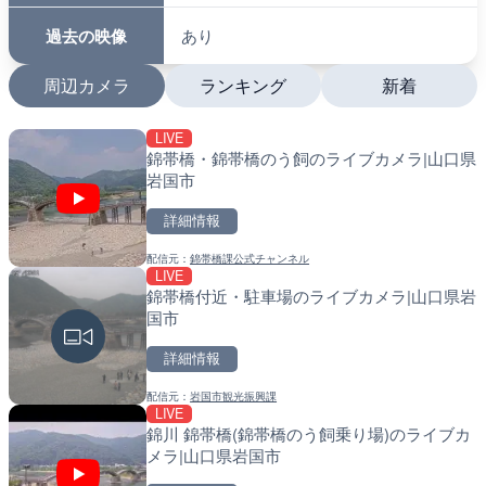
過去の映像
あり
周辺カメラ
ランキング
新着
LIVE
LIVE
LIVE
錦帯橋・錦帯橋のう飼のライブカメラ|山口県
多摩川 日野橋水位観測所の
南出川水門付近のライブカ
岩国市
京都立川市
町
詳細情報
詳細情報
詳細情報
配信元：
錦帯橋課公式チャンネル
配信元：
配信元：
国土交通省 京浜河川事務所
日高町役場
LIVE
LIVE
LIVE
錦帯橋付近・駐車場のライブカメラ|山口県岩
広島県道30号 津田のライ
比井川水門付近から比井崎
国市
日市市
ラ|和歌山県日高町
詳細情報
詳細情報
詳細情報
配信元：
岩国市観光振興課
配信元：
配信元：
広島県土木局土木整備部道路整
日高町役場
LIVE
LIVE
LIVE
錦川 錦帯橋(錦帯橋のう飼乗り場)のライブカ
東京都道405号外濠環状線
小浦川水門付近から小浦海
メラ|山口県岩国市
ブカメラ|東京都新宿区
メラ|和歌山県日高町