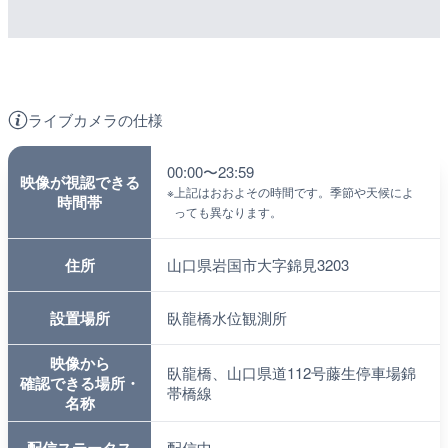
ライブカメラの仕様
00:00〜23:59
映像が視認できる
※
上記はおおよその時間です。季節や天候によ
時間帯
っても異なります。
住所
山口県岩国市大字錦見3203
設置場所
臥龍橋水位観測所
映像から
臥龍橋、山口県道112号藤生停車場錦
確認できる場所・
帯橋線
名称
配信中