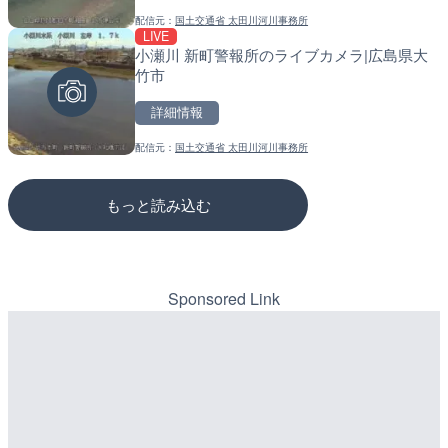
配信元：
国土交通省 太田川河川事務所
配信元：
配信元：
国土交通省 大隅河川国道事務所
道の駅さがのせきPPカム
LIVE
LIVE
LIVE
小瀬川 新町警報所のライブカメラ|広島県大
旧北上川 神取橋上流のライ
松江自動車道 三次東JCT
竹市
石巻市
のライブカメラ|広島県三
詳細情報
詳細情報
詳細情報
配信元：
国土交通省 太田川河川事務所
配信元：
配信元：
国土交通省 北上川下流河川事
国土交通省 三次河川国道事務所
もっと読み込む
Sponsored Link