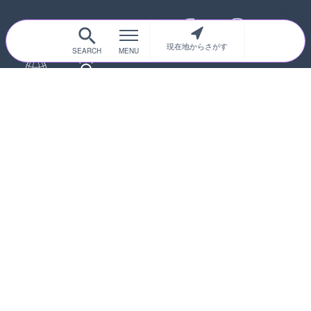
現在地からさがす
サイトTOP
都道府県別
道路
河川
台風情報
海外
カメラ登録
初めての方へ
運営者情報
プライバシーポリシー
© 2017-2026
ライブカメラHUB
Icons made from
svg icons
is licensed by CC BY 4.0