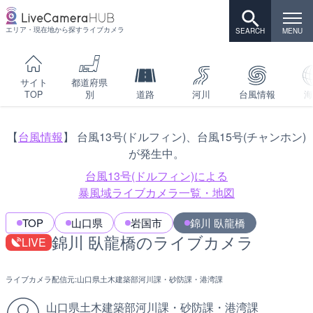
エリア・現在地から探すライブカメラ
サイト
都道府県
TOP
別
道路
河川
台風情報
海
【
台風情報
】 台風13号(ドルフィン)、台風15号(チャンホン)
が発生中。
台風13号(ドルフィン)による
暴風域ライブカメラ一覧・地図
TOP
山口県
岩国市
錦川 臥龍橋
錦川 臥龍橋のライブカメラ
LIVE
ライブカメラ配信元:
山口県土木建築部河川課・砂防課・港湾課
山口県土木建築部河川課・砂防課・港湾課