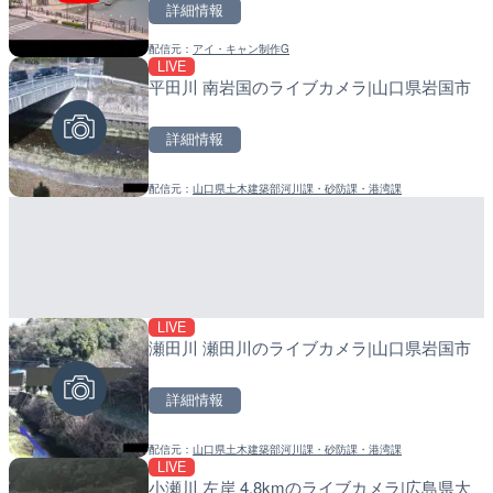
詳細情報
詳細情報
詳細情報
配信元：
アイ・キャン制作G
配信元：
配信元：
よつやの窓 TOKYO YOTSUYA LI
日高町役場
LIVE
LIVE
LIVE
平田川 南岩国のライブカメラ|山口県岩国市
穂波川 秋松橋付近のライブ
産湯川水門付近のライブカ
塚市
町
詳細情報
詳細情報
詳細情報
配信元：
山口県土木建築部河川課・砂防課・港湾課
配信元：
配信元：
国土交通省 遠賀川河川事務所
日高町役場
LIVE
LIVE
LIVE
瀬田川 瀬田川のライブカメラ|山口県岩国市
国道186号 吉和1のライブ
導目木川 花立砂防堰堤下流
市市
福岡県朝倉市
詳細情報
詳細情報
詳細情報
配信元：
山口県土木建築部河川課・砂防課・港湾課
配信元：
配信元：
広島県土木局土木整備部道路整
福岡県庁県土整備部河川課
LIVE
LIVE
LIVE
小瀬川 左岸 4.8kmのライブカメラ|広島県大
旧北上川 23.6k右岸のラ
常呂川 鹿ノ子ダムのライブ