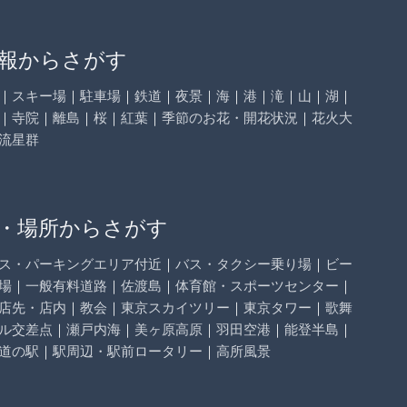
報からさがす
｜
スキー場
｜
駐車場
｜
鉄道
｜
夜景
｜
海
｜
港
｜
滝
｜
山
｜
湖
｜
｜
寺院
｜
離島
｜
桜
｜
紅葉
｜
季節のお花・開花状況
｜
花火大
流星群
・場所からさがす
ス・パーキングエリア付近
｜
バス・タクシー乗り場
｜
ビー
場
｜
一般有料道路
｜
佐渡島
｜
体育館・スポーツセンター
｜
店先・店内
｜
教会
｜
東京スカイツリー
｜
東京タワー
｜
歌舞
ル交差点
｜
瀬戸内海
｜
美ヶ原高原
｜
羽田空港
｜
能登半島
｜
道の駅
｜
駅周辺・駅前ロータリー
｜
高所風景