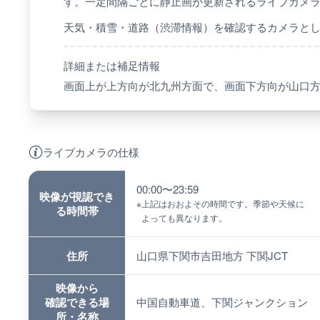
す。一定間隔ごとに静止画が更新されるライブカメ
天気・積雪・道路（渋滞情報）を確認するカメラと
詳細または補足情報
画面上が上方向が北九州方面で、画面下方向が山口
ライブカメラの仕様
00:00〜23:59
映像が視認でき
※
上記はおおよその時間です。季節や天候に
る時間帯
よっても異なります。
住所
山口県下関市吉田地方 下関JCT
映像から
確認できる場
中国自動車道、下関ジャンクション
所・名称