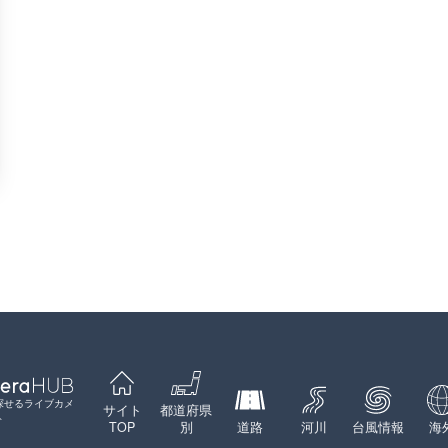
探せるライブカメ
サイト
都道府県
ト
TOP
別
道路
河川
台風情報
海