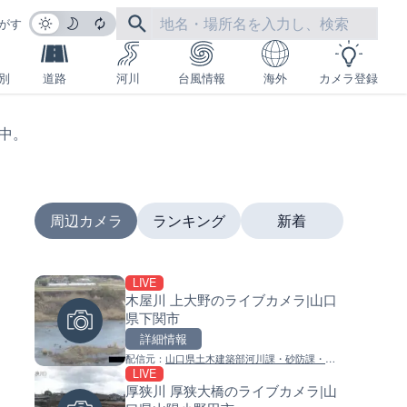
がす
別
道路
河川
台風情報
海外
カメラ登録
生中。
周辺カメラ
ランキング
新着
LIVE
LIVE
LIVE
木屋川 上大野のライブカメラ|山口
沖永良部島海岸のライブカメラ
南出川水門付近のライブカメラ
県下関市
児島県和泊町
歌山県日高町
詳細情報
詳細情報
詳細情報
配信元：
山口県土木建築部河川課・砂防課・港
配信元：
配信元：
和泊町
日高町役場
LIVE
LIVE
LIVE
湾課
厚狭川 厚狭大橋のライブカメラ|山
徳之島町亀津のライブカメラ|
比井川水門付近から比井崎海