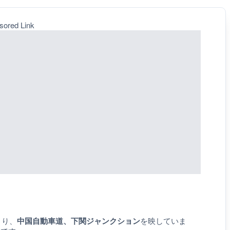
sored Link
より、
中国自動車道、下関ジャンクション
を映していま