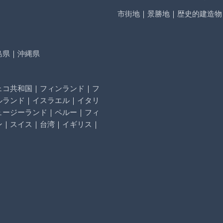
市街地
｜
景勝地
｜
歴史的建造物
島県
｜
沖縄県
ェコ共和国
｜
フィンランド
｜
フ
ルランド
｜
イスラエル
｜
イタリ
ュージーランド
｜
ペルー
｜
フィ
ン
｜
スイス
｜
台湾
｜
イギリス
｜