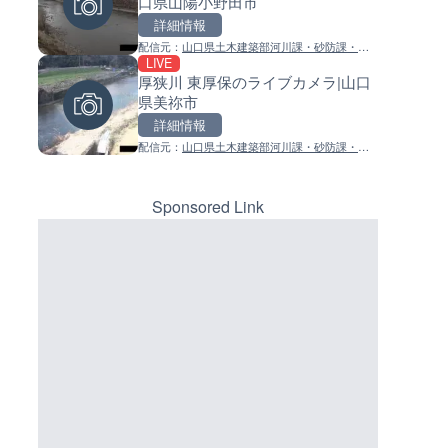
口県山陽小野田市
島県徳之島町
イブカメラ|和歌山県日高町
詳細情報
詳細情報
詳細情報
配信元：
山口県土木建築部河川課・砂防課・港
配信元：
配信元：
Tokki Works
日高町役場
LIVE
LIVE停止
LIVE
湾課
厚狭川 東厚保のライブカメラ|山口
内海海水浴場のライブカメラ|
小浦川水門付近から小浦海水
県美祢市
県南知多町
ライブカメラ|和歌山県日高町
詳細情報
詳細情報
詳細情報
配信元：
山口県土木建築部河川課・砂防課・港
配信元：
配信元：
南知多町観光協会
日高町役場
LIVE
LIVE
湾課
手結港(YASU海の駅クラブ)の
産湯川水門付近のライブカメラ
ブカメラ|高知県香南市
歌山県日高町
Sponsored Link
詳細情報
詳細情報
配信元：
配信元：
YASU海の駅CLUB
日高町役場
LIVE
LIVE
羽田空港第2旅客ターミナルか
導目木川 花立砂防堰堤下流の
ライブカメラ|東京都大田区
ブカメラ|福岡県朝倉市
詳細情報
詳細情報
配信元：
配信元：
日本テレビ
福岡県庁県土整備部河川課