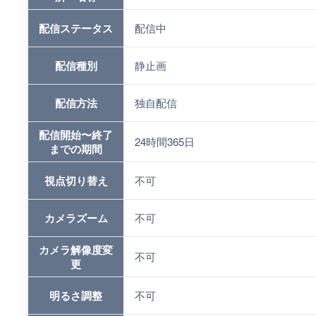
配信ステータス
配信中
配信種別
静止画
配信方法
独自配信
配信開始〜終了
24時間365日
までの期間
視点切り替え
不可
カメラズーム
不可
カメラ解像度変
不可
更
明るさ調整
不可