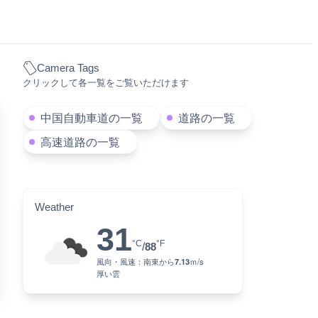
Camera Tags
クリックして各一覧をご覧いただけます
中国自動車道の一覧
道路の一覧
高速道路の一覧
Weather
31
°C
°F
/
88
風向・風速：
南東
から
7.13
ｍ/s
厚い雲