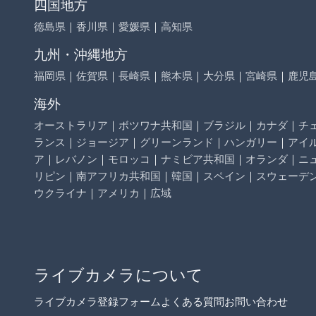
四国地方
徳島県
｜
香川県
｜
愛媛県
｜
高知県
九州・沖縄地方
福岡県
｜
佐賀県
｜
長崎県
｜
熊本県
｜
大分県
｜
宮崎県
｜
鹿児
海外
オーストラリア
｜
ボツワナ共和国
｜
ブラジル
｜
カナダ
｜
チ
ランス
｜
ジョージア
｜
グリーンランド
｜
ハンガリー
｜
アイ
ア
｜
レバノン
｜
モロッコ
｜
ナミビア共和国
｜
オランダ
｜
ニ
リピン
｜
南アフリカ共和国
｜
韓国
｜
スペイン
｜
スウェーデ
ウクライナ
｜
アメリカ
｜
広域
ライブカメラについて
ライブカメラ登録フォーム
よくある質問
お問い合わせ