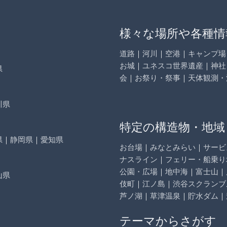
様々な場所や各種情
道路
｜
河川
｜
空港
｜
キャンプ場
お城
｜
ユネスコ世界遺産
｜
神社
県
会
｜
お祭り・祭事
｜
天体観測・
川県
特定の構造物・地域
県
｜
静岡県
｜
愛知県
お台場
｜
みなとみらい
｜
サービ
ナスライン
｜
フェリー・船乗り
公園・広場
｜
地中海
｜
富士山
｜
山県
伎町
｜
江ノ島
｜
渋谷スクランブ
芦ノ湖
｜
草津温泉
｜
貯水ダム
｜
テーマからさがす