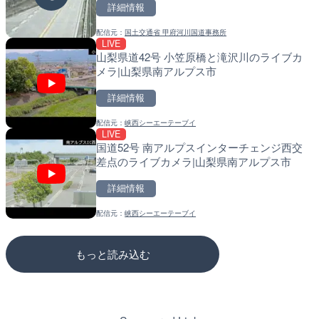
詳細情報
詳細情報
配信元：
国土交通省 姫路河川国道事務所
LIVE
名古屋市道 荒子川公園西の
配信元：
国土交通省 甲府河川国道事務所
配信元：
東京都品川区南大井ライブカメ
LIVE
LIVE停止
知県名古屋市
山梨県道42号 小笠原橋と滝沢川のライブカ
道の駅さがのせきのライブ
メラ|山梨県南アルプス市
市
詳細情報
詳細情報
詳細情報
配信元：
名古屋市緑政土木局
LIVE
羽田空港第2旅客ターミナ
配信元：
峡西シーエーテーブイ
配信元：
道の駅さがのせきPPカム
LIVE
LIVE
メラ|東京都大田区
国道52号 南アルプスインターチェンジ西交
松江自動車道 三次東JCT
差点のライブカメラ|山梨県南アルプス市
のライブカメラ|広島県三
詳細情報
詳細情報
詳細情報
配信元：
日本テレビ
配信元：
峡西シーエーテーブイ
配信元：
国土交通省 三次河川国道事務所
もっと読み込む