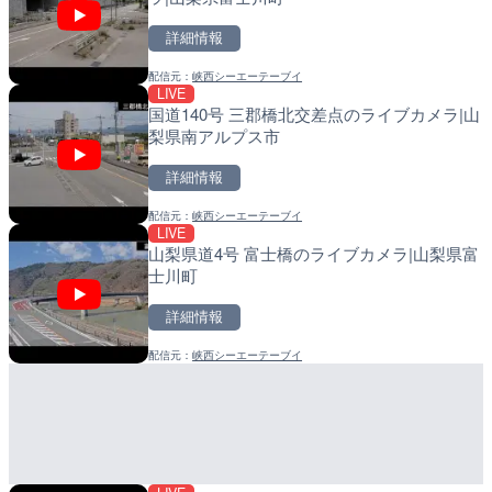
詳細情報
詳細情報
詳細情報
配信元：
峡西シーエーテーブイ
配信元：
配信元：
テレビ朝日
日高町役場
LIVE
LIVE
LIVE
国道140号 三郡橋北交差点のライブカメラ|山
国道18号篠ノ井橋のライブ
小浦川水門付近から小浦海
梨県南アルプス市
野市
メラ|和歌山県日高町
詳細情報
詳細情報
詳細情報
配信元：
峡西シーエーテーブイ
配信元：
配信元：
国土交通省 長野国道事務所
日高町役場
LIVE
LIVE
LIVE
山梨県道4号 富士橋のライブカメラ|山梨県富
森戸川 富士見橋のライブカ
産湯川水門付近のライブカ
士川町
田原市
町
詳細情報
詳細情報
詳細情報
配信元：
峡西シーエーテーブイ
配信元：
配信元：
神奈川県土整備局 河川下水道
日高町役場