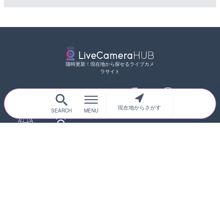
随時更新！現在地から探せるライブカメ
ラサイト
現在地からさがす
サイトTOP
都道府県別
道路
河川
台風情報
海外
カメラ登録