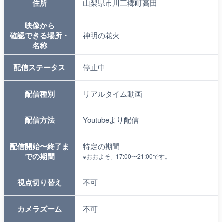
住所
山梨県市川三郷町高田
映像から
確認できる場所・
神明の花火
名称
配信ステータス
停止中
配信種別
リアルタイム動画
配信方法
Youtubeより配信
配信開始〜終了ま
特定の期間
での期間
※
おおよそ、17:00〜21:00です。
視点切り替え
不可
カメラズーム
不可