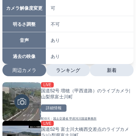
カメラ解像度変更
可
明るさ調整
不可
音声
あり
過去の映像
あり
周辺カメラ
ランキング
新着
LIVE
LIVE
LIVE
国道52号 増穂（甲西道路）のライブカメラ|
国道406号 鬼無里のライ
南出川水門付近のライブカ
山梨県富士川町
市
町
詳細情報
詳細情報
詳細情報
配信元：
国土交通省 甲府河川国道事務所
配信元：
配信元：
長野県庁
日高町役場
LIVE
LIVE終了
LIVE
国道52号 富士川大橋西交差点のライブカメ
東名高速道路・厚木インタ
比井川水門付近から比井崎
ラ|山梨県富士川町
ライブカメラ|神奈川県厚
ラ|和歌山県日高町