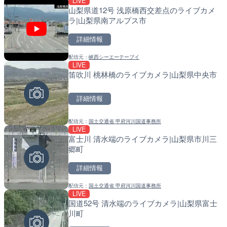
LIVE
LIVE
LIVE
山梨県道12号 浅原橋西交差点のライブカメ
新東名高速道路 新御殿場
導目木川 花立砂防堰堤下流
ラ|山梨県南アルプス市
ライブカメラ|静岡県御殿
福岡県朝倉市
詳細情報
詳細情報
詳細情報
配信元：
NEXCO中日本
LIVE
国道1号 箱根新道12のラ
配信元：
峡西シーエーテーブイ
配信元：
福岡県庁県土整備部河川課
LIVE
LIVE
箱根町
笛吹川 桃林橋のライブカメラ|山梨県中央市
常呂川 鹿ノ子ダムのライブ
戸町
詳細情報
詳細情報
詳細情報
配信元：
国土交通省 横浜国道事務所
LIVE
のと里山海道 高松サービ
配信元：
国土交通省 甲府河川国道事務所
配信元：
国土交通省 北海道開発局
LIVE
LIVE
メラ|石川県かほく市
富士川 清水端のライブカメラ|山梨県市川三
天塩川 岩尾内ダムのライブ
郷町
別市
詳細情報
詳細情報
詳細情報
配信元：
石川県土木部道路整備課
LIVE
国道29号 戸倉北のライブ
配信元：
国土交通省 甲府河川国道事務所
配信元：
国土交通省 北海道開発局
LIVE
LIVE
市
国道52号 清水端のライブカメラ|山梨県富士
東京都品川区南大井のライ
川町
川区
詳細情報