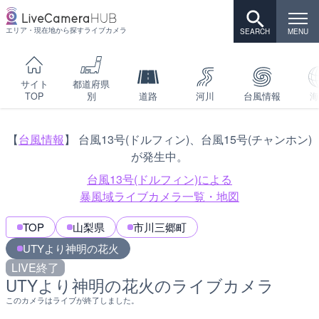
エリア・現在地から探すライブカメラ
サイト
都道府県
TOP
別
道路
河川
台風情報
海
【
台風情報
】 台風13号(ドルフィン)、台風15号(チャンホン)
が発生中。
台風13号(ドルフィン)による
暴風域ライブカメラ一覧・地図
TOP
山梨県
市川三郷町
UTYより神明の花火
LIVE終了
UTYより神明の花火のライブカメラ
このカメラはライブが終了しました。