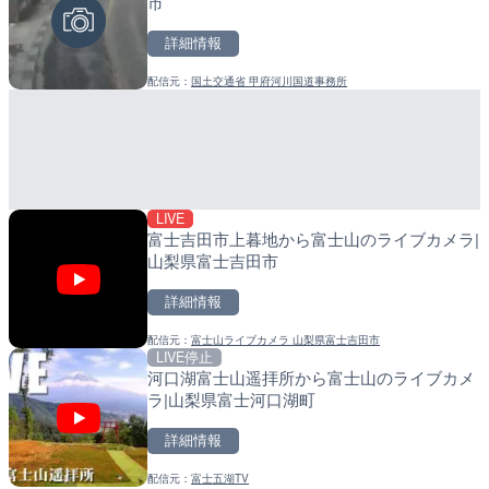
市
町
詳細情報
詳細情報
詳細情報
配信元：
国土交通省 甲府河川国道事務所
配信元：
配信元：
美浜町
日高町役場
LIVE
LIVE
LIVE
富士吉田市上暮地から富士山のライブカメラ|
淡路島モンキーセンターの
導目木川 花立砂防堰堤下流
山梨県富士吉田市
県洲本市
福岡県朝倉市
詳細情報
詳細情報
詳細情報
配信元：
富士山ライブカメラ 山梨県富士吉田市
配信元：
配信元：
淡路ザル
福岡県庁県土整備部河川課
LIVE停止
LIVE
LIVE
河口湖富士山遥拝所から富士山のライブカメ
Impaxビル付近から歌舞
常呂川 鹿ノ子ダムのライブ
ラ|山梨県富士河口湖町
カメラ|東京都新宿区
戸町
詳細情報
詳細情報
詳細情報
配信元：
富士五湖TV
配信元：
配信元：
歌舞伎町ゴジラ前ライブ
国土交通省 北海道開発局