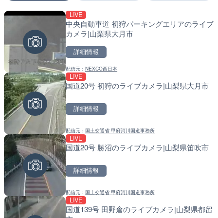
LIVE
LIVE
LIVE
中央自動車道 初狩パーキングエリアのライブ
日本全国・緊急地震速報の
南出川水門付近のライブカ
カメラ|山梨県大月市
町
詳細情報
詳細情報
詳細情報
配信元：
NEXCO西日本
配信元：
配信元：
株式会社ティーファイブプロジ
日高町役場
LIVE
LIVE
LIVE
国道20号 初狩のライブカメラ|山梨県大月市
羽田空港第2旅客ターミナ
比井川水門付近から比井崎
メラ|東京都大田区
ラ|和歌山県日高町
詳細情報
詳細情報
詳細情報
配信元：
国土交通省 甲府河川国道事務所
配信元：
配信元：
日本テレビ
日高町役場
LIVE
LIVE
LIVE
国道20号 勝沼のライブカメラ|山梨県笛吹市
知床峠展望台・国道334号
小浦川水門付近から小浦海
ラ|北海道羅臼町
メラ|和歌山県日高町
詳細情報
詳細情報
詳細情報
配信元：
国土交通省 甲府河川国道事務所
配信元：
配信元：
一般国道334号斜里～ウトロ間
日高町役場
LIVE
LIVE終了
LIVE
国道139号 田野倉のライブカメラ|山梨県都留
水晶浜海水浴場のライブカ
産湯川水門付近のライブカ