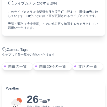
ライブカメラに関する説明
このライブカメラは山梨県大月市笹子町白野より、
国道20号
を映
しています。20分ごとに静止画が更新されるライブカメラです。
天気・道路（渋滞情報）・その他災害を確認するカメラとしてご
活用いただけます。
Camera Tags
タップして各一覧をご覧いただけます
国道の一覧
国道20号の一覧
道路の一覧
Weather
26
°C
°F
/
80
風向・風速：
北東
から
1.35
ｍ/s