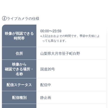
ライブカメラの仕様
00:00〜23:59
映像が視認できる
※
上記はおおよその時間です。季節や天候によ
時間帯
っても異なります。
住所
山梨県大月市笹子町白野
映像から
確認できる場所・
国道20号
名称
配信ステータス
配信中
配信種別
静止画