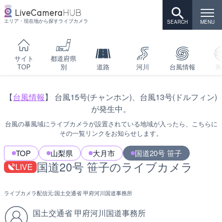
エリア・現在地から探すライブカメラ
サイト
都道府県
TOP
別
道路
河川
台風情報
海
【
台風情報
】 台風15号(チャンホン)、台風13号(ドルフィン)
が発生中。
台風の暴風域にライブカメラが設置されている地域が入ったら、こちらに
その一覧リンクをお知らせします。
TOP
山梨県
大月市
国道20号 笹子
国道20号 笹子のライブカメラ
LIVE
ライブカメラ配信元:
国土交通省 甲府河川国道事務所
国土交通省 甲府河川国道事務所