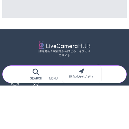
随時更新！現在地から探せるライブカメ
ラサイト
現在地からさがす
サイトTOP
都道府県別
道路
河川
台風情報
海外
カメラ登録