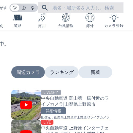
がす
別
道路
河川
台風情報
海外
カメラ登録
生中。
周辺カメラ
ランキング
新着
LIVE終了
LIVE
LIVE
中央自動車道 関山第一橋付近のラ
日本全国・緊急地震速報のラ
南出川水門付近のライブカメラ
イブカメラ|山梨県上野原市
カメラ
歌山県日高町
詳細情報
詳細情報
詳細情報
配信元：
山梨県上野原市上野原ICライブカメラ
配信元：
配信元：
株式会社ティーファイブプロジ
日高町役場
LIVE
LIVE
LIVE
中央自動車道 上野原インターチェ
羽田空港第2旅客ターミナルか
比井川水門付近から比井崎海