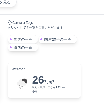
を見る
Camera Tags
クリックして各一覧をご覧いただけます
国道の一覧
国道20号の一覧
道路の一覧
Weather
26
°C
°F
/
78
風向・風速：
西
から
1.42
ｍ/s
小雨