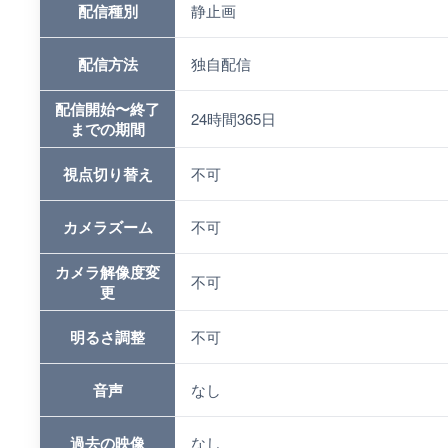
配信種別
静止画
配信方法
独自配信
配信開始〜終了
24時間365日
までの期間
視点切り替え
不可
カメラズーム
不可
カメラ解像度変
不可
更
明るさ調整
不可
音声
なし
過去の映像
なし