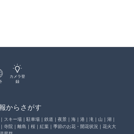
カメラ登
外
録
報からさがす
｜
スキー場
｜
駐車場
｜
鉄道
｜
夜景
｜
海
｜
港
｜
滝
｜
山
｜
湖
｜
｜
寺院
｜
離島
｜
桜
｜
紅葉
｜
季節のお花・開花状況
｜
花火大
流星群