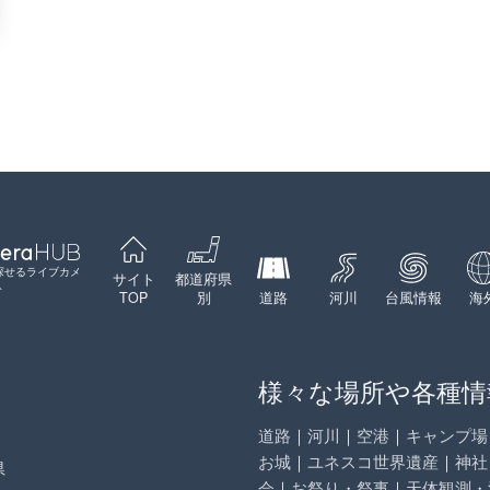
探せるライブカメ
サイト
都道府県
ト
TOP
別
道路
河川
台風情報
海
様々な場所や各種情
道路
｜
河川
｜
空港
｜
キャンプ場
お城
｜
ユネスコ世界遺産
｜
神社
県
会
｜
お祭り・祭事
｜
天体観測・