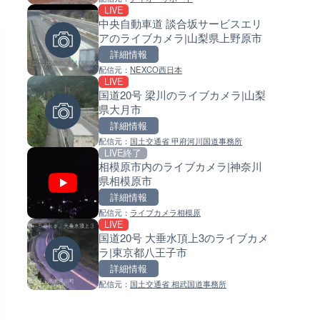
LIVE
LIVE
LIVE
中央自動車道 談合坂サービスエリ
国道406号 菅平のライブカメラ
常呂川 鹿ノ子ダムのライブカメ
アのライブカメラ|山梨県上野原市
野県上田市
北海道置戸町
詳細情報
詳細情報
詳細情報
配信元：
NEXCO西日本
配信元：
配信元：
長野県庁
国土交通省 北海道開発局
LIVE
LIVE
LIVE
国道20号 梁川のライブカメラ|山梨
ごろごろ茶屋のライブカメラ|
天塩川 岩尾内ダムのライブカメ
県大月市
県天川村
北海道士別市
詳細情報
詳細情報
詳細情報
配信元：
国土交通省 甲府河川国道事務所
配信元：
配信元：
天川村役場
国土交通省 北海道開発局
LIVE終了
LIVE
LIVE
相模原市内のライブカメラ|神奈川
淡路島モンキーセンターのラ
東京都品川区南大井のライブ
県相模原市
メラ|兵庫県洲本市
ラ|東京都品川区
詳細情報
詳細情報
詳細情報
配信元：
ライブカメラ相模原
配信元：
配信元：
淡路ザル
東京都品川区南大井ライブカメ
LIVE
LIVE
LIVE停止
国道20号 大垂水頂上3のライブカメ
錦川 錦帯橋(錦帯橋のう飼乗り
道の駅さがのせきのライブカメ
ラ|東京都八王子市
ライブカメラ|山口県岩国市
大分県大分市
詳細情報
詳細情報
詳細情報
配信元：
国土交通省 相武国道事務所
配信元：
配信元：
アイ・キャン制作G
道の駅さがのせきPPカム
LIVE
LIVE
長良川 金華橋北交差点のライ
松江自動車道 三次東JCT・イ