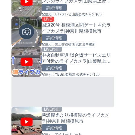
ンジのライブカメラ|山梨県上野原
ライブカメラ|東京都大田区
イブカメラ|和歌山県日高町
市
詳細情報
詳細情報
詳細情報
配信元：
UTYテレビ山梨公式チャンネル
配信元：
配信元：
日本テレビ
日高町役場
LIVE
LIVE
LIVE
国道20号 相模湖区間ゲート４のラ
Impaxビル付近から歌舞伎町
小浦川水門付近から小浦海水
イブカメラ|神奈川県相模原市
のライブカメラ|東京都新宿区
ライブカメラ|和歌山県日高町
詳細情報
詳細情報
詳細情報
配信元：
国土交通省 相武国道事務所
配信元：
配信元：
歌舞伎町ゴジラ前ライブ
日高町役場
LIVE停止
LIVE終了
LIVE
中央自動車道 談合坂サービスエリ
ぎふ長良川花火大会のライブ
産湯川水門付近のライブカメラ
ア付近のライブカメラ|山梨県上野
ラ|岐阜県岐阜市
歌山県日高町
原市
詳細情報
詳細情報
詳細情報
配信元：
YBS山梨放送 公式チャンネル
配信元：
配信元：
Japan Explorers
日高町役場
LIVE停止
LIVE終了
LIVE
勝瀬観光より相模湖のライブカメ
熊谷花火大会のライブカメラ|
導目木川 花立砂防堰堤下流の
ラ|神奈川県相模原市
県熊谷市
ブカメラ|福岡県朝倉市
詳細情報
詳細情報
詳細情報
配信元：
アイオーサポート
配信元：
配信元：
J:COMチャンネル・J:COMテレ
福岡県庁県土整備部河川課