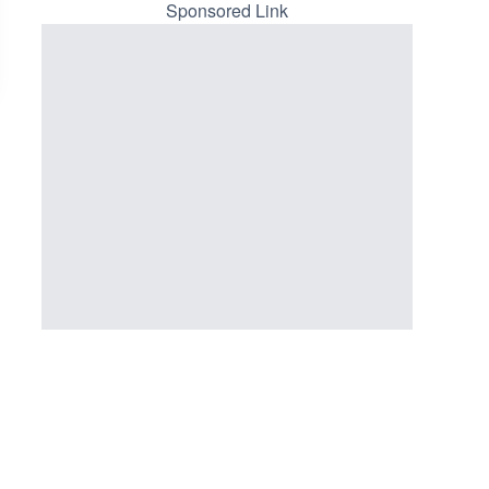
メラ|岐阜県岐阜市
ーチェンジのライブカメラ|広
Sponsored Link
三次市
詳細情報
詳細情報
配信元：
配信元：
シーシーエヌ
国土交通省 三次河川国道事務所