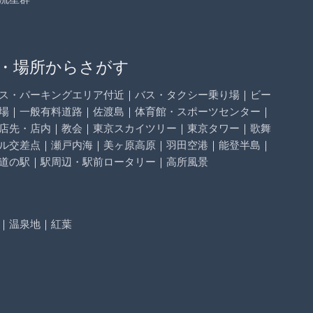
・場所からさがす
ス・パーキングエリア付近
｜
バス・タクシー乗り場
｜
ビー
場
｜
一般有料道路
｜
佐渡島
｜
体育館・スポーツセンター
｜
店先・店内
｜
教会
｜
東京スカイツリー
｜
東京タワー
｜
歌舞
ル交差点
｜
瀬戸内海
｜
美ヶ原高原
｜
羽田空港
｜
能登半島
｜
道の駅
｜
駅周辺・駅前ロータリー
｜
高所風景
｜
温泉地
｜
紅葉