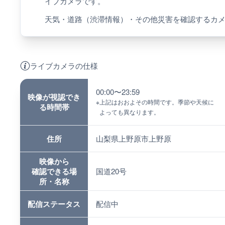
イブカメラです。
天気・道路（渋滞情報）・その他災害を確認するカ
ライブカメラの仕様
00:00〜23:59
映像が視認でき
※
上記はおおよその時間です。季節や天候に
る時間帯
よっても異なります。
住所
山梨県上野原市上野原
映像から
確認できる場
国道20号
所・名称
配信ステータス
配信中