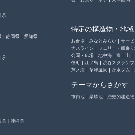
川県
特定の構造物・地域
県
｜
静岡県
｜
愛知県
お台場
｜
みなとみらい
｜
サービ
ナスライン
｜
フェリー・船乗り
公園・広場
｜
地中海
｜
富士山
｜
山県
伎町
｜
江ノ島
｜
渋谷スクランブ
芦ノ湖
｜
草津温泉
｜
貯水ダム
｜
テーマからさがす
市街地
｜
景勝地
｜
歴史的建造物
島県
｜
沖縄県