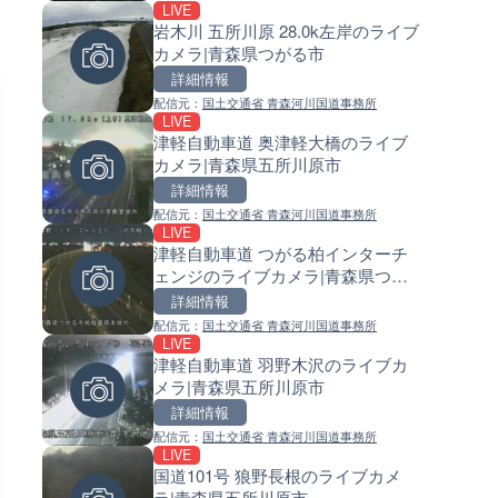
LIVE
LIVE
LIVE
岩木川 五所川原 28.0k左岸のライブ
知床峠展望台・国道334号付近
常呂川 鹿ノ子ダムのライブカメ
カメラ|青森県つがる市
イブカメラ|北海道羅臼町
北海道置戸町
詳細情報
詳細情報
詳細情報
配信元：
国土交通省 青森河川国道事務所
配信元：
配信元：
一般国道334号斜里～ウトロ間路
国土交通省 北海道開発局
LIVE
LIVE
LIVE
会議
津軽自動車道 奥津軽大橋のライブ
ごろごろ茶屋のライブカメラ|
天塩川 岩尾内ダムのライブカメ
カメラ|青森県五所川原市
県天川村
北海道士別市
詳細情報
詳細情報
詳細情報
配信元：
国土交通省 青森河川国道事務所
配信元：
配信元：
天川村役場
国土交通省 北海道開発局
LIVE
LIVE
LIVE
津軽自動車道 つがる柏インターチ
錦川 錦帯橋(錦帯橋のう飼乗り
東京都品川区南大井のライブ
ェンジのライブカメラ|青森県つが
ライブカメラ|山口県岩国市
ラ|東京都品川区
る市
詳細情報
詳細情報
詳細情報
配信元：
国土交通省 青森河川国道事務所
配信元：
配信元：
アイ・キャン制作G
東京都品川区南大井ライブカメ
LIVE
LIVE
LIVE停止
津軽自動車道 羽野木沢のライブカ
TBSより羽田空港第1ターミナ
道の駅さがのせきのライブカメ
メラ|青森県五所川原市
ライブカメラ|東京都大田区
大分県大分市
詳細情報
詳細情報
詳細情報
配信元：
国土交通省 青森河川国道事務所
配信元：
配信元：
TBS NEWS DIG Powered by J
道の駅さがのせきPPカム
LIVE
LIVE
LIVE
国道101号 狼野長根のライブカメ
知内川 上開田橋のライブカメラ
松江自動車道 三次東JCT・イ
ラ|青森県五所川原市
賀県高島市
ーチェンジのライブカメラ|広