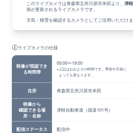
このライブカメラは青森県五所川原市米田より、
津軽
画が更新されるライブカメラです。
天気・積雪を確認するカメラとしてご活用いただけ
ライブカメラの仕様
05:00〜19:00
映像が視認でき
※
上記はおおよその時間です。季節や天候に
る時間帯
よっても異なります。
住所
青森県五所川原市米田
映像から
確認できる場
津軽自動車道（国道101号）
所・名称
配信ステータス
配信中