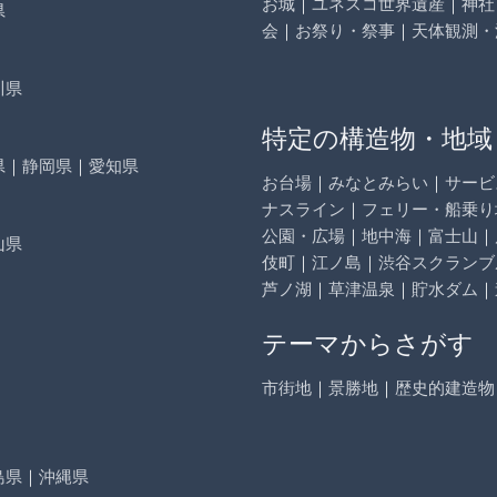
お城
｜
ユネスコ世界遺産
｜
神社
県
会
｜
お祭り・祭事
｜
天体観測・
川県
特定の構造物・地域
県
｜
静岡県
｜
愛知県
お台場
｜
みなとみらい
｜
サービ
ナスライン
｜
フェリー・船乗り
公園・広場
｜
地中海
｜
富士山
｜
山県
伎町
｜
江ノ島
｜
渋谷スクランブ
芦ノ湖
｜
草津温泉
｜
貯水ダム
｜
テーマからさがす
市街地
｜
景勝地
｜
歴史的建造物
島県
｜
沖縄県