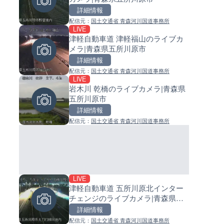
詳細情報
詳細情報
詳細情報
配信元：
国土交通省 青森河川国道事務所
配信元：
配信元：
日本テレビ
日高町役場
LIVE
LIVE
LIVE
津軽自動車道 津軽福山のライブカ
淡路島モンキーセンターのラ
小浦川水門付近から小浦海水
メラ|青森県五所川原市
メラ|兵庫県洲本市
ライブカメラ|和歌山県日高町
詳細情報
詳細情報
詳細情報
配信元：
国土交通省 青森河川国道事務所
配信元：
配信元：
淡路ザル
日高町役場
LIVE
LIVE
LIVE
岩木川 乾橋のライブカメラ|青森県
Impaxビル付近から歌舞伎町
産湯川水門付近のライブカメラ
五所川原市
のライブカメラ|東京都新宿区
歌山県日高町
詳細情報
詳細情報
詳細情報
配信元：
国土交通省 青森河川国道事務所
配信元：
配信元：
歌舞伎町ゴジラ前ライブ
日高町役場
LIVE
LIVE終了
LIVE
津軽自動車道 五所川原北インター
水晶浜海水浴場のライブカメラ
導目木川 花立砂防堰堤下流の
チェンジのライブカメラ|青森県五
井県美浜町
ブカメラ|福岡県朝倉市
所川原市
詳細情報
詳細情報
詳細情報
配信元：
国土交通省 青森河川国道事務所
配信元：
配信元：
美浜町
福岡県庁県土整備部河川課