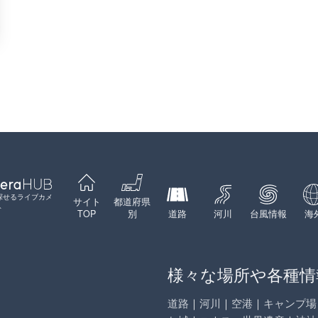
探せるライブカメ
サイト
都道府県
ト
TOP
別
道路
河川
台風情報
海
様々な場所や各種情
道路
｜
河川
｜
空港
｜
キャンプ場