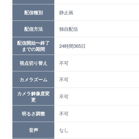
配信種別
静止画
配信方法
独自配信
配信開始〜終了
24時間365日
までの期間
視点切り替え
不可
カメラズーム
不可
カメラ解像度変
不可
更
明るさ調整
不可
音声
なし