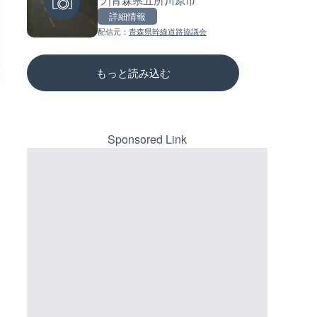
三次市
詳細情報
詳細情報
詳細情報
配信元：
青森県幹線道路協議会
配信元：
配信元：
高島市役所 政策部 危機管理局
国土交通省 三次河川国道事務所
もっと読み込む
Sponsored Link