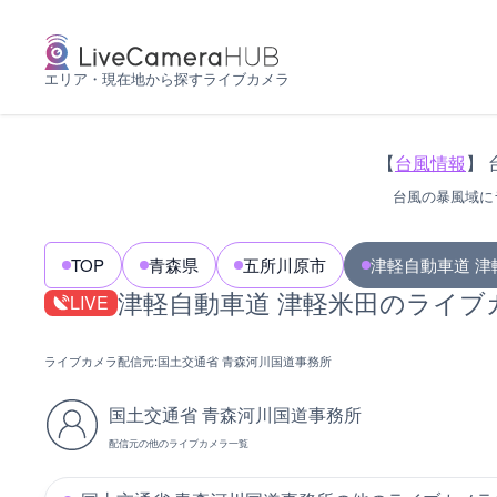
エリア・現在地から探すライブカメラ
【
台風情報
】 
台風の暴風域に
TOP
青森県
五所川原市
津軽自動車道 津
津軽自動車道 津軽米田のライブ
LIVE
ライブカメラ配信元:
国土交通省 青森河川国道事務所
国土交通省 青森河川国道事務所
配信元の他のライブカメラ一覧