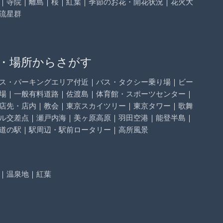
｜
寺院
｜
離島
｜
桜
｜
紅葉
｜
季節のお花・開花状況
｜
花火大
流星群
・場所からさがす
ス・パーキングエリア付近
｜
バス・タクシー乗り場
｜
ビー
場
｜
一般有料道路
｜
佐渡島
｜
体育館・スポーツセンター
｜
店先・店内
｜
教会
｜
東京スカイツリー
｜
東京タワー
｜
歌舞
ル交差点
｜
瀬戸内海
｜
美ヶ原高原
｜
羽田空港
｜
能登半島
｜
道の駅
｜
駅周辺・駅前ロータリー
｜
高所風景
｜
温泉地
｜
紅葉