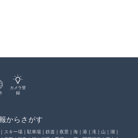
カメラ登
外
録
報からさがす
｜
スキー場
｜
駐車場
｜
鉄道
｜
夜景
｜
海
｜
港
｜
滝
｜
山
｜
湖
｜