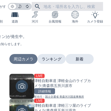
がす
別
道路
河川
台風情報
海外
カメラ登録
フィン)が発生中。
お知らせします。
周辺カメラ
ランキング
新着
LIVE
LIVE
LIVE
津軽自動車道 津軽金山のライブカ
日本全国・緊急地震速報のラ
南出川水門付近のライブカメラ
メラ|青森県五所川原市
カメラ
歌山県日高町
詳細情報
詳細情報
詳細情報
配信元：
国土交通省 青森河川国道事務所
配信元：
配信元：
株式会社ティーファイブプロジ
日高町役場
LIVE
LIVE
LIVE
津軽自動車道 津軽三ツ屋のライブ
羽田空港第2旅客ターミナルか
比井川水門付近から比井崎海
カメラ|青森県五所川原市
ライブカメラ|東京都大田区
イブカメラ|和歌山県日高町