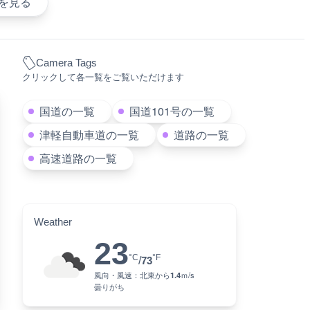
を見る
Camera Tags
クリックして各一覧をご覧いただけます
国道の一覧
国道101号の一覧
津軽自動車道の一覧
道路の一覧
高速道路の一覧
Weather
23
°C
°F
/
73
風向・風速：
北東
から
1.4
ｍ/s
曇りがち