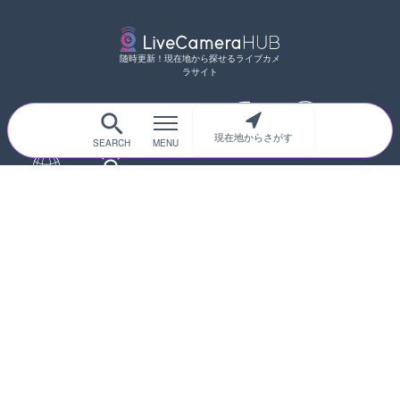
随時更新！現在地から探せるライブカメ
ラサイト
現在地からさがす
サイトTOP
都道府県別
道路
河川
台風情報
海外
カメラ登録
初めての方へ
運営者情報
プライバシーポリシー
© 2017-2026
ライブカメラHUB
Icons made from
svg icons
is licensed by CC BY 4.0