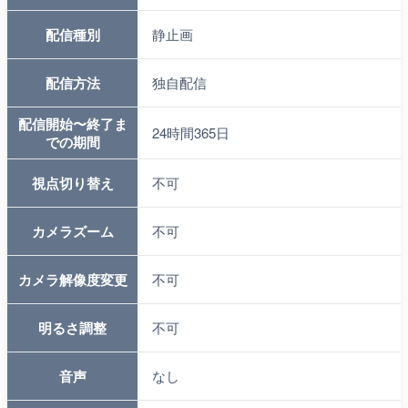
配信種別
静止画
配信方法
独自配信
配信開始〜終了ま
24時間365日
での期間
視点切り替え
不可
カメラズーム
不可
カメラ解像度変更
不可
明るさ調整
不可
音声
なし