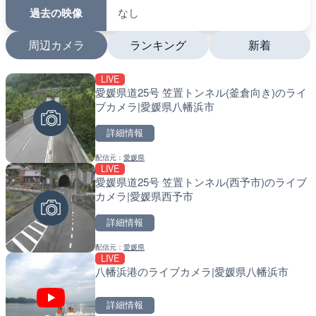
過去の映像
なし
周辺カメラ
ランキング
新着
LIVE
LIVE
LIVE
愛媛県道25号 笠置トンネル(釜倉向き)のライ
沖永良部島海岸のライブカ
南出川水門付近のライブカ
ブカメラ|愛媛県八幡浜市
町
町
詳細情報
詳細情報
詳細情報
配信元：
愛媛県
配信元：
配信元：
和泊町
日高町役場
LIVE
LIVE
LIVE
愛媛県道25号 笠置トンネル(西予市)のライブ
徳之島町亀津のライブカメ
比井川水門付近から比井崎
カメラ|愛媛県西予市
町
ラ|和歌山県日高町
詳細情報
詳細情報
詳細情報
配信元：
愛媛県
配信元：
配信元：
Tokki Works
日高町役場
LIVE
LIVE
LIVE
八幡浜港のライブカメラ|愛媛県八幡浜市
羽田空港第2旅客ターミナ
小浦川水門付近から小浦海
メラ|東京都大田区
メラ|和歌山県日高町
詳細情報
詳細情報
詳細情報