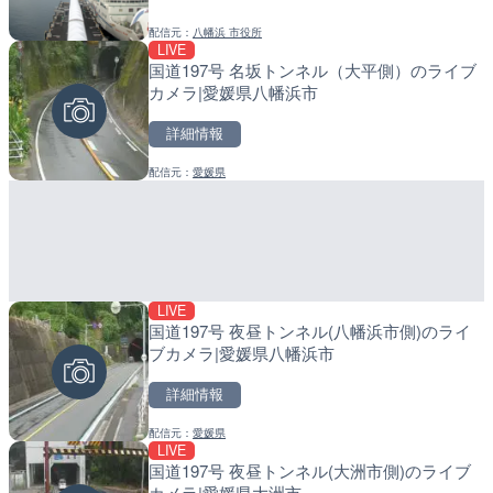
配信元：
八幡浜 市役所
配信元：
配信元：
日本テレビ
日高町役場
LIVE
LIVE
LIVE
国道197号 名坂トンネル（大平側）のライブ
日本全国・緊急地震速報の
産湯川水門付近のライブカ
カメラ|愛媛県八幡浜市
町
詳細情報
詳細情報
詳細情報
配信元：
愛媛県
配信元：
配信元：
株式会社ティーファイブプロジ
日高町役場
LIVE
LIVE停止
LIVE
国道197号 夜昼トンネル(八幡浜市側)のライ
内海海水浴場のライブカメ
導目木川 花立砂防堰堤下流
ブカメラ|愛媛県八幡浜市
福岡県朝倉市
詳細情報
詳細情報
詳細情報
配信元：
愛媛県
配信元：
配信元：
南知多町観光協会
福岡県庁県土整備部河川課
LIVE
LIVE
LIVE
国道197号 夜昼トンネル(大洲市側)のライブ
手結港(YASU海の駅クラブ
常呂川 鹿ノ子ダムのライブ
カメラ|愛媛県大洲市
高知県香南市
戸町