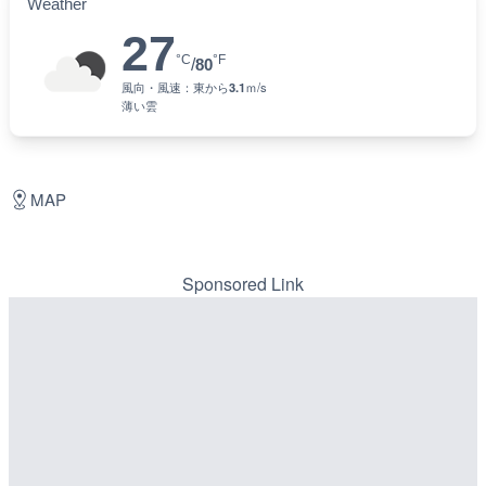
Weather
27
°C
°F
/
80
風向・風速：
東
から
3.1
ｍ/s
薄い雲
MAP
Sponsored Link