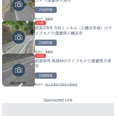
詳細情報
詳細情報
詳細情報
配信元：
愛媛県
配信元：
配信元：
YASU海の駅CLUB
国土交通省 北海道開発局
LIVE
LIVE
LIVE
国道378号 大峠トンネル（八幡浜市側）のラ
RBCより那覇空港のライブ
天塩川 岩尾内ダムのライブ
イブカメラ|愛媛県八幡浜市
覇市
別市
詳細情報
詳細情報
詳細情報
配信元：
愛媛県
配信元：
配信元：
【琉球放送】RBC NEWS
国土交通省 北海道開発局
LIVE
LIVE
LIVE
国道56号 鳥坂峠のライブカメラ|愛媛県大洲
Impaxビル付近から歌舞
東京都品川区南大井のライ
市
カメラ|東京都新宿区
川区
詳細情報
詳細情報
詳細情報
配信元：
国土交通省 四国地方整備局
配信元：
配信元：
歌舞伎町ゴジラ前ライブ
東京都品川区南大井ライブカメ
LIVE
LIVE停止
知内川 上開田橋のライブカ
道の駅さがのせきのライブ
市
市
Sponsored Link
詳細情報
詳細情報