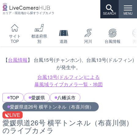
エリア・現在地から探すライブカメラ
サイト
都道府県
TOP
別
道路
河川
台風情報
海
【
台風情報
】 台風15号(チャンホン)、台風13号(ドルフィン)
が発生中。
台風13号(ドルフィン)による
暴風域ライブカメラ一覧・地図
TOP
愛媛県
八幡浜市
愛媛県道26号 横平トンネル（布喜川側）
LIVE
愛媛県道26号 横平トンネル（布喜川側）
のライブカメラ