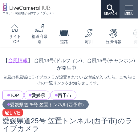
エリア・現在地から探すライブカメラ
サイト
都道府県
TOP
別
道路
河川
台風情報
海
【
台風情報
】 台風13号(ドルフィン)、台風15号(チャンホン)
が発生中。
台風の暴風域にライブカメラが設置されている地域が入ったら、こちらに
その一覧リンクをお知らせします。
TOP
愛媛県
西予市
愛媛県道25号 笠置トンネル(西予市)
LIVE
愛媛県道25号 笠置トンネル(西予市)のラ
イブカメラ