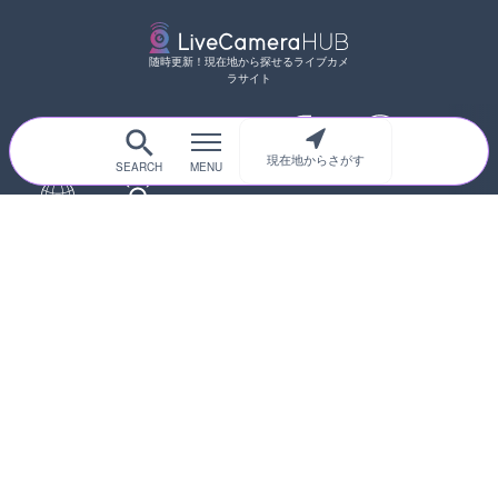
随時更新！現在地から探せるライブカメ
ラサイト
現在地からさがす
サイトTOP
都道府県別
道路
河川
台風情報
海外
カメラ登録
初めての方へ
運営者情報
プライバシーポリシー
© 2017-2026
ライブカメラHUB
Icons made from
svg icons
is licensed by CC BY 4.0