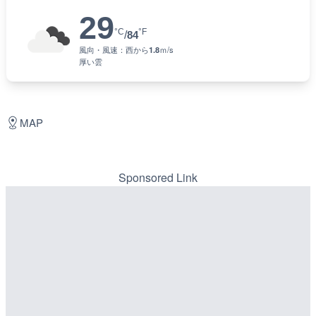
29
°C
°F
/
84
風向・風速：
西
から
1.8
ｍ/s
厚い雲
MAP
Sponsored Link