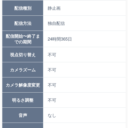
配信種別
静止画
配信方法
独自配信
配信開始〜終了ま
24時間365日
での期間
視点切り替え
不可
カメラズーム
不可
カメラ解像度変更
不可
明るさ調整
不可
音声
なし