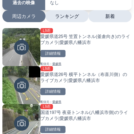
過去の映像
なし
周辺カメラ
ランキング
新着
LIVE
LIVE
LIVE
愛媛県道25号 笠置トンネル(釜倉向き)のライ
日本全国・緊急地震速報の
南出川水門付近のライブカ
ブカメラ|愛媛県八幡浜市
町
詳細情報
詳細情報
詳細情報
配信元：
愛媛県
配信元：
配信元：
株式会社ティーファイブプロジ
日高町役場
LIVE
LIVE
LIVE
愛媛県道26号 横平トンネル（布喜川側）の
羽田空港第2旅客ターミナ
比井川水門付近から比井崎
ライブカメラ|愛媛県八幡浜市
メラ|東京都大田区
ラ|和歌山県日高町
詳細情報
詳細情報
詳細情報
配信元：
愛媛県
配信元：
配信元：
日本テレビ
日高町役場
LIVE
LIVE
LIVE
国道197号 夜昼トンネル(八幡浜市側)のライ
知床峠展望台・国道334号
小浦川水門付近から小浦海
ブカメラ|愛媛県八幡浜市
ラ|北海道羅臼町
メラ|和歌山県日高町
詳細情報
詳細情報
詳細情報