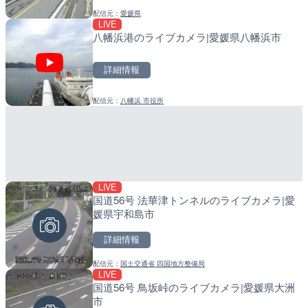
配信元：
愛媛県
配信元：
配信元：
一般国道334号斜里～ウトロ間
日高町役場
LIVE
LIVE終了
LIVE
八幡浜港のライブカメラ|愛媛県八幡浜市
水晶浜海水浴場のライブカ
産湯川水門付近のライブカ
町
詳細情報
詳細情報
詳細情報
配信元：
八幡浜 市役所
配信元：
配信元：
美浜町
日高町役場
LIVE
LIVE
LIVE
国道56号 法華津トンネルのライブカメラ|愛
淡路島モンキーセンターの
導目木川 花立砂防堰堤下流
媛県宇和島市
県洲本市
福岡県朝倉市
詳細情報
詳細情報
詳細情報
配信元：
国土交通省 四国地方整備局
配信元：
配信元：
淡路ザル
福岡県庁県土整備部河川課
LIVE
LIVE
LIVE
国道56号 鳥坂峠のライブカメラ|愛媛県大洲
Impaxビル付近から歌舞
常呂川 鹿ノ子ダムのライブ
市
カメラ|東京都新宿区
戸町