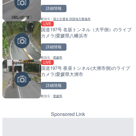
詳細情報
詳細情報
詳細情報
配信元：
国土交通省 四国地方整備局
配信元：
配信元：
歌舞伎町ゴジラ前ライブ
国土交通省 北海道開発局
LIVE
LIVE
LIVE
国道197号 名坂トンネル（大平側）のライブ
ごろごろ茶屋のライブカメ
天塩川 岩尾内ダムのライブ
カメラ|愛媛県八幡浜市
別市
詳細情報
詳細情報
詳細情報
配信元：
愛媛県
配信元：
配信元：
天川村役場
国土交通省 北海道開発局
LIVE
LIVE
LIVE
国道197号 夜昼トンネル(大洲市側)のライブ
錦川 錦帯橋(錦帯橋のう飼
東京都品川区南大井のライ
カメラ|愛媛県大洲市
メラ|山口県岩国市
川区
詳細情報
詳細情報
詳細情報
配信元：
愛媛県
配信元：
配信元：
アイ・キャン制作G
東京都品川区南大井ライブカメ
LIVE
LIVE停止
塩屋埼灯台から薄磯海水浴
道の駅さがのせきのライブ
福島県いわき市
市
Sponsored Link
詳細情報
詳細情報
配信元：
配信元：
海上保安庁
道の駅さがのせきPPカム