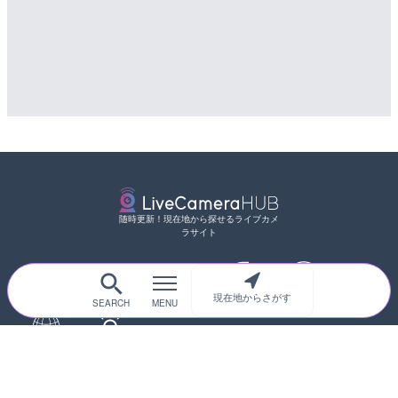
随時更新！現在地から探せるライブカメ
ラサイト
現在地からさがす
サイトTOP
都道府県別
道路
河川
台風情報
海外
カメラ登録