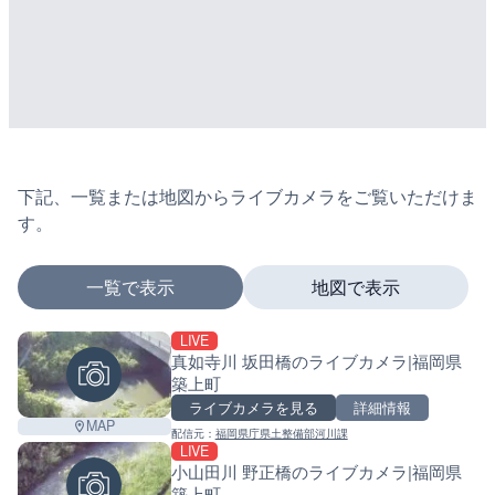
下記、一覧または地図からライブカメラをご覧いただけま
す。
一覧で表示
地図で表示
LIVE
マーカーをタップするとライブカメラの詳細が表示さ
真如寺川 坂田橋のライブカメラ|福岡県
築上町
ライブカメラを見る
詳細情報
MAP
配信元：
福岡県庁県土整備部河川課
+
LIVE
小山田川 野正橋のライブカメラ|福岡県
−
築上町