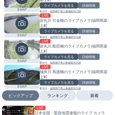
ライブカメラを見る
詳細情報
MAP
配信元：
福岡県庁県土整備部河川課
LIVE
岩丸川 引金橋のライブカメラ|福岡県築
上町
ライブカメラを見る
詳細情報
MAP
配信元：
福岡県庁県土整備部河川課
LIVE
岩丸川 船田橋のライブカメラ|福岡県築
上町
ライブカメラを見る
詳細情報
MAP
配信元：
福岡県庁県土整備部河川課
LIVE
城井川 馬渡橋のライブカメラ|福岡県築
上町
ライブカメラを見る
詳細情報
MAP
配信元：
福岡県庁県土整備部河川課
ピックアップ
ランキング
新着
LIVE
LIVE
LIVE
Leaf
日本全国・緊急地震速報のライブ カメラ
日本全国・緊急地震速報の
南出川水門付近のライブカ