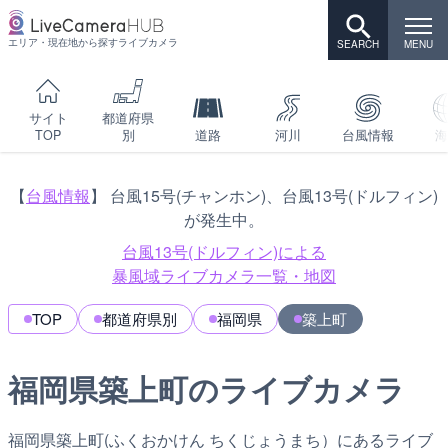
エリア・現在地から探すライブカメラ
サイト
都道府県
TOP
別
道路
河川
台風情報
海
【
台風情報
】 台風15号(チャンホン)、台風13号(ドルフィン)
が発生中。
台風13号(ドルフィン)による
暴風域ライブカメラ一覧・地図
TOP
都道府県別
福岡県
築上町
福岡県築上町のライブカメラ
福岡県築上町(ふくおかけん ちくじょうまち）にあるライブ