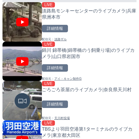
LIVE
配信元：
配信元：
Japan Explorers
日高町役場
淡路島モンキーセンターのライブカメラ|兵庫
県洲本市
詳細情報
配信元：
淡路ザル
LIVE
LIVE終了
LIVE
錦川 錦帯橋(錦帯橋のう飼乗り場)のライブカ
熊谷花火大会のライブカメ
導目木川 花立砂防堰堤下流
メラ|山口県岩国市
福岡県朝倉市
詳細情報
詳細情報
詳細情報
配信元：
アイ・キャン制作G
配信元：
配信元：
J:COMチャンネル・J:COMテ
福岡県庁県土整備部河川課
LIVE
LIVE
LIVE
ごろごろ茶屋のライブカメラ|奈良県天川村
国道406号 菅平のライブ
常呂川 鹿ノ子ダムのライブ
戸町
詳細情報
詳細情報
詳細情報
配信元：
天川村役場
配信元：
配信元：
長野県庁
国土交通省 北海道開発局
LIVE
LIVE
LIVE
TBSより羽田空港第1ターミナルのライブカ
ごろごろ茶屋のライブカメ
天塩川 岩尾内ダムのライブ
メラ|東京都大田区
別市