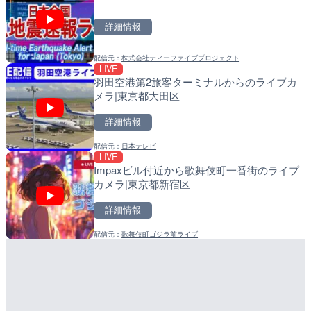
町
詳細情報
詳細情報
詳細情報
配信元：
株式会社ティーファイブプロジェクト
配信元：
配信元：
株式会社ティーファイブプロジ
日高町役場
LIVE
LIVE
LIVE
羽田空港第2旅客ターミナルからのライブカ
羽田空港第2旅客ターミナ
比井川水門付近から比井崎
メラ|東京都大田区
メラ|東京都大田区
ラ|和歌山県日高町
詳細情報
詳細情報
詳細情報
配信元：
日本テレビ
配信元：
配信元：
日本テレビ
日高町役場
LIVE
LIVE
LIVE
Impaxビル付近から歌舞伎町一番街のライブ
Impaxビル付近から歌舞
小浦川水門付近から小浦海
カメラ|東京都新宿区
カメラ|東京都新宿区
メラ|和歌山県日高町
詳細情報
詳細情報
詳細情報
配信元：
歌舞伎町ゴジラ前ライブ
配信元：
配信元：
歌舞伎町ゴジラ前ライブ
日高町役場
LIVE終了
LIVE
ぎふ長良川花火大会のライ
産湯川水門付近のライブカ
阜市
町
詳細情報
詳細情報