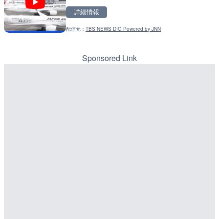
詳細情報
詳細情報
詳細情報
配信元：
TBS NEWS DIG Powered by JNN
配信元：
配信元：
天川村役場
国土交通省 北海道開発局
LIVE
LIVE
淡路島モンキーセンターの
東京都品川区南大井のライ
県洲本市
川区
Sponsored Link
詳細情報
詳細情報
配信元：
配信元：
淡路ザル
東京都品川区南大井ライブカメ
LIVE
LIVE停止
錦川 錦帯橋(錦帯橋のう飼
道の駅さがのせきのライブ
メラ|山口県岩国市
市
詳細情報
詳細情報
配信元：
道の駅さがのせきPPカム
LIVE
松江自動車道 三次東JCT
配信元：
アイ・キャン制作G
LIVE
のライブカメラ|広島県三
長良川 金華橋北交差点のラ
詳細情報
県岐阜市
配信元：
国土交通省 三次河川国道事務所
詳細情報
配信元：
シーシーエヌ