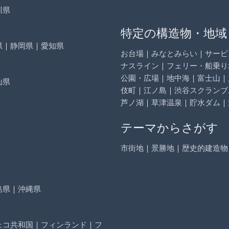
川県
特定の構造物・地域
県
｜
静岡県
｜
愛知県
お台場
｜
みなとみらい
｜
サービ
ナスライン
｜
フェリー・船乗り
公園・広場
｜
地中海
｜
富士山
｜
山県
伎町
｜
江ノ島
｜
渋谷スクランブ
芦ノ湖
｜
草津温泉
｜
貯水ダム
｜
テーマからさがす
市街地
｜
景勝地
｜
歴史的建造物
島県
｜
沖縄県
ェコ共和国
｜
フィンランド
｜
フ