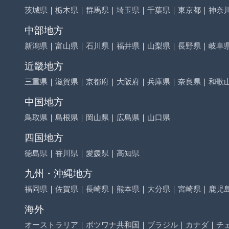
茨城県
｜
栃木県
｜
群馬県
｜
埼玉県
｜
千葉県
｜
東京都
｜
神奈
中部地方
新潟県
｜
富山県
｜
石川県
｜
福井県
｜
山梨県
｜
長野県
｜
岐阜
近畿地方
三重県
｜
滋賀県
｜
京都府
｜
大阪府
｜
兵庫県
｜
奈良県
｜
和歌
中国地方
鳥取県
｜
島根県
｜
岡山県
｜
広島県
｜
山口県
四国地方
徳島県
｜
香川県
｜
愛媛県
｜
高知県
九州・沖縄地方
福岡県
｜
佐賀県
｜
長崎県
｜
熊本県
｜
大分県
｜
宮崎県
｜
鹿児
海外
オーストラリア
｜
ボツワナ共和国
｜
ブラジル
｜
カナダ
｜
チ