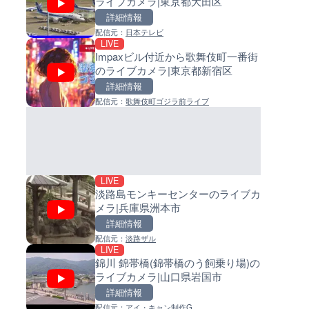
ライブカメラ|東京都大田区
島県徳之島町
イブカメラ|和歌山県日高町
詳細情報
詳細情報
詳細情報
配信元：
日本テレビ
配信元：
配信元：
Tokki Works
日高町役場
LIVE
LIVE停止
LIVE
Impaxビル付近から歌舞伎町一番街
内海海水浴場のライブカメラ|
小浦川水門付近から小浦海水
のライブカメラ|東京都新宿区
県南知多町
ライブカメラ|和歌山県日高町
詳細情報
詳細情報
詳細情報
配信元：
歌舞伎町ゴジラ前ライブ
配信元：
配信元：
南知多町観光協会
日高町役場
LIVE
LIVE
手結港(YASU海の駅クラブ)の
産湯川水門付近のライブカメラ
ブカメラ|高知県香南市
歌山県日高町
詳細情報
詳細情報
配信元：
配信元：
YASU海の駅CLUB
日高町役場
LIVE
淡路島モンキーセンターのライブカ
メラ|兵庫県洲本市
詳細情報
配信元：
淡路ザル
LIVE
LIVE
LIVE
錦川 錦帯橋(錦帯橋のう飼乗り場)の
羽田空港第2旅客ターミナルか
導目木川 花立砂防堰堤下流の
ライブカメラ|山口県岩国市
ライブカメラ|東京都大田区
ブカメラ|福岡県朝倉市
詳細情報
詳細情報
詳細情報
配信元：
アイ・キャン制作G
配信元：
配信元：
日本テレビ
福岡県庁県土整備部河川課