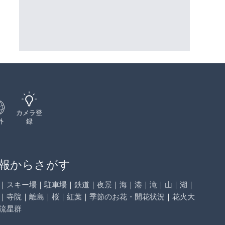
ーチェンジのライブカメラ|広
のライブカメラ|東京都新宿区
三次市
詳細情報
詳細情報
配信元：
国土交通省 三次河川国道事務所
配信元：
歌舞伎町ゴジラ前ライブ
カメラ登
外
録
報からさがす
｜
スキー場
｜
駐車場
｜
鉄道
｜
夜景
｜
海
｜
港
｜
滝
｜
山
｜
湖
｜
｜
寺院
｜
離島
｜
桜
｜
紅葉
｜
季節のお花・開花状況
｜
花火大
流星群