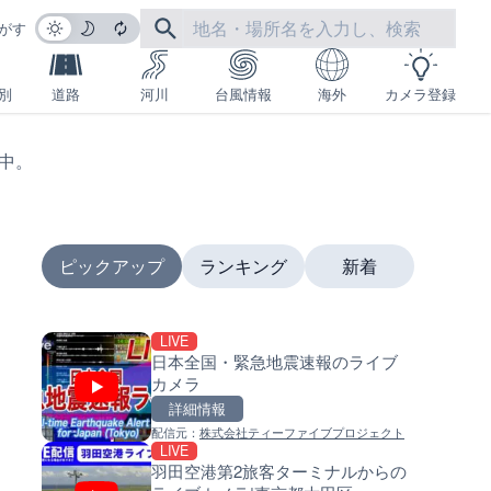
がす
別
道路
河川
台風情報
海外
カメラ登録
生中。
ピックアップ
ランキング
新着
LIVE
LIVE
LIVE
日本全国・緊急地震速報のライブ
沖永良部島海岸のライブカメラ
南出川水門付近のライブカメラ
カメラ
児島県和泊町
歌山県日高町
詳細情報
詳細情報
詳細情報
配信元：
株式会社ティーファイブプロジェクト
配信元：
配信元：
和泊町
日高町役場
LIVE
LIVE
LIVE
羽田空港第2旅客ターミナルからの
徳之島町亀津のライブカメラ|
比井川水門付近から比井崎海