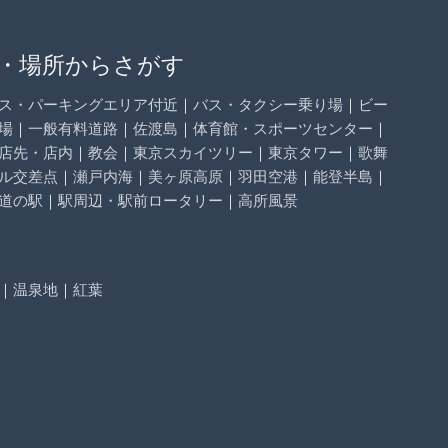
・場所からさがす
ス・パーキングエリア付近
｜
バス・タクシー乗り場
｜
ビー
場
｜
一般有料道路
｜
佐渡島
｜
体育館・スポーツセンター
｜
店先・店内
｜
教会
｜
東京スカイツリー
｜
東京タワー
｜
歌舞
ル交差点
｜
瀬戸内海
｜
美ヶ原高原
｜
羽田空港
｜
能登半島
｜
道の駅
｜
駅周辺・駅前ロータリー
｜
高所風景
｜
温泉地
｜
紅葉