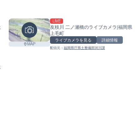
LIVE
上
友枝川 二ノ瀬橋のライブカメラ|福岡県
上毛町
ライブカメラを見る
詳細情報
MAP
配信元：
福岡県庁県土整備部河川課
上