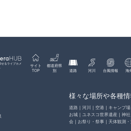
Leaflet
|
©
GoogleMap
contributors
探せるライブカメ
サイト
都道府県
ト
TOP
別
道路
河川
台風情報
海
様々な場所や各種情
道路
｜
河川
｜
空港
｜
キャンプ場
お城
｜
ユネスコ世界遺産
｜
神社
県
会
｜
お祭り・祭事
｜
天体観測・