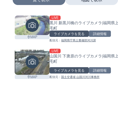
LIVE
+
黒川 新黒川橋のライブカメラ|福岡県
毛町
−
ライブカメラを見る
詳細情報
MAP
配信元：
福岡県庁県土整備部河川課
LIVE
山国川 下唐原のライブカメラ|福岡県
毛町
ライブカメラを見る
詳細情報
MAP
配信元：
国土交通省 山国川河川事務所