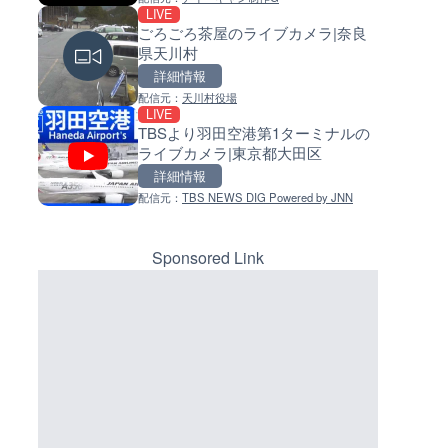
LIVE
LIVE
LIVE
ごろごろ茶屋のライブカメラ|奈良
日本全国・緊急地震速報のラ
常呂川 鹿ノ子ダムのライブカメ
県天川村
カメラ
北海道置戸町
詳細情報
詳細情報
詳細情報
マーカーをクリックするとラ
イブカメラの詳細が表示されま
配信元：
天川村役場
配信元：
配信元：
株式会社ティーファイブプロジ
国土交通省 北海道開発局
LIVE
LIVE
LIVE
す。
TBSより羽田空港第1ターミナルの
沖永良部島(知名町内)のライブ
天塩川 岩尾内ダムのライブカメ
ライブカメラ|東京都大田区
ラ|鹿児島県知名町
北海道士別市
詳細情報
詳細情報
詳細情報
配信元：
TBS NEWS DIG Powered by JNN
配信元：
配信元：
知名町
国土交通省 北海道開発局
LIVE
LIVE
RBCより那覇空港のライブカメ
東京都品川区南大井のライブ
沖縄県那覇市
ラ|東京都品川区
Sponsored Link
詳細情報
詳細情報
配信元：
配信元：
【琉球放送】RBC NEWS
東京都品川区南大井ライブカメ
LIVE
LIVE停止
ごろごろ茶屋のライブカメラ|
道の駅さがのせきのライブカメ
県天川村
大分県大分市
詳細情報
詳細情報
配信元：
道の駅さがのせきPPカム
配信元：
天川村役場
LIVE
LIVE
松江自動車道 三次東JCT・イ
Impaxビル付近から歌舞伎町