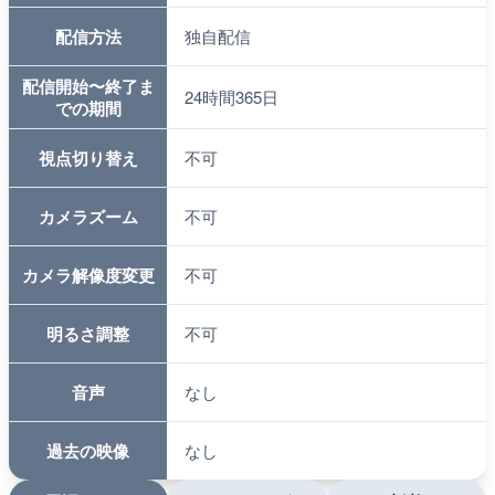
配信方法
独自配信
配信開始〜終了ま
24時間365日
での期間
視点切り替え
不可
カメラズーム
不可
カメラ解像度変更
不可
明るさ調整
不可
音声
なし
過去の映像
なし