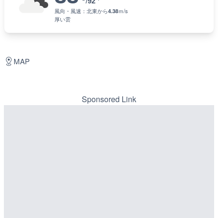
/
92
風向・風速：
北東
から
4.38
ｍ/s
厚い雲
MAP
Sponsored Link