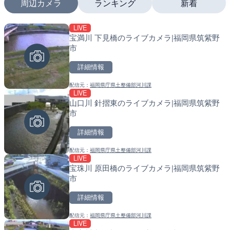
周辺カメラ
ランキング
新着
LIVE
LIVE
LIVE
宝満川 下見橋のライブカメラ|福岡県筑紫野
ATISより保土ヶ谷バイパ
南出川水門付近のライブカ
市
ェンジのライブカメラ|神
町
詳細情報
詳細情報
詳細情報
配信元：
福岡県庁県土整備部河川課
配信元：
配信元：
日本エンタープライズ株式会社
日高町役場
LIVE
LIVE
LIVE
山口川 針摺東のライブカメラ|福岡県筑紫野
日本全国・緊急地震速報の
比井川水門付近から比井崎
市
ラ|和歌山県日高町
詳細情報
詳細情報
詳細情報
配信元：
福岡県庁県土整備部河川課
配信元：
配信元：
株式会社ティーファイブプロジ
日高町役場
LIVE
LIVE終了
LIVE
宝珠川 原田橋のライブカメラ|福岡県筑紫野
水晶浜海水浴場のライブカ
小浦川水門付近から小浦海
市
メラ|和歌山県日高町
詳細情報
詳細情報
詳細情報
配信元：
福岡県庁県土整備部河川課
配信元：
配信元：
美浜町
日高町役場
LIVE
LIVE
LIVE