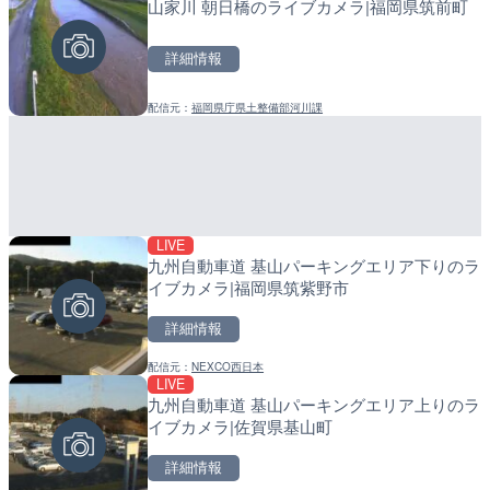
山家川 朝日橋のライブカメラ|福岡県筑前町
羽田空港第2旅客ターミナ
産湯川水門付近のライブカ
メラ|東京都大田区
町
詳細情報
詳細情報
詳細情報
配信元：
福岡県庁県土整備部河川課
配信元：
配信元：
日本テレビ
日高町役場
LIVE
LIVE
LIVE
九州自動車道 基山パーキングエリア下りのラ
知床峠展望台・国道334号
導目木川 花立砂防堰堤下流
イブカメラ|福岡県筑紫野市
ラ|北海道羅臼町
福岡県朝倉市
詳細情報
詳細情報
詳細情報
配信元：
NEXCO西日本
配信元：
配信元：
一般国道334号斜里～ウトロ間
福岡県庁県土整備部河川課
LIVE
LIVE
LIVE
九州自動車道 基山パーキングエリア上りのラ
TBSより羽田空港第1ター
常呂川 鹿ノ子ダムのライブ
イブカメラ|佐賀県基山町
メラ|東京都大田区
戸町
詳細情報
詳細情報
詳細情報