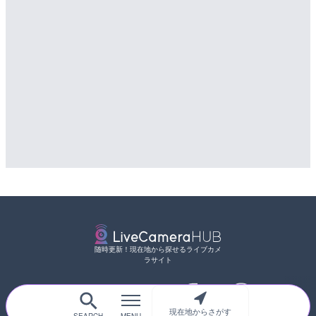
随時更新！現在地から探せるライブカメ
ラサイト
現在地からさがす
サイトTOP
都道府県別
道路
河川
台風情報