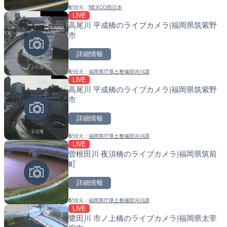
配信元：
NEXCO西日本
配信元：
配信元：
TBS NEWS DIG Powered by J
国土交通省 北海道開発局
LIVE
LIVE
LIVE
高尾川 平成橋のライブカメラ|福岡県筑紫野
ごろごろ茶屋のライブカメ
天塩川 岩尾内ダムのライブ
市
別市
詳細情報
詳細情報
詳細情報
配信元：
福岡県庁県土整備部河川課
配信元：
配信元：
天川村役場
国土交通省 北海道開発局
LIVE
LIVE
LIVE
高尾川 平成橋のライブカメラ|福岡県筑紫野
国道406号 菅平のライブ
東京都品川区南大井のライ
市
川区
詳細情報
詳細情報
詳細情報
配信元：
福岡県庁県土整備部河川課
配信元：
配信元：
長野県庁
東京都品川区南大井ライブカメ
LIVE
LIVE
LIVE停止
曽根田川 夜須橋のライブカメラ|福岡県筑前
知内川 上開田橋のライブカ
道の駅さがのせきのライブ
町
市
市
詳細情報
詳細情報
詳細情報
配信元：
福岡県庁県土整備部河川課
配信元：
配信元：
高島市役所 政策部 危機管理局
道の駅さがのせきPPカム
LIVE
LIVE
LIVE
鷺田川 市ノ上橋のライブカメラ|福岡県太宰
水窪川 水窪大橋のライブカ
松江自動車道 三次東JCT