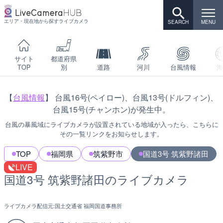
エリア・現在地から探すライブカメラ
サイト
都道府県
TOP
別
道路
河川
台風情報
海
【
台風情報
】 台風16号(ペイロー)、台風13号(ドルフィン)、
台風15号(チャンホン)が発生中。
台風の暴風域にライブカメラが設置されている地域が入ったら、こちらに
その一覧リンクをお知らせします。
TOP
福岡県
筑紫野市
国道3号 筑紫野諸田
LIVE
国道3号 筑紫野諸田のライブカメラ
ライブカメラ配信元:
国土交通省 福岡国道事務所