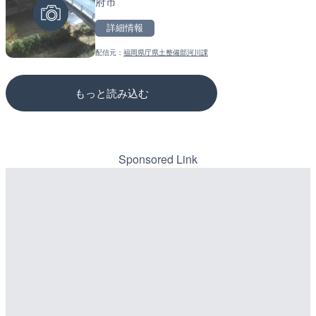
府市
市
のライブカメラ|広島県三
詳細情報
詳細情報
詳細情報
配信元：
福岡県庁県土整備部河川課
配信元：
配信元：
静岡県交通基盤部河川砂防局土
国土交通省 三次河川国道事務所
もっと読み込む
Sponsored Link