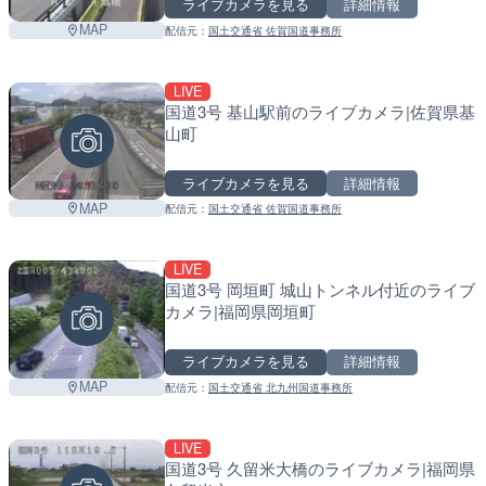
ライブカメラを見る
詳細情報
MAP
配信元：
国土交通省 佐賀国道事務所
LIVE
国道3号 基山駅前のライブカメラ|佐賀県基
山町
ライブカメラを見る
詳細情報
MAP
配信元：
国土交通省 佐賀国道事務所
LIVE
国道3号 岡垣町 城山トンネル付近のライブ
カメラ|福岡県岡垣町
ライブカメラを見る
詳細情報
MAP
配信元：
国土交通省 北九州国道事務所
LIVE
国道3号 久留米大橋のライブカメラ|福岡県