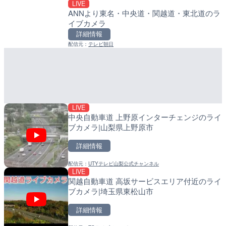
ライブカメラ|イタリアウ
LIVE
配信元：
日高町役場
ANNより東名・中央道・関越道・東北道のラ
LIVE
詳細情報
イブカメラ
小浦川水門付近から小浦海
メラ|和歌山県日高町
詳細情報
配信元：
Skyline webcams
詳細情報
配信元：
テレビ朝日
LIVE終了
大阪・関西万博会場・東エ
配信元：
日高町役場
LIVE
ライブカメラ|大阪府大阪
産湯川水門付近のライブカ
町
詳細情報
詳細情報
配信元：
Expo2025 大阪・関西万博 
配信元：
日高町役場
LIVE
LIVE
中央自動車道 上野原インターチェンジのライ
太田川 南大居のライブカメ
ブカメラ|山梨県上野原市
勝浦町
詳細情報
詳細情報
配信元：
UTYテレビ山梨公式チャンネル
LIVE
配信元：
和歌山県庁
LIVE
導目木川 花立砂防堰堤下流
関越自動車道 高坂サービスエリア付近のライ
福岡県朝倉市
ブカメラ|埼玉県東松山市
詳細情報
詳細情報
配信元：
福岡県庁県土整備部河川課