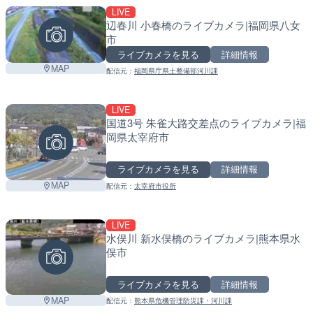
LIVE
辺春川 小春橋のライブカメラ|福岡県八女
市
ライブカメラを見る
詳細情報
MAP
配信元：
福岡県庁県土整備部河川課
LIVE
国道3号 朱雀大路交差点のライブカメラ|福
岡県太宰府市
ライブカメラを見る
詳細情報
MAP
配信元：
太宰府市役所
LIVE
水俣川 新水俣橋のライブカメラ|熊本県水
俣市
ライブカメラを見る
詳細情報
MAP
配信元：
熊本県危機管理防災課・河川課