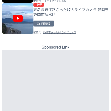
配信元：
TSライブチャンネル
LIVE
LIVE
LIVE
日本海東北自動車道 胎内
常呂川 鹿ノ子ダムのライブ
東名高速道路さった峠のライブカメラ|静岡県
ブカメラ|新潟県胎内市
戸町
静岡市清水区
詳細情報
詳細情報
詳細情報
配信元：
NEXCO東日本
配信元：
国土交通省 北海道開発局
配信元：
静岡市さった峠 ライブカメラ
LIVE
LIVE
九田川 九田のライブカメラ
天塩川 岩尾内ダムのライブ
別市
Sponsored Link
詳細情報
詳細情報
配信元：
山口県土木建築部河川課・砂防
配信元：
国土交通省 北海道開発局
LIVE
LIVE
加茂谷川 東みよし町加茂の
東京都品川区南大井のライ
島県東みよし町
川区
詳細情報
詳細情報
配信元：
徳島県河川整備課
LIVE
国道1号 富士由比バイパス
配信元：
東京都品川区南大井ライブカメ
LIVE停止
ライブカメラ|静岡県静岡
道の駅さがのせきのライブ
詳細情報
市
配信元：
国土交通省 静岡国道事務所