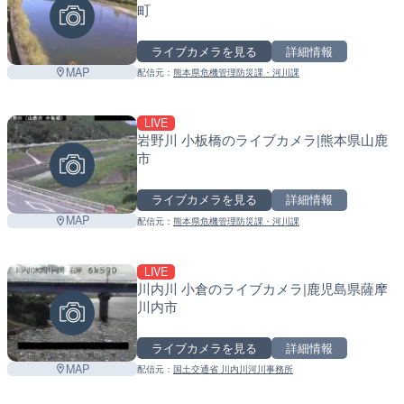
町
+
ライブカメラを見る
詳細情報
−
MAP
配信元：
熊本県危機管理防災課・河川課
LIVE
岩野川 小板橋のライブカメラ|熊本県山鹿
市
ライブカメラを見る
詳細情報
MAP
配信元：
熊本県危機管理防災課・河川課
LIVE
川内川 小倉のライブカメラ|鹿児島県薩摩
川内市
ライブカメラを見る
詳細情報
MAP
配信元：
国土交通省 川内川河川事務所