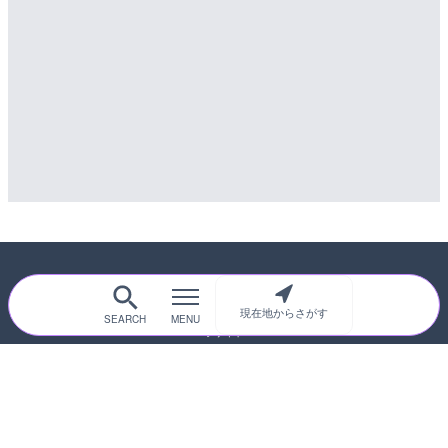
詳細情報
LIVE
釜房ダム 湯元のライブカメ
配信元：
道の駅さがのせきPPカム
LIVE
詳細情報
松江自動車道 三次東JCT
配信元：
釜房ダム管理所
のライブカメラ|広島県三
LIVE
いいづなリゾートスキー場
詳細情報
カメラ|長野県飯綱町
配信元：
国土交通省 三次河川国道事務所
詳細情報
配信元：
いいづなリゾートスキー場
現在地からさがす
随時更新！現在地から探せるライブカメ
ラサイト
サイトTOP
都道府県別
道路
河川
台風情報