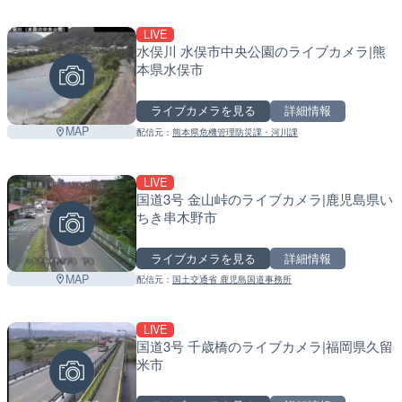
LIVE
水俣川 水俣市中央公園のライブカメラ|熊
本県水俣市
ライブカメラを見る
詳細情報
MAP
配信元：
熊本県危機管理防災課・河川課
LIVE
国道3号 金山峠のライブカメラ|鹿児島県い
ちき串木野市
ライブカメラを見る
詳細情報
MAP
配信元：
国土交通省 鹿児島国道事務所
LIVE
国道3号 千歳橋のライブカメラ|福岡県久留
米市