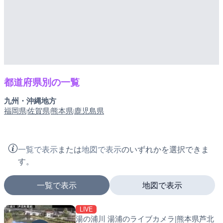
都道府県別の一覧
九州・沖縄地方
福岡県
佐賀県
熊本県
鹿児島県
|
|
|
一覧で表示
または
地図で表示
のいずれかを選択できま
す。
一覧で表示
地図で表示
LIVE
マーカーをタップするとライブカメラの詳細が表示さ
湯の浦川 湯浦のライブカメラ|熊本県芦北