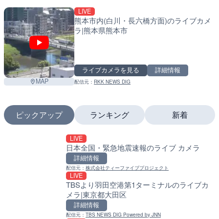
LIVE
熊本市内(白川・長六橋方面)のライブカメ
ラ|熊本県熊本市
ライブカメラを見る
詳細情報
MAP
配信元：
RKK NEWS DIG
ピックアップ
ランキング
新着
LIVE
LIVE
LIVE
日本全国・緊急地震速報のライブ カメラ
ベヴァーニャのシルヴェス
南出川水門付近のライブカ
カメラ|イタリアウンブリ
町
詳細情報
詳細情報
配信元：
株式会社ティーファイブプロジェクト
LIVE
詳細情報
配信元：
日高町役場
TBSより羽田空港第1ターミナルのライブカ
LIVE
メラ|東京都大田区
比井川水門付近から比井崎
配信元：
Umbria Webcam
LIVE
ラ|和歌山県日高町
詳細情報
パッシニャーノ・スル・ト
詳細情報
配信元：
TBS NEWS DIG Powered by JNN