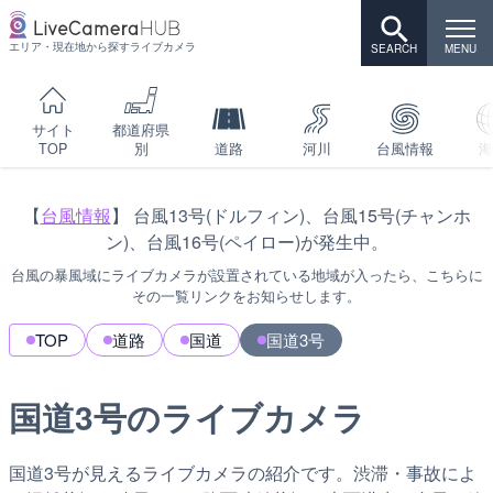
エリア・現在地から探すライブカメラ
サイト
都道府県
TOP
別
道路
河川
台風情報
海
【
台風情報
】 台風13号(ドルフィン)、台風15号(チャンホ
ン)、台風16号(ペイロー)が発生中。
台風の暴風域にライブカメラが設置されている地域が入ったら、こちらに
その一覧リンクをお知らせします。
TOP
道路
国道
国道3号
国道3号のライブカメラ
国道3号が見えるライブカメラの紹介です。渋滞・事故によ