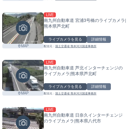
LIVE
南九州自動車道 宮浦3号橋のライブカメラ|
熊本県芦北町
ライブカメラを見る
詳細情報
MAP
配信元：
国土交通省 熊本河川国道事務所
LIVE
南九州自動車道 芦北インターチェンジの
ライブカメラ|熊本県芦北町
ライブカメラを見る
詳細情報
MAP
配信元：
国土交通省 熊本河川国道事務所
LIVE
南九州自動車道 日奈久インターチェンジ
のライブカメラ|熊本県八代市