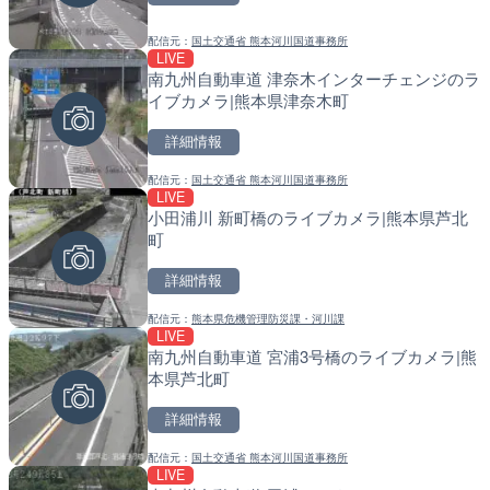
詳細情報
配信元：
国土交通省 熊本河川国道事務所
配信元：
配信元：
株式会社ティーファイブプロジ
福岡県庁県土整備部河川課
LIVE
LIVE
LIVE
南九州自動車道 津奈木インターチェンジのラ
手結港(YASU海の駅クラブ
常呂川 鹿ノ子ダムのライブ
イブカメラ|熊本県津奈木町
高知県香南市
戸町
詳細情報
詳細情報
詳細情報
配信元：
国土交通省 熊本河川国道事務所
配信元：
配信元：
YASU海の駅CLUB
国土交通省 北海道開発局
LIVE
LIVE
LIVE
小田浦川 新町橋のライブカメラ|熊本県芦北
RBCより那覇空港のライブ
天塩川 岩尾内ダムのライブ
町
覇市
別市
詳細情報
詳細情報
詳細情報
配信元：
熊本県危機管理防災課・河川課
配信元：
配信元：
【琉球放送】RBC NEWS
国土交通省 北海道開発局
LIVE
LIVE
LIVE
南九州自動車道 宮浦3号橋のライブカメラ|熊
知内川 上開田橋のライブカ
東京都品川区南大井のライ
本県芦北町
市
川区
詳細情報
詳細情報
詳細情報
配信元：
国土交通省 熊本河川国道事務所
配信元：
配信元：
高島市役所 政策部 危機管理局
東京都品川区南大井ライブカメ
LIVE
LIVE
LIVE停止