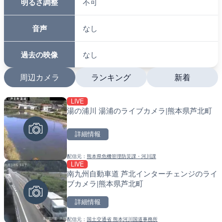
明るさ調整
不可
音声
なし
過去の映像
なし
周辺カメラ
ランキング
新着
LIVE
LIVE
LIVE
湯の浦川 湯浦のライブカメラ|熊本県芦北町
沖永良部島海岸のライブカ
南出川水門付近のライブカ
町
町
詳細情報
詳細情報
詳細情報
配信元：
熊本県危機管理防災課・河川課
配信元：
配信元：
和泊町
日高町役場
LIVE
LIVE
LIVE
南九州自動車道 芦北インターチェンジのライ
徳之島町亀津のライブカメ
比井川水門付近から比井崎
ブカメラ|熊本県芦北町
町
ラ|和歌山県日高町
詳細情報
詳細情報
詳細情報
配信元：
国土交通省 熊本河川国道事務所
配信元：
配信元：
Tokki Works
日高町役場