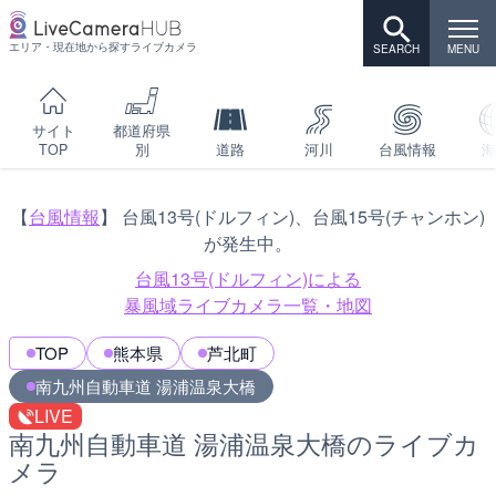
エリア・現在地から探すライブカメラ
サイト
都道府県
TOP
別
道路
河川
台風情報
海
【
台風情報
】 台風13号(ドルフィン)、台風15号(チャンホン)
が発生中。
台風13号(ドルフィン)による
暴風域ライブカメラ一覧・地図
TOP
熊本県
芦北町
南九州自動車道 湯浦温泉大橋
LIVE
南九州自動車道 湯浦温泉大橋のライブカ
メラ