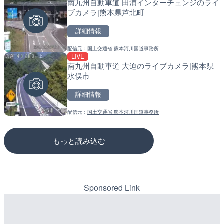
南九州自動車道 田浦インターチェンジのライ
Impaxビル付近から歌舞
道の駅さがのせきのライブ
ブカメラ|熊本県芦北町
カメラ|東京都新宿区
市
詳細情報
詳細情報
詳細情報
配信元：
国土交通省 熊本河川国道事務所
配信元：
配信元：
歌舞伎町ゴジラ前ライブ
道の駅さがのせきPPカム
LIVE
LIVE
LIVE
南九州自動車道 大迫のライブカメラ|熊本県
ごろごろ茶屋のライブカメ
松江自動車道 三次東JCT
水俣市
のライブカメラ|広島県三
詳細情報
詳細情報
詳細情報
配信元：
国土交通省 熊本河川国道事務所
配信元：
配信元：
天川村役場
国土交通省 三次河川国道事務所
もっと読み込む
Sponsored Link