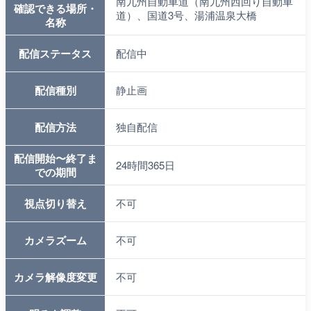
南九州自動車道（南九州西回り自動車
確認できる場所・
道）、国道3号、湯浦温泉大橋
名称
配信ステータス
配信中
配信種別
静止画
配信方法
独自配信
配信開始〜終了ま
24時間365日
での期間
視点切り替え
不可
カメラズーム
不可
カメラ解像度変更
不可