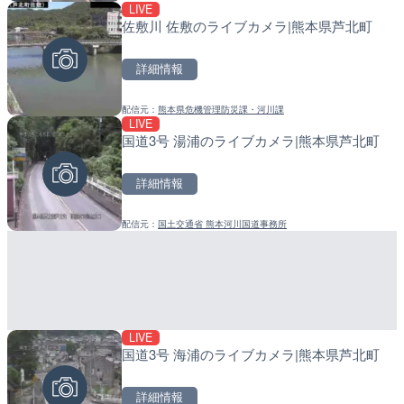
LIVE
LIVE
LIVE
佐敷川 佐敷のライブカメラ|熊本県芦北町
羽田空港第2旅客ターミナ
小浦川水門付近から小浦海
メラ|東京都大田区
メラ|和歌山県日高町
詳細情報
詳細情報
詳細情報
配信元：
熊本県危機管理防災課・河川課
配信元：
配信元：
日本テレビ
日高町役場
LIVE
LIVE停止
LIVE
国道3号 湯浦のライブカメラ|熊本県芦北町
内海海水浴場のライブカメ
産湯川水門付近のライブカ
町
詳細情報
詳細情報
詳細情報
配信元：
国土交通省 熊本河川国道事務所
配信元：
配信元：
南知多町観光協会
日高町役場
LIVE
LIVE
LIVE
国道3号 海浦のライブカメラ|熊本県芦北町
日本全国・緊急地震速報の
導目木川 花立砂防堰堤下流
福岡県朝倉市
詳細情報
詳細情報