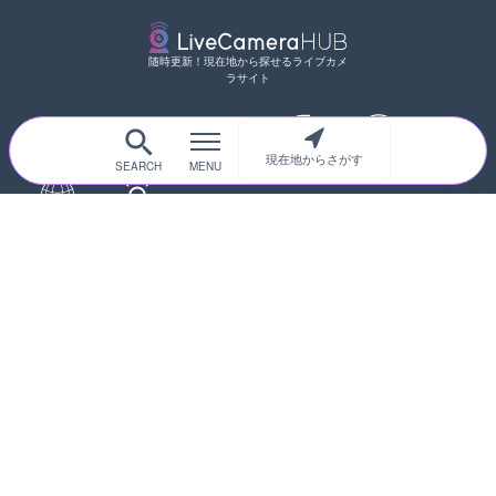
随時更新！現在地から探せるライブカメ
ラサイト
現在地からさがす
サイトTOP
都道府県別
道路
河川
台風情報
海外
カメラ登録
初めての方へ
運営者情報
プライバシーポリシー
© 2017-2026
ライブカメラHUB
Icons made from
svg icons
is licensed by CC BY 4.0