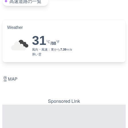
高速道路の一覧
Weather
31
°C
°F
/
88
風向・風速：
東
から
7.39
ｍ/s
厚い雲
MAP
Sponsored Link