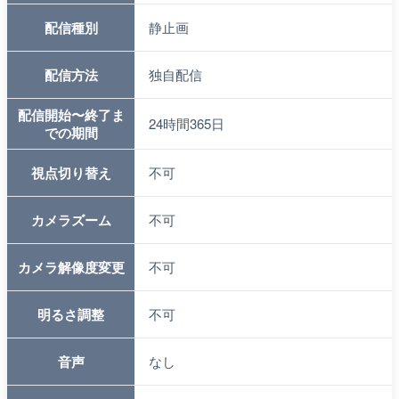
配信種別
静止画
配信方法
独自配信
配信開始〜終了ま
24時間365日
での期間
視点切り替え
不可
カメラズーム
不可
カメラ解像度変更
不可
明るさ調整
不可
音声
なし