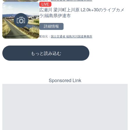
LIVE
LIVE
LIVE
広瀬川 梁川町上川原 L2.0k+30のライブカメ
水窪川 水窪大橋のライブカ
松江自動車道 三次東JCT
ラ|福島県伊達市
市
のライブカメラ|広島県三
詳細情報
詳細情報
詳細情報
配信元：
国土交通省 福島河川国道事務所
配信元：
配信元：
静岡県交通基盤部河川砂防局土
国土交通省 三次河川国道事務所
もっと読み込む
Sponsored Link