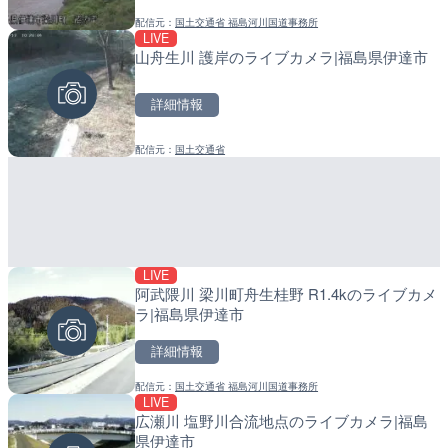
配信元：
国土交通省 福島河川国道事務所
配信元：
配信元：
美浜町
日高町役場
LIVE
LIVE
LIVE
山舟生川 護岸のライブカメラ|福島県伊達市
羽田空港第2旅客ターミナ
産湯川水門付近のライブカ
メラ|東京都大田区
町
詳細情報
詳細情報
詳細情報
配信元：
国土交通省
配信元：
配信元：
日本テレビ
日高町役場
LIVE
LIVE
LIVE
阿武隈川 梁川町舟生桂野 R1.4kのライブカメ
知床峠展望台・国道334号
導目木川 花立砂防堰堤下流
ラ|福島県伊達市
ラ|北海道羅臼町
福岡県朝倉市
詳細情報
詳細情報
詳細情報
配信元：
国土交通省 福島河川国道事務所
配信元：
配信元：
一般国道334号斜里～ウトロ間
福岡県庁県土整備部河川課
LIVE
LIVE
LIVE
広瀬川 塩野川合流地点のライブカメラ|福島
TBSより羽田空港第1ター
常呂川 鹿ノ子ダムのライブ
県伊達市
メラ|東京都大田区
戸町