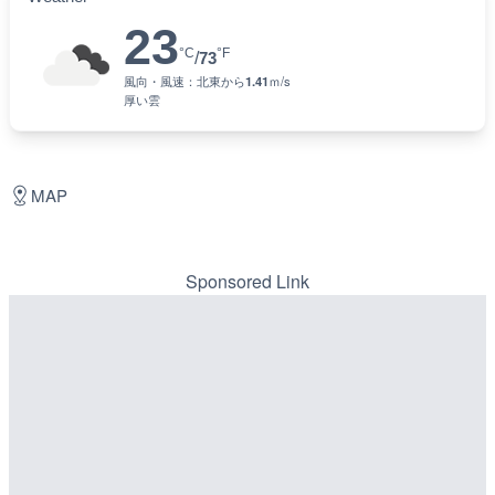
23
°C
°F
/
73
風向・風速：
北東
から
1.41
ｍ/s
厚い雲
MAP
Sponsored Link