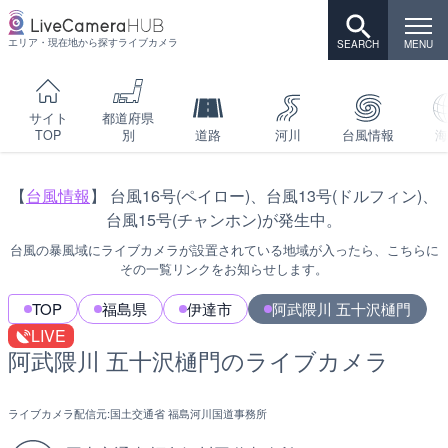
エリア・現在地から探すライブカメラ
サイト
都道府県
TOP
別
道路
河川
台風情報
海
【
台風情報
】 台風16号(ペイロー)、台風13号(ドルフィン)、
台風15号(チャンホン)が発生中。
台風の暴風域にライブカメラが設置されている地域が入ったら、こちらに
その一覧リンクをお知らせします。
TOP
福島県
伊達市
阿武隈川 五十沢樋門
LIVE
阿武隈川 五十沢樋門のライブカメラ
ライブカメラ配信元:
国土交通省 福島河川国道事務所