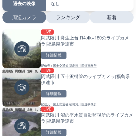
過去の映像
なし
周辺カメラ
ランキング
新着
LIVE
LIVE
LIVE
阿武隈川 舟生上台 R4.4k+180のライブカメ
ATISより保土ヶ谷バイパ
南出川水門付近のライブカ
ラ|福島県伊達市
ェンジのライブカメラ|神
町
詳細情報
詳細情報
詳細情報
配信元：
国土交通省 福島河川国道事務所
配信元：
配信元：
日本エンタープライズ株式会社
日高町役場
LIVE
LIVE
LIVE
阿武隈川 五十沢樋管のライブカメラ|福島県
日本全国・緊急地震速報の
比井川水門付近から比井崎
伊達市
ラ|和歌山県日高町
詳細情報
詳細情報
詳細情報
配信元：
国土交通省 福島河川国道事務所
配信元：
配信元：
株式会社ティーファイブプロジ
日高町役場
LIVE
LIVE終了
LIVE
阿武隈川 沼の平水質自動監視所のライブカメ
水晶浜海水浴場のライブカ
小浦川水門付近から小浦海
ラ|福島県伊達市
メラ|和歌山県日高町
詳細情報
詳細情報
詳細情報