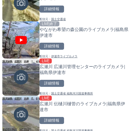
詳細情報
詳細情報
詳細情報
配信元：
国土交通省
配信元：
配信元：
TBS NEWS DIG Powered by J
国土交通省 北海道開発局
LIVE終了
LIVE
LIVE
やながわ希望の森公園のライブカメラ|福島県
国道406号 菅平のライブ
天塩川 岩尾内ダムのライブ
伊達市
別市
詳細情報
詳細情報
詳細情報
配信元：
伊達市ライブカメラ
配信元：
配信元：
長野県庁
国土交通省 北海道開発局
LIVE
LIVE
LIVE
広瀬川 広瀬川管理センターのライブカメラ|
ごろごろ茶屋のライブカメ
東京都品川区南大井のライ
福島県伊達市
川区
詳細情報
詳細情報
詳細情報
配信元：
国土交通省 福島河川国道事務所
配信元：
配信元：
天川村役場
東京都品川区南大井ライブカメ
LIVE
LIVE
LIVE停止
広瀬川 伝樋川樋管のライブカメラ|福島県伊
知内川 上開田橋のライブカ
道の駅さがのせきのライブ
達市
市
市
詳細情報
詳細情報
詳細情報
配信元：
国土交通省 福島河川国道事務所
配信元：
配信元：
高島市役所 政策部 危機管理局
道の駅さがのせきPPカム