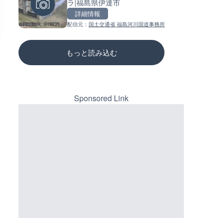
ラ|福島県伊達市
県天川村
ーチェンジのライブカメラ|広
三次市
詳細情報
詳細情報
詳細情報
配信元：
国土交通省 福島河川国道事務所
配信元：
配信元：
天川村役場
国土交通省 三次河川国道事務所
もっと読み込む
Sponsored Link