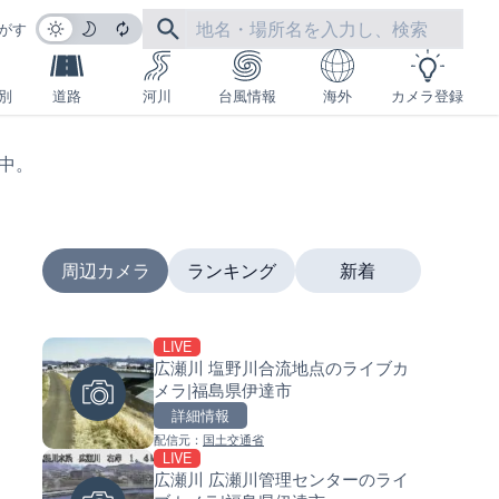
がす
別
道路
河川
台風情報
海外
カメラ登録
生中。
周辺カメラ
ランキング
新着
LIVE
LIVE
LIVE
広瀬川 塩野川合流地点のライブカ
沖永良部島海岸のライブカメラ
南出川水門付近のライブカメラ
メラ|福島県伊達市
児島県和泊町
歌山県日高町
詳細情報
詳細情報
詳細情報
配信元：
国土交通省
配信元：
配信元：
和泊町
日高町役場
LIVE
LIVE
LIVE
広瀬川 広瀬川管理センターのライ
徳之島町亀津のライブカメラ|
比井川水門付近から比井崎海