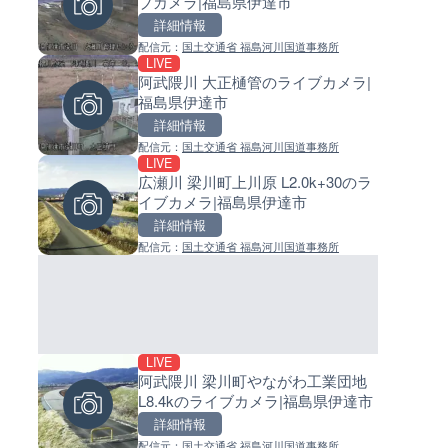
ブカメラ|福島県伊達市
島県徳之島町
イブカメラ|和歌山県日高町
詳細情報
詳細情報
詳細情報
配信元：
国土交通省 福島河川国道事務所
配信元：
配信元：
Tokki Works
日高町役場
LIVE
LIVE
LIVE
阿武隈川 大正樋管のライブカメラ|
羽田空港第2旅客ターミナルか
小浦川水門付近から小浦海水
福島県伊達市
ライブカメラ|東京都大田区
ライブカメラ|和歌山県日高町
詳細情報
詳細情報
詳細情報
配信元：
国土交通省 福島河川国道事務所
配信元：
配信元：
日本テレビ
日高町役場
LIVE
LIVE
LIVE
広瀬川 梁川町上川原 L2.0k+30のラ
日本全国・緊急地震速報のラ
産湯川水門付近のライブカメラ
イブカメラ|福島県伊達市
カメラ
歌山県日高町
詳細情報
詳細情報
詳細情報
配信元：
国土交通省 福島河川国道事務所
配信元：
配信元：
株式会社ティーファイブプロジ
日高町役場
LIVE
LIVE停止
LIVE
阿武隈川 梁川町やながわ工業団地
内海海水浴場のライブカメラ|
導目木川 花立砂防堰堤下流の
L8.4kのライブカメラ|福島県伊達市
県南知多町
ブカメラ|福岡県朝倉市
詳細情報
詳細情報
詳細情報
配信元：
国土交通省 福島河川国道事務所
配信元：
配信元：
南知多町観光協会
福岡県庁県土整備部河川課