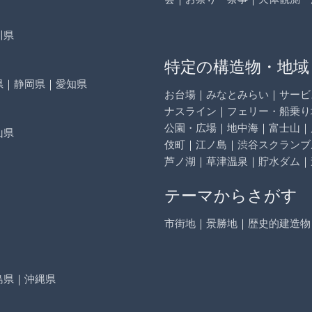
川県
特定の構造物・地域
県
｜
静岡県
｜
愛知県
お台場
｜
みなとみらい
｜
サービ
ナスライン
｜
フェリー・船乗り
公園・広場
｜
地中海
｜
富士山
｜
山県
伎町
｜
江ノ島
｜
渋谷スクランブ
芦ノ湖
｜
草津温泉
｜
貯水ダム
｜
テーマからさがす
市街地
｜
景勝地
｜
歴史的建造物
島県
｜
沖縄県