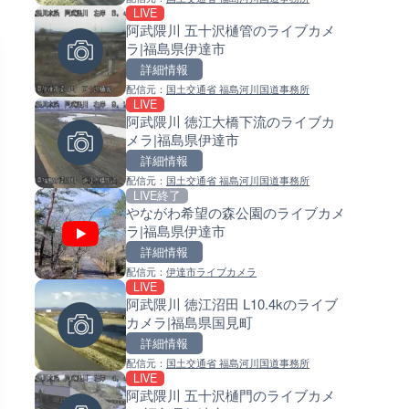
LIVE
LIVE
LIVE
阿武隈川 五十沢樋管のライブカメ
手結港(YASU海の駅クラブ)の
常呂川 鹿ノ子ダムのライブカメ
ラ|福島県伊達市
ブカメラ|高知県香南市
北海道置戸町
詳細情報
詳細情報
詳細情報
配信元：
国土交通省 福島河川国道事務所
配信元：
配信元：
YASU海の駅CLUB
国土交通省 北海道開発局
LIVE
LIVE
LIVE
阿武隈川 徳江大橋下流のライブカ
RBCより那覇空港のライブカメ
天塩川 岩尾内ダムのライブカメ
メラ|福島県伊達市
沖縄県那覇市
北海道士別市
詳細情報
詳細情報
詳細情報
配信元：
国土交通省 福島河川国道事務所
配信元：
配信元：
【琉球放送】RBC NEWS
国土交通省 北海道開発局
LIVE終了
LIVE
LIVE
やながわ希望の森公園のライブカメ
知内川 上開田橋のライブカメラ
東京都品川区南大井のライブ
ラ|福島県伊達市
賀県高島市
ラ|東京都品川区
詳細情報
詳細情報
詳細情報
配信元：
伊達市ライブカメラ
配信元：
配信元：
高島市役所 政策部 危機管理局
東京都品川区南大井ライブカメ
LIVE
LIVE
LIVE停止
阿武隈川 徳江沼田 L10.4kのライブ
Impaxビル付近から歌舞伎町
道の駅さがのせきのライブカメ
カメラ|福島県国見町
のライブカメラ|東京都新宿区
大分県大分市
詳細情報
詳細情報
詳細情報
配信元：
国土交通省 福島河川国道事務所
配信元：
配信元：
歌舞伎町ゴジラ前ライブ
道の駅さがのせきPPカム
LIVE
LIVE
LIVE
阿武隈川 五十沢樋門のライブカメ
ごろごろ茶屋のライブカメラ|
松江自動車道 三次東JCT・イ