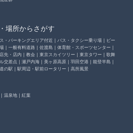
・場所からさがす
ス・パーキングエリア付近
｜
バス・タクシー乗り場
｜
ビー
場
｜
一般有料道路
｜
佐渡島
｜
体育館・スポーツセンター
｜
店先・店内
｜
教会
｜
東京スカイツリー
｜
東京タワー
｜
歌舞
ル交差点
｜
瀬戸内海
｜
美ヶ原高原
｜
羽田空港
｜
能登半島
｜
道の駅
｜
駅周辺・駅前ロータリー
｜
高所風景
｜
温泉地
｜
紅葉