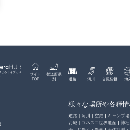
探せるライブカメ
サイト
都道府県
ト
TOP
別
道路
河川
台風情報
海
様々な場所や各種情
道路
｜
河川
｜
空港
｜
キャンプ場
お城
｜
ユネスコ世界遺産
｜
神社
県
会
｜
お祭り・祭事
｜
天体観測・