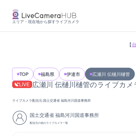
エリア・現在地から探すライブカメラ
【
TOP
福島県
伊達市
広瀬川 伝樋川樋管
広瀬川 伝樋川樋管のライブカメ
LIVE
ライブカメラ配信元:
国土交通省 福島河川国道事務所
国土交通省 福島河川国道事務所
配信元の他のライブカメラ一覧