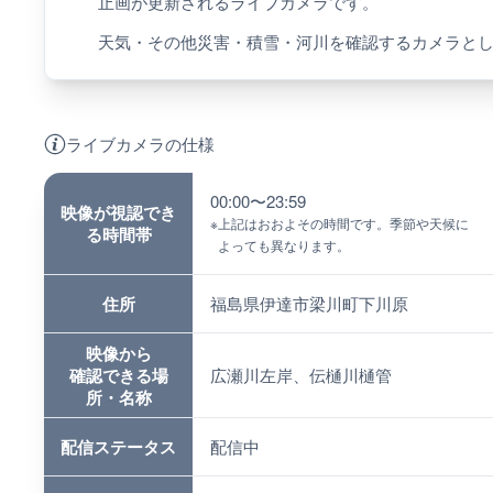
止画が更新されるライブカメラです。
天気・その他災害・積雪・河川を確認するカメラと
ライブカメラの仕様
00:00〜23:59
映像が視認でき
※
上記はおおよその時間です。季節や天候に
る時間帯
よっても異なります。
住所
福島県伊達市梁川町下川原
映像から
確認できる場
広瀬川左岸、伝樋川樋管
所・名称
配信ステータス
配信中