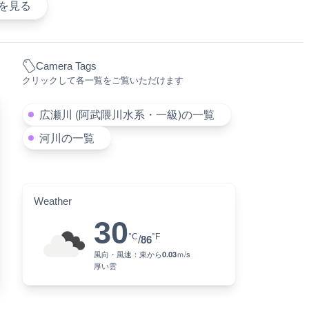
を見る
Camera Tags
クリックして各一覧をご覧いただけます
広瀬川 (阿武隈川水系・一級)の一覧
河川の一覧
Weather
30
°C
°F
/
86
風向・風速：
東
から
0.03
ｍ/s
厚い雲