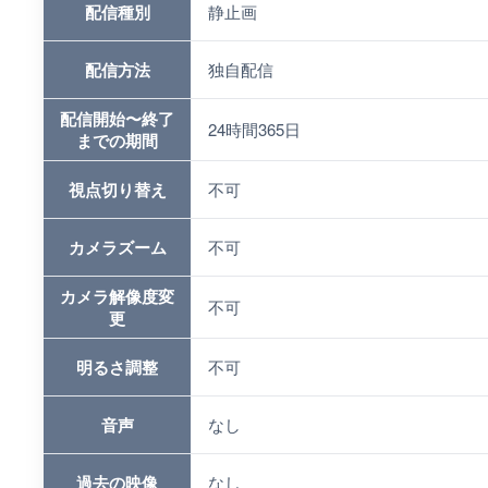
配信種別
静止画
配信方法
独自配信
配信開始〜終了
24時間365日
までの期間
視点切り替え
不可
カメラズーム
不可
カメラ解像度変
不可
更
明るさ調整
不可
音声
なし
過去の映像
なし