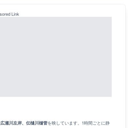
sored Link
、
広瀬川左岸、伝樋川樋管
を映しています。1時間ごとに静