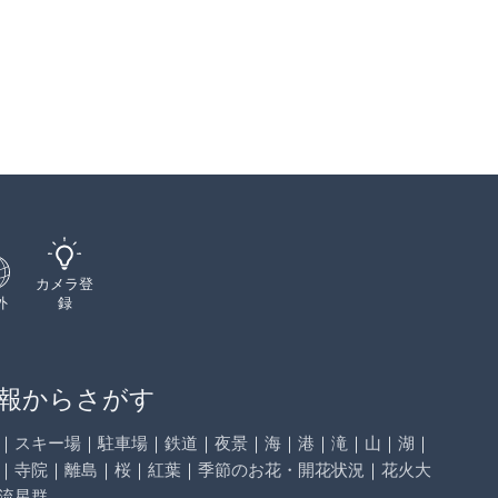
カメラ登
外
録
報からさがす
｜
スキー場
｜
駐車場
｜
鉄道
｜
夜景
｜
海
｜
港
｜
滝
｜
山
｜
湖
｜
｜
寺院
｜
離島
｜
桜
｜
紅葉
｜
季節のお花・開花状況
｜
花火大
流星群