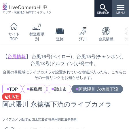
エリア・現在地から探すライブカメラ
サイト
都道府県
TOP
別
道路
河川
台風情報
海
【
台風情報
】 台風16号(ペイロー)、台風15号(チャンホン)、
台風13号(ドルフィン)が発生中。
台風の暴風域にライブカメラが設置されている地域が入ったら、こちらに
その一覧リンクをお知らせします。
TOP
福島県
郡山市
阿武隈川 永徳橋下流
LIVE
阿武隈川 永徳橋下流のライブカメラ
ライブカメラ配信元:
国土交通省 福島河川国道事務所