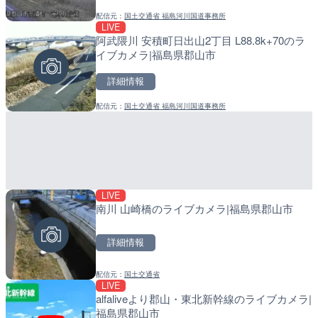
配信元：
国土交通省 福島河川国道事務所
配信元：
配信元：
静岡県交通基盤部河川砂防局土
日高町役場
LIVE
LIVE
LIVE
阿武隈川 安積町日出山2丁目 L88.8k+70のラ
柳瀬川 秋津橋のライブカメ
産湯川水門付近のライブカ
イブカメラ|福島県郡山市
市
町
詳細情報
詳細情報
詳細情報
配信元：
国土交通省 福島河川国道事務所
配信元：
配信元：
東京都建設局
日高町役場
LIVE
LIVE
LIVE
南川 山崎橋のライブカメラ|福島県郡山市
庵原川 庵原川橋のライブカ
導目木川 花立砂防堰堤下流
市
福岡県朝倉市
詳細情報
詳細情報
詳細情報
配信元：
国土交通省
配信元：
配信元：
静岡県交通基盤部河川砂防局土
福岡県庁県土整備部河川課
LIVE
LIVE
LIVE
春季限定
alfaliveより郡山・東北新幹線のライブカメラ|
中山観音公園の梅林のライ
常呂川 鹿ノ子ダムのライブ
福島県郡山市
塚市
戸町