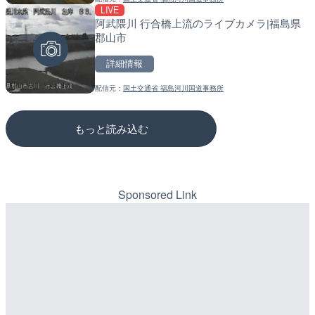
LIVE
LIVE
LIVE
阿武隈川 行合橋上流のライブカメラ|福島県
国道298号 芝地下道 上り
松江自動車道 三次東JCT
郡山市
玉県川口市
のライブカメラ|広島県三
詳細情報
詳細情報
詳細情報
配信元：
国土交通省 福島河川国道事務所
配信元：
配信元：
国土交通省 北首都国道事務所
国土交通省 三次河川国道事務所
もっと読み込む
Sponsored Link