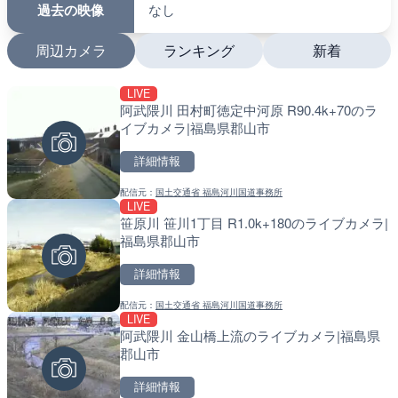
過去の映像
なし
周辺カメラ
ランキング
新着
LIVE
LIVE
LIVE
阿武隈川 田村町徳定中河原 R90.4k+70のラ
長尾川 水梨橋のライブカメ
南出川水門付近のライブカ
イブカメラ|福島県郡山市
町
詳細情報
詳細情報
詳細情報
配信元：
国土交通省 福島河川国道事務所
配信元：
配信元：
静岡県交通基盤部河川砂防局土
日高町役場
LIVE
LIVE
LIVE
笹原川 笹川1丁目 R1.0k+180のライブカメラ|
巴川 能島雨量水位観測局の
比井川水門付近から比井崎
福島県郡山市
岡県静岡市
ラ|和歌山県日高町
詳細情報
詳細情報
詳細情報
配信元：
国土交通省 福島河川国道事務所
配信元：
配信元：
静岡県交通基盤部河川砂防局土
日高町役場
LIVE
LIVE
LIVE
阿武隈川 金山橋上流のライブカメラ|福島県
巴川 上土水位観測局のライ
小浦川水門付近から小浦海
郡山市
静岡市
メラ|和歌山県日高町
詳細情報
詳細情報
詳細情報