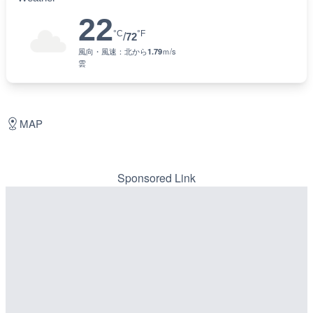
22
°C
°F
/
72
風向・風速：
北
から
1.79
ｍ/s
雲
MAP
Sponsored Link