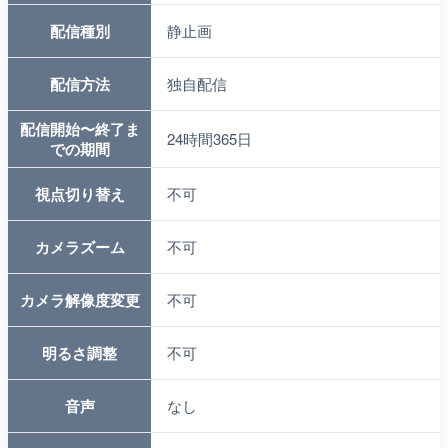
配信種別
静止画
配信方法
独自配信
配信開始〜終了ま
24時間365日
での期間
視点切り替え
不可
カメラズーム
不可
カメラ解像度変更
不可
明るさ調整
不可
音声
なし