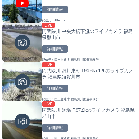
詳細情報
詳細情報
詳細情報
配信元：
Alfa Live
配信元：
配信元：
大本山 中山寺
国土交通省 北海道開発局
LIVE
LIVE
LIVE
阿武隈川 中央大橋下流のライブカメラ|福島
戸切川 古川橋のライブカメ
天塩川 岩尾内ダムのライブ
県郡山市
別市
詳細情報
詳細情報
詳細情報
配信元：
国土交通省 福島河川国道事務所
配信元：
配信元：
福岡県庁県土整備部河川課
国土交通省 北海道開発局
LIVE
LIVE
LIVE
阿武隈川 滑川東町 L94.6k+120のライブカメ
磐井川 4.8km右岸のライ
東京都品川区南大井のライ
ラ|福島県須賀川市
市
川区
詳細情報
詳細情報
詳細情報
配信元：
国土交通省 福島河川国道事務所
配信元：
配信元：
国土交通省 岩手河川国道事務所
東京都品川区南大井ライブカメ
LIVE
LIVE
LIVE停止
阿武隈川 道場 R87.2kのライブカメラ|福島県
巴川 安東川合流点のライブ
道の駅さがのせきのライブ
郡山市
岡市
市
詳細情報
詳細情報
詳細情報
配信元：
国土交通省 福島河川国道事務所
配信元：
配信元：
静岡県交通基盤部河川砂防局土
道の駅さがのせきPPカム