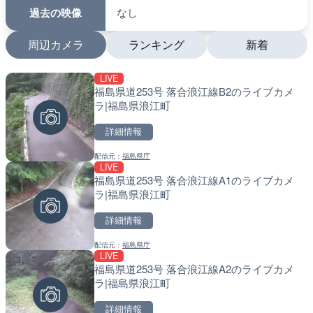
過去の映像
なし
周辺カメラ
ランキング
新着
LIVE
LIVE
LIVE
福島県道253号 落合浪江線B2のライブカメ
日本全国・緊急地震速報の
南出川水門付近のライブカ
ラ|福島県浪江町
町
詳細情報
詳細情報
詳細情報
配信元：
福島県庁
配信元：
配信元：
株式会社ティーファイブプロジ
日高町役場
LIVE
LIVE
LIVE
福島県道253号 落合浪江線A1のライブカメ
羽田空港第2旅客ターミナ
比井川水門付近から比井崎
ラ|福島県浪江町
メラ|東京都大田区
ラ|和歌山県日高町
詳細情報
詳細情報
詳細情報
配信元：
福島県庁
配信元：
配信元：
日本テレビ
日高町役場
LIVE
LIVE
LIVE
福島県道253号 落合浪江線A2のライブカメ
知床峠展望台・国道334号
小浦川水門付近から小浦海
ラ|福島県浪江町
ラ|北海道羅臼町
メラ|和歌山県日高町
詳細情報
詳細情報
詳細情報