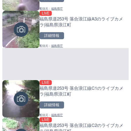
配信元：
福島県庁
配信元：
配信元：
一般国道334号斜里～ウトロ間
日高町役場
LIVE
LIVE
LIVE
福島県道253号 落合浪江線A3のライブカメ
淡路島モンキーセンターの
産湯川水門付近のライブカ
ラ|福島県浪江町
県洲本市
町
詳細情報
詳細情報
詳細情報
配信元：
福島県庁
配信元：
配信元：
淡路ザル
日高町役場
LIVE
LIVE
LIVE
福島県道253号 落合浪江線C1のライブカメ
塩屋埼灯台から薄磯海水浴
導目木川 花立砂防堰堤下流
ラ|福島県浪江町
福島県いわき市
福岡県朝倉市
詳細情報
詳細情報
詳細情報
配信元：
福島県庁
配信元：
配信元：
海上保安庁
福岡県庁県土整備部河川課
LIVE
LIVE停止
LIVE
福島県道253号 落合浪江線C2のライブカメ
日本平から富士山・清水港
常呂川 鹿ノ子ダムのライブ
ラ|福島県浪江町
岡県静岡市
戸町