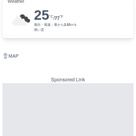
Weather
25
°C
°F
/
77
風向・風速：
東
から
2.53
ｍ/s
厚い雲
MAP
Sponsored Link