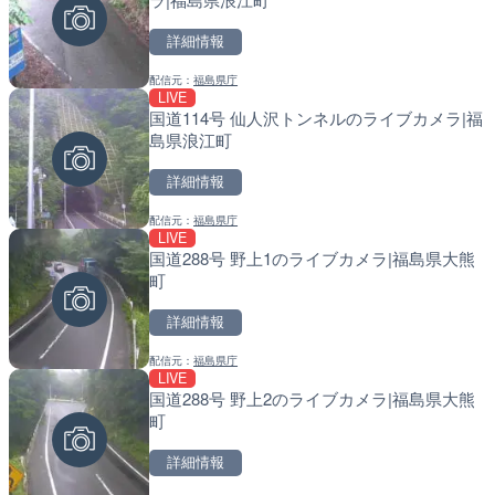
詳細情報
詳細情報
詳細情報
配信元：
福島県庁
配信元：
配信元：
SBSnews6
国土交通省 北海道開発局
LIVE
LIVE
LIVE
国道114号 仙人沢トンネルのライブカメラ|福
知内川 上開田橋のライブカ
天塩川 岩尾内ダムのライブ
島県浪江町
市
別市
詳細情報
詳細情報
詳細情報
配信元：
福島県庁
配信元：
配信元：
高島市役所 政策部 危機管理局
国土交通省 北海道開発局
LIVE
LIVE終了
LIVE
国道288号 野上1のライブカメラ|福島県大熊
水晶浜海水浴場のライブカ
東京都品川区南大井のライ
町
川区
詳細情報
詳細情報
詳細情報
配信元：
福島県庁
配信元：
配信元：
美浜町
東京都品川区南大井ライブカメ
LIVE
LIVE
LIVE停止
国道288号 野上2のライブカメラ|福島県大熊
Impaxビル付近から歌舞
道の駅さがのせきのライブ
町
カメラ|東京都新宿区
市
詳細情報
詳細情報
詳細情報