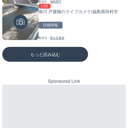
配信元：
福島県庁
配信元：
配信元：
歌舞伎町ゴジラ前ライブ
道の駅さがのせきPPカム
LIVE
LIVE
LIVE
南川 戸屋橋のライブカメラ|福島県田村市
ごろごろ茶屋のライブカメ
松江自動車道 三次東JCT
のライブカメラ|広島県三
詳細情報
詳細情報
詳細情報
配信元：
国土交通省
配信元：
配信元：
天川村役場
国土交通省 三次河川国道事務所
もっと読み込む
Sponsored Link