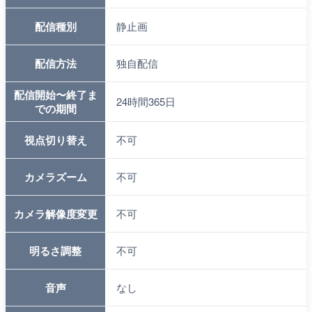
配信種別
静止画
配信方法
独自配信
配信開始〜終了ま
24時間365日
での期間
視点切り替え
不可
カメラズーム
不可
カメラ解像度変更
不可
明るさ調整
不可
音声
なし