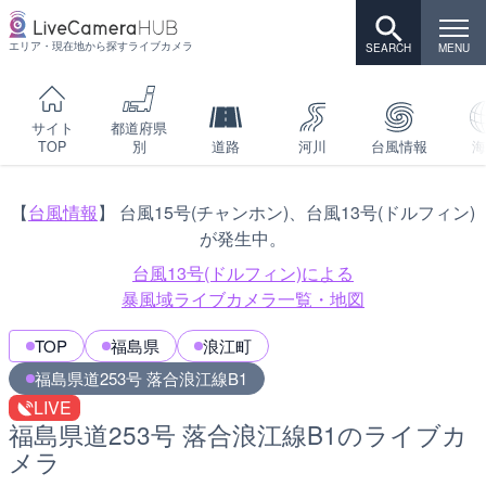
エリア・現在地から探すライブカメラ
サイト
都道府県
TOP
別
道路
河川
台風情報
海
【
台風情報
】 台風15号(チャンホン)、台風13号(ドルフィン)
が発生中。
台風13号(ドルフィン)による
暴風域ライブカメラ一覧・地図
TOP
福島県
浪江町
福島県道253号 落合浪江線B1
LIVE
福島県道253号 落合浪江線B1のライブカ
メラ