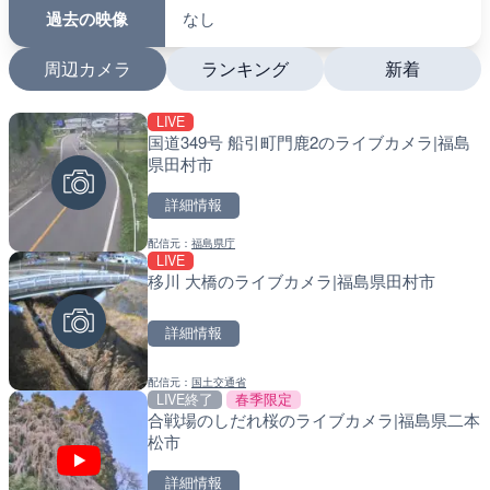
過去の映像
なし
周辺カメラ
ランキング
新着
LIVE
LIVE
LIVE
国道349号 船引町門鹿2のライブカメラ|福島
国道1号 国府津海岸のライ
南出川水門付近のライブカ
県田村市
小田原市
町
詳細情報
詳細情報
詳細情報
配信元：
福島県庁
配信元：
配信元：
神奈川県庁
日高町役場
LIVE
LIVE
LIVE
移川 大橋のライブカメラ|福島県田村市
羽田空港第2旅客ターミナ
比井川水門付近から比井崎
メラ|東京都大田区
ラ|和歌山県日高町
詳細情報
詳細情報
詳細情報
配信元：
国土交通省
配信元：
配信元：
日本テレビ
日高町役場
LIVE終了
春季限定
LIVE
LIVE
合戦場のしだれ桜のライブカメラ|福島県二本
日本全国・緊急地震速報の
小浦川水門付近から小浦海
松市
メラ|和歌山県日高町
詳細情報
詳細情報
詳細情報