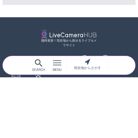
松江自動車道 三次東JCT
のライブカメラ|広島県三
詳細情報
配信元：
国土交通省 三次河川国道事務所
随時更新！現在地から探せるライブカメ
ラサイト
現在地からさがす
サイトTOP
都道府県別
道路
河川
台風情報
海外
カメラ登録