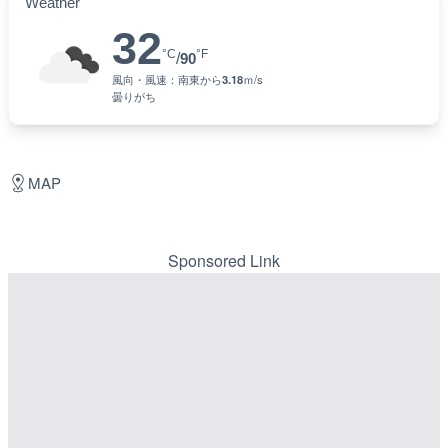
Weather
32
°C
°F
/
90
風向・風速：
南東
から
3.18
ｍ/s
曇りがち
MAP
Sponsored Link