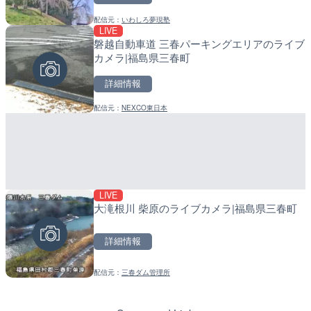
配信元：
いわしろ夢現塾
配信元：
配信元：
株式会社ティーファイブプロジ
日高町役場
LIVE
LIVE
LIVE
磐越自動車道 三春パーキングエリアのライブ
ごろごろ茶屋のライブカメ
産湯川水門付近のライブカ
カメラ|福島県三春町
町
詳細情報
詳細情報
詳細情報
配信元：
NEXCO東日本
配信元：
配信元：
天川村役場
日高町役場
LIVE
LIVE
LIVE
大滝根川 柴原のライブカメラ|福島県三春町
黒潮本陣から太平洋・久礼
導目木川 花立砂防堰堤下流
高知県中土佐町
福岡県朝倉市
詳細情報
詳細情報
詳細情報
配信元：
三春ダム管理所
配信元：
配信元：
鰹乃國の湯宿 黒潮本陣
福岡県庁県土整備部河川課
LIVE
LIVE
手結港(YASU海の駅クラブ
常呂川 鹿ノ子ダムのライブ
高知県香南市
戸町