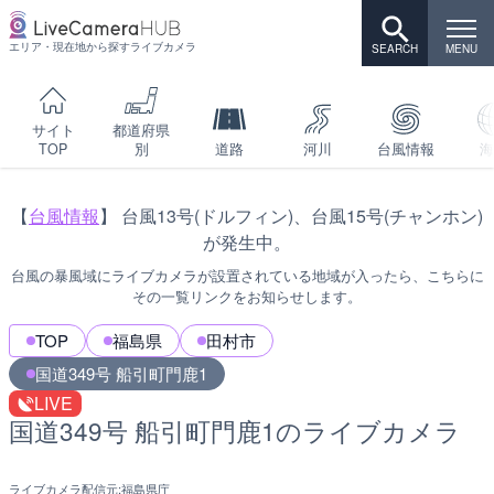
エリア・現在地から探すライブカメラ
サイト
都道府県
TOP
別
道路
河川
台風情報
海
【
台風情報
】 台風13号(ドルフィン)、台風15号(チャンホン)
が発生中。
台風の暴風域にライブカメラが設置されている地域が入ったら、こちらに
その一覧リンクをお知らせします。
TOP
福島県
田村市
国道349号 船引町門鹿1
LIVE
国道349号 船引町門鹿1のライブカメラ
ライブカメラ配信元:
福島県庁