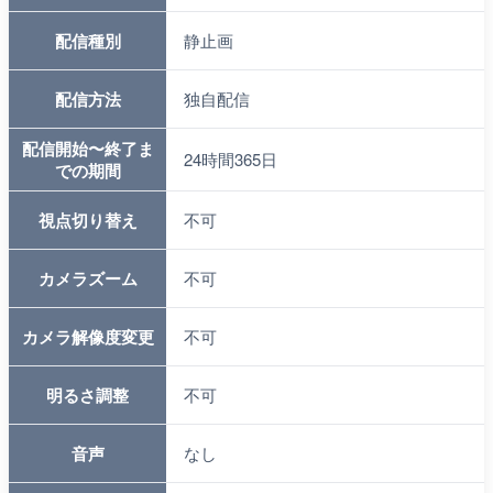
配信種別
静止画
配信方法
独自配信
配信開始〜終了ま
24時間365日
での期間
視点切り替え
不可
カメラズーム
不可
カメラ解像度変更
不可
明るさ調整
不可
音声
なし