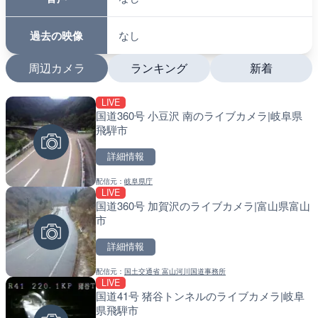
過去の映像
なし
周辺カメラ
ランキング
新着
LIVE
LIVE
LIVE
国道360号 小豆沢 南のライブカメラ|岐阜県
旧北上川 23.6k右岸のラ
南出川水門付近のライブカ
飛騨市
谷町
町
詳細情報
詳細情報
詳細情報
配信元：
岐阜県庁
配信元：
配信元：
国土交通省 北上川下流河川事
日高町役場
LIVE
LIVE
LIVE
国道360号 加賀沢のライブカメラ|富山県富山
国道186号 吉和1のライブ
比井川水門付近から比井崎
市
市市
ラ|和歌山県日高町
詳細情報
詳細情報
詳細情報
配信元：
国土交通省 富山河川国道事務所
配信元：
配信元：
広島県土木局土木整備部道路整
日高町役場
LIVE
LIVE
LIVE
国道41号 猪谷トンネルのライブカメラ|岐阜
広島県道30号 津田のライ
小浦川水門付近から小浦海
県飛騨市
日市市
メラ|和歌山県日高町