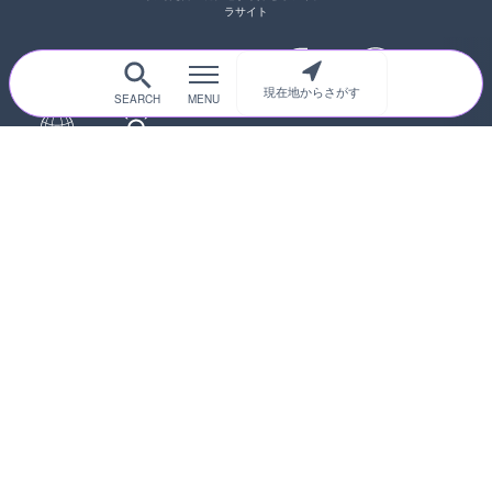
ラサイト
現在地からさがす
サイトTOP
都道府県別
道路
河川
台風情報
海外
カメラ登録
初めての方へ
運営者情報
プライバシーポリシー
© 2017-2026
ライブカメラHUB
Icons made from
svg icons
is licensed by CC BY 4.0