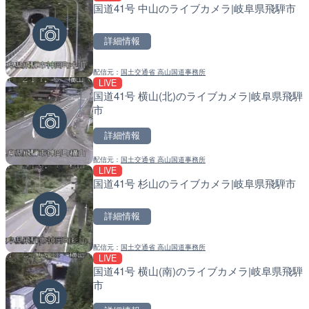
国道41号 中山のライブカメラ|岐阜県飛騨市
国道186号 栗栖のライブ
常呂川 鹿ノ子ダムのライブ
市
戸町
詳細情報
詳細情報
詳細情報
配信元：
国土交通省 高山国道事務所
配信元：
配信元：
広島県土木局土木整備部道路整
国土交通省 北海道開発局
LIVE
LIVE
LIVE
国道41号 横山(北)のライブカメラ|岐阜県飛騨
常願寺川 上滝出張所のライ
天塩川 岩尾内ダムのライブ
市
富山市
別市
詳細情報
詳細情報
詳細情報
配信元：
国土交通省 高山国道事務所
配信元：
配信元：
国土交通省 富山河川国道事務所
国土交通省 北海道開発局
LIVE
LIVE
LIVE
国道41号 杉山のライブカメラ|岐阜県飛騨市
東九州自動車道 別府湾サ
東京都品川区南大井のライ
ライブカメラ|大分県別府
川区
詳細情報
詳細情報
詳細情報
配信元：
国土交通省 高山国道事務所
配信元：
配信元：
NEXCO西日本
東京都品川区南大井ライブカメ
LIVE
LIVE
LIVE停止
国道41号 横山(南)のライブカメラ|岐阜県飛騨
忍野八海から富士山のライ
道の駅さがのせきのライブ
市
野村
市