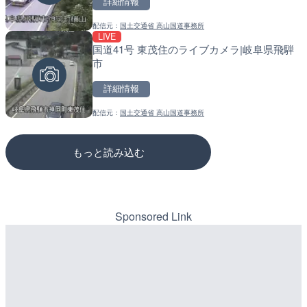
詳細情報
詳細情報
詳細情報
配信元：
国土交通省 高山国道事務所
配信元：
配信元：
FujiyamaTV - FujigokoTV
道の駅さがのせきPPカム
LIVE
LIVE
LIVE
国道41号 東茂住のライブカメラ|岐阜県飛騨
国道2号 大野支所付近のラ
松江自動車道 三次東JCT
市
廿日市市
のライブカメラ|広島県三
詳細情報
詳細情報
詳細情報
配信元：
国土交通省 高山国道事務所
配信元：
配信元：
廿日市市役所
国土交通省 三次河川国道事務所
もっと読み込む
Sponsored Link