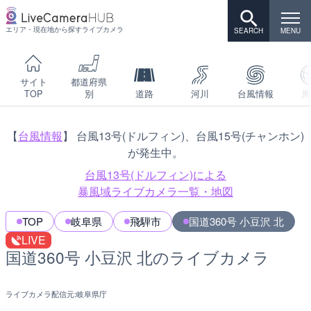
エリア・現在地から探すライブカメラ
サイト
都道府県
TOP
別
道路
河川
台風情報
海
【
台風情報
】 台風13号(ドルフィン)、台風15号(チャンホン)
が発生中。
台風13号(ドルフィン)による
暴風域ライブカメラ一覧・地図
TOP
岐阜県
飛騨市
国道360号 小豆沢 北
LIVE
国道360号 小豆沢 北のライブカメラ
ライブカメラ配信元:
岐阜県庁