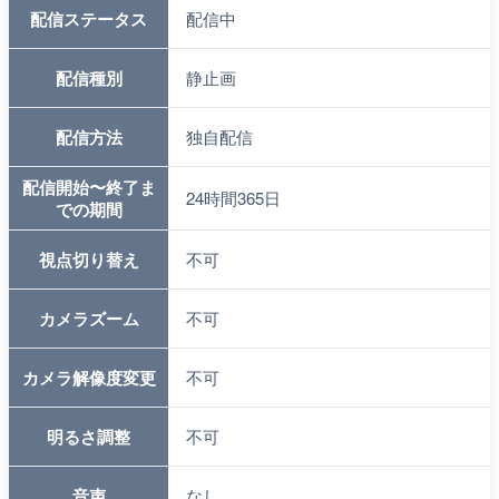
配信ステータス
配信中
配信種別
静止画
配信方法
独自配信
配信開始〜終了ま
24時間365日
での期間
視点切り替え
不可
カメラズーム
不可
カメラ解像度変更
不可
明るさ調整
不可
音声
なし