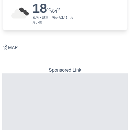
18
°C
°F
/
64
風向・風速：
南
から
2.43
ｍ/s
厚い雲
MAP
Sponsored Link