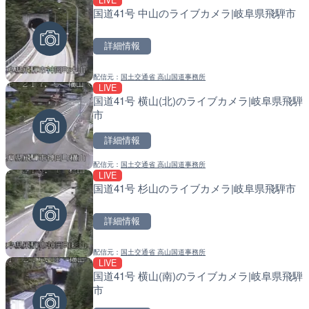
LIVE
LIVE
LIVE
国道41号 中山のライブカメラ|岐阜県飛騨市
ごろごろ茶屋のライブカメ
常呂川 鹿ノ子ダムのライブ
戸町
詳細情報
詳細情報
詳細情報
配信元：
国土交通省 高山国道事務所
配信元：
配信元：
天川村役場
国土交通省 北海道開発局
LIVE
LIVE
LIVE
国道41号 横山(北)のライブカメラ|岐阜県飛騨
手結港(YASU海の駅クラブ
天塩川 岩尾内ダムのライブ
市
高知県香南市
別市
詳細情報
詳細情報
詳細情報
配信元：
国土交通省 高山国道事務所
配信元：
配信元：
YASU海の駅CLUB
国土交通省 北海道開発局
LIVE
LIVE
LIVE
国道41号 杉山のライブカメラ|岐阜県飛騨市
琵琶湖大橋有料道路・守山
東京都品川区南大井のライ
ラ|滋賀県守山市
川区
詳細情報
詳細情報
詳細情報
配信元：
国土交通省 高山国道事務所
配信元：
配信元：
滋賀県道路公社
東京都品川区南大井ライブカメ
LIVE
LIVE
LIVE停止
国道41号 横山(南)のライブカメラ|岐阜県飛騨
名神高速道路 大津サービ
道の駅さがのせきのライブ
市
ブカメラ|滋賀県大津市
市