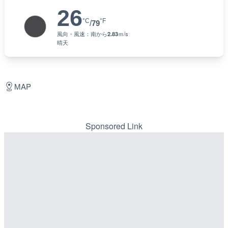
26
°C
°F
/
79
風向・風速：
南
から
2.83
ｍ/s
晴天
MAP
Sponsored Link