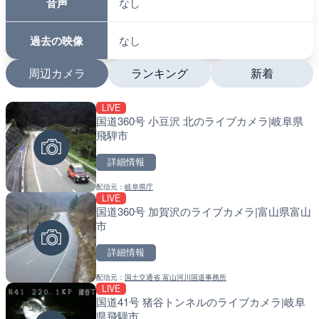
音声
なし
過去の映像
なし
周辺カメラ
ランキング
新着
LIVE
LIVE
LIVE
国道360号 小豆沢 北のライブカメラ|岐阜県
国道1号 国府津海岸のライ
南出川水門付近のライブカ
飛騨市
小田原市
町
詳細情報
詳細情報
詳細情報
配信元：
岐阜県庁
配信元：
配信元：
神奈川県庁
日高町役場
LIVE
LIVE
LIVE
国道360号 加賀沢のライブカメラ|富山県富山
十勝岳 白金模範牧場のライ
比井川水門付近から比井崎
市
美瑛町
ラ|和歌山県日高町
詳細情報
詳細情報
詳細情報
配信元：
国土交通省 富山河川国道事務所
配信元：
配信元：
気象庁
日高町役場
LIVE
LIVE
LIVE
国道41号 猪谷トンネルのライブカメラ|岐阜
羽田空港第2旅客ターミナ
小浦川水門付近から小浦海
県飛騨市
メラ|東京都大田区
メラ|和歌山県日高町