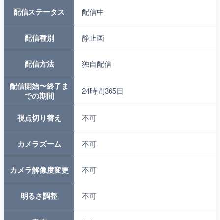
配信ステータス
配信中
配信種別
静止画
配信方法
独自配信
配信開始〜終了ま
24時間365日
での期間
視点切り替え
不可
カメラズーム
不可
カメラ解像度変更
不可
明るさ調整
不可