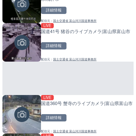
詳細情報
詳細情報
詳細情報
配信元：
国土交通省 富山河川国道事務所
配信元：
配信元：
日本テレビ
日高町役場
LIVE
LIVE
LIVE
国道41号 猪谷のライブカメラ|富山県富山市
日本全国・緊急地震速報の
産湯川水門付近のライブカ
町
詳細情報
詳細情報
詳細情報
配信元：
国土交通省 富山河川国道事務所
配信元：
配信元：
株式会社ティーファイブプロジ
日高町役場
LIVE
LIVE終了
LIVE
国道360号 蟹寺のライブカメラ|富山県富山市
BRびわこよりびわ湖大花
導目木川 花立砂防堰堤下流
メラ|滋賀県大津市
福岡県朝倉市
詳細情報
詳細情報
詳細情報
配信元：
国土交通省 富山河川国道事務所
配信元：
配信元：
ボートレースびわこ【公式サブ
福岡県庁県土整備部河川課