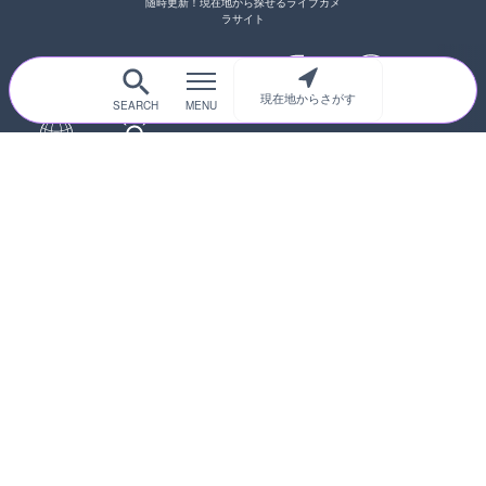
随時更新！現在地から探せるライブカメ
ラサイト
現在地からさがす
サイトTOP
都道府県別
道路
河川
台風情報
海外
カメラ登録
初めての方へ
運営者情報
プライバシーポリシー
© 2017-2026
ライブカメラHUB
Icons made from
svg icons
is licensed by CC BY 4.0