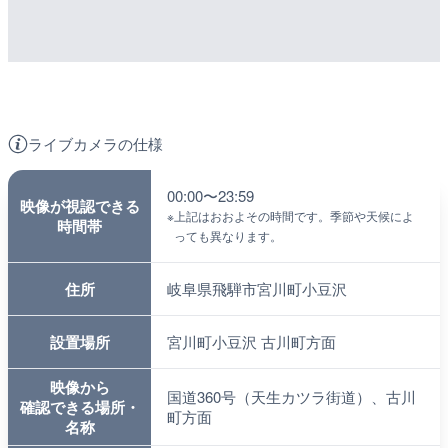
ライブカメラの仕様
00:00〜23:59
映像が視認できる
※
上記はおおよその時間です。季節や天候によ
時間帯
っても異なります。
住所
岐阜県飛騨市宮川町小豆沢
設置場所
宮川町小豆沢 古川町方面
映像から
国道360号（天生カツラ街道）、古川
確認できる場所・
町方面
名称