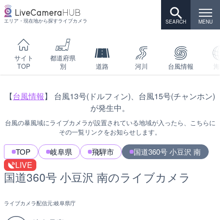
エリア・現在地から探すライブカメラ
サイト
都道府県
TOP
別
道路
河川
台風情報
海
【
台風情報
】 台風13号(ドルフィン)、台風15号(チャンホン)
が発生中。
台風の暴風域にライブカメラが設置されている地域が入ったら、こちらに
その一覧リンクをお知らせします。
TOP
岐阜県
飛騨市
国道360号 小豆沢 南
LIVE
国道360号 小豆沢 南のライブカメラ
ライブカメラ配信元:
岐阜県庁