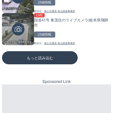
詳細情報
詳細情報
詳細情報
配信元：
国土交通省 高山国道事務所
配信元：
配信元：
NEXCO西日本
道の駅さがのせきPPカム
LIVE
LIVE
LIVE
国道41号 東茂住のライブカメラ|岐阜県飛騨
Impaxビル付近から歌舞
松江自動車道 三次東JCT
市
カメラ|東京都新宿区
のライブカメラ|広島県三
詳細情報
詳細情報
詳細情報
配信元：
国土交通省 高山国道事務所
配信元：
配信元：
歌舞伎町ゴジラ前ライブ
国土交通省 三次河川国道事務所
もっと読み込む
Sponsored Link