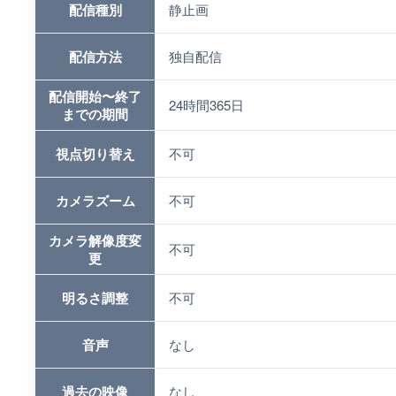
配信種別
静止画
配信方法
独自配信
配信開始〜終了
24時間365日
までの期間
視点切り替え
不可
カメラズーム
不可
カメラ解像度変
不可
更
明るさ調整
不可
音声
なし
過去の映像
なし