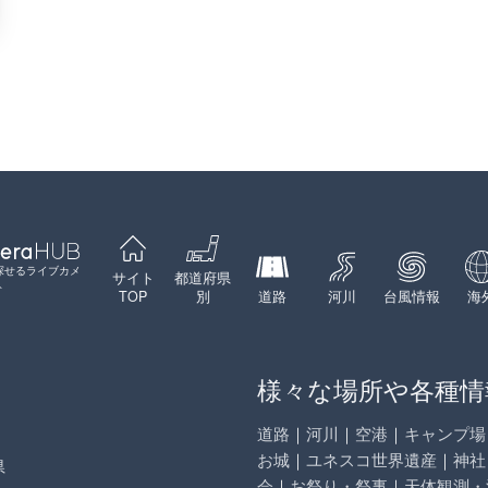
探せるライブカメ
サイト
都道府県
ト
TOP
別
道路
河川
台風情報
海
様々な場所や各種情
道路
｜
河川
｜
空港
｜
キャンプ場
お城
｜
ユネスコ世界遺産
｜
神社
県
会
｜
お祭り・祭事
｜
天体観測・