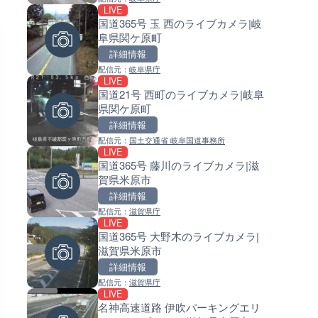
LIVE
LIVE
LIVE
国道365号 玉 西のライブカメラ|岐
国道186号 吉和1のライブカメ
常呂川 鹿ノ子ダムのライブカメ
阜県関ケ原町
島県廿日市市
北海道置戸町
詳細情報
詳細情報
詳細情報
配信元：
岐阜県庁
配信元：
配信元：
広島県土木局土木整備部道路整
国土交通省 北海道開発局
LIVE
LIVE
LIVE
国道21号 西町のライブカメラ|岐阜
東京都道405号外濠環状線 市
天塩川 岩尾内ダムのライブカメ
県関ケ原町
町のライブカメラ|東京都新宿
北海道士別市
詳細情報
詳細情報
詳細情報
配信元：
国土交通省 岐阜国道事務所
配信元：
配信元：
よつやの窓 TOKYO YOTSUYA L
国土交通省 北海道開発局
LIVE
LIVE
LIVE
CAMERA Full HD
国道365号 藤川のライブカメラ|滋
石狩川 石狩河口のライブカメラ
東京都品川区南大井のライブ
賀県米原市
海道石狩市
ラ|東京都品川区
詳細情報
詳細情報
詳細情報
配信元：
滋賀県庁
配信元：
配信元：
国土交通省 北海道開発局
東京都品川区南大井ライブカメ
LIVE
LIVE
LIVE停止
国道365号 大野木のライブカメラ|
穂波川 秋松橋付近のライブカメ
道の駅さがのせきのライブカメ
滋賀県米原市
福岡県飯塚市
大分県大分市
詳細情報
詳細情報
詳細情報
配信元：
滋賀県庁
配信元：
配信元：
国土交通省 遠賀川河川事務所
道の駅さがのせきPPカム
LIVE
LIVE
LIVE
名神高速道路 伊吹パーキングエリ
北上川 横石のライブカメラ|岩
松江自動車道 三次東JCT・イ