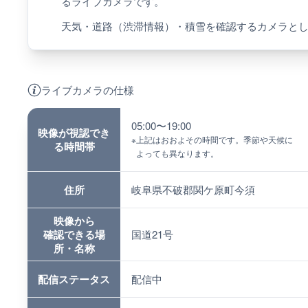
るライブカメラです。
天気・道路（渋滞情報）・積雪を確認するカメラと
ライブカメラの仕様
05:00〜19:00
映像が視認でき
※
上記はおおよその時間です。季節や天候に
る時間帯
よっても異なります。
住所
岐阜県不破郡関ケ原町今須
映像から
確認できる場
国道21号
所・名称
配信ステータス
配信中