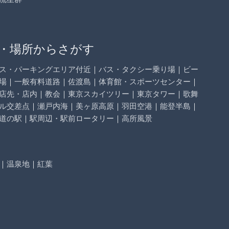
・場所からさがす
ス・パーキングエリア付近
｜
バス・タクシー乗り場
｜
ビー
場
｜
一般有料道路
｜
佐渡島
｜
体育館・スポーツセンター
｜
店先・店内
｜
教会
｜
東京スカイツリー
｜
東京タワー
｜
歌舞
ル交差点
｜
瀬戸内海
｜
美ヶ原高原
｜
羽田空港
｜
能登半島
｜
道の駅
｜
駅周辺・駅前ロータリー
｜
高所風景
｜
温泉地
｜
紅葉