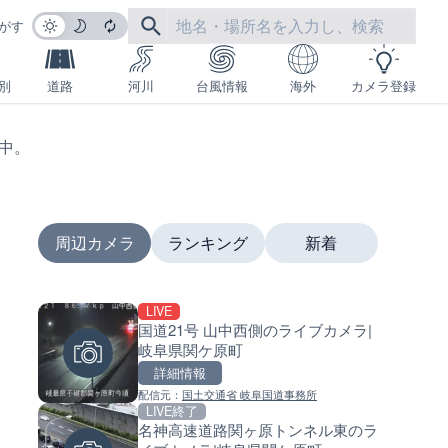
がす
別
道路
河川
台風情報
海外
カメラ登録
生中。
周辺カメラ
ランキング
新着
LIVE
LIVE
LIVE
国道21号 山中西側のライブカメラ|
多摩川 日野橋水位観測所のラ
南出川水門付近のライブカメラ
岐阜県関ケ原町
カメラ|東京都立川市
歌山県日高町
詳細情報
詳細情報
詳細情報
配信元：
国土交通省 岐阜国道事務所
配信元：
配信元：
国土交通省 京浜河川事務所
日高町役場
LIVE終了
LIVE
LIVE
名神高速道路関ヶ原トンネル東のラ
広島県道30号 津田のライブカメ
比井川水門付近から比井崎海