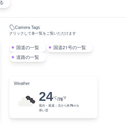
る
Camera Tags
クリックして各一覧をご覧いただけます
国道の一覧
国道21号の一覧
道路の一覧
Weather
24
°C
°F
/
76
風向・風速：
北
から
0.76
ｍ/s
厚い雲