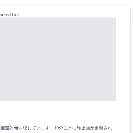
sored Link
、
国道21号
を映しています。10分ごとに静止画が更新され