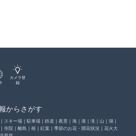
カメラ登
外
録
報からさがす
｜
スキー場
｜
駐車場
｜
鉄道
｜
夜景
｜
海
｜
港
｜
滝
｜
山
｜
湖
｜
｜
寺院
｜
離島
｜
桜
｜
紅葉
｜
季節のお花・開花状況
｜
花火大
流星群