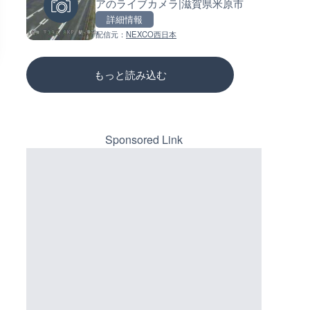
アのライブカメラ|滋賀県米原市
一関市
ーチェンジのライブカメラ|広
三次市
詳細情報
詳細情報
詳細情報
配信元：
NEXCO西日本
配信元：
配信元：
国土交通省 岩手河川国道事務所
国土交通省 三次河川国道事務所
もっと読み込む
Sponsored Link