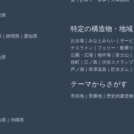
川県
特定の構造物・地域
県
｜
静岡県
｜
愛知県
お台場
｜
みなとみらい
｜
サービ
ナスライン
｜
フェリー・船乗り
公園・広場
｜
地中海
｜
富士山
｜
山県
伎町
｜
江ノ島
｜
渋谷スクランブ
芦ノ湖
｜
草津温泉
｜
貯水ダム
｜
テーマからさがす
市街地
｜
景勝地
｜
歴史的建造物
島県
｜
沖縄県