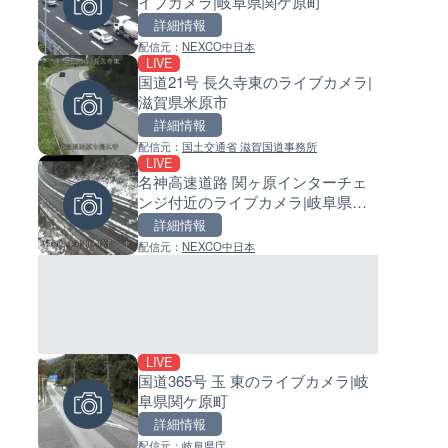
イブカメラ|岐阜県関ケ原町
広島県廿日市市
イブカメラ|和歌山県日高町
詳細情報
詳細情報
詳細情報
配信元：
NEXCO中日本
配信元：
配信元：
広島県土木局土木整備部道路整
日高町役場
LIVE
LIVE
LIVE
国道21号 長久寺東のライブカメラ|
旧北上川 神取橋上流のライブ
小浦川水門付近から小浦海水
滋賀県米原市
ラ|宮城県石巻市
ライブカメラ|和歌山県日高町
詳細情報
詳細情報
詳細情報
配信元：
国土交通省 滋賀国道事務所
配信元：
配信元：
国土交通省 北上川下流河川事務
日高町役場
LIVE
LIVE
LIVE
名神高速道路 関ヶ原インターチェ
旧北上川 23.6k右岸のライブカ
産湯川水門付近のライブカメラ
ンジ付近のライブカメラ|岐阜県関
宮城県涌谷町
歌山県日高町
ケ原町
詳細情報
詳細情報
詳細情報
配信元：
NEXCO中日本
配信元：
配信元：
国土交通省 北上川下流河川事務
日高町役場
LIVE
LIVE
LIVE
国道365号 玉 東のライブカメラ|岐
串良川 岡崎のライブカメラ|鹿
導目木川 花立砂防堰堤下流の
阜県関ケ原町
県鹿屋市
ブカメラ|福岡県朝倉市
詳細情報
詳細情報
詳細情報
配信元：
岐阜県庁
配信元：
配信元：
国土交通省 大隅河川国道事務所
福岡県庁県土整備部河川課