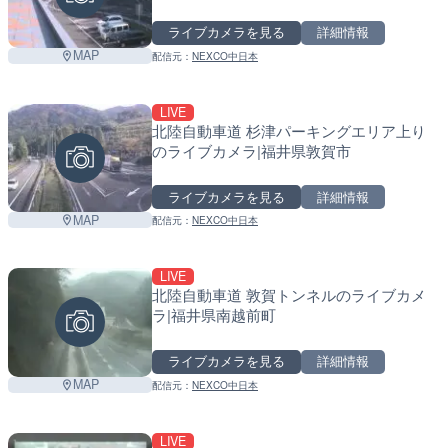
ライブカメラを見る
詳細情報
MAP
配信元：
NEXCO中日本
LIVE
北陸自動車道 杉津パーキングエリア上り
のライブカメラ|福井県敦賀市
ライブカメラを見る
詳細情報
MAP
配信元：
NEXCO中日本
LIVE
北陸自動車道 敦賀トンネルのライブカメ
ラ|福井県南越前町
ライブカメラを見る
詳細情報
MAP
配信元：
NEXCO中日本
LIVE