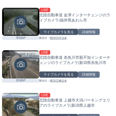
LIVE
北陸自動車道 金津インターチェンジのラ
イブカメラ|福井県あわら市
ライブカメラを見る
詳細情報
MAP
配信元：
NEXCO中日本
LIVE
北陸自動車道 糸魚川市親不知インターチ
ェンジのライブカメラ|新潟県糸魚川市
ライブカメラを見る
詳細情報
MAP
配信元：
NEXCO東日本
LIVE
北陸自動車道 上越市大潟パーキングエリ
アのライブカメラ|新潟県上越市