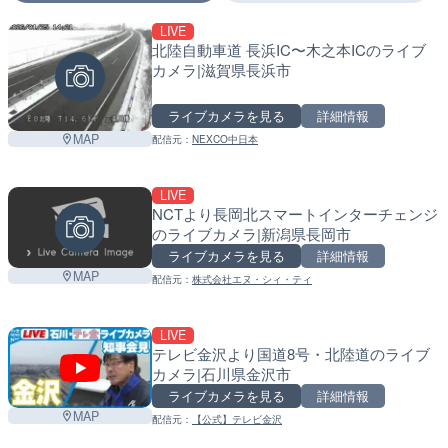
LIVE
マーカーをタップするとライブカメラの詳細が表示さ
北陸自動車道 長浜IC〜木之本ICのライブ
カメラ|滋賀県長浜市
+
ライブカメラを見る
詳細情報
−
MAP
配信元：
NEXCO中日本
LIVE
NCTより長岡北スマートインターチェンジ
のライブカメラ|新潟県長岡市
ライブカメラを見る
詳細情報
MAP
配信元：
株式会社エヌ・シィ・ティ
LIVE
テレビ金沢より国道8号・北陸道のライブ
カメラ|石川県金沢市
ライブカメラを見る
詳細情報
MAP
配信元：
【公式】テレビ金沢