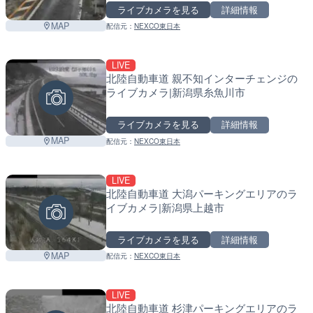
ライブカメラを見る
詳細情報
MAP
配信元：
NEXCO東日本
LIVE
北陸自動車道 親不知インターチェンジの
ライブカメラ|新潟県糸魚川市
ライブカメラを見る
詳細情報
MAP
配信元：
NEXCO東日本
LIVE
北陸自動車道 大潟パーキングエリアのラ
イブカメラ|新潟県上越市
ライブカメラを見る
詳細情報
MAP
配信元：
NEXCO東日本
LIVE
北陸自動車道 杉津パーキングエリアのラ