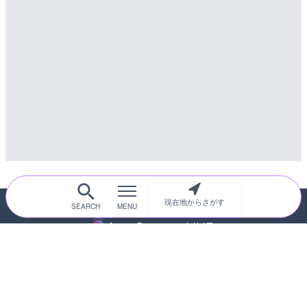
詳細情報
配信元：
天川村役場
配信元：
国土交通省 三次河川国道事務所
現在地からさがす
随時更新！現在地から探せるライブカメ
ラサイト
サイトTOP
都道府県別
道路
河川
台風情報