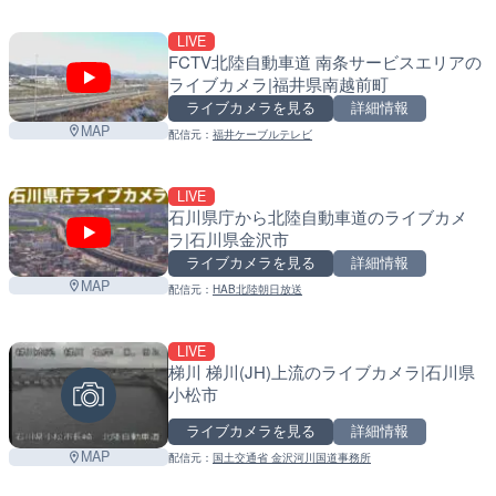
LIVE
FCTV北陸自動車道 南条サービスエリアの
ライブカメラ|福井県南越前町
ライブカメラを見る
詳細情報
MAP
配信元：
福井ケーブルテレビ
LIVE
石川県庁から北陸自動車道のライブカメ
ラ|石川県金沢市
ライブカメラを見る
詳細情報
MAP
配信元：
HAB北陸朝日放送
LIVE
梯川 梯川(JH)上流のライブカメラ|石川県
小松市
ライブカメラを見る
詳細情報
MAP
配信元：
国土交通省 金沢河川国道事務所