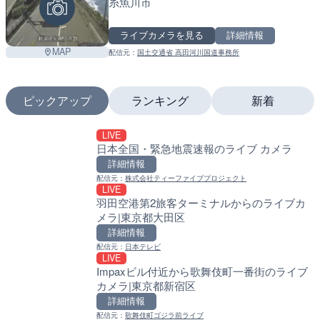
糸魚川市
ライブカメラを見る
詳細情報
MAP
配信元：
国土交通省 高田河川国道事務所
ピックアップ
ランキング
新着
LIVE
LIVE
LIVE
日本全国・緊急地震速報のライブ カメラ
沖永良部島海岸のライブカ
南出川水門付近のライブカ
町
町
詳細情報
詳細情報
詳細情報
配信元：
株式会社ティーファイブプロジェクト
LIVE
配信元：
配信元：
和泊町
日高町役場
羽田空港第2旅客ターミナルからのライブカ
LIVE
LIVE
メラ|東京都大田区
徳之島町亀津のライブカメ
比井川水門付近から比井崎
町
ラ|和歌山県日高町
詳細情報
詳細情報
詳細情報
配信元：
日本テレビ
LIVE
配信元：
配信元：
Tokki Works
日高町役場
Impaxビル付近から歌舞伎町一番街のライブ
LIVE停止
LIVE
カメラ|東京都新宿区
内海海水浴場のライブカメ
小浦川水門付近から小浦海
メラ|和歌山県日高町
詳細情報
詳細情報
詳細情報
配信元：
歌舞伎町ゴジラ前ライブ
配信元：
南知多町観光協会