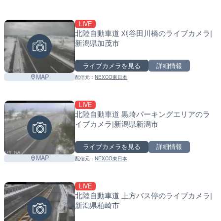
LIVE
北陸自動車道 刈谷田川橋のライブカメラ|
新潟県加茂市
ライブカメラを見る
詳細情報
MAP
配信元：
NEXCO東日本
LIVE
北陸自動車道 黒埼パーキングエリアのラ
イブカメラ|新潟県新潟市
ライブカメラを見る
詳細情報
MAP
配信元：
NEXCO東日本
LIVE
北陸自動車道 上方バス停のライブカメラ|
新潟県柏崎市