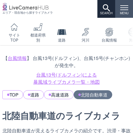
エリア・現在地から探すライブカメラ
サイト
都道府県
TOP
別
道路
河川
台風情報
海
【
台風情報
】 台風13号(ドルフィン)、台風15号(チャンホン)
が発生中。
台風13号(ドルフィン)による
暴風域ライブカメラ一覧・地図
TOP
道路
高速道路
北陸自動車道
北陸自動車道のライブカメラ
北陸自動車道が見えるライブカメラの紹介です。渋滞・事故