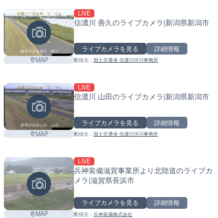
LIVE
信濃川 善久のライブカメラ|新潟県新潟市
ライブカメラを見る
詳細情報
MAP
配信元：
国土交通省 信濃川河川事務所
LIVE
信濃川 山田のライブカメラ|新潟県新潟市
ライブカメラを見る
詳細情報
MAP
配信元：
国土交通省 信濃川河川事務所
LIVE
兵神装備滋賀事業所より北陸道のライブカ
メラ|滋賀県長浜市
ライブカメラを見る
詳細情報
MAP
配信元：
兵神装備株式会社