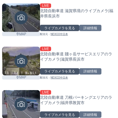
LIVE
北陸自動車道 滋賀県境のライブカメラ|福
井県長浜市
ライブカメラを見る
詳細情報
MAP
配信元：
NEXCO中日本
LIVE
北陸自動車道 賤ヶ岳サービスエリアのラ
イブカメラ|滋賀県長浜市
ライブカメラを見る
詳細情報
MAP
配信元：
NEXCO中日本
LIVE
北陸自動車道 刀根パーキングエリアのラ
イブカメラ|福井県敦賀市
ライブカメラを見る
詳細情報