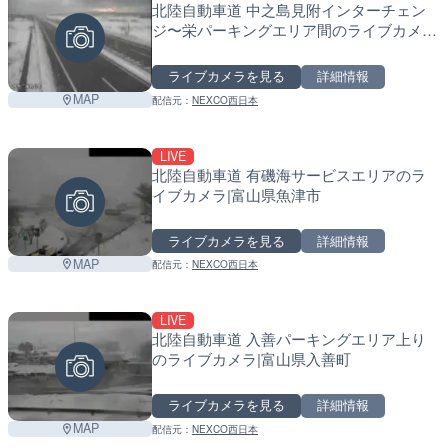
北陸自動車道 中之島見附インターチェン
ジ〜栄パーキングエリア間のライブカメ
ラ|新潟県三条市
ライブカメラを見る
詳細情報
MAP
配信元：
NEXCO西日本
LIVE
北陸自動車道 有磯海サービスエリアのラ
イブカメラ|富山県魚津市
ライブカメラを見る
詳細情報
MAP
配信元：
NEXCO西日本
LIVE
北陸自動車道 入善パーキングエリア上り
のライブカメラ|富山県入善町
ライブカメラを見る
詳細情報
MAP
配信元：
NEXCO西日本