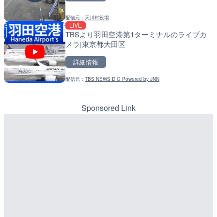
配信元：
株式会社ティーファイブプロジ
LIVE
配信元：
国土交通省 北海道開発局
喜界島の町内ライブカメラ
配信元：
天川村役場
LIVE
LIVE
天塩川 岩尾内ダムのライブ
TBSより羽田空港第1ターミナルのライブカ
別市
詳細情報
メラ|東京都大田区
詳細情報
詳細情報
配信元：
喜界町
LIVE終了
配信元：
国土交通省 北海道開発局
東京タワーと竹芝桟橋のラ
配信元：
TBS NEWS DIG Powered by JNN
LIVE
港区
東京都品川区南大井のライ
川区
Sponsored Link
詳細情報
詳細情報
配信元：
ちんあなご
LIVE
配信元：
東京都品川区南大井ライブカメ
RBCより那覇空港のライブ
LIVE停止
覇市
道の駅さがのせきのライブ
市
詳細情報
詳細情報
配信元：
道の駅さがのせきPPカム
配信元：
【琉球放送】RBC NEWS
LIVE
LIVE
松江自動車道 三次東JCT
ごろごろ茶屋のライブカメ
のライブカメラ|広島県三
詳細情報