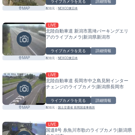
ライブカメラを見る
詳細情報
MAP
配信元：
NEXCO東日本
LIVE
北陸自動車道 新潟市黒埼パーキングエリ
アのライブカメラ|新潟県新潟市
ライブカメラを見る
詳細情報
MAP
配信元：
NEXCO東日本
LIVE
北陸自動車道 長岡市中之島見附インター
チェンジのライブカメラ|新潟県長岡市
ライブカメラを見る
詳細情報
MAP
配信元：
国土交通省 長岡国道事務所
LIVE
国道8号 糸魚川市歌のライブカメラ|新潟県