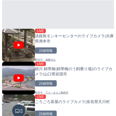
LIVE
配信元：
日高町役場
手結港(YASU海の駅クラブ
LIVE
高知県香南市
産湯川水門付近のライブカ
町
詳細情報
詳細情報
配信元：
YASU海の駅CLUB
配信元：
日高町役場
LIVE
淡路島モンキーセンターのライブカメラ|兵庫
県洲本市
詳細情報
LIVE
羽田空港第2旅客ターミナ
配信元：
淡路ザル
LIVE
LIVE
メラ|東京都大田区
導目木川 花立砂防堰堤下流
錦川 錦帯橋(錦帯橋のう飼乗り場)のライブカ
福岡県朝倉市
メラ|山口県岩国市
詳細情報
詳細情報
詳細情報
配信元：
日本テレビ
LIVE
配信元：
福岡県庁県土整備部河川課
日本全国・緊急地震速報の
配信元：
アイ・キャン制作G
LIVE
LIVE
常呂川 鹿ノ子ダムのライブ
ごろごろ茶屋のライブカメラ|奈良県天川村
戸町
詳細情報
詳細情報
詳細情報