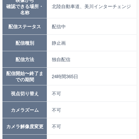
映像から
確認できる場所・
北陸自動車道、美川インターチェンジ
名称
配信ステータス
配信中
配信種別
静止画
配信方法
独自配信
配信開始〜終了ま
24時間365日
での期間
視点切り替え
不可
カメラズーム
不可
カメラ解像度変更
不可