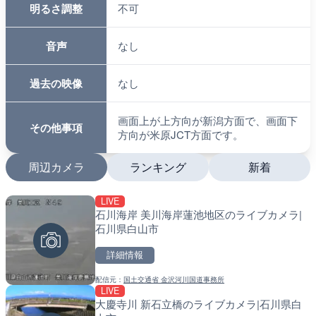
明るさ調整
不可
音声
なし
過去の映像
なし
画面上が上方向が新潟方面で、画面下
その他事項
方向が米原JCT方面です。
周辺カメラ
ランキング
新着
LIVE
LIVE
LIVE
石川海岸 美川海岸蓮池地区のライブカメラ|
国道1号 国府津海岸のライ
南出川水門付近のライブカ
石川県白山市
小田原市
町
詳細情報
詳細情報
詳細情報
配信元：
国土交通省 金沢河川国道事務所
配信元：
配信元：
神奈川県庁
日高町役場
LIVE
LIVE
LIVE
大慶寺川 新石立橋のライブカメラ|石川県白
羽田空港第2旅客ターミナ
比井川水門付近から比井崎