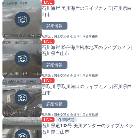
LIVE
LIVE
LIVE
石川海岸 美川海岸のライブカメラ|石川県白
手結港(YASU海の駅クラブ
導目木川 花立砂防堰堤下流
山市
高知県香南市
福岡県朝倉市
詳細情報
詳細情報
詳細情報
配信元：
国土交通省 金沢河川国道事務所
配信元：
配信元：
YASU海の駅CLUB
福岡県庁県土整備部河川課
LIVE
LIVE
LIVE
石川海岸 松任海岸松本地区のライブカメラ|
黒潮本陣から太平洋・久礼
常呂川 鹿ノ子ダムのライブ
石川県白山市
高知県中土佐町
戸町
詳細情報
詳細情報
詳細情報
配信元：
国土交通省 金沢河川国道事務所
配信元：
配信元：
鰹乃國の湯宿 黒潮本陣
国土交通省 北海道開発局
LIVE
LIVE
LIVE
手取川 手取川河口のライブカメラ|石川県白
Impaxビル付近から歌舞
天塩川 岩尾内ダムのライブ
山市
カメラ|東京都新宿区
別市
詳細情報
詳細情報
詳細情報
配信元：
国土交通省 金沢河川国道事務所
配信元：
配信元：
歌舞伎町ゴジラ前ライブ
国土交通省 北海道開発局
LIVE
冬季限定
LIVE
LIVE
石川県道103号 美川アンダーのライブカメラ|
原爆ドームのライブカメラ
東京都品川区南大井のライ
石川県白山市
川区