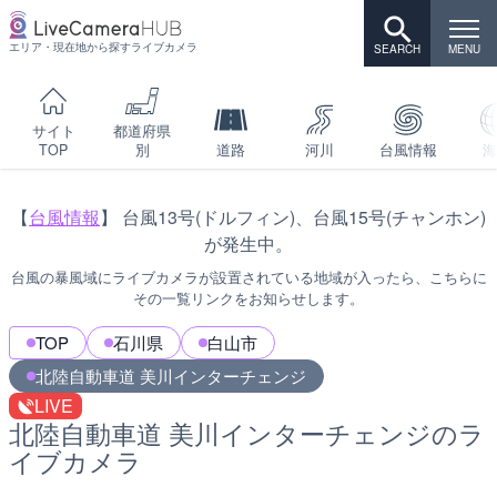
エリア・現在地から探すライブカメラ
サイト
都道府県
TOP
別
道路
河川
台風情報
海
【
台風情報
】 台風13号(ドルフィン)、台風15号(チャンホン)
が発生中。
台風の暴風域にライブカメラが設置されている地域が入ったら、こちらに
その一覧リンクをお知らせします。
TOP
石川県
白山市
北陸自動車道 美川インターチェンジ
LIVE
北陸自動車道 美川インターチェンジのラ
イブカメラ