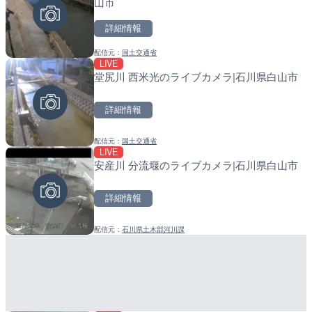
山市
メラ|東京都大田区
ラ|和歌山県日高町
詳細情報
詳細情報
詳細情報
配信元：
国土交通省
配信元：
配信元：
日本テレビ
日高町役場
LIVE
LIVE
LIVE
堂尻川 西米光のライブカメラ|石川県白山市
日本全国・緊急地震速報の
小浦川水門付近から小浦海
メラ|和歌山県日高町
詳細情報
詳細情報
詳細情報
配信元：
国土交通省
配信元：
配信元：
株式会社ティーファイブプロジ
日高町役場
LIVE
LIVE
LIVE
安産川 分流堰のライブカメラ|石川県白山市
ごろごろ茶屋のライブカメ
産湯川水門付近のライブカ
町
詳細情報
詳細情報
詳細情報
配信元：
石川県土木部河川課
配信元：
配信元：
天川村役場
日高町役場