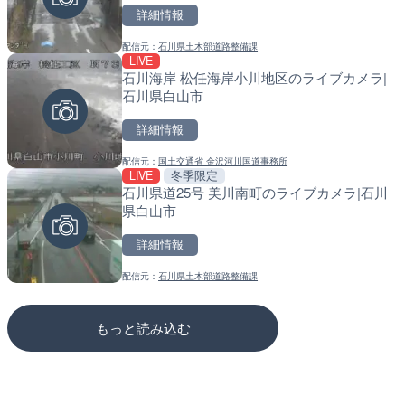
詳細情報
詳細情報
詳細情報
配信元：
石川県土木部道路整備課
配信元：
配信元：
株式会社ミックス
東京都品川区南大井ライブカメ
LIVE
LIVE
LIVE停止
石川海岸 松任海岸小川地区のライブカメラ|
知内川 上開田橋のライブカ
道の駅さがのせきのライブ
石川県白山市
市
市
詳細情報
詳細情報
詳細情報
配信元：
国土交通省 金沢河川国道事務所
配信元：
配信元：
高島市役所 政策部 危機管理局
道の駅さがのせきPPカム
LIVE
冬季限定
LIVE停止
LIVE
石川県道25号 美川南町のライブカメラ|石川
内海海水浴場のライブカメ
松江自動車道 三次東JCT
県白山市
のライブカメラ|広島県三
詳細情報
詳細情報
詳細情報
配信元：
石川県土木部道路整備課
配信元：
配信元：
南知多町観光協会
国土交通省 三次河川国道事務所
もっと読み込む