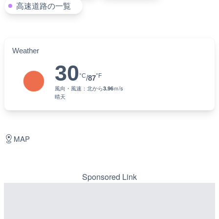
高速道路の一覧
Weather
30
°C
°F
/
87
風向・風速：
北
から
3.96
ｍ/s
晴天
MAP
Sponsored Link