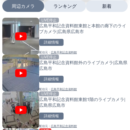
周辺カメラ
ランキング
新着
LIVE停止
LIVE
LIVE
広島平和記念資料館東館と本館の廊下のライ
ATISより保土ヶ谷バイパ
南出川水門付近のライブカ
ブカメラ|広島県広島市
ェンジのライブカメラ|神
町
詳細情報
詳細情報
詳細情報
配信元：
広島平和記念資料館
配信元：
配信元：
日本エンタープライズ株式会社
日高町役場
LIVE停止
LIVE
LIVE
広島平和記念資料館外のライブカメラ|広島県
日本全国・緊急地震速報の
比井川水門付近から比井崎
広島市
ラ|和歌山県日高町
詳細情報
詳細情報
詳細情報
配信元：
広島平和記念資料館
配信元：
配信元：
株式会社ティーファイブプロジ
日高町役場
LIVE停止
LIVE
LIVE
広島平和記念資料館東館1階のライブカメラ|
羽田空港第2旅客ターミナ
小浦川水門付近から小浦海
広島県広島市
メラ|東京都大田区
メラ|和歌山県日高町
詳細情報
詳細情報
詳細情報
配信元：
広島平和記念資料館
配信元：
配信元：
日本テレビ
日高町役場