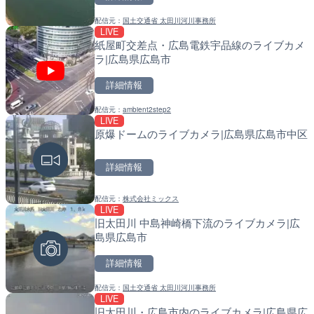
配信元：
国土交通省 太田川河川事務所
配信元：
配信元：
天川村役場
国土交通省 北海道開発局
LIVE
LIVE
LIVE
紙屋町交差点・広島電鉄宇品線のライブカメ
TBSより羽田空港第1ター
天塩川 岩尾内ダムのライブ
ラ|広島県広島市
メラ|東京都大田区
別市
詳細情報
詳細情報
詳細情報
配信元：
ambient2step2
配信元：
配信元：
TBS NEWS DIG Powered by J
国土交通省 北海道開発局
LIVE
LIVE
LIVE
原爆ドームのライブカメラ|広島県広島市中区
知内川 上開田橋のライブカ
東京都品川区南大井のライ
市
川区
詳細情報
詳細情報
詳細情報
配信元：
株式会社ミックス
配信元：
配信元：
高島市役所 政策部 危機管理局
東京都品川区南大井ライブカメ
LIVE
LIVE
LIVE停止
旧太田川 中島神崎橋下流のライブカメラ|広
水窪川 水窪大橋のライブカ
道の駅さがのせきのライブ
島県広島市
市
市
詳細情報
詳細情報
詳細情報
配信元：
国土交通省 太田川河川事務所
配信元：
配信元：
静岡県交通基盤部河川砂防局土
道の駅さがのせきPPカム
LIVE
LIVE
LIVE
旧太田川・広島市内のライブカメラ|広島県広
国道406号 菅平のライブ
松江自動車道 三次東JCT