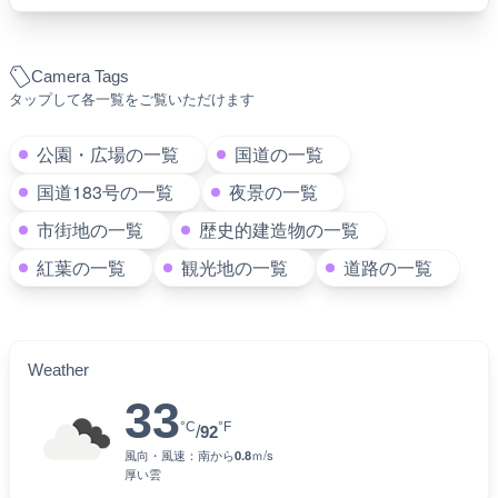
Camera Tags
タップして各一覧をご覧いただけます
公園・広場の一覧
国道の一覧
国道183号の一覧
夜景の一覧
市街地の一覧
歴史的建造物の一覧
紅葉の一覧
観光地の一覧
道路の一覧
Weather
33
°C
°F
/
92
風向・風速：
南
から
0.8
ｍ/s
厚い雲