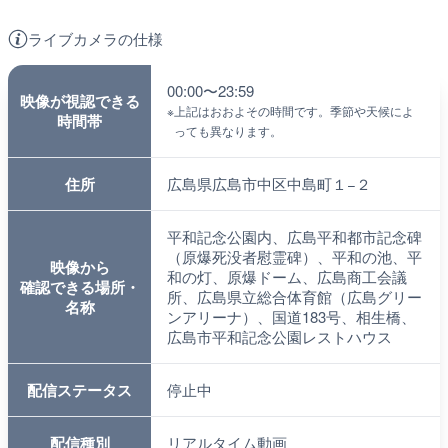
ライブカメラの仕様
00:00〜23:59
映像が視認できる
※
上記はおおよその時間です。季節や天候によ
時間帯
っても異なります。
住所
広島県広島市中区中島町１−２
平和記念公園内、広島平和都市記念碑
（原爆死没者慰霊碑）、平和の池、平
映像から
和の灯、原爆ドーム、広島商工会議
確認できる場所・
所、広島県立総合体育館（広島グリー
名称
ンアリーナ）、国道183号、相生橋、
広島市平和記念公園レストハウス
配信ステータス
停止中
配信種別
リアルタイム動画