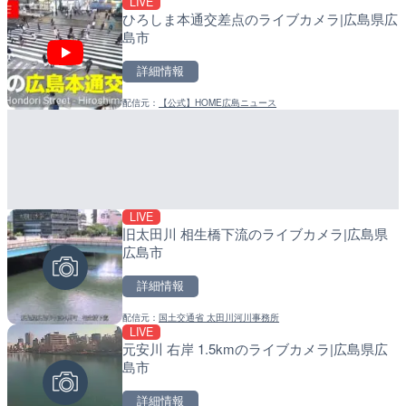
LIVE
LIVE
LIVE
ひろしま本通交差点のライブカメラ|広島県広
知床峠展望台・国道334号
産湯川水門付近のライブカ
島市
ラ|北海道羅臼町
町
詳細情報
詳細情報
詳細情報
配信元：
【公式】HOME広島ニュース
配信元：
配信元：
一般国道334号斜里～ウトロ間
日高町役場
LIVE
LIVE終了
LIVE
旧太田川 相生橋下流のライブカメラ|広島県
水晶浜海水浴場のライブカ
導目木川 花立砂防堰堤下流
広島市
福岡県朝倉市
詳細情報
詳細情報
詳細情報
配信元：
国土交通省 太田川河川事務所
配信元：
配信元：
美浜町
福岡県庁県土整備部河川課
LIVE
LIVE
LIVE
元安川 右岸 1.5kmのライブカメラ|広島県広
ごろごろ茶屋のライブカメ
常呂川 鹿ノ子ダムのライブ
島市
戸町
詳細情報
詳細情報
詳細情報