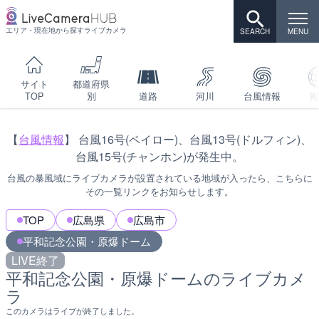
エリア・現在地から探すライブカメラ
サイト
都道府県
TOP
別
道路
河川
台風情報
海
【
台風情報
】 台風16号(ペイロー)、台風13号(ドルフィン)、
台風15号(チャンホン)が発生中。
台風の暴風域にライブカメラが設置されている地域が入ったら、こちらに
その一覧リンクをお知らせします。
TOP
広島県
広島市
平和記念公園・原爆ドーム
LIVE終了
平和記念公園・原爆ドームのライブカメ
ラ
このカメラはライブが終了しました。