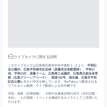
ライブカメラに関する説明
このライブカメラは広島県広島市中区中島町１−２より、
平和記
念公園内、広島平和都市記念碑（原爆死没者慰霊碑）、平和の
池、平和の灯、原爆ドーム、広島商工会議所、広島県立総合体育
館（広島グリーンアリーナ）、国道183号、相生橋、広島市平和
記念公園レストハウス
を映しています。YouTubeより配信される
リアルタイム動画・ライブ配信による生中継です。
天気・道路（渋滞情報）・大雨や台風発生時の河川（河川氾濫・
水位）・人の混雑・イベントを確認するカメラとしてご活用いた
だけます。