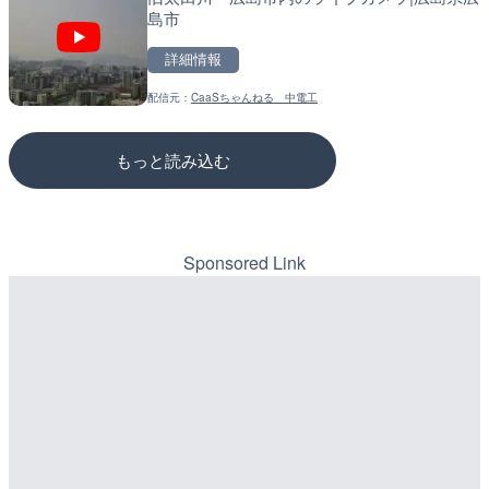
島市
のライブカメラ|広島県三
詳細情報
詳細情報
詳細情報
配信元：
CaaSちゃんねる 中電工
配信元：
配信元：
長野県庁
国土交通省 三次河川国道事務所
もっと読み込む
Sponsored Link