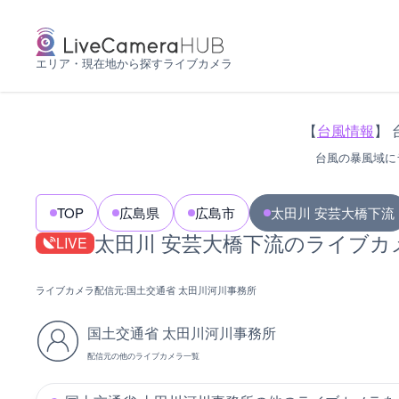
エリア・現在地から探すライブカメラ
【
台風情報
】 
台風の暴風域に
TOP
広島県
広島市
太田川 安芸大橋下流
太田川 安芸大橋下流のライブカ
LIVE
ライブカメラ配信元:
国土交通省 太田川河川事務所
国土交通省 太田川河川事務所
配信元の他のライブカメラ一覧