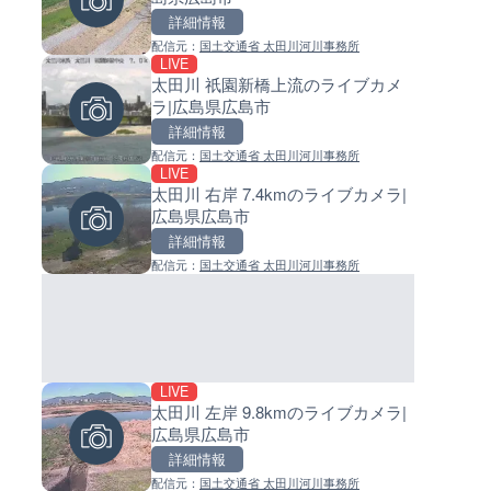
詳細情報
詳細情報
詳細情報
配信元：
国土交通省 太田川河川事務所
配信元：
配信元：
日本テレビ
日高町役場
LIVE
LIVE
LIVE
太田川 祇園新橋上流のライブカメ
Impaxビル付近から歌舞伎町
小浦川水門付近から小浦海水
ラ|広島県広島市
のライブカメラ|東京都新宿区
ライブカメラ|和歌山県日高町
詳細情報
詳細情報
詳細情報
配信元：
国土交通省 太田川河川事務所
配信元：
配信元：
歌舞伎町ゴジラ前ライブ
日高町役場
LIVE
LIVE
LIVE
太田川 右岸 7.4kmのライブカメラ|
淡路島モンキーセンターのラ
産湯川水門付近のライブカメラ
広島県広島市
メラ|兵庫県洲本市
歌山県日高町
詳細情報
詳細情報
詳細情報
配信元：
国土交通省 太田川河川事務所
配信元：
配信元：
淡路ザル
日高町役場
LIVE
LIVE終了
LIVE
太田川 左岸 9.8kmのライブカメラ|
水晶浜海水浴場のライブカメラ
導目木川 花立砂防堰堤下流の
広島県広島市
井県美浜町
ブカメラ|福岡県朝倉市
詳細情報
詳細情報
詳細情報
配信元：
国土交通省 太田川河川事務所
配信元：
配信元：
美浜町
福岡県庁県土整備部河川課