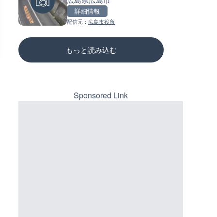
三次市
詳細情報
詳細情報
詳細情報
配信元：
広島市役所
配信元：
配信元：
高島市役所 政策部 危機管理局
国土交通省 三次河川国道事務所
もっと読み込む
Sponsored Link