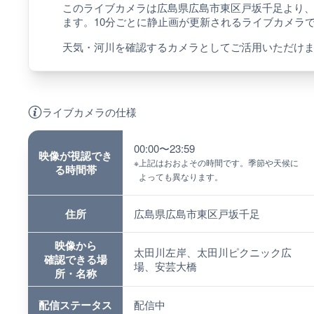
このライブカメラは広島県広島市東区戸坂千足より
ます。10分ごとに静止画が更新されるライブカメラ
天気・河川を確認するカメラとしてご活用いただけ
ライブカメラの仕様
00:00〜23:59
映像が視認でき
※
上記はおおよその時間です。季節や天候に
る時間帯
よっても異なります。
住所
広島県広島市東区戸坂千足
映像から
太田川左岸、太田川ピクニック広
確認できる場
場、安芸大橋
所・名称
配信ステータス
配信中