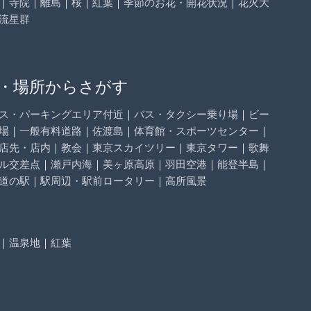
｜
寺院
｜
離島
｜
桜
｜
紅葉
｜
季節のお花・開花状況
｜
花火大
流星群
・場所からさがす
ス・パーキングエリア付近
｜
バス・タクシー乗り場
｜
ビー
場
｜
一般有料道路
｜
佐渡島
｜
体育館・スポーツセンター
｜
店先・店内
｜
教会
｜
東京スカイツリー
｜
東京タワー
｜
歌舞
ル交差点
｜
瀬戸内海
｜
美ヶ原高原
｜
羽田空港
｜
能登半島
｜
道の駅
｜
駅周辺・駅前ロータリー
｜
高所風景
｜
温泉地
｜
紅葉