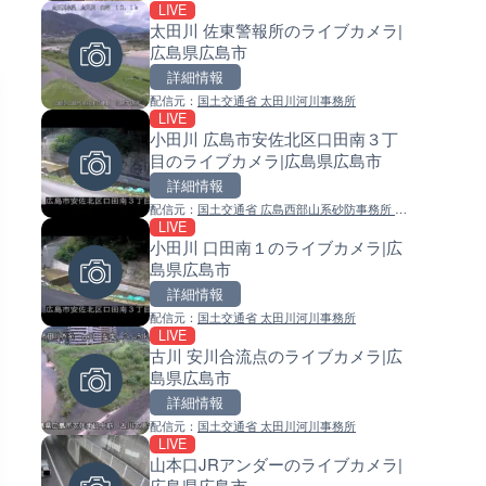
LIVE
LIVE
LIVE
太田川 佐東警報所のライブカメラ|
ごろごろ茶屋のライブカメラ|
常呂川 鹿ノ子ダムのライブカメ
広島県広島市
県天川村
北海道置戸町
詳細情報
詳細情報
詳細情報
配信元：
国土交通省 太田川河川事務所
配信元：
配信元：
天川村役場
国土交通省 北海道開発局
LIVE
LIVE
LIVE
小田川 広島市安佐北区口田南３丁
知床峠展望台・国道334号付近
天塩川 岩尾内ダムのライブカメ
目のライブカメラ|広島県広島市
イブカメラ|北海道羅臼町
北海道士別市
詳細情報
詳細情報
詳細情報
配信元：
国土交通省 広島西部山系砂防事務所 渓
配信元：
配信元：
一般国道334号斜里～ウトロ間路
国土交通省 北海道開発局
LIVE
LIVE
LIVE
流監視カメラ
会議
小田川 口田南１のライブカメラ|広
TBSより羽田空港第1ターミナ
東京都品川区南大井のライブ
島県広島市
ライブカメラ|東京都大田区
ラ|東京都品川区
詳細情報
詳細情報
詳細情報
配信元：
国土交通省 太田川河川事務所
配信元：
配信元：
TBS NEWS DIG Powered by J
東京都品川区南大井ライブカメ
LIVE
LIVE
LIVE停止
古川 安川合流点のライブカメラ|広
錦川 錦帯橋(錦帯橋のう飼乗り
道の駅さがのせきのライブカメ
島県広島市
ライブカメラ|山口県岩国市
大分県大分市
詳細情報
詳細情報
詳細情報
配信元：
国土交通省 太田川河川事務所
配信元：
配信元：
アイ・キャン制作G
道の駅さがのせきPPカム
LIVE
LIVE
LIVE
山本口JRアンダーのライブカメラ|
知内川 上開田橋のライブカメラ
松江自動車道 三次東JCT・イ
広島県広島市
賀県高島市
ーチェンジのライブカメラ|広