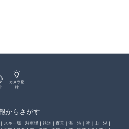
カメラ登
外
録
報からさがす
｜
スキー場
｜
駐車場
｜
鉄道
｜
夜景
｜
海
｜
港
｜
滝
｜
山
｜
湖
｜