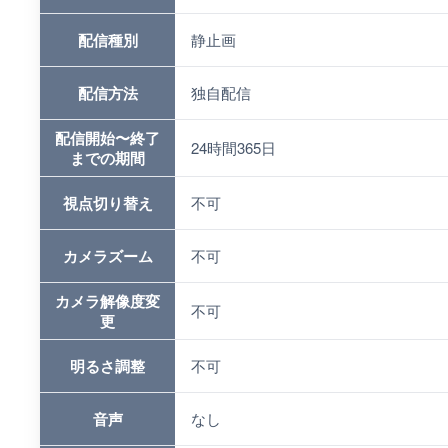
配信種別
静止画
配信方法
独自配信
配信開始〜終了
24時間365日
までの期間
視点切り替え
不可
カメラズーム
不可
カメラ解像度変
不可
更
明るさ調整
不可
音声
なし