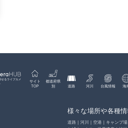
探せるライブカメ
サイト
都道府県
ト
TOP
別
道路
河川
台風情報
海
様々な場所や各種情
道路
｜
河川
｜
空港
｜
キャンプ場