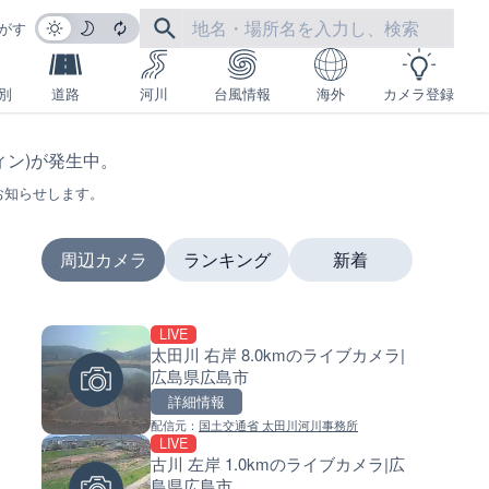
がす
別
道路
河川
台風情報
海外
カメラ登録
フィン)が発生中。
お知らせします。
周辺カメラ
ランキング
新着
LIVE
LIVE
LIVE
太田川 右岸 8.0kmのライブカメラ|
日本全国・緊急地震速報のラ
南出川水門付近のライブカメラ
広島県広島市
カメラ
歌山県日高町
詳細情報
詳細情報
詳細情報
配信元：
国土交通省 太田川河川事務所
配信元：
配信元：
株式会社ティーファイブプロジ
日高町役場
LIVE
LIVE
LIVE
古川 左岸 1.0kmのライブカメラ|広
羽田空港第2旅客ターミナルか
比井川水門付近から比井崎海
島県広島市
ライブカメラ|東京都大田区
イブカメラ|和歌山県日高町