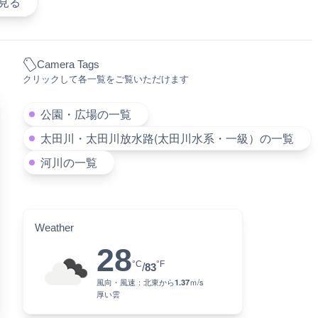
見る
Camera Tags
クリックして各一覧をご覧いただけます
公園・広場の一覧
太田川・太田川放水路(太田川水系・一級）の一覧
河川の一覧
Weather
28
°C
°F
/
83
風向・風速：
北東
から
1.37
ｍ/s
厚い雲