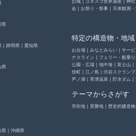
お城
｜
ユネスコ世界遺産
｜
神社
県
会
｜
お祭り・祭事
｜
天体観測・
川県
特定の構造物・地域
県
｜
静岡県
｜
愛知県
お台場
｜
みなとみらい
｜
サービ
ナスライン
｜
フェリー・船乗り
公園・広場
｜
地中海
｜
富士山
｜
山県
伎町
｜
江ノ島
｜
渋谷スクランブ
芦ノ湖
｜
草津温泉
｜
貯水ダム
｜
テーマからさがす
市街地
｜
景勝地
｜
歴史的建造物
島県
｜
沖縄県