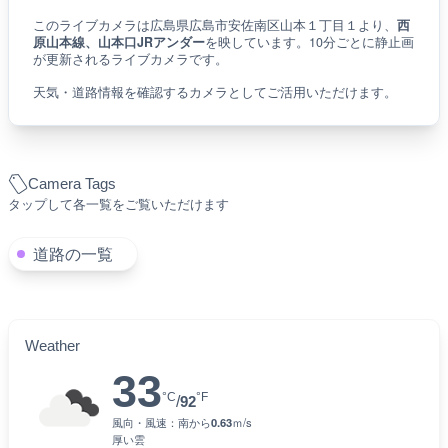
このライブカメラは広島県広島市安佐南区山本１丁目１より、
西
原山本線、山本口JRアンダー
を映しています。10分ごとに静止画
が更新されるライブカメラです。
天気・道路情報を確認するカメラとしてご活用いただけます。
Camera Tags
タップして各一覧をご覧いただけます
道路の一覧
Weather
33
°C
°F
/
92
風向・風速：
南
から
0.63
ｍ/s
厚い雲