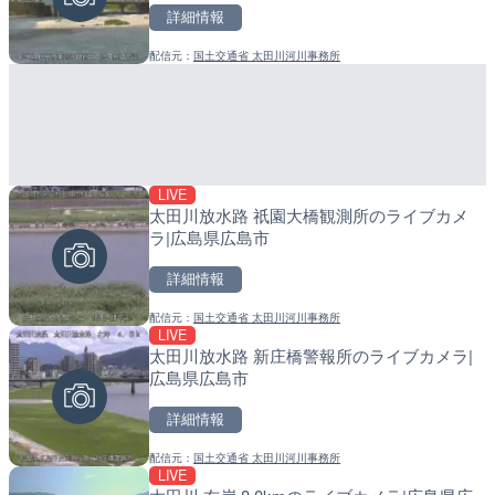
詳細情報
詳細情報
詳細情報
配信元：
国土交通省 太田川河川事務所
配信元：
配信元：
一般国道334号斜里～ウトロ間
日高町役場
LIVE
LIVE終了
LIVE
太田川放水路 祇園大橋観測所のライブカメ
水晶浜海水浴場のライブカ
導目木川 花立砂防堰堤下流
ラ|広島県広島市
福岡県朝倉市
詳細情報
詳細情報
詳細情報
配信元：
国土交通省 太田川河川事務所
配信元：
配信元：
美浜町
福岡県庁県土整備部河川課
LIVE
LIVE
LIVE
太田川放水路 新庄橋警報所のライブカメラ|
ごろごろ茶屋のライブカメ
常呂川 鹿ノ子ダムのライブ
広島県広島市
戸町
詳細情報
詳細情報
詳細情報
配信元：
国土交通省 太田川河川事務所
配信元：
配信元：
天川村役場
国土交通省 北海道開発局
LIVE
LIVE
LIVE