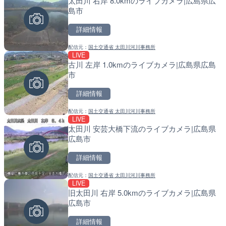
太田川 右岸 8.0kmのライブカメラ|広島県広
TBSより羽田空港第1ター
天塩川 岩尾内ダムのライブ
島市
メラ|東京都大田区
別市
詳細情報
詳細情報
詳細情報
配信元：
国土交通省 太田川河川事務所
配信元：
配信元：
TBS NEWS DIG Powered by J
国土交通省 北海道開発局
LIVE
LIVE
LIVE
古川 左岸 1.0kmのライブカメラ|広島県広島
知内川 上開田橋のライブカ
東京都品川区南大井のライ
市
市
川区
詳細情報
詳細情報
詳細情報
配信元：
国土交通省 太田川河川事務所
配信元：
配信元：
高島市役所 政策部 危機管理局
東京都品川区南大井ライブカメ
LIVE
LIVE
LIVE停止
太田川 安芸大橋下流のライブカメラ|広島県
国道406号 菅平のライブ
道の駅さがのせきのライブ
広島市
市
詳細情報
詳細情報
詳細情報
配信元：
国土交通省 太田川河川事務所
配信元：
配信元：
長野県庁
道の駅さがのせきPPカム
LIVE
LIVE
LIVE
旧太田川 右岸 5.0kmのライブカメラ|広島県
水窪川 水窪大橋のライブカ
松江自動車道 三次東JCT
広島市
市
のライブカメラ|広島県三
詳細情報
詳細情報
詳細情報