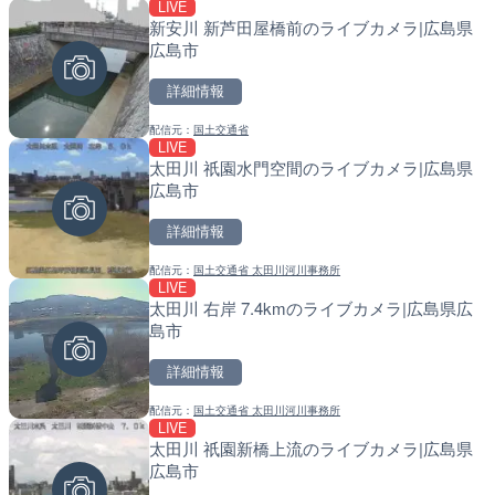
LIVE
LIVE
LIVE
新安川 新芦田屋橋前のライブカメラ|広島県
ATISより保土ヶ谷バイパ
南出川水門付近のライブカ
広島市
ェンジのライブカメラ|神
町
詳細情報
詳細情報
詳細情報
配信元：
国土交通省
配信元：
配信元：
日本エンタープライズ株式会社
日高町役場
LIVE
LIVE
LIVE
太田川 祇園水門空間のライブカメラ|広島県
日本全国・緊急地震速報の
比井川水門付近から比井崎
広島市
ラ|和歌山県日高町
詳細情報
詳細情報
詳細情報
配信元：
国土交通省 太田川河川事務所
配信元：
配信元：
株式会社ティーファイブプロジ
日高町役場
LIVE
LIVE
LIVE
太田川 右岸 7.4kmのライブカメラ|広島県広
羽田空港第2旅客ターミナ
小浦川水門付近から小浦海
島市
メラ|東京都大田区
メラ|和歌山県日高町
詳細情報
詳細情報
詳細情報
配信元：
国土交通省 太田川河川事務所
配信元：
配信元：
日本テレビ
日高町役場
LIVE
LIVE
LIVE
太田川 祇園新橋上流のライブカメラ|広島県
知床峠展望台・国道334号
産湯川水門付近のライブカ
広島市
ラ|北海道羅臼町
町