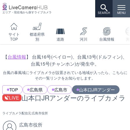
エリア・現在地から探すライブカメラ
サイト
都道府県
TOP
別
道路
河川
台風情報
海
【
台風情報
】 台風16号(ペイロー)、台風13号(ドルフィン)、
台風15号(チャンホン)が発生中。
台風の暴風域にライブカメラが設置されている地域が入ったら、こちらに
その一覧リンクをお知らせします。
TOP
広島県
広島市
山本口JRアンダー
山本口JRアンダーのライブカメラ
LIVE
ライブカメラ配信元:
広島市役所
広島市役所