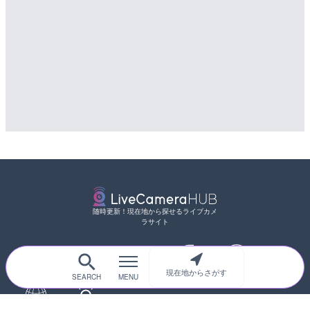
随時更新！現在地から探せるライブカメ
ラサイト
現在地からさがす
サイトTOP
都道府県別
道路
河川
台風情報