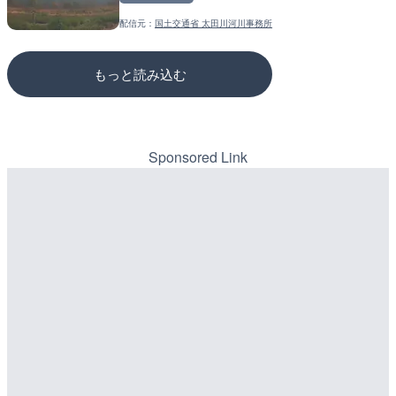
配信元：
国土交通省 太田川河川事務所
配信元：
配信元：
静岡県交通基盤部河川砂防局土
国土交通省 三次河川国道事務所
もっと読み込む
Sponsored Link