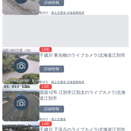
詳細情報
詳細情報
配信元：
国土交通省 北海道開発局
配信元：
配信元：
南知多町観光協会
日高町役場
LIVE
LIVE
LIVE
千歳川 東光橋のライブカメラ|北海道江別市
日本全国・緊急地震速報の
導目木川 花立砂防堰堤下流
福岡県朝倉市
詳細情報
詳細情報
詳細情報
配信元：
国土交通省 北海道開発局
配信元：
配信元：
株式会社ティーファイブプロジ
福岡県庁県土整備部河川課
LIVE
LIVE
LIVE
国道12号 江別市江別太のライブカメラ|北海
手結港(YASU海の駅クラブ
常呂川 鹿ノ子ダムのライブ
道江別市
高知県香南市
戸町
詳細情報
詳細情報
詳細情報
配信元：
国土交通省
配信元：
配信元：
YASU海の駅CLUB
国土交通省 北海道開発局
LIVE
LIVE
LIVE
千歳川 下流点のライブカメラ|北海道江別市
RBCより那覇空港のライブ
天塩川 岩尾内ダムのライブ