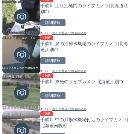
千歳川 上江別樋門のライブカメラ|北海道江
沖永良部島海岸のライブカ
南出川水門付近のライブカ
別市
町
町
詳細情報
詳細情報
詳細情報
配信元：
国土交通省 北海道開発局
配信元：
配信元：
和泊町
日高町役場
LIVE
LIVE
LIVE
千歳川 泉の沼排水機場のライブカメラ|北海
徳之島町亀津のライブカメ
比井川水門付近から比井崎
道江別市
町
ラ|和歌山県日高町
詳細情報
詳細情報
詳細情報
配信元：
国土交通省 北海道開発局
配信元：
配信元：
Tokki Works
日高町役場
LIVE
LIVE
LIVE
千歳川 東光のライブカメラ|北海道江別市
羽田空港第2旅客ターミナ
小浦川水門付近から小浦海
メラ|東京都大田区
メラ|和歌山県日高町
詳細情報
詳細情報
詳細情報
配信元：
国土交通省 北海道開発局
配信元：
配信元：
日本テレビ
日高町役場
LIVE
LIVE停止
LIVE
千歳川 中の月揚水機場付近のライブカメラ|
内海海水浴場のライブカメ
産湯川水門付近のライブカ
北海道南幌町
町
詳細情報