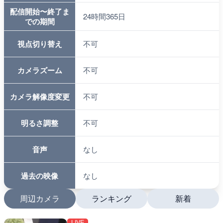
配信開始〜終了ま
24時間365日
での期間
視点切り替え
不可
カメラズーム
不可
カメラ解像度変更
不可
明るさ調整
不可
音声
なし
過去の映像
なし
周辺カメラ
ランキング
新着
LIVE
LIVE
LIVE