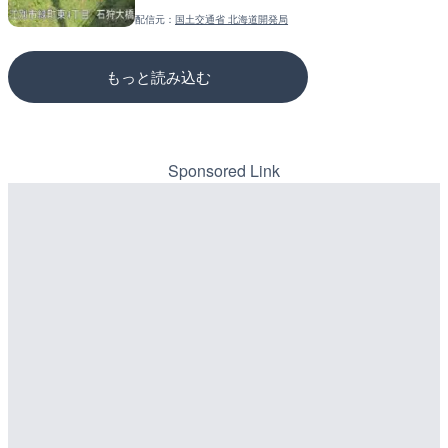
配信元：
国土交通省 北海道開発局
配信元：
配信元：
天川村役場
国土交通省 三次河川国道事務所
もっと読み込む
Sponsored Link