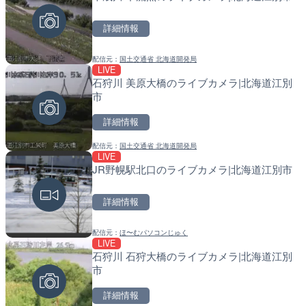
覇市
別市
詳細情報
詳細情報
詳細情報
配信元：
国土交通省 北海道開発局
配信元：
配信元：
【琉球放送】RBC NEWS
国土交通省 北海道開発局
LIVE
LIVE
LIVE
石狩川 美原大橋のライブカメラ|北海道江別
Impaxビル付近から歌舞
東京都品川区南大井のライ
市
カメラ|東京都新宿区
川区
詳細情報
詳細情報
詳細情報
配信元：
国土交通省 北海道開発局
配信元：
配信元：
歌舞伎町ゴジラ前ライブ
東京都品川区南大井ライブカメ
LIVE
LIVE
LIVE停止
JR野幌駅北口のライブカメラ|北海道江別市
知内川 上開田橋のライブカ
道の駅さがのせきのライブ
市
市
詳細情報
詳細情報
詳細情報
配信元：
ほ〜むパソコンじゅく
配信元：
配信元：
高島市役所 政策部 危機管理局
道の駅さがのせきPPカム
LIVE
LIVE
LIVE
石狩川 石狩大橋のライブカメラ|北海道江別
ごろごろ茶屋のライブカメ
松江自動車道 三次東JCT
市
のライブカメラ|広島県三
詳細情報
詳細情報
詳細情報