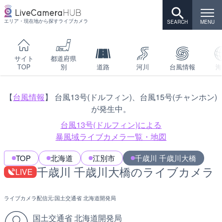
エリア・現在地から探すライブカメラ
サイト
都道府県
TOP
別
道路
河川
台風情報
海
【
台風情報
】 台風13号(ドルフィン)、台風15号(チャンホン)
が発生中。
台風13号(ドルフィン)による
暴風域ライブカメラ一覧・地図
TOP
北海道
江別市
千歳川 千歳川大橋
千歳川 千歳川大橋のライブカメラ
LIVE
ライブカメラ配信元:
国土交通省 北海道開発局
国土交通省 北海道開発局