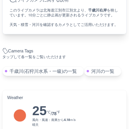
このライブカメラは北海道江別市江別太より、
千歳川右岸
を映し
ています。10分ごとに静止画が更新されるライブカメラです。
天気・積雪・河川を確認するカメラとしてご活用いただけます。
Camera Tags
タップして各一覧をご覧いただけます
千歳川(石狩川水系・一級)の一覧
河川の一覧
Weather
25
°C
°F
/
78
風向・風速：
南東
から
4.18
ｍ/s
晴天