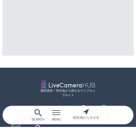
随時更新！現在地から探せるライブカメ
ラサイト
現在地からさがす
サイトTOP
都道府県別
道路
河川
台風情報
海外
カメラ登録