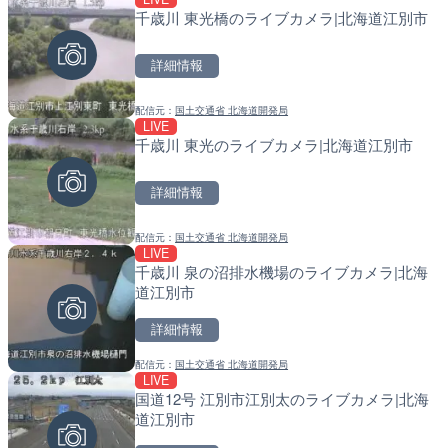
千歳川 東光橋のライブカメラ|北海道江別市
国道1号 箱根新道12のラ
南出川水門付近のライブカ
箱根町
町
詳細情報
詳細情報
詳細情報
配信元：
国土交通省 北海道開発局
配信元：
配信元：
国土交通省 横浜国道事務所
日高町役場
LIVE
LIVE
LIVE
千歳川 東光のライブカメラ|北海道江別市
WINKより国道2号・姫路
比井川水門付近から比井崎
ンプのライブカメラ|兵庫
ラ|和歌山県日高町
詳細情報
詳細情報
詳細情報
配信元：
国土交通省 北海道開発局
配信元：
配信元：
姫路ケーブルテレビ株式会社
日高町役場
LIVE
LIVE
LIVE
千歳川 泉の沼排水機場のライブカメラ|北海
三面川 宮ノ下のライブカメ
小浦川水門付近から小浦海
道江別市
メラ|和歌山県日高町
詳細情報
詳細情報
詳細情報
配信元：
国土交通省 北海道開発局
配信元：
配信元：
新潟県土木部河川管理課
日高町役場
LIVE
LIVE
LIVE
国道12号 江別市江別太のライブカメラ|北海
秋間川 蔵人橋のライブカメ
産湯川水門付近のライブカ
道江別市
町
詳細情報