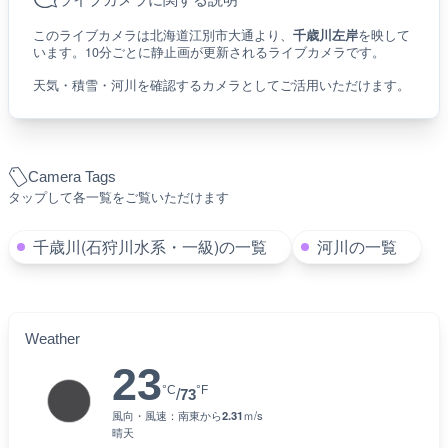
このライブカメラは北海道江別市大通より、
千歳川左岸
を映して
います。10分ごとに静止画が更新されるライブカメラです。
天気・積雪・河川を確認するカメラとしてご活用いただけます。
Camera Tags
タップして各一覧をご覧いただけます
千歳川(石狩川水系・一級)の一覧
河川の一覧
Weather
23
°C
°F
/
73
風向・風速：
南東
から
2.31
ｍ/s
晴天