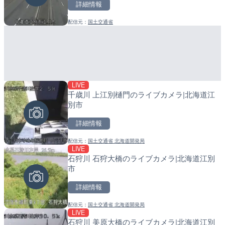
詳細情報
詳細情報
配信元：
国土交通省
配信元：
配信元：
国土交通省
日高町役場
LIVE
LIVE停止
LIVE
千歳川 上江別樋門のライブカメラ|北海道江
天王洲運河 目黒川水門・
導目木川 花立砂防堰堤下流
別市
ラ|東京都品川区
福岡県朝倉市
詳細情報
詳細情報
詳細情報
配信元：
国土交通省 北海道開発局
配信元：
配信元：
東京都港湾局
福岡県庁県土整備部河川課
LIVE
LIVE
LIVE
石狩川 石狩大橋のライブカメラ|北海道江別
国道156号 北一色のライ
常呂川 鹿ノ子ダムのライブ
市
市
戸町
詳細情報
詳細情報
詳細情報
配信元：
国土交通省 北海道開発局
配信元：
配信元：
シーシーエヌ
国土交通省 北海道開発局
LIVE
LIVE
LIVE
石狩川 美原大橋のライブカメラ|北海道江別
寺川 梅戸橋のライブカメラ
天塩川 岩尾内ダムのライブ