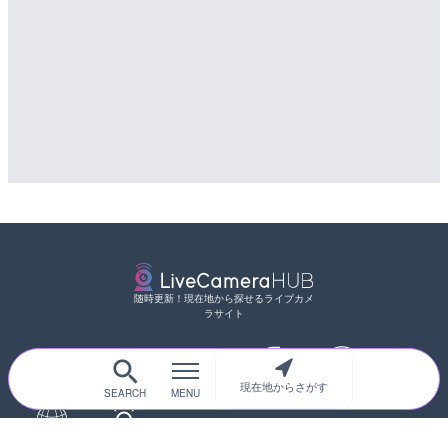
随時更新！現在地から探せるライブカメ
ラサイト
現在地からさがす
サイトTOP
都道府県別
道路
河川
台風情報
海外
カメラ登録