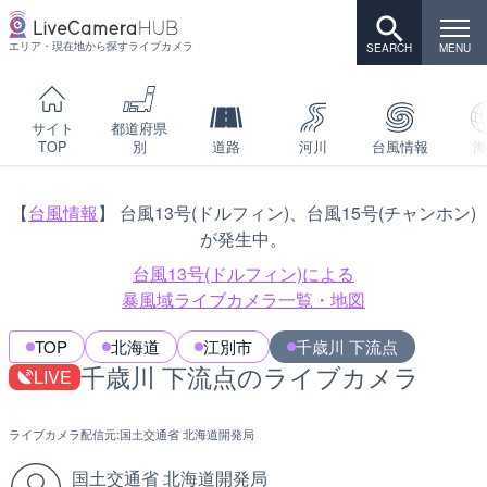
エリア・現在地から探すライブカメラ
サイト
都道府県
TOP
別
道路
河川
台風情報
海
【
台風情報
】 台風13号(ドルフィン)、台風15号(チャンホン)
が発生中。
台風13号(ドルフィン)による
暴風域ライブカメラ一覧・地図
TOP
北海道
江別市
千歳川 下流点
千歳川 下流点のライブカメラ
LIVE
ライブカメラ配信元:
国土交通省 北海道開発局
国土交通省 北海道開発局