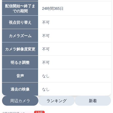
配信開始〜終了ま
24時間365日
での期間
視点切り替え
不可
カメラズーム
不可
カメラ解像度変更
不可
明るさ調整
不可
音声
なし
過去の映像
なし
周辺カメラ
ランキング
新着
LIVE
LIVE
LIVE