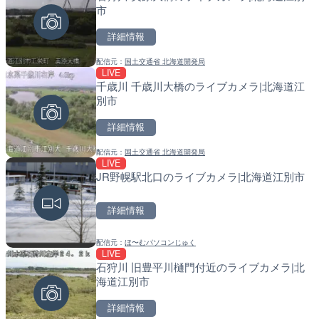
市
別市
詳細情報
詳細情報
詳細情報
配信元：
国土交通省 北海道開発局
配信元：
配信元：
奈良県庁
国土交通省 北海道開発局
LIVE
LIVE
LIVE
千歳川 千歳川大橋のライブカメラ|北海道江
国道8号 木之本のライブカ
東京都品川区南大井のライ
別市
川区
詳細情報
詳細情報
詳細情報
配信元：
国土交通省 北海道開発局
配信元：
配信元：
国土交通省 滋賀国道事務所
東京都品川区南大井ライブカメ
LIVE
LIVE
LIVE停止
JR野幌駅北口のライブカメラ|北海道江別市
岐阜県道83号 大森新田交
道の駅さがのせきのライブ
ラ|岐阜県可児市
市
詳細情報
詳細情報
詳細情報
配信元：
ほ〜むパソコンじゅく
配信元：
配信元：
ケーブルテレビ可児
道の駅さがのせきPPカム
LIVE
LIVE
LIVE
石狩川 旧豊平川樋門付近のライブカメラ|北
国道9号 観音トンネル（
松江自動車道 三次東JCT
海道江別市
カメラ|京都府京丹波町
のライブカメラ|広島県三
詳細情報
詳細情報
詳細情報