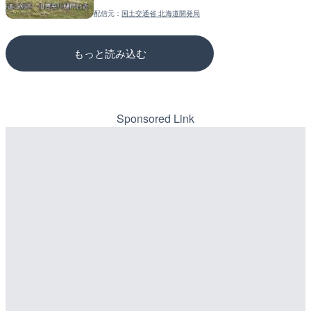
配信元：
国土交通省 北海道開発局
配信元：
配信元：
国土交通省 京都国道事務所
国土交通省 三次河川国道事務所
もっと読み込む
Sponsored Link