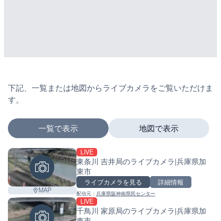
下記、一覧または地図からライブカメラをご覧いただけま
す。
一覧で表示
地図で表示
LIVE
マーカーをタップするとライブカメラの詳細が表示さ
東条川 吉井局のライブカメラ|兵庫県加
東市
ライブカメラを見る
詳細情報
MAP
配信元：
兵庫県阪神南県民センター
+
LIVE
千鳥川 家原局のライブカメラ|兵庫県加
−
東市