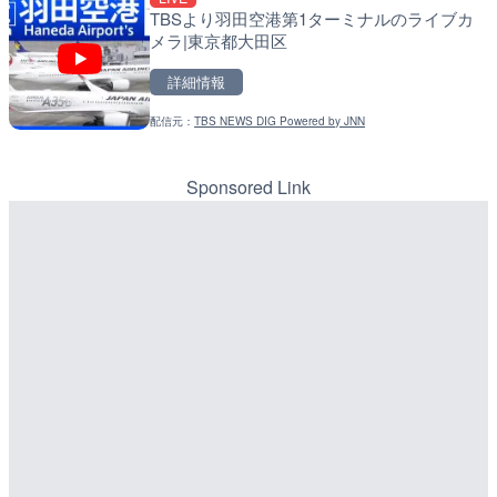
TBSより羽田空港第1ターミナルのライブカ
RBCより那覇空港のライブ
天塩川 岩尾内ダムのライブ
メラ|東京都大田区
覇市
別市
詳細情報
詳細情報
詳細情報
配信元：
TBS NEWS DIG Powered by JNN
配信元：
配信元：
【琉球放送】RBC NEWS
国土交通省 北海道開発局
LIVE
LIVE
Impaxビル付近から歌舞
東京都品川区南大井のライ
カメラ|東京都新宿区
川区
Sponsored Link
詳細情報
詳細情報
配信元：
配信元：
歌舞伎町ゴジラ前ライブ
東京都品川区南大井ライブカメ
LIVE
LIVE停止
知内川 上開田橋のライブカ
道の駅さがのせきのライブ
市
市
詳細情報
詳細情報
配信元：
高島市役所 政策部 危機管理局
LIVE
ごろごろ茶屋のライブカメ
配信元：
道の駅さがのせきPPカム
LIVE
松江自動車道 三次東JCT
詳細情報
のライブカメラ|広島県三
詳細情報