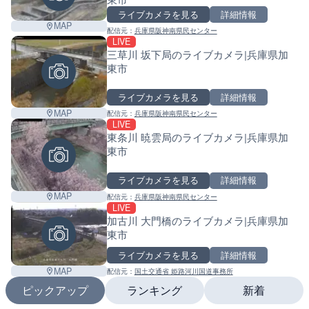
ライブカメラを見る
詳細情報
MAP
配信元：
兵庫県阪神南県民センター
LIVE
三草川 坂下局のライブカメラ|兵庫県加
東市
ライブカメラを見る
詳細情報
MAP
配信元：
兵庫県阪神南県民センター
LIVE
東条川 暁雲局のライブカメラ|兵庫県加
東市
ライブカメラを見る
詳細情報
MAP
配信元：
兵庫県阪神南県民センター
LIVE
加古川 大門橋のライブカメラ|兵庫県加
東市
ライブカメラを見る
詳細情報
MAP
配信元：
国土交通省 姫路河川国道事務所
ピックアップ
ランキング
新着
Leaf