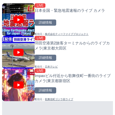
LIVE
LIVE
LIVE
日本全国・緊急地震速報のライブ カメラ
沖永良部島海岸のライブカ
南出川水門付近のライブカ
町
町
詳細情報
詳細情報
詳細情報
配信元：
株式会社ティーファイブプロジェクト
配信元：
配信元：
和泊町
日高町役場
LIVE
LIVE
LIVE
羽田空港第2旅客ターミナルからのライブカ
徳之島町亀津のライブカメ
比井川水門付近から比井崎
メラ|東京都大田区
町
ラ|和歌山県日高町
詳細情報
詳細情報
詳細情報
配信元：
日本テレビ
配信元：
配信元：
Tokki Works
日高町役場
LIVE
LIVE
LIVE
Impaxビル付近から歌舞伎町一番街のライブ
羽田空港第2旅客ターミナ
小浦川水門付近から小浦海
カメラ|東京都新宿区
メラ|東京都大田区
メラ|和歌山県日高町
詳細情報
詳細情報
詳細情報
配信元：
歌舞伎町ゴジラ前ライブ
配信元：
配信元：
日本テレビ
日高町役場
LIVE
LIVE
日本全国・緊急地震速報の
産湯川水門付近のライブカ
町