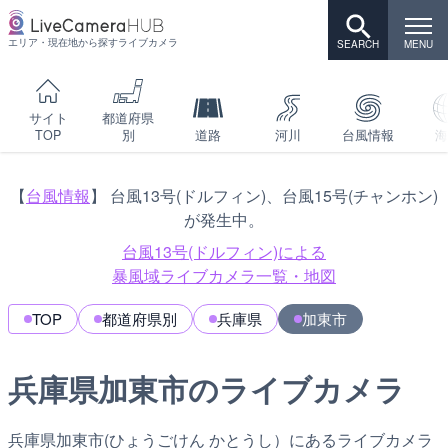
エリア・現在地から探すライブカメラ
サイト
都道府県
TOP
別
道路
河川
台風情報
海
【
台風情報
】 台風13号(ドルフィン)、台風15号(チャンホン)
が発生中。
台風13号(ドルフィン)による
暴風域ライブカメラ一覧・地図
TOP
都道府県別
兵庫県
加東市
兵庫県加東市のライブカメラ
兵庫県加東市(ひょうごけん かとうし）にあるライブカメラ