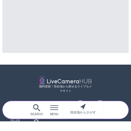
配信元：
天川村役場
配信元：
国土交通省 三次河川国道事務所
随時更新！現在地から探せるライブカメ
ラサイト
現在地からさがす
サイトTOP
都道府県別
道路
河川
台風情報
海外
カメラ登録