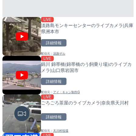
詳細情報
詳細情報
LIVE
配信元：
配信元：
株式会社ティーファイブプロジ
日高町役場
淡路島モンキーセンターのライブカメラ|兵庫
県洲本市
詳細情報
配信元：
淡路ザル
LIVE
LIVE停止
LIVE
錦川 錦帯橋(錦帯橋のう飼乗り場)のライブカ
内海海水浴場のライブカメ
導目木川 花立砂防堰堤下流
メラ|山口県岩国市
福岡県朝倉市
詳細情報
詳細情報
詳細情報
配信元：
アイ・キャン制作G
配信元：
配信元：
南知多町観光協会
福岡県庁県土整備部河川課
LIVE
LIVE
LIVE
ごろごろ茶屋のライブカメラ|奈良県天川村
手結港(YASU海の駅クラブ
常呂川 鹿ノ子ダムのライブ
高知県香南市
戸町
詳細情報
詳細情報
詳細情報
配信元：
天川村役場
配信元：
配信元：
YASU海の駅CLUB
国土交通省 北海道開発局
LIVE
LIVE
LIVE