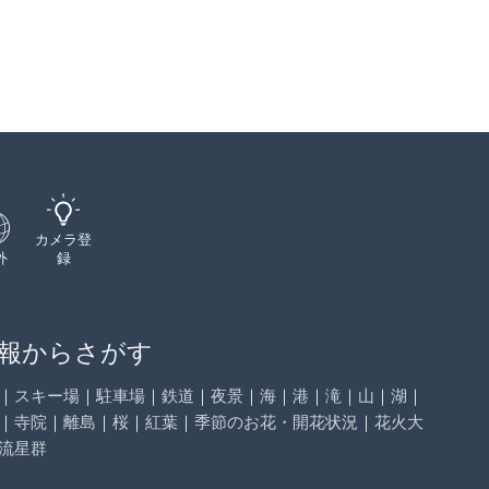
カメラ登
外
録
報からさがす
｜
スキー場
｜
駐車場
｜
鉄道
｜
夜景
｜
海
｜
港
｜
滝
｜
山
｜
湖
｜
｜
寺院
｜
離島
｜
桜
｜
紅葉
｜
季節のお花・開花状況
｜
花火大
流星群