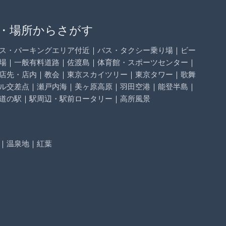
・場所からさがす
ス・パーキングエリア付近
｜
バス・タクシー乗り場
｜
ビー
場
｜
一般有料道路
｜
佐渡島
｜
体育館・スポーツセンター
｜
店先・店内
｜
教会
｜
東京スカイツリー
｜
東京タワー
｜
歌舞
ル交差点
｜
瀬戸内海
｜
美ヶ原高原
｜
羽田空港
｜
能登半島
｜
道の駅
｜
駅周辺・駅前ロータリー
｜
高所風景
｜
温泉地
｜
紅葉