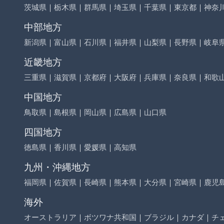
茨城県
｜
栃木県
｜
群馬県
｜
埼玉県
｜
千葉県
｜
東京都
｜
神奈
中部地方
新潟県
｜
富山県
｜
石川県
｜
福井県
｜
山梨県
｜
長野県
｜
岐阜
近畿地方
三重県
｜
滋賀県
｜
京都府
｜
大阪府
｜
兵庫県
｜
奈良県
｜
和歌
中国地方
鳥取県
｜
島根県
｜
岡山県
｜
広島県
｜
山口県
四国地方
徳島県
｜
香川県
｜
愛媛県
｜
高知県
九州・沖縄地方
福岡県
｜
佐賀県
｜
長崎県
｜
熊本県
｜
大分県
｜
宮崎県
｜
鹿児
海外
オーストラリア
｜
ボツワナ共和国
｜
ブラジル
｜
カナダ
｜
チ