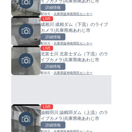
イブカメラ|兵庫県南あわじ市
ジ付近のライブカメラ|神奈川
イブカメラ|和歌山県日高町
木市
詳細情報
詳細情報
詳細情報
配信元：
兵庫県阪神南県民センター
配信元：
配信元：
テレビ朝日
日高町役場
LIVE
LIVE
LIVE
成相川 成相ダム（下流）のライブ
国道18号篠ノ井橋のライブカメ
小浦川水門付近から小浦海水
カメラ|兵庫県南あわじ市
長野県長野市
ライブカメラ|和歌山県日高町
詳細情報
詳細情報
詳細情報
配信元：
兵庫県阪神南県民センター
配信元：
配信元：
国土交通省 長野国道事務所
日高町役場
LIVE
LIVE停止
LIVE
北富士川 北富士ダム（下流）のラ
日テレより那覇空港のライブ
産湯川水門付近のライブカメラ
イブカメラ|兵庫県南あわじ市
ラ|沖縄県那覇市
歌山県日高町
詳細情報
詳細情報
詳細情報
配信元：
兵庫県阪神南県民センター
配信元：
配信元：
日本テレビ
日高町役場
LIVE
LIVE
LIVE
諭鶴羽川 諭鶴羽ダム（上流）のラ
新東名高速道路 新御殿場イン
導目木川 花立砂防堰堤下流の
イブカメラ|兵庫県南あわじ市
チェンジのライブカメラ|静岡
ブカメラ|福岡県朝倉市
殿場市
詳細情報
詳細情報
詳細情報
配信元：
NEXCO中日本
配信元：
兵庫県阪神南県民センター
配信元：
福岡県庁県土整備部河川課