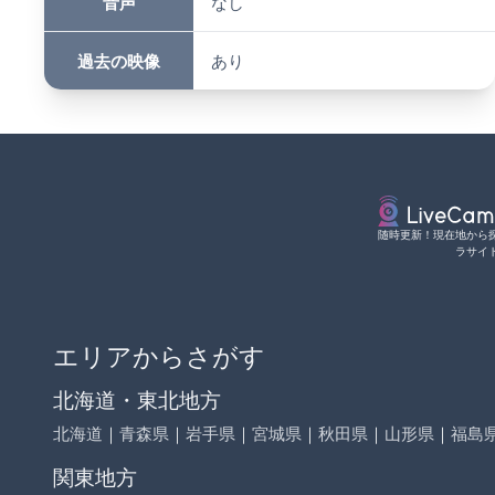
音声
なし
過去の映像
あり
随時更新！現在地から
ラサイ
エリアからさがす
北海道・東北地方
北海道
｜
青森県
｜
岩手県
｜
宮城県
｜
秋田県
｜
山形県
｜
福島
関東地方