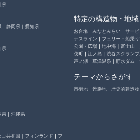
川県
特定の構造物・地域
県
｜
静岡県
｜
愛知県
お台場
｜
みなとみらい
｜
サービ
ナスライン
｜
フェリー・船乗り
公園・広場
｜
地中海
｜
富士山
｜
山県
伎町
｜
江ノ島
｜
渋谷スクランブ
芦ノ湖
｜
草津温泉
｜
貯水ダム
｜
テーマからさがす
市街地
｜
景勝地
｜
歴史的建造物
島県
｜
沖縄県
ェコ共和国
｜
フィンランド
｜
フ