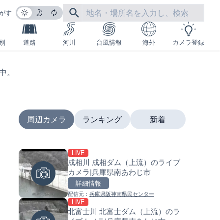
がす
別
道路
河川
台風情報
海外
カメラ登録
生中。
周辺カメラ
ランキング
新着
LIVE
LIVE
LIVE
成相川 成相ダム（上流）のライブ
国道406号 鬼無里のライブカメ
南出川水門付近のライブカメラ
カメラ|兵庫県南あわじ市
長野県長野市
歌山県日高町
詳細情報
詳細情報
詳細情報
配信元：
兵庫県阪神南県民センター
配信元：
配信元：
長野県庁
日高町役場
LIVE
LIVE終了
LIVE
北富士川 北富士ダム（上流）のラ
東名高速道路・厚木インター
比井川水門付近から比井崎海