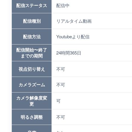
配信ステータス
配信中
配信種別
リアルタイム動画
配信方法
Youtubeより配信
配信開始〜終了
24時間365日
までの期間
視点切り替え
不可
カメラズーム
不可
カメラ解像度変
可
更
明るさ調整
不可