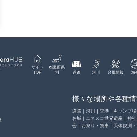
探せるライブカメ
サイト
都道府県
ト
TOP
別
道路
河川
台風情報
海
様々な場所や各種情
道路
｜
河川
｜
空港
｜
キャンプ場
お城
｜
ユネスコ世界遺産
｜
神社
県
会
｜
お祭り・祭事
｜
天体観測・