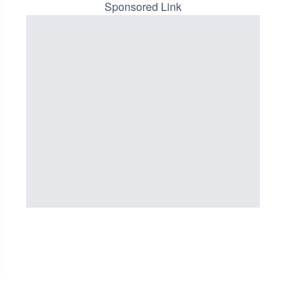
メラ|長野県長野市
ーチェンジのライブカメラ|広
Sponsored Link
三次市
詳細情報
詳細情報
配信元：
長野県庁
配信元：
国土交通省 三次河川国道事務所