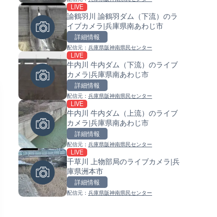
LIVE
LIVE
LIVE
北陸自動車道 金沢森本インタ
諭鶴羽川 諭鶴羽ダム（下流）のラ
常呂川 鹿ノ子ダムのライブカメ
ェンジのライブカメラ|石川県
イブカメラ|兵庫県南あわじ市
北海道置戸町
市
詳細情報
詳細情報
詳細情報
配信元：
NEXCO西日本
配信元：
兵庫県阪神南県民センター
配信元：
国土交通省 北海道開発局
LIVE
LIVE
LIVE
舞鶴若狭自動車道 舞鶴東〜大
牛内川 牛内ダム（下流）のライブ
天塩川 岩尾内ダムのライブカメ
浜間のライブカメラ|福井県高
カメラ|兵庫県南あわじ市
北海道士別市
詳細情報
詳細情報
詳細情報
配信元：
NEXCO西日本
配信元：
兵庫県阪神南県民センター
配信元：
国土交通省 北海道開発局
LIVE
LIVE
LIVE
宇佐湾 宇佐漁港のライブカメラ
牛内川 牛内ダム（上流）のライブ
東京都品川区南大井のライブ
知県土佐市
カメラ|兵庫県南あわじ市
ラ|東京都品川区
詳細情報
詳細情報
詳細情報
配信元：
高知県土木部河川課
配信元：
兵庫県阪神南県民センター
配信元：
東京都品川区南大井ライブカメ
LIVE
LIVE
LIVE停止
森戸川 富士見橋のライブカメラ
千草川 上物部局のライブカメラ|兵
道の駅さがのせきのライブカメ
奈川県小田原市
庫県洲本市
大分県大分市
詳細情報
詳細情報
詳細情報
配信元：
神奈川県土整備局 河川下水道部
配信元：
兵庫県阪神南県民センター
配信元：
道の駅さがのせきPPカム
LIVE
LIVE
長野県道404号 飯綱高原のラ
松江自動車道 三次東JCT・イ