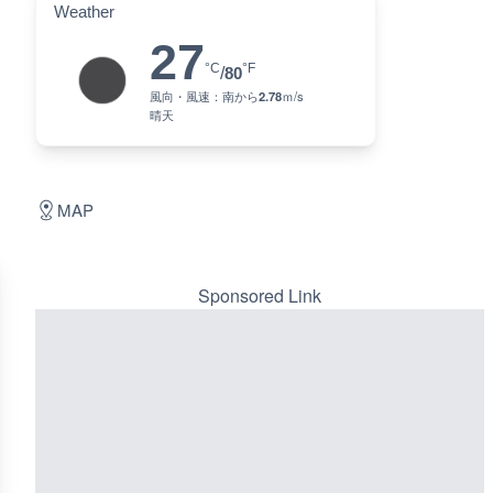
Weather
27
°C
°F
/
80
風向・風速：
南
から
2.78
ｍ/s
晴天
MAP
Sponsored Link