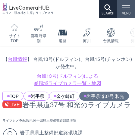
エリア・現在地から探すライブカメラ
サイト
都道府県
TOP
別
道路
河川
台風情報
海
【
台風情報
】 台風13号(ドルフィン)、台風15号(チャンホン)
が発生中。
台風13号(ドルフィン)による
暴風域ライブカメラ一覧・地図
TOP
岩手県
金ケ崎町
岩手県道37号 和光
岩手県道37号 和光のライブカメラ
LIVE
ライブカメラ配信元:
岩手県県土整備部道路環境課
岩手県県土整備部道路環境課