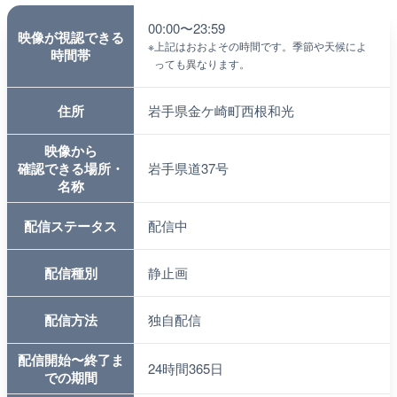
00:00〜23:59
映像が視認できる
※
上記はおおよその時間です。季節や天候によ
時間帯
っても異なります。
住所
岩手県金ケ崎町西根和光
映像から
確認できる場所・
岩手県道37号
名称
配信ステータス
配信中
配信種別
静止画
配信方法
独自配信
配信開始〜終了ま
24時間365日
での期間