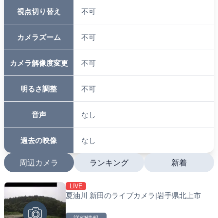
視点切り替え
不可
カメラズーム
不可
カメラ解像度変更
不可
明るさ調整
不可
音声
なし
過去の映像
なし
周辺カメラ
ランキング
新着
LIVE
LIVE
LIVE
夏油川 新田のライブカメラ|岩手県北上市
沖永良部島海岸のライブカ
南出川水門付近のライブカ
町
町