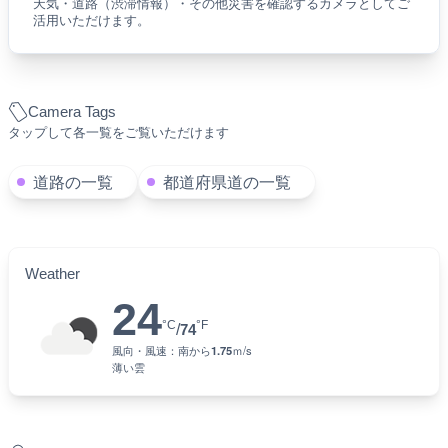
天気・道路（渋滞情報）・その他災害を確認するカメラとしてご
活用いただけます。
Camera Tags
タップして各一覧をご覧いただけます
道路の一覧
都道府県道の一覧
Weather
24
°C
°F
/
74
風向・風速：
南
から
1.75
ｍ/s
薄い雲