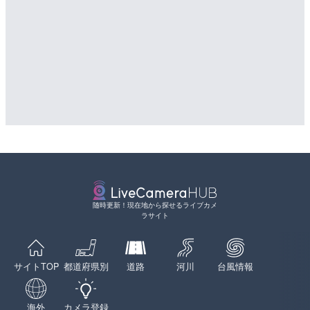
詳細情報
詳細情報
配信元：
配信元：
【琉球放送】RBC NEWS
東京都品川区南大井ライブカメ
LIVE
LIVE停止
知内川 上開田橋のライブカ
道の駅さがのせきのライブ
市
市
詳細情報
詳細情報
配信元：
道の駅さがのせきPPカム
LIVE
松江自動車道 三次東JCT
配信元：
高島市役所 政策部 危機管理局
LIVE
のライブカメラ|広島県三
ごろごろ茶屋のライブカメ
詳細情報
詳細情報
配信元：
国土交通省 三次河川国道事務所
配信元：
天川村役場
随時更新！現在地から探せるライブカメ
ラサイト
サイトTOP
都道府県別
道路
河川
台風情報
海外
カメラ登録