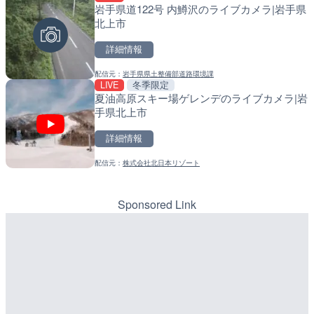
岩手県道122号 内鱒沢のライブカメラ|岩手県
内海海水浴場のライブカメ
導目木川 花立砂防堰堤下流
北上市
福岡県朝倉市
詳細情報
詳細情報
詳細情報
配信元：
岩手県県土整備部道路環境課
配信元：
配信元：
南知多町観光協会
福岡県庁県土整備部河川課
LIVE
冬季限定
LIVE
LIVE
夏油高原スキー場ゲレンデのライブカメラ|岩
手結港(YASU海の駅クラブ
常呂川 鹿ノ子ダムのライブ
手県北上市
高知県香南市
戸町
詳細情報
詳細情報
詳細情報
配信元：
株式会社北日本リゾート
配信元：
配信元：
YASU海の駅CLUB
国土交通省 北海道開発局
LIVE
LIVE
Impaxビル付近から歌舞
天塩川 岩尾内ダムのライブ
カメラ|東京都新宿区
別市
Sponsored Link
詳細情報
詳細情報
配信元：
配信元：
歌舞伎町ゴジラ前ライブ
国土交通省 北海道開発局
LIVE
LIVE
RBCより那覇空港のライブ
東京都品川区南大井のライ
覇市
川区