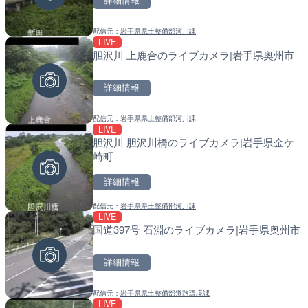
詳細情報
詳細情報
詳細情報
配信元：
岩手県県土整備部河川課
配信元：
配信元：
和泊町
日高町役場
LIVE
LIVE
LIVE
胆沢川 上鹿合のライブカメラ|岩手県奥州市
徳之島町亀津のライブカメ
比井川水門付近から比井崎
町
ラ|和歌山県日高町
詳細情報
詳細情報
詳細情報
配信元：
岩手県県土整備部河川課
配信元：
配信元：
Tokki Works
日高町役場
LIVE
LIVE
LIVE
胆沢川 胆沢川橋のライブカメラ|岩手県金ケ
羽田空港第2旅客ターミナ
小浦川水門付近から小浦海
崎町
メラ|東京都大田区
メラ|和歌山県日高町
詳細情報
詳細情報
詳細情報
配信元：
岩手県県土整備部河川課
配信元：
配信元：
日本テレビ
日高町役場
LIVE
LIVE
LIVE
国道397号 石淵のライブカメラ|岩手県奥州市
日本全国・緊急地震速報の
産湯川水門付近のライブカ
町
詳細情報
詳細情報
詳細情報
配信元：
岩手県県土整備部道路環境課
配信元：
配信元：
株式会社ティーファイブプロジ
日高町役場
LIVE
LIVE停止
LIVE