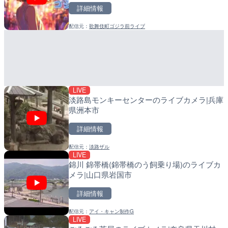
詳細情報
詳細情報
詳細情報
配信元：
歌舞伎町ゴジラ前ライブ
配信元：
配信元：
株式会社ティーファイブプロジ
日高町役場
LIVE
LIVE
黒潮本陣から太平洋・久礼
産湯川水門付近のライブカ
高知県中土佐町
町
詳細情報
詳細情報
LIVE
配信元：
配信元：
鰹乃國の湯宿 黒潮本陣
日高町役場
淡路島モンキーセンターのライブカメラ|兵庫
県洲本市
詳細情報
配信元：
淡路ザル
LIVE
LIVE
LIVE
錦川 錦帯橋(錦帯橋のう飼乗り場)のライブカ
ごろごろ茶屋のライブカメ
導目木川 花立砂防堰堤下流
メラ|山口県岩国市
福岡県朝倉市
詳細情報
詳細情報
詳細情報
配信元：
アイ・キャン制作G
配信元：
配信元：
天川村役場
福岡県庁県土整備部河川課
LIVE
LIVE
LIVE