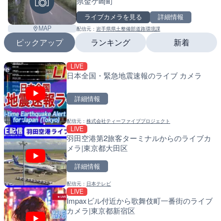
県金ケ崎町
ライブカメラを見る
詳細情報
MAP
配信元：
岩手県県土整備部道路環境課
ピックアップ
ランキング
新着
LIVE
LIVE
LIVE
日本全国・緊急地震速報のライブ カメラ
国道1号 国府津海岸のライ
南出川水門付近のライブカ
小田原市
町
詳細情報
詳細情報
詳細情報
配信元：
株式会社ティーファイブプロジェクト
配信元：
配信元：
神奈川県庁
日高町役場
LIVE
LIVE
LIVE
羽田空港第2旅客ターミナルからのライブカ
羽田空港第2旅客ターミナ
比井川水門付近から比井崎
メラ|東京都大田区
メラ|東京都大田区
ラ|和歌山県日高町
詳細情報
詳細情報
詳細情報
配信元：
日本テレビ
配信元：
配信元：
日本テレビ
日高町役場
LIVE
LIVE
LIVE
Impaxビル付近から歌舞伎町一番街のライブ
日本全国・緊急地震速報の
小浦川水門付近から小浦海
カメラ|東京都新宿区
メラ|和歌山県日高町