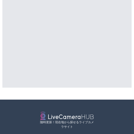
知内川 上開田橋のライブカ
LIVE
市
松江自動車道 三次東JCT
のライブカメラ|広島県三
詳細情報
詳細情報
配信元：
高島市役所 政策部 危機管理局
配信元：
国土交通省 三次河川国道事務所
随時更新！現在地から探せるライブカメ
ラサイト