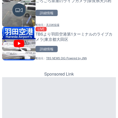
ごろごろ茶屋のライブカメラ|奈良県天川村
Impaxビル付近から歌舞
常呂川 鹿ノ子ダムのライブ
カメラ|東京都新宿区
戸町
詳細情報
詳細情報
詳細情報
配信元：
天川村役場
配信元：
配信元：
歌舞伎町ゴジラ前ライブ
国土交通省 北海道開発局
LIVE
LIVE
LIVE
TBSより羽田空港第1ターミナルのライブカ
手結港(YASU海の駅クラブ
天塩川 岩尾内ダムのライブ
メラ|東京都大田区
高知県香南市
別市
詳細情報
詳細情報
詳細情報
配信元：
TBS NEWS DIG Powered by JNN
配信元：
配信元：
YASU海の駅CLUB
国土交通省 北海道開発局
LIVE
LIVE
原爆ドームのライブカメラ
東京都品川区南大井のライ
川区
Sponsored Link
詳細情報
詳細情報
配信元：
配信元：
株式会社ミックス
東京都品川区南大井ライブカメ
LIVE停止
LIVE停止
内海海水浴場のライブカメ
道の駅さがのせきのライブ
市
詳細情報
詳細情報
配信元：
南知多町観光協会
LIVE
配信元：
道の駅さがのせきPPカム