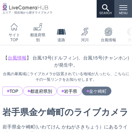
エリア・現在地から探すライブカメラ
サイト
都道府県
TOP
別
道路
河川
台風情報
海
【
台風情報
】 台風13号(ドルフィン)、台風15号(チャンホン)
が発生中。
台風の暴風域にライブカメラが設置されている地域が入ったら、こちらに
その一覧リンクをお知らせします。
TOP
都道府県別
岩手県
金ケ崎町
岩手県金ケ崎町のライブカメラ
岩手県金ケ崎町(いわてけん かねがさきちょう）にあるライ