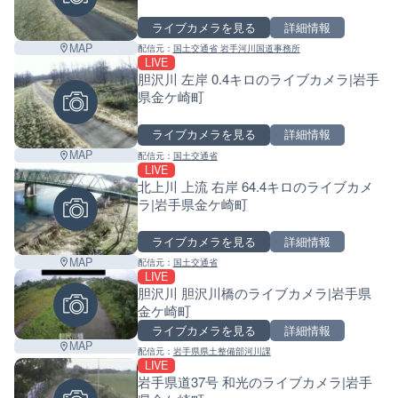
ライブカメラを見る
詳細情報
MAP
配信元：
国土交通省 岩手河川国道事務所
LIVE
胆沢川 左岸 0.4キロのライブカメラ|岩手
県金ケ崎町
ライブカメラを見る
詳細情報
MAP
配信元：
国土交通省
LIVE
北上川 上流 右岸 64.4キロのライブカメ
ラ|岩手県金ケ崎町
ライブカメラを見る
詳細情報
MAP
配信元：
国土交通省
LIVE
胆沢川 胆沢川橋のライブカメラ|岩手県
金ケ崎町
ライブカメラを見る
詳細情報
MAP
配信元：
岩手県県土整備部河川課
LIVE
Leaf
岩手県道37号 和光のライブカメラ|岩手