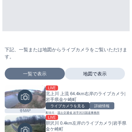
下記、一覧または地図からライブカメラをご覧いただけま
す。
一覧で表示
地図で表示
LIVE
マーカーをタップするとライブカメラの詳細が表示さ
北上川 上流 64.4km右岸のライブカメラ|
岩手県金ケ崎町
ライブカメラを見る
詳細情報
MAP
配信元：
国土交通省 岩手河川国道事務所
+
LIVE
胆沢川 0.4km左岸のライブカメラ|岩手県
−
金ケ崎町