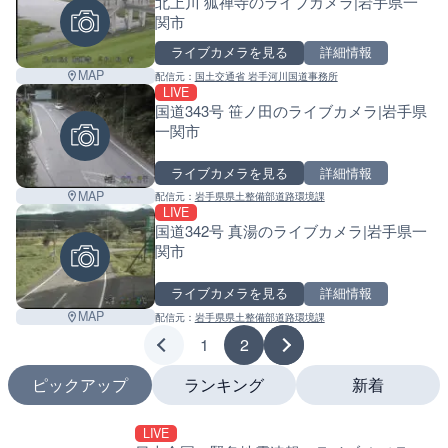
北上川 狐禅寺のライブカメラ|岩手県一
関市
ライブカメラを見る
詳細情報
MAP
配信元：
国土交通省 岩手河川国道事務所
LIVE
国道343号 笹ノ田のライブカメラ|岩手県
一関市
ライブカメラを見る
詳細情報
MAP
配信元：
岩手県県土整備部道路環境課
LIVE
国道342号 真湯のライブカメラ|岩手県一
関市
ライブカメラを見る
詳細情報
MAP
配信元：
岩手県県土整備部道路環境課
1
2
ピックアップ
ランキング
新着
LIVE
LIVE
LIVE