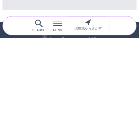
現在地からさがす
随時更新！現在地から探せるライブカメ
ラサイト
サイトTOP
都道府県別
道路
河川
台風情報
海外
カメラ登録