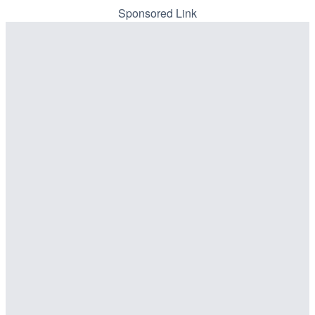
川区
Sponsored Link
詳細情報
詳細情報
配信元：
歌舞伎町ゴジラ前ライブ
LIVE
配信元：
東京都品川区南大井ライブカメ
知内川 上開田橋のライブカ
LIVE停止
市
道の駅さがのせきのライブ
市
詳細情報
詳細情報
配信元：
道の駅さがのせきPPカム
配信元：
高島市役所 政策部 危機管理局
LIVE
LIVE
松江自動車道 三次東JCT
ごろごろ茶屋のライブカメ
のライブカメラ|広島県三
詳細情報
詳細情報
配信元：
天川村役場
配信元：
国土交通省 三次河川国道事務所