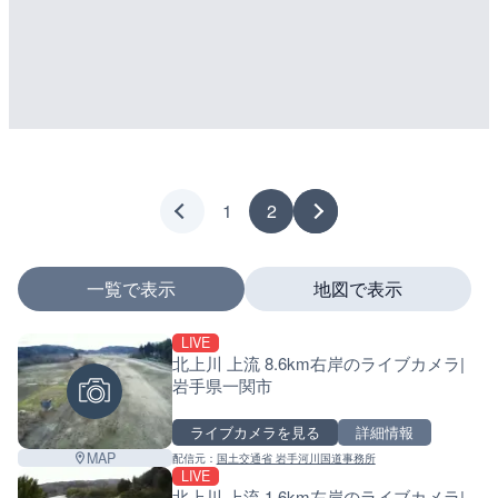
1
2
一覧で表示
地図で表示
LIVE
マーカーをタップするとライブカメラの詳細が表示さ
北上川 上流 8.6km右岸のライブカメラ|
岩手県一関市
ライブカメラを見る
詳細情報
+
MAP
配信元：
国土交通省 岩手河川国道事務所
−
LIVE
北上川 上流 1.6km左岸のライブカメラ|