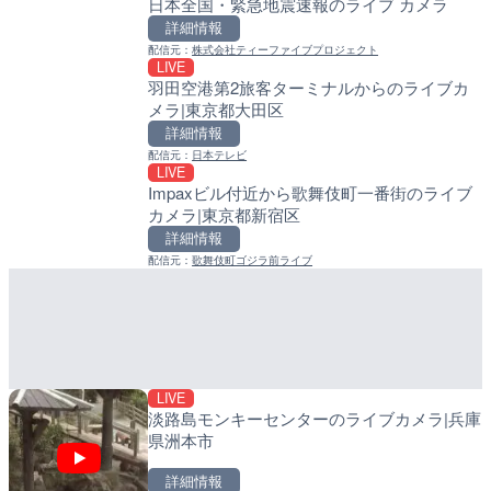
日本全国・緊急地震速報のライブ カメラ
沖永良部島海岸のライブカ
南出川水門付近のライブカ
町
町
詳細情報
詳細情報
詳細情報
配信元：
株式会社ティーファイブプロジェクト
LIVE
配信元：
配信元：
和泊町
日高町役場
羽田空港第2旅客ターミナルからのライブカ
LIVE
LIVE
メラ|東京都大田区
徳之島町亀津のライブカメ
比井川水門付近から比井崎
町
ラ|和歌山県日高町
詳細情報
詳細情報
詳細情報
配信元：
日本テレビ
LIVE
配信元：
配信元：
Tokki Works
日高町役場
Impaxビル付近から歌舞伎町一番街のライブ
LIVE
LIVE
カメラ|東京都新宿区
羽田空港第2旅客ターミナ
小浦川水門付近から小浦海
メラ|東京都大田区
メラ|和歌山県日高町
詳細情報
詳細情報
詳細情報
配信元：
歌舞伎町ゴジラ前ライブ
配信元：
配信元：
日本テレビ
日高町役場
LIVE停止
LIVE
内海海水浴場のライブカメ
産湯川水門付近のライブカ
町
詳細情報
詳細情報
配信元：
南知多町観光協会
配信元：
日高町役場
LIVE
淡路島モンキーセンターのライブカメラ|兵庫
県洲本市
詳細情報