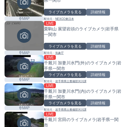
ライブカメラを見る
詳細情報
MAP
配信元：
NEXCO東日本
LIVE
栗駒山 展望岩頭のライブカメラ|岩手県
一関市
ライブカメラを見る
詳細情報
MAP
配信元：
気象庁
LIVE
千厩川 加妻川水門(外)のライブカメラ|岩
手県一関市
ライブカメラを見る
詳細情報
MAP
配信元：
岩手県県土整備部河川課
LIVE
千厩川 加妻川水門(内)のライブカメラ|岩
手県一関市
ライブカメラを見る
詳細情報
MAP
配信元：
岩手県県土整備部河川課
LIVE
千厩川 宮田のライブカメラ|岩手県一関
市