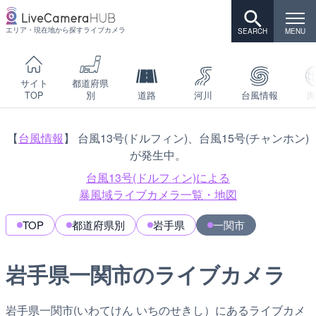
エリア・現在地から探すライブカメラ
サイト
都道府県
TOP
別
道路
河川
台風情報
海
【
台風情報
】 台風13号(ドルフィン)、台風15号(チャンホン)
が発生中。
台風13号(ドルフィン)による
暴風域ライブカメラ一覧・地図
TOP
都道府県別
岩手県
一関市
岩手県一関市のライブカメラ
岩手県一関市(いわてけん いちのせきし）にあるライブカメ