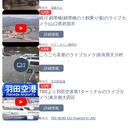
LIVE
日本全国・緊急地震速報の
配信元：
淡路ザル
LIVE
LIVE
導目木川 花立砂防堰堤下流
錦川 錦帯橋(錦帯橋のう飼乗り場)のライブカ
福岡県朝倉市
詳細情報
メラ|山口県岩国市
詳細情報
詳細情報
配信元：
株式会社ティーファイブプロジ
LIVE
配信元：
福岡県庁県土整備部河川課
手結港(YASU海の駅クラブ
配信元：
アイ・キャン制作G
LIVE
LIVE
高知県香南市
常呂川 鹿ノ子ダムのライブ
ごろごろ茶屋のライブカメラ|奈良県天川村
戸町
詳細情報
詳細情報
詳細情報
配信元：
YASU海の駅CLUB
LIVE
配信元：
国土交通省 北海道開発局
RBCより那覇空港のライブ
配信元：
天川村役場
LIVE
LIVE
覇市
天塩川 岩尾内ダムのライブ
TBSより羽田空港第1ターミナルのライブカ
別市
メラ|東京都大田区
詳細情報
詳細情報
詳細情報
配信元：
【琉球放送】RBC NEWS
LIVE
配信元：
国土交通省 北海道開発局
Impaxビル付近から歌舞
配信元：
TBS NEWS DIG Powered by JNN
LIVE
カメラ|東京都新宿区
東京都品川区南大井のライ