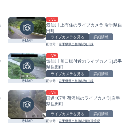
LIVE
住
気仙川 上有住のライブカメラ|岩手県住
田町
ライブカメラを見る
詳細情報
MAP
配信元：
岩手県県土整備部河川課
LIVE
住
気仙川 川口橋付近のライブカメラ|岩手
県住田町
ライブカメラを見る
詳細情報
MAP
配信元：
岩手県県土整備部河川課
LIVE
住
国道107号 荷沢峠のライブカメラ|岩手
県住田町
ライブカメラを見る
詳細情報
MAP
配信元：
岩手県県土整備部道路環境課