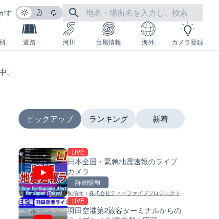
がす
別
道路
河川
台風情報
海外
カメラ登録
生中。
ピックアップ
ランキング
新着
LIVE
LIVE
LIVE
日本全国・緊急地震速報のライブ
日本全国・緊急地震速報のラ
南出川水門付近のライブカメラ
カメラ
カメラ
歌山県日高町
詳細情報
詳細情報
詳細情報
配信元：
株式会社ティーファイブプロジェクト
配信元：
配信元：
株式会社ティーファイブプロジ
日高町役場
LIVE
LIVE
LIVE
羽田空港第2旅客ターミナルからの
羽田空港第2旅客ターミナルか
比井川水門付近から比井崎海