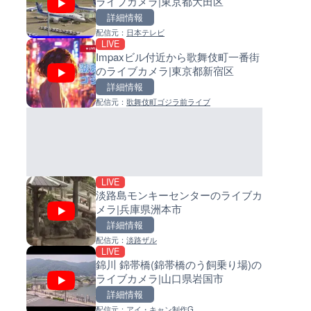
ライブカメラ|東京都大田区
ライブカメラ|東京都大田区
イブカメラ|和歌山県日高町
詳細情報
詳細情報
詳細情報
配信元：
日本テレビ
配信元：
配信元：
日本テレビ
日高町役場
LIVE
LIVE
LIVE
Impaxビル付近から歌舞伎町一番街
Impaxビル付近から歌舞伎町
小浦川水門付近から小浦海水
のライブカメラ|東京都新宿区
のライブカメラ|東京都新宿区
ライブカメラ|和歌山県日高町
詳細情報
詳細情報
詳細情報
配信元：
歌舞伎町ゴジラ前ライブ
配信元：
配信元：
歌舞伎町ゴジラ前ライブ
日高町役場
LIVE
LIVE
ごろごろ茶屋のライブカメラ|
産湯川水門付近のライブカメラ
県天川村
歌山県日高町
詳細情報
詳細情報
配信元：
配信元：
天川村役場
日高町役場
LIVE
淡路島モンキーセンターのライブカ
メラ|兵庫県洲本市
詳細情報
配信元：
淡路ザル
LIVE
LIVE
LIVE
錦川 錦帯橋(錦帯橋のう飼乗り場)の
国道406号 菅平のライブカメラ
導目木川 花立砂防堰堤下流の
ライブカメラ|山口県岩国市
野県上田市
ブカメラ|福岡県朝倉市
詳細情報
詳細情報
詳細情報
配信元：
アイ・キャン制作G
配信元：
配信元：
長野県庁
福岡県庁県土整備部河川課