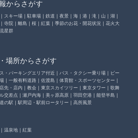
報からさがす
｜
スキー場
｜
駐車場
｜
鉄道
｜
夜景
｜
海
｜
港
｜
滝
｜
山
｜
湖
｜
｜
寺院
｜
離島
｜
桜
｜
紅葉
｜
季節のお花・開花状況
｜
花火大
流星群
・場所からさがす
ス・パーキングエリア付近
｜
バス・タクシー乗り場
｜
ビー
場
｜
一般有料道路
｜
佐渡島
｜
体育館・スポーツセンター
｜
店先・店内
｜
教会
｜
東京スカイツリー
｜
東京タワー
｜
歌舞
ル交差点
｜
瀬戸内海
｜
美ヶ原高原
｜
羽田空港
｜
能登半島
｜
道の駅
｜
駅周辺・駅前ロータリー
｜
高所風景
｜
温泉地
｜
紅葉