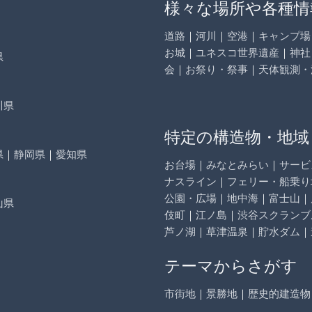
様々な場所や各種情
道路
｜
河川
｜
空港
｜
キャンプ場
お城
｜
ユネスコ世界遺産
｜
神社
県
会
｜
お祭り・祭事
｜
天体観測・
川県
特定の構造物・地域
県
｜
静岡県
｜
愛知県
お台場
｜
みなとみらい
｜
サービ
ナスライン
｜
フェリー・船乗り
公園・広場
｜
地中海
｜
富士山
｜
山県
伎町
｜
江ノ島
｜
渋谷スクランブ
芦ノ湖
｜
草津温泉
｜
貯水ダム
｜
テーマからさがす
市街地
｜
景勝地
｜
歴史的建造物