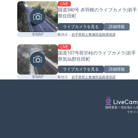
LIVE
国道340号 赤羽根のライブカメラ|岩手
県住田町
ライブカメラを見る
詳細情報
MAP
配信元：
岩手県県土整備部道路環境課
LIVE
国道107号荷沢峠のライブカメラ|岩手
県気仙郡住田町
ライブカメラを見る
詳細情報
MAP
配信元：
岩手県県土整備部道路環境課
随時更新！現在地から
ラサイ