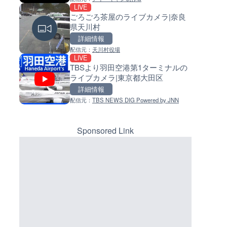
LIVE
LIVE
LIVE
ごろごろ茶屋のライブカメラ|奈良
手結港(YASU海の駅クラブ)の
常呂川 鹿ノ子ダムのライブカメ
県天川村
ブカメラ|高知県香南市
北海道置戸町
詳細情報
詳細情報
詳細情報
マーカーをクリックするとラ
イブカメラの詳細が表示されま
配信元：
天川村役場
配信元：
配信元：
YASU海の駅CLUB
国土交通省 北海道開発局
LIVE
LIVE終了
LIVE
す。
TBSより羽田空港第1ターミナルの
東名高速道路・厚木インター
天塩川 岩尾内ダムのライブカメ
ライブカメラ|東京都大田区
ジ付近のライブカメラ|神奈川
北海道士別市
木市
詳細情報
詳細情報
詳細情報
配信元：
TBS NEWS DIG Powered by JNN
配信元：
配信元：
テレビ朝日
国土交通省 北海道開発局
LIVE
LIVE
知床峠展望台・国道334号付近
東京都品川区南大井のライブ
イブカメラ|北海道羅臼町
ラ|東京都品川区
Sponsored Link
詳細情報
詳細情報
配信元：
配信元：
一般国道334号斜里～ウトロ間路
東京都品川区南大井ライブカメ
LIVE
LIVE停止
会議
長野県道45号 扇沢・駐車場付
道の駅さがのせきのライブカメ
ライブカメラ|長野県大町市
大分県大分市
詳細情報
詳細情報
配信元：
配信元：
長野県庁
道の駅さがのせきPPカム
LIVE
LIVE
沖永良部島海岸のライブカメラ
松江自動車道 三次東JCT・イ