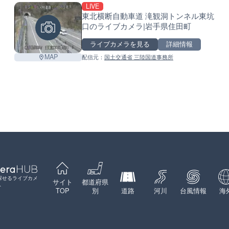
LIVE
東北横断自動車道 滝観洞トンネル東坑
口のライブカメラ|岩手県住田町
ライブカメラを見る
詳細情報
Leaflet
|
©
GoogleMap
contributors
MAP
配信元：
国土交通省 三陸国道事務所
探せるライブカメ
サイト
都道府県
ト
TOP
別
道路
河川
台風情報
海